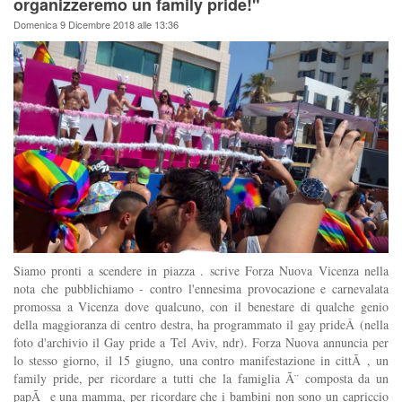
organizzeremo un family pride!"
Domenica 9 Dicembre 2018 alle 13:36
Siamo pronti a scendere in piazza . scrive Forza Nuova Vicenza nella
nota che pubblichiamo - contro l'ennesima provocazione e carnevalata
promossa a Vicenza dove qualcuno, con il benestare di qualche genio
della maggioranza di centro destra, ha programmato il gay prideÂ (nella
foto d'archivio il Gay pride a Tel Aviv, ndr). Forza Nuova annuncia per
lo stesso giorno, il 15 giugno, una contro manifestazione in cittÃ , un
family pride, per ricordare a tutti che la famiglia Ã¨ composta da un
papÃ e una mamma, per ricordare che i bambini non sono un capriccio