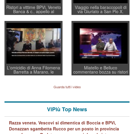
Ristori a vittime BPVi, Veneto
Viaggio nella baraccopoli di
Banca & c., appello al
via Giuriato a San Pio X.
sottosegretario Alessio
Vicenza ai Vicentini: “faremo
Villarosa: per mettere ordine
un regalo di Natale ai
convochi con Di Maio CNCU
residenti”
a supporto della cabina di
regia al Mef
L'omicidio di Anna Filomena
Miatello e Belluco
Barretta a Marano, le
commentano bozza su ristori
indagini dei carabinieri di
BPVi e Veneto Banca
Vicenza sul marito Angelo
Lavarra: più avvincenti di
Guarda tutti i video
quelle di... Barbara D'Urso
ViPiù Top News
Razza veneta. Vescovi si dimentica di Boccia e BPVi,
Donazzan sgambetta Rucco per un posto in provincia