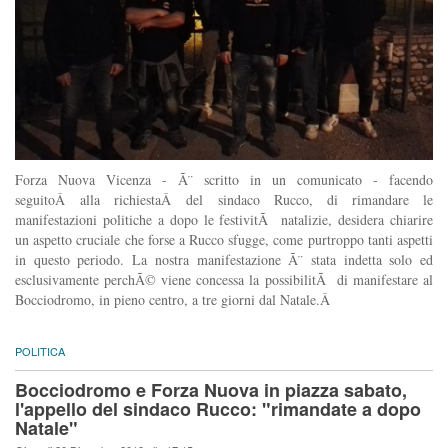
Forza Nuova Vicenza - Ã¨ scritto in un comunicato - facendo
seguitoÂ alla richiestaÂ del sindaco Rucco, di rimandare le
manifestazioni politiche a dopo le festivitÃ natalizie, desidera chiarire
un aspetto cruciale che forse a Rucco sfugge, come purtroppo tanti aspetti
in questo periodo. La nostra manifestazione Ã¨ stata indetta solo ed
esclusivamente perchÃ© viene concessa la possibilitÃ di manifestare al
Bocciodromo, in pieno centro, a tre giorni dal Natale.Â
POLITICA
Bocciodromo e Forza Nuova in piazza sabato,
l'appello del sindaco Rucco: "rimandate a dopo
Natale"