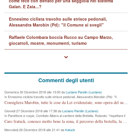
come fece con Berlato per una seggiola nel sistema
Galan. E Zaia...?
Ennesimo ciclista travolto sulle strisce pedonali,
Alessandra Marobin (Pd): "il Comune si svegli"
Raffaele Colombara boccia Rucco su Campo Marzo,
giocattoli, mostre, monumenti, turismo
Commenti degli utenti
Domenica 30 Dicembre 2018 alle 13:00 da
Luciano Parolin (Luciano)
In Ennesimo ciclista travolto sulle strisce pedonali, Alessandra Marobin (Pd): "il
Comune si svegli"
Consigliera Marobin, tutte le cose da Lei evidenziate, sono opera del suo ex Assessore e compagno di Partito Antonio Marco Dalla Pozza Assessore alla "progettazione" di piste ciclabili e altre porcherie. A lui manderei il conto da saldare per incidenti e danni alle persone. E' ora che "finiamola." Avete perso rassegnatevi. qui IL SINDACO RUCCO NON C'ENTRA PER NIENTE. CAPITO!!!!!!!! Amen.
Giovedi 27 Dicembre 2018 alle 17:38 da
Luciano Parolin (Luciano)
In Panettone e ruspe, Comitato Albera al cantiere della Bretella. Rolando: "rispettare il
cronoprogramma"
Caro fratuck, conosco molto bene la zona, il percorso della bretella, la situazione dei cittadini, abito in Viale Trento. A partire dal 2003 ho partecipato al Comitato di Maddalene pro bretella, e a riunioni propositive per apportare modifiche al progetto. Numerose mie foto del territorio sono arrivate a Roma, altri miei interventi (non graditi dalla Sx) sono stati pubblicati dal GdV, assieme ad altri come Ciro Asproso, ora favorevole alla bretella. Ho partecipato alla raccolta firme per la chiusura della strada x 5 giorni eseguita dal Sindaco Hullwech per sforamento 180 Micro/g. Pertanto come impegno per la tematica sono apposto con la coscienza. Ora il Progetto è partito, fine! Voglio dire che la nuova Giunta "comunale" non c'entra più. L'opera sarà "malauguratamente" eseguita, ma non con il mio placet. Il Consigliere Comunale dovrebbe capire che la campagna elettorale è finita, con buona pace di tutti. Quello che invece dovrebbe interessare è la proprietà della strada, dall'uscita autostradale Ovest, sino alla Rotatoria dell'Albara, vi sono tre possessori: Autostrade SpA; La Provincia, il Comune. Come la mettiamo per il futuro ? I costi, da 50 sono saliti a 100 milioni di € come dire 20 milioni a KM (!) da non credere. Comunque si farà. Ma nessuno canti Vittoria, anzi meglio non farne un ulteriore fatto "partitico" per questioni elettorali o di seggio. Se mi manda la sua mail, sono disponibile ad inviare i documenti e le foto sopra descritte. Con ossequi, Luciano Parolin
Mercoledi 26 Dicembre 2018 alle 21:41 da
fratuck