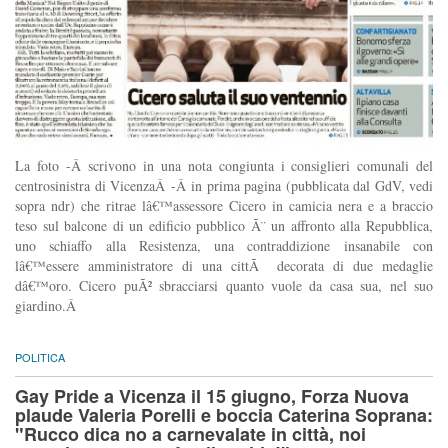
La foto -Â scrivono in una nota congiunta i consiglieri comunali del
centrosinistra di VicenzaÂ -Â in prima pagina (pubblicata dal GdV, vedi
sopra ndr) che ritrae lâ€™assessore Cicero in camicia nera e a braccio
teso sul balcone di un edificio pubblico Ã¨ un affronto alla Repubblica,
uno schiaffo alla Resistenza, una contraddizione insanabile con
lâ€™essere amministratore di una cittÃ decorata di due medaglie
dâ€™oro. Cicero puÃ² sbracciarsi quanto vuole da casa sua, nel suo
giardino.Â
POLITICA
Gay Pride a Vicenza il 15 giugno, Forza Nuova
plaude Valeria Porelli e boccia Caterina Soprana:
"Rucco dica no a carnevalate in città, noi