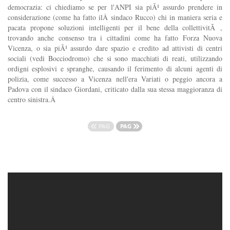
democrazia: ci chiediamo se per l'ANPI sia piÃ¹ assurdo prendere in
considerazione (come ha fatto ilÂ sindaco Rucco) chi in maniera seria e
pacata propone soluzioni intelligenti per il bene della collettivitÃ ,
trovando anche consenso tra i cittadini come ha fatto Forza Nuova
Vicenza, o sia piÃ¹ assurdo dare spazio e credito ad attivisti di centri
sociali (vedi Bocciodromo) che si sono macchiati di reati, utilizzando
ordigni esplosivi e spranghe, causando il ferimento di alcuni agenti di
polizia, come successo a Vicenza nell'era Variati o peggio ancora a
Padova con il sindaco Giordani, criticato dalla sua stessa maggioranza di
centro sinistra.Â