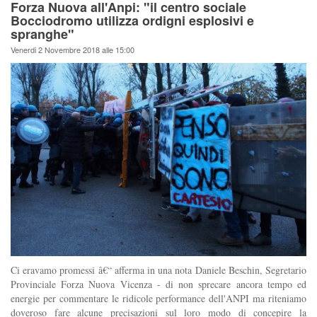
Forza Nuova all'Anpi: "il centro sociale
Bocciodromo utilizza ordigni esplosivi e
spranghe"
Venerdi 2 Novembre 2018 alle 15:00
Ci eravamo promessi â€“ afferma in una nota Daniele Beschin, Segretario
Provinciale Forza Nuova Vicenza - di non sprecare ancora tempo ed
energie per commentare le ridicole performance dell'ANPI ma riteniamo
doveroso fare alcune precisazioni sul loro modo di concepire la