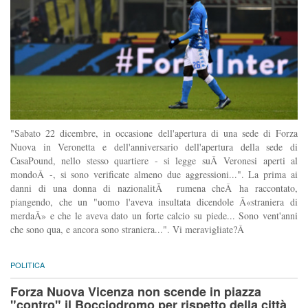
"Sabato 22 dicembre, in occasione dell'apertura di una sede di Forza
Nuova in Veronetta e dell'anniversario dell'apertura della sede di
CasaPound, nello stesso quartiere - si legge suÂ Veronesi aperti al
mondoÂ -, si sono verificate almeno due aggressioni...". La prima ai
danni di una donna di nazionalitÃ rumena cheÂ ha raccontato,
piangendo, che un "uomo l'aveva insultata dicendole Â«straniera di
merdaÂ» e che le aveva dato un forte calcio su piede... Sono vent'anni
che sono qua, e ancora sono straniera...". Vi meravigliate?Â
POLITICA
Forza Nuova Vicenza non scende in piazza
"contro" il Bocciodromo per rispetto della città