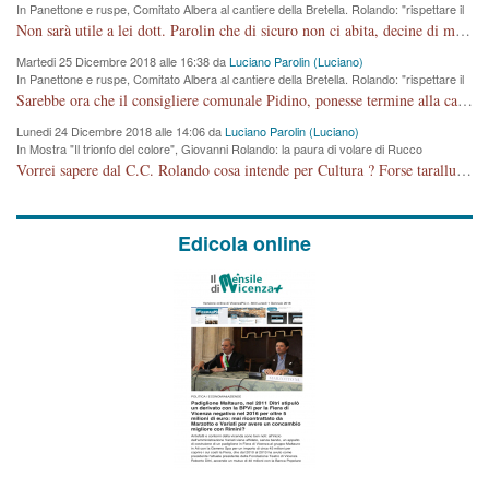
In Panettone e ruspe, Comitato Albera al cantiere della Bretella. Rolando: "rispettare il
cronoprogramma"
Non sarà utile a lei dott. Parolin che di sicuro non ci abita, decine di migliaia di TIR, automobili e padroncini che passano quotidianamente per una strada appena rotabile, non è più possibile stendere i panni, attraversare la strada senza rischiare la morte, le case stanno crepando, i tempi sono cambiati e la bretella non passerà assolutamente per maddalene (ma cosa sta a dire?!), dia invece responsabilità a chi ha costruito tagliando la strada che doveva invece terminare a isola vicentina e non al moracchino lasciando Motta di Costabissara ancora in panne di traffico. I tempi sono cambiati dottore e se l'anagrafe della vita stagna nell'essere umano impressioni conservatrici, la società non le considera perchè va avanti, si industrializza e ha bisogno di infrastrutture e di sviluppo. Ultima considerazione, se è geloso di Rolando perchè vede in lui solo campagne politiche mentre si difendono i SOLI diritti dei cittadini, la preghiamo faccia considerazioni più appropriate. Saluti e complimenti per i suoi scritti.
Martedi 25 Dicembre 2018 alle 16:38 da
Luciano Parolin (Luciano)
In Panettone e ruspe, Comitato Albera al cantiere della Bretella. Rolando: "rispettare il
cronoprogramma"
Sarebbe ora che il consigliere comunale Pidino, ponesse termine alla campagna elettorale nel territorio del suo seggio Villaggio del Sole. La tiraca è iniziata, distruggerà 6 km di prateria ovest della città, ricca di fonti e sorgenti d'acqua. I cittadini di Maddalene non avranno più Pace la notte. Molta colpa per la costruzione di questa Strada è proprio del signor Rolando,dei suoi gazebo mobili e che vuol far passare questa opera VANDALICA come progetto "utile" a chi ? Non è cosa seria sig. Rolando!
Lunedi 24 Dicembre 2018 alle 14:06 da
Luciano Parolin (Luciano)
In Mostra "Il trionfo del colore", Giovanni Rolando: la paura di volare di Rucco
Vorrei sapere dal C.C. Rolando cosa intende per Cultura ? Forse tarallucci, vino e sagre, o spaghetti tricolori del PD ? Il continuo (s)parlare della mostra a Palazzo Chiericati caro consigliere DANNEGGIA FORTEMENTE l'immagine della città TUTTA e fa deviare i consensi che in RUSSIA (badi bene ex U.R.S.S.) sono ECCELLENTI. A livello artistico l'evento è di alta Valenza culturale, COMPITO di Tutta la Cittadinanza fare il possibile per propagandare l'iniziativa senza farne UN CASO PARTITICO come fa Lei da sempre. Meno Gazebo + Partecipazione! E così sia. Amen.
Edicola online