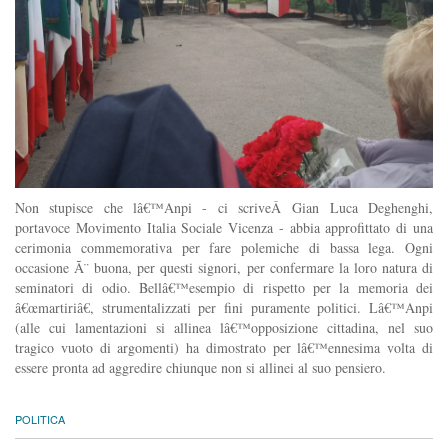
Non stupisce che lâ€™Anpi - ci scriveÂ Gian Luca Deghenghi,
portavoce Movimento Italia Sociale Vicenza - abbia approfittato di una
cerimonia commemorativa per fare polemiche di bassa lega. Ogni
occasione Ã¨ buona, per questi signori, per confermare la loro natura di
seminatori di odio. Bellâ€™esempio di rispetto per la memoria dei
â€œmartiriâ€, strumentalizzati per fini puramente politici. Lâ€™Anpi
(alle cui lamentazioni si allinea lâ€™opposizione cittadina, nel suo
tragico vuoto di argomenti) ha dimostrato per lâ€™ennesima volta di
essere pronta ad aggredire chiunque non si allinei al suo pensiero.
POLITICA