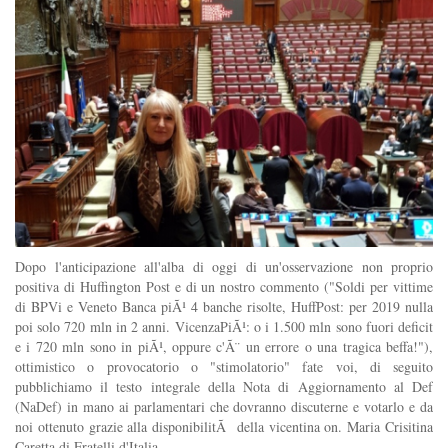
Dopo l'anticipazione all'alba di oggi di un'osservazione non proprio
positiva di Huffington Post e di un nostro commento ("Soldi per vittime
di BPVi e Veneto Banca piÃ¹ 4 banche risolte, HuffPost: per 2019 nulla
poi solo 720 mln in 2 anni. VicenzaPiÃ¹: o i 1.500 mln sono fuori deficit
e i 720 mln sono in piÃ¹, oppure c'Ã¨ un errore o una tragica beffa!"),
ottimistico o provocatorio o "stimolatorio" fate voi, di seguito
pubblichiamo il testo integrale della Nota di Aggiornamento al Def
(NaDef) in mano ai parlamentari che dovranno discuterne e votarlo e da
noi ottenuto grazie alla disponibilitÃ della vicentina on. Maria Crisitina
Caretta di Fratelli d'Italia.