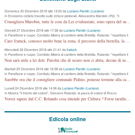
Domenica 30 Dicembre 2018 alle 13:00 da
Luciano Parolin (Luciano)
In Ennesimo ciclista travolto sulle strisce pedonali, Alessandra Marobin (Pd): "il
Comune si svegli"
Consigliera Marobin, tutte le cose da Lei evidenziate, sono opera del suo ex Assessore e compagno di Partito Antonio Marco Dalla Pozza Assessore alla "progettazione" di piste ciclabili e altre porcherie. A lui manderei il conto da saldare per incidenti e danni alle persone. E' ora che "finiamola." Avete perso rassegnatevi. qui IL SINDACO RUCCO NON C'ENTRA PER NIENTE. CAPITO!!!!!!!! Amen.
Giovedi 27 Dicembre 2018 alle 17:38 da
Luciano Parolin (Luciano)
In Panettone e ruspe, Comitato Albera al cantiere della Bretella. Rolando: "rispettare il
cronoprogramma"
Caro fratuck, conosco molto bene la zona, il percorso della bretella, la situazione dei cittadini, abito in Viale Trento. A partire dal 2003 ho partecipato al Comitato di Maddalene pro bretella, e a riunioni propositive per apportare modifiche al progetto. Numerose mie foto del territorio sono arrivate a Roma, altri miei interventi (non graditi dalla Sx) sono stati pubblicati dal GdV, assieme ad altri come Ciro Asproso, ora favorevole alla bretella. Ho partecipato alla raccolta firme per la chiusura della strada x 5 giorni eseguita dal Sindaco Hullwech per sforamento 180 Micro/g. Pertanto come impegno per la tematica sono apposto con la coscienza. Ora il Progetto è partito, fine! Voglio dire che la nuova Giunta "comunale" non c'entra più. L'opera sarà "malauguratamente" eseguita, ma non con il mio placet. Il Consigliere Comunale dovrebbe capire che la campagna elettorale è finita, con buona pace di tutti. Quello che invece dovrebbe interessare è la proprietà della strada, dall'uscita autostradale Ovest, sino alla Rotatoria dell'Albara, vi sono tre possessori: Autostrade SpA; La Provincia, il Comune. Come la mettiamo per il futuro ? I costi, da 50 sono saliti a 100 milioni di € come dire 20 milioni a KM (!) da non credere. Comunque si farà. Ma nessuno canti Vittoria, anzi meglio non farne un ulteriore fatto "partitico" per questioni elettorali o di seggio. Se mi manda la sua mail, sono disponibile ad inviare i documenti e le foto sopra descritte. Con ossequi, Luciano Parolin
Mercoledi 26 Dicembre 2018 alle 21:41 da
fratuck
In Panettone e ruspe, Comitato Albera al cantiere della Bretella. Rolando: "rispettare il
cronoprogramma"
Non sarà utile a lei dott. Parolin che di sicuro non ci abita, decine di migliaia di TIR, automobili e padroncini che passano quotidianamente per una strada appena rotabile, non è più possibile stendere i panni, attraversare la strada senza rischiare la morte, le case stanno crepando, i tempi sono cambiati e la bretella non passerà assolutamente per maddalene (ma cosa sta a dire?!), dia invece responsabilità a chi ha costruito tagliando la strada che doveva invece terminare a isola vicentina e non al moracchino lasciando Motta di Costabissara ancora in panne di traffico. I tempi sono cambiati dottore e se l'anagrafe della vita stagna nell'essere umano impressioni conservatrici, la società non le considera perchè va avanti, si industrializza e ha bisogno di infrastrutture e di sviluppo. Ultima considerazione, se è geloso di Rolando perchè vede in lui solo campagne politiche mentre si difendono i SOLI diritti dei cittadini, la preghiamo faccia considerazioni più appropriate. Saluti e complimenti per i suoi scritti.
Martedi 25 Dicembre 2018 alle 16:38 da
Luciano Parolin (Luciano)
In Panettone e ruspe, Comitato Albera al cantiere della Bretella. Rolando: "rispettare il
cronoprogramma"
Sarebbe ora che il consigliere comunale Pidino, ponesse termine alla campagna elettorale nel territorio del suo seggio Villaggio del Sole. La tiraca è iniziata, distruggerà 6 km di prateria ovest della città, ricca di fonti e sorgenti d'acqua. I cittadini di Maddalene non avranno più Pace la notte. Molta colpa per la costruzione di questa Strada è proprio del signor Rolando,dei suoi gazebo mobili e che vuol far passare questa opera VANDALICA come progetto "utile" a chi ? Non è cosa seria sig. Rolando!
Lunedi 24 Dicembre 2018 alle 14:06 da
Luciano Parolin (Luciano)
In Mostra "Il trionfo del colore", Giovanni Rolando: la paura di volare di Rucco
Vorrei sapere dal C.C. Rolando cosa intende per Cultura ? Forse tarallucci, vino e sagre, o spaghetti tricolori del PD ? Il continuo (s)parlare della mostra a Palazzo Chiericati caro consigliere DANNEGGIA FORTEMENTE l'immagine della città TUTTA e fa deviare i consensi che in RUSSIA (badi bene ex U.R.S.S.) sono ECCELLENTI. A livello artistico l'evento è di alta Valenza culturale, COMPITO di Tutta la Cittadinanza fare il possibile per propagandare l'iniziativa senza farne UN CASO PARTITICO come fa Lei da sempre. Meno Gazebo + Partecipazione! E così sia. Amen.
Edicola online