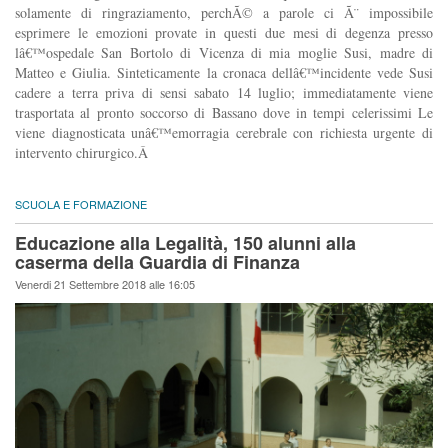
solamente di ringraziamento, perchÃ© a parole ci Ã¨ impossibile
esprimere le emozioni provate in questi due mesi di degenza presso
lâ€™ospedale San Bortolo di Vicenza di mia moglie Susi, madre di
Matteo e Giulia. Sinteticamente la cronaca dellâ€™incidente vede Susi
cadere a terra priva di sensi sabato 14 luglio; immediatamente viene
trasportata al pronto soccorso di Bassano dove in tempi celerissimi Le
viene diagnosticata unâ€™emorragia cerebrale con richiesta urgente di
intervento chirurgico.Â
SCUOLA E FORMAZIONE
Educazione alla Legalità, 150 alunni alla
caserma della Guardia di Finanza
Venerdi 21 Settembre 2018 alle 16:05