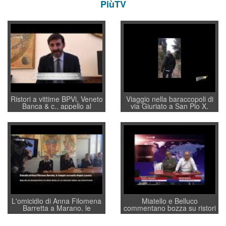
PiùTV
Ristori a vittime BPVi, Veneto
Viaggio nella baraccopoli di
Banca & c., appello al
via Giuriato a San Pio X.
sottosegretario Alessio
Vicenza ai Vicentini: “faremo
Villarosa: per mettere ordine
un regalo di Natale ai
convochi con Di Maio CNCU
residenti”
a supporto della cabina di
regia al Mef
L'omicidio di Anna Filomena
Miatello e Belluco
Barretta a Marano, le
commentano bozza su ristori
indagini dei carabinieri di
BPVi e Veneto Banca
Vicenza sul marito Angelo