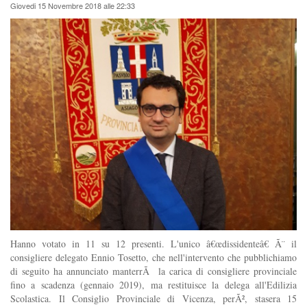
Giovedi 15 Novembre 2018 alle 22:33
Hanno votato in 11 su 12 presenti. L'unico â€œdissidenteâ€ Ã¨ il
consigliere delegato Ennio Tosetto, che nell'intervento che pubblichiamo
di seguito ha annunciato manterrÃ la carica di consigliere provinciale
fino a scadenza (gennaio 2019), ma restituisce la delega all'Edilizia
Scolastica. Il Consiglio Provinciale di Vicenza, perÃ², stasera 15