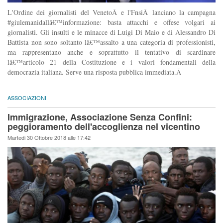
L'Ordine dei giornalisti del VenetoÂ e l'FnsiÂ lanciano la campagna
#giulemanidallâ€™informazione: basta attacchi e offese volgari ai
giornalisti. Gli insulti e le minacce di Luigi Di Maio e di Alessandro Di
Battista non sono soltanto lâ€™assalto a una categoria di professionisti,
ma rappresentano anche e soprattutto il tentativo di scardinare
lâ€™articolo 21 della Costituzione e i valori fondamentali della
democrazia italiana. Serve una risposta pubblica immediata.Â
ASSOCIAZIONI
Immigrazione, Associazione Senza Confini:
peggioramento dell'accoglienza nel vicentino
Martedi 30 Ottobre 2018 alle 17:42