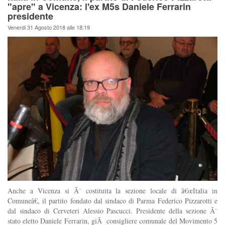
"apre" a Vicenza: l'ex M5s Daniele Ferrarin
presidente
Venerdi 31 Agosto 2018 alle 18:19
Anche a Vicenza si Ã¨ costituita la sezione locale di â€œItalia in
Comuneâ€, il partito fondato dal sindaco di Parma Federico Pizzarotti e
dal sindaco di Cerveteri Alessio Pascucci. Presidente della sezione Ã¨
stato eletto Daniele Ferrarin, giÃ consigliere comunale del Movimento 5