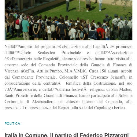
Nellâ€™ambito del progetto â€œEducazione alla LegalitÃ â€ promosso
dallâ€™Ufficio Scolastico Provinciale e dallâ€™Associazione
â€œDemocrazia nelle Regoleâ€, alcune scolaresche hanno fatto visita alla
caserma sede del Comando Provinciale della Guardia di Finanza di
Vicenza, â€œFin. Attilio Pumpo, M.A.V.M.â€. Circa 150 alunni, accolti
dal Comandante Provinciale, Colonnello t.ST Crescenzo Sciaraffa, in
considerazione della centralitÃ tematica della Costituzione, nel suo
70Â°Anniversario, e dellâ€™odierna festivitÃ religiosa di San Matteo,
Santo Protettore della Guardia di Finanza, hanno partecipato alla Solenne
Cerimonia di Alzabandiera nel chiostro interno del Comando, alla
presenza di rappresentanze dei Reparti alla sede del Capoluogo berico.
POLITICA
Italia in Comune, il partito di Federico Pizzarotti