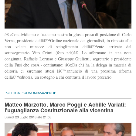
â€œCondividiamo e facciamo nostra la giusta presa di posizione di Carlo
Verna, presidente dellâ€™Ordine nazionale dei giornalisti, in risposta alle
non velate minacce di scioglimento dellâ€™ente arrivate dal
sottosegretario Vito Crimi (foto ndr)â€. Lo affermano in una nota
congiunta, Raffaele Lorusso e Giuseppe Giulietti, segretario e presidente
della Fnsi che cosÃ¬ continuano: â€œDa chi ha la delega in materia di
editoria ci saremmo attesi lâ€™annuncio di una prossima riforma
dellâ€™editoria, un sostegno a chi contrasta il lavoro precario.
POLITICA
,
ECONOMIA&AZIENDE
Matteo Marzotto, Marco Poggi e Achille Variati:
l'uguaglianza Costituzionale alla vicentina
Lunedi 23 Luglio 2018 alle 21:53