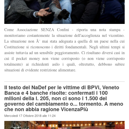
Come Associazione SENZA Confini - riporta una nota stampa -
monitoriamo costantemente la situazione dell'accoglienza nel vicentino.
La situazione non Ã¨ mai stata adeguata a quella di un paese nella cui
Costituzione si riconoscono i diritti fondamentali. Negli ultimi tempi si
assiste tuttavia ad un sensibile peggioramento. Ci risultano diversi casi in
cui il pocket money non viene corrisposto (o non viene corrisposto
totalmente) ai richiedenti asilo i quali, oltretutto, debbono subire
situazioni di evidente restrizione alimentare.
Il testo del NaDef per le vittime di BPVi, Veneto
Banca e 4 banche risolte: confermati i 100
milioni della l. 205, non ci sono i 1.500 del
governo del cambiamento o... tormento. A meno
che non abbia ragione VicenzaPiù
Mercoledi 17 Ottobre 2018 alle 11:24