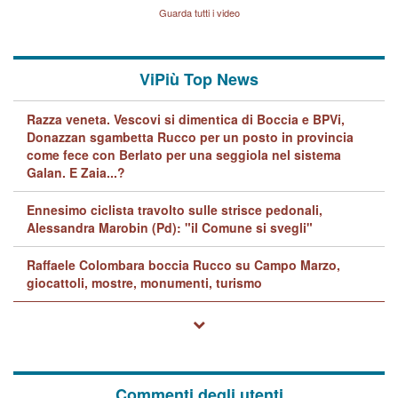
Lavarra: più avvincenti di
Guarda tutti i video
quelle di... Barbara D'Urso
ViPiù Top News
Razza veneta. Vescovi si dimentica di Boccia e BPVi,
Donazzan sgambetta Rucco per un posto in provincia
come fece con Berlato per una seggiola nel sistema
Galan. E Zaia...?
Ennesimo ciclista travolto sulle strisce pedonali,
Alessandra Marobin (Pd): "il Comune si svegli"
Raffaele Colombara boccia Rucco su Campo Marzo,
giocattoli, mostre, monumenti, turismo
Commenti degli utenti