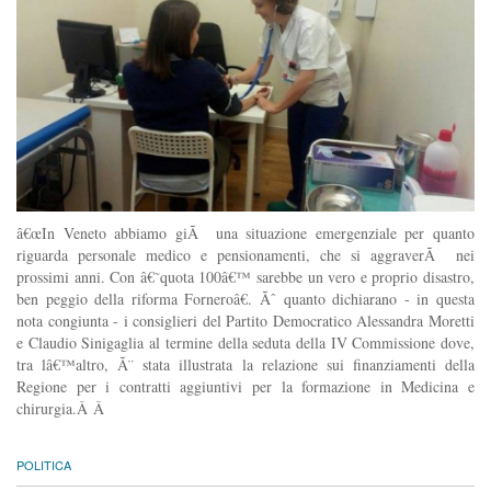
â€œIn Veneto abbiamo giÃ una situazione emergenziale per quanto
riguarda personale medico e pensionamenti, che si aggraverÃ nei
prossimi anni. Con â€˜quota 100â€™ sarebbe un vero e proprio disastro,
ben peggio della riforma Forneroâ€. Ãˆ quanto dichiarano - in questa
nota congiunta - i consiglieri del Partito Democratico Alessandra Moretti
e Claudio Sinigaglia al termine della seduta della IV Commissione dove,
tra lâ€™altro, Ã¨ stata illustrata la relazione sui finanziamenti della
Regione per i contratti aggiuntivi per la formazione in Medicina e
chirurgia.Â Â
POLITICA