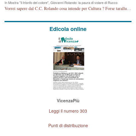
In Mostra "Il trionfo del colore", Giovanni Rolando: la paura di volare di Rucco
Vorrei sapere dal C.C. Rolando cosa intende per Cultura ? Forse tarallucci, vino e sagre, o spaghetti tricolori del PD ? Il continuo (s)parlare della mostra a Palazzo Chiericati caro consigliere DANNEGGIA FORTEMENTE l'immagine della città TUTTA e fa deviare i consensi che in RUSSIA (badi bene ex U.R.S.S.) sono ECCELLENTI. A livello artistico l'evento è di alta Valenza culturale, COMPITO di Tutta la Cittadinanza fare il possibile per propagandare l'iniziativa senza farne UN CASO PARTITICO come fa Lei da sempre. Meno Gazebo + Partecipazione! E così sia. Amen.
Edicola online
VicenzaPiù
Leggi il numero 303
Punti di distribuzione