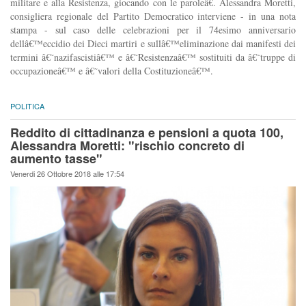
militare e alla Resistenza, giocando con le paroleâ€. Alessandra Moretti,
consigliera regionale del Partito Democratico interviene - in una nota
stampa - sul caso delle celebrazioni per il 74esimo anniversario
dellâ€™eccidio dei Dieci martiri e sullâ€™eliminazione dai manifesti dei
termini â€˜nazifascistiâ€™ e â€˜Resistenzaâ€™ sostituiti da â€˜truppe di
occupazioneâ€™ e â€˜valori della Costituzioneâ€™.
POLITICA
Reddito di cittadinanza e pensioni a quota 100,
Alessandra Moretti: "rischio concreto di
aumento tasse"
Venerdi 26 Ottobre 2018 alle 17:54