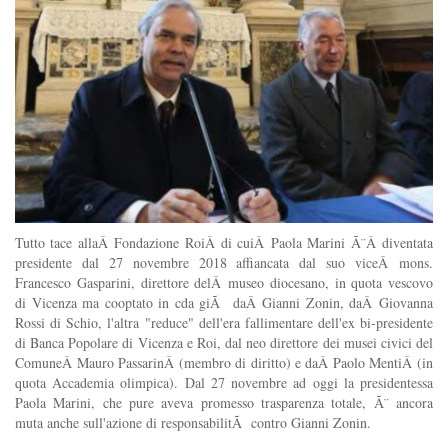
Tutto tace allaÂ Fondazione RoiÂ di cuiÂ Paola Marini Ã¨Â diventata
presidente dal 27 novembre 2018 affiancata dal suo viceÂ mons.
Francesco Gasparini, direttore delÂ museo diocesano, in quota vescovo
di Vicenza ma cooptato in cda giÃ daÂ Gianni Zonin, daÂ Giovanna
Rossi di Schio, l'altra "reduce" dell'era fallimentare dell'ex bi-presidente
di Banca Popolare di Vicenza e Roi, dal neo direttore dei musei civici del
ComuneÂ Mauro PassarinÂ (membro di diritto) e daÂ Paolo MentiÂ (in
quota Accademia olimpica). Dal 27 novembre ad oggi la presidentessa
Paola Marini, che pure aveva promesso trasparenza totale, Ã¨ ancora
muta anche sull'azione di responsabilitÃ contro Gianni Zonin.