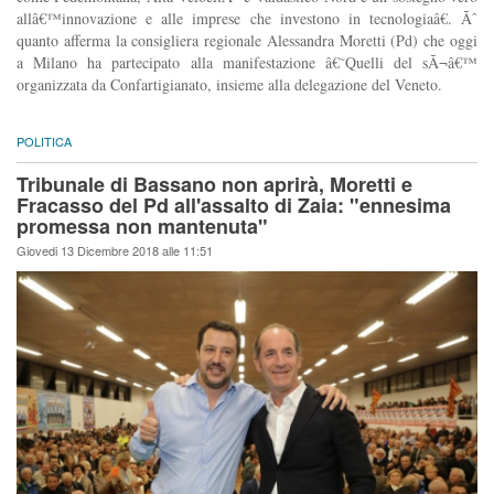
allâ€™innovazione e alle imprese che investono in tecnologiaâ€. Ãˆ
quanto afferma la consigliera regionale Alessandra Moretti (Pd) che oggi
a Milano ha partecipato alla manifestazione â€˜Quelli del sÃ¬â€™
organizzata da Confartigianato, insieme alla delegazione del Veneto.
POLITICA
Tribunale di Bassano non aprirà, Moretti e
Fracasso del Pd all'assalto di Zaia: "ennesima
promessa non mantenuta"
Giovedi 13 Dicembre 2018 alle 11:51