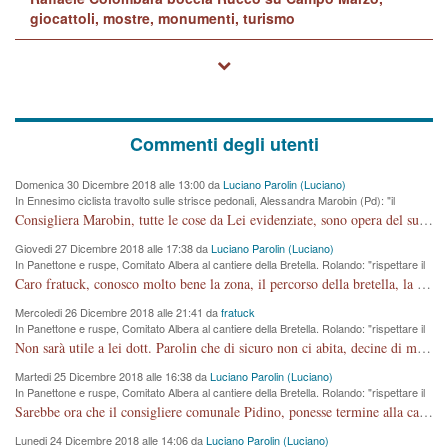
giocattoli, mostre, monumenti, turismo
Commenti degli utenti
Domenica 30 Dicembre 2018 alle 13:00 da
Luciano Parolin (Luciano)
In Ennesimo ciclista travolto sulle strisce pedonali, Alessandra Marobin (Pd): "il
Comune si svegli"
Consigliera Marobin, tutte le cose da Lei evidenziate, sono opera del suo ex Assessore e compagno di Partito Antonio Marco Dalla Pozza Assessore alla "progettazione" di piste ciclabili e altre porcherie. A lui manderei il conto da saldare per incidenti e danni alle persone. E' ora che "finiamola." Avete perso rassegnatevi. qui IL SINDACO RUCCO NON C'ENTRA PER NIENTE. CAPITO!!!!!!!! Amen.
Giovedi 27 Dicembre 2018 alle 17:38 da
Luciano Parolin (Luciano)
In Panettone e ruspe, Comitato Albera al cantiere della Bretella. Rolando: "rispettare il
cronoprogramma"
Caro fratuck, conosco molto bene la zona, il percorso della bretella, la situazione dei cittadini, abito in Viale Trento. A partire dal 2003 ho partecipato al Comitato di Maddalene pro bretella, e a riunioni propositive per apportare modifiche al progetto. Numerose mie foto del territorio sono arrivate a Roma, altri miei interventi (non graditi dalla Sx) sono stati pubblicati dal GdV, assieme ad altri come Ciro Asproso, ora favorevole alla bretella. Ho partecipato alla raccolta firme per la chiusura della strada x 5 giorni eseguita dal Sindaco Hullwech per sforamento 180 Micro/g. Pertanto come impegno per la tematica sono apposto con la coscienza. Ora il Progetto è partito, fine! Voglio dire che la nuova Giunta "comunale" non c'entra più. L'opera sarà "malauguratamente" eseguita, ma non con il mio placet. Il Consigliere Comunale dovrebbe capire che la campagna elettorale è finita, con buona pace di tutti. Quello che invece dovrebbe interessare è la proprietà della strada, dall'uscita autostradale Ovest, sino alla Rotatoria dell'Albara, vi sono tre possessori: Autostrade SpA; La Provincia, il Comune. Come la mettiamo per il futuro ? I costi, da 50 sono saliti a 100 milioni di € come dire 20 milioni a KM (!) da non credere. Comunque si farà. Ma nessuno canti Vittoria, anzi meglio non farne un ulteriore fatto "partitico" per questioni elettorali o di seggio. Se mi manda la sua mail, sono disponibile ad inviare i documenti e le foto sopra descritte. Con ossequi, Luciano Parolin
Mercoledi 26 Dicembre 2018 alle 21:41 da
fratuck
In Panettone e ruspe, Comitato Albera al cantiere della Bretella. Rolando: "rispettare il
cronoprogramma"
Non sarà utile a lei dott. Parolin che di sicuro non ci abita, decine di migliaia di TIR, automobili e padroncini che passano quotidianamente per una strada appena rotabile, non è più possibile stendere i panni, attraversare la strada senza rischiare la morte, le case stanno crepando, i tempi sono cambiati e la bretella non passerà assolutamente per maddalene (ma cosa sta a dire?!), dia invece responsabilità a chi ha costruito tagliando la strada che doveva invece terminare a isola vicentina e non al moracchino lasciando Motta di Costabissara ancora in panne di traffico. I tempi sono cambiati dottore e se l'anagrafe della vita stagna nell'essere umano impressioni conservatrici, la società non le considera perchè va avanti, si industrializza e ha bisogno di infrastrutture e di sviluppo. Ultima considerazione, se è geloso di Rolando perchè vede in lui solo campagne politiche mentre si difendono i SOLI diritti dei cittadini, la preghiamo faccia considerazioni più appropriate. Saluti e complimenti per i suoi scritti.
Martedi 25 Dicembre 2018 alle 16:38 da
Luciano Parolin (Luciano)
In Panettone e ruspe, Comitato Albera al cantiere della Bretella. Rolando: "rispettare il
cronoprogramma"
Sarebbe ora che il consigliere comunale Pidino, ponesse termine alla campagna elettorale nel territorio del suo seggio Villaggio del Sole. La tiraca è iniziata, distruggerà 6 km di prateria ovest della città, ricca di fonti e sorgenti d'acqua. I cittadini di Maddalene non avranno più Pace la notte. Molta colpa per la costruzione di questa Strada è proprio del signor Rolando,dei suoi gazebo mobili e che vuol far passare questa opera VANDALICA come progetto "utile" a chi ? Non è cosa seria sig. Rolando!
Lunedi 24 Dicembre 2018 alle 14:06 da
Luciano Parolin (Luciano)