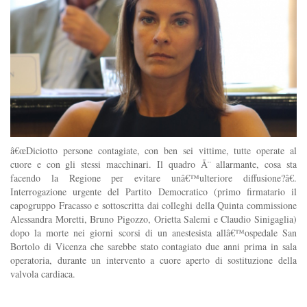
â€œDiciotto persone contagiate, con ben sei vittime, tutte operate al
cuore e con gli stessi macchinari. Il quadro Ã¨ allarmante, cosa sta
facendo la Regione per evitare unâ€™ulteriore diffusione?â€.
Interrogazione urgente del Partito Democratico (primo firmatario il
capogruppo Fracasso e sottoscritta dai colleghi della Quinta commissione
Alessandra Moretti, Bruno Pigozzo, Orietta Salemi e Claudio Sinigaglia)
dopo la morte nei giorni scorsi di un anestesista allâ€™ospedale San
Bortolo di Vicenza che sarebbe stato contagiato due anni prima in sala
operatoria, durante un intervento a cuore aperto di sostituzione della
valvola cardiaca.