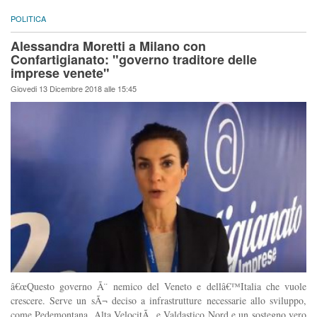
POLITICA
Alessandra Moretti a Milano con
Confartigianato: "governo traditore delle
imprese venete"
Giovedi 13 Dicembre 2018 alle 15:45
â€œQuesto governo Ã¨ nemico del Veneto e dellâ€™Italia che vuole
crescere. Serve un sÃ¬ deciso a infrastrutture necessarie allo sviluppo,
come Pedemontana, Alta VelocitÃ e Valdastico Nord e un sostegno vero