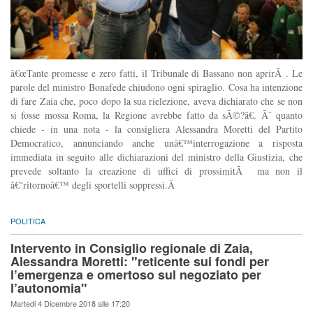
â€œTante promesse e zero fatti, il Tribunale di Bassano non aprirÃ . Le
parole del ministro Bonafede chiudono ogni spiraglio. Cosa ha intenzione
di fare Zaia che, poco dopo la sua rielezione, aveva dichiarato che se non
si fosse mossa Roma, la Regione avrebbe fatto da sÃ©?â€. Ãˆ quanto
chiede - in una nota - la consigliera Alessandra Moretti del Partito
Democratico, annunciando anche unâ€™interrogazione a risposta
immediata in seguito alle dichiarazioni del ministro della Giustizia, che
prevede soltanto la creazione di uffici di prossimitÃ ma non il
â€˜ritornoâ€™ degli sportelli soppressi.Â
POLITICA
Intervento in Consiglio regionale di Zaia,
Alessandra Moretti: "reticente sui fondi per
l’emergenza e omertoso sul negoziato per
l’autonomia"
Martedi 4 Dicembre 2018 alle 17:20