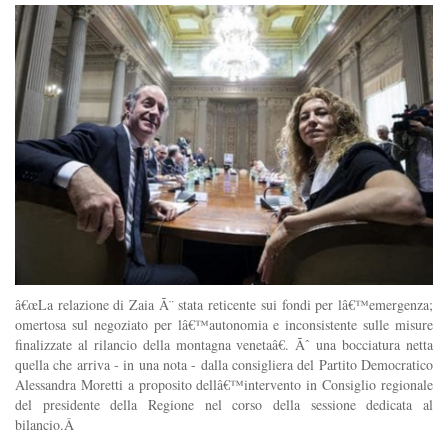
â€œLa relazione di Zaia Ã¨ stata reticente sui fondi per lâ€™emergenza;
omertosa sul negoziato per lâ€™autonomia e inconsistente sulle misure
finalizzate al rilancio della montagna venetaâ€. Ãˆ una bocciatura netta
quella che arriva - in una nota - dalla consigliera del Partito Democratico
Alessandra Moretti a proposito dellâ€™intervento in Consiglio regionale
del presidente della Regione nel corso della sessione dedicata al
bilancio.Â