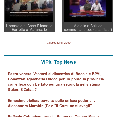
L'omicidio di Anna Filomena
Miatello e Belluco
Barretta a Marano, le
commentano bozza su ristori
indagini dei carabinieri di
BPVi e Veneto Banca
Vicenza sul marito Angelo
Lavarra: più avvincenti di
Guarda tutti i video
quelle di... Barbara D'Urso
ViPiù Top News
Razza veneta. Vescovi si dimentica di Boccia e BPVi,
Donazzan sgambetta Rucco per un posto in provincia
come fece con Berlato per una seggiola nel sistema
Galan. E Zaia...?
Ennesimo ciclista travolto sulle strisce pedonali,
Alessandra Marobin (Pd): "il Comune si svegli"
Raffaele Colombara boccia Rucco su Campo Marzo,