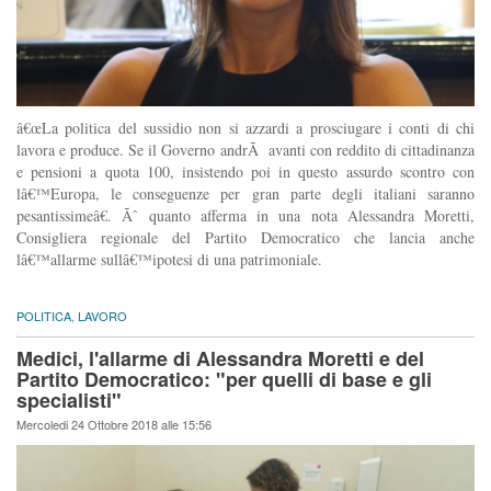
â€œLa politica del sussidio non si azzardi a prosciugare i conti di chi
lavora e produce. Se il Governo andrÃ avanti con reddito di cittadinanza
e pensioni a quota 100, insistendo poi in questo assurdo scontro con
lâ€™Europa, le conseguenze per gran parte degli italiani saranno
pesantissimeâ€. Ãˆ quanto afferma in una nota Alessandra Moretti,
Consigliera regionale del Partito Democratico che lancia anche
lâ€™allarme sullâ€™ipotesi di una patrimoniale.
POLITICA
,
LAVORO
Medici, l'allarme di Alessandra Moretti e del
Partito Democratico: "per quelli di base e gli
specialisti"
Mercoledi 24 Ottobre 2018 alle 15:56