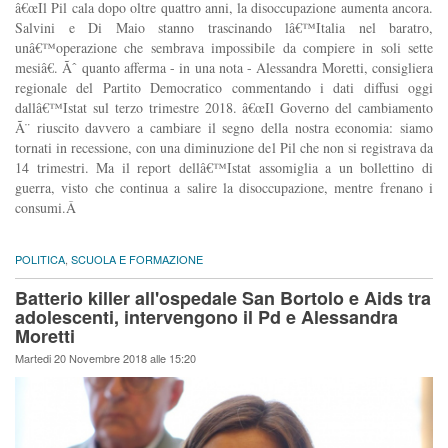
â€œIl Pil cala dopo oltre quattro anni, la disoccupazione aumenta ancora.
Salvini e Di Maio stanno trascinando lâ€™Italia nel baratro,
unâ€™operazione che sembrava impossibile da compiere in soli sette
mesiâ€. Ãˆ quanto afferma - in una nota - Alessandra Moretti, consigliera
regionale del Partito Democratico commentando i dati diffusi oggi
dallâ€™Istat sul terzo trimestre 2018. â€œIl Governo del cambiamento
Ã¨ riuscito davvero a cambiare il segno della nostra economia: siamo
tornati in recessione, con una diminuzione del Pil che non si registrava da
14 trimestri. Ma il report dellâ€™Istat assomiglia a un bollettino di
guerra, visto che continua a salire la disoccupazione, mentre frenano i
consumi.Â
POLITICA
,
SCUOLA E FORMAZIONE
Batterio killer all'ospedale San Bortolo e Aids tra
adolescenti, intervengono il Pd e Alessandra
Moretti
Martedi 20 Novembre 2018 alle 15:20