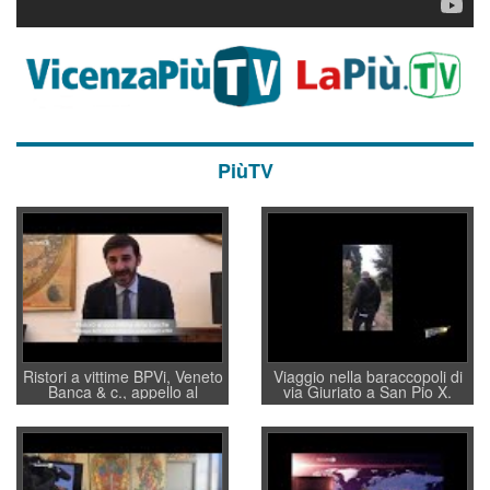
PiùTV
Ristori a vittime BPVi, Veneto
Viaggio nella baraccopoli di
Banca & c., appello al
via Giuriato a San Pio X.
sottosegretario Alessio
Vicenza ai Vicentini: “faremo
Villarosa: per mettere ordine
un regalo di Natale ai
convochi con Di Maio CNCU
residenti”
a supporto della cabina di
regia al Mef