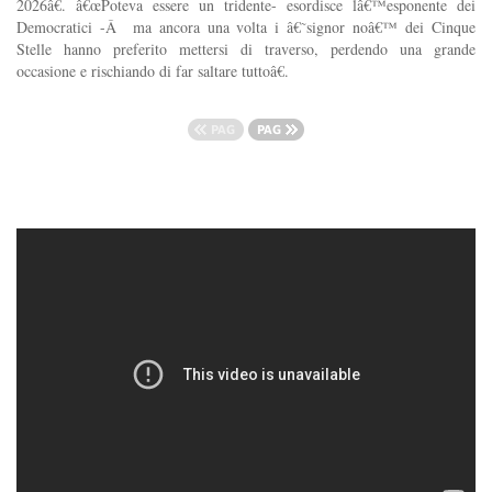
2026â€. â€œPoteva essere un tridente- esordisce lâ€™esponente dei
Democratici -Â ma ancora una volta i â€˜signor noâ€™ dei Cinque
Stelle hanno preferito mettersi di traverso, perdendo una grande
occasione e rischiando di far saltare tuttoâ€.