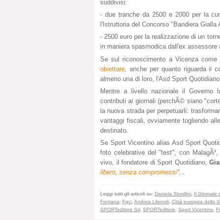
suddivisi:
- due tranche da 2500 e 2000 per la cura
l'Istruttoria del Concorso "Bandiera Gialla 
- 2500 euro per la realizzazione di un torn
in maniera spasmodica dall'ex assessore 
Se sul riconoscimento a Vicenza come
obiettare
, anche per quanto riguarda il c
almeno una di loro, l'Asd Sport Quotidiano,
Mentre a livello nazionale il Governo 
contributi ai giornali (perchÃ© siano "cor
la nuova strada per perpetuarli: trasformare
vantaggi fiscali, ovviamente togliendo al
destinato.
Se Sport Vicentino alias Asd Sport Quotid
foto celebrative del "test", con MalagÃ²
vivo, il fondatore di Sport Quotidiano,
Gi
libero, senza compromessi
"
...
Leggi tutti gli articoli su:
Daniela Sbrollini
,
Il Giornale
Fontana
,
Fgci
,
Andrea Libondi
,
Città europea dello S
SPORTeditore Srl
,
SPORTeditore
,
Sport Vicentino
,
F