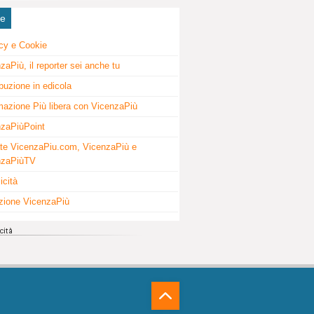
ne
cy e Cookie
zaPiù, il reporter sei anche tu
ibuzione in edicola
mazione Più libera con VicenzaPiù
zaPiùPoint
te VicenzaPiu.com, VicenzaPiù e
nzaPiùTV
icità
zione VicenzaPiù
⁁