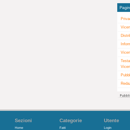
Pagi
Priva
Vicen
Distr
Infor
Vicen
Testa
Vice
Pubbl
Reda
Sezioni
Categorie
Utente
Home
Fatti
Login