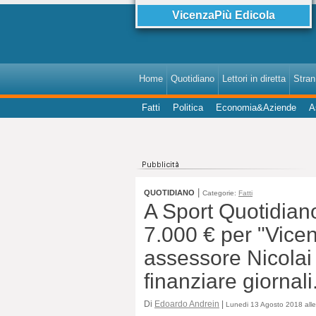
VicenzaPiù Edicola
Home
Quotidiano
Lettori in diretta
StranI
Fatti
Politica
Economia&Aziende
A
|
QUOTIDIANO
Categorie:
Fatti
A Sport Quotidiano
7.000 € per "Vicenz
assessore Nicolai
finanziare giorna
Di
Edoardo Andrein
|
Lunedi 13 Agosto 2018 all