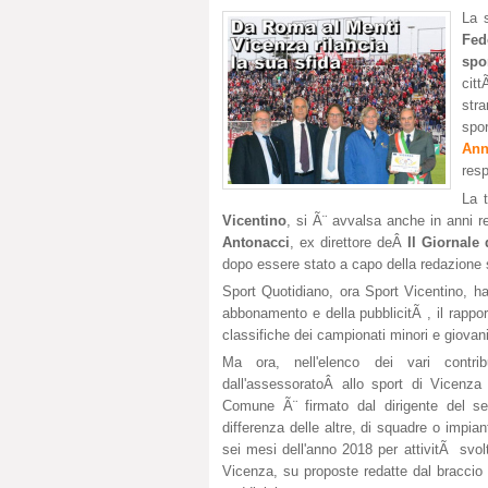
La 
Fed
spor
cit
str
spo
Ann
res
La 
Vicentino
, si Ã¨ avvalsa anche in anni r
Antonacci
, ex direttore deÂ
Il Giornale
dopo essere stato a capo della redazione 
Sport Quotidiano, ora Sport Vicentino, ha a
abbonamento e della pubblicitÃ , il rapport
classifiche dei campionati minori e giovanil
Ma ora, nell'elenco dei vari contri
dall'assessoratoÂ
allo sport di Vicenza
Comune Ã¨ firmato dal dirigente del s
differenza delle altre, di squadre o impiant
sei mesi dell'anno 2018 per attivitÃ svol
Vicenza, su proposte redatte dal braccio 