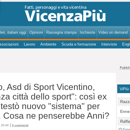
VicenzaPiù - Notizie, Inchieste, Analisi su Vicenza e provincia
eri, italiani oggi
Opinioni
Rassegna stampa
Inchieste
Video on demand
ssociazioni
Lavoro
Ambiente
Scuola e formazione
Interviste
Engl
, Asd di Sport Vicentino,
ViPiù
a città dello sport": così ex
Razza
 testò nuovo "sistema" per
Bocc
Ennes
li. Cosa ne penserebbe Anni?
per u
pedon
Berla
Raff
Comun
|
e 20:40
0 commenti
E Zai
Campo
Espa