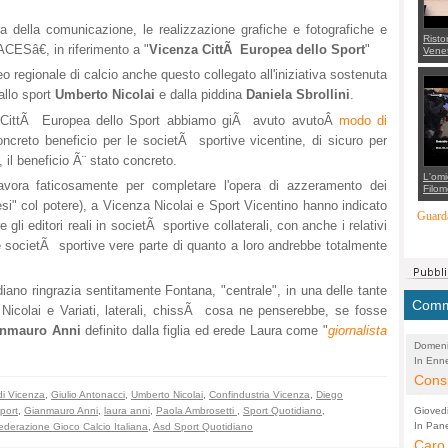
 della comunicazione, le realizzazione grafiche e fotografiche e
Risto
ACESâ€, in riferimento a "
Vicenza CittÃ Europea dello Sport
"
Venet
appel
eo regionale di calcio anche questo collegato all'iniziativa sostenuta
Aless
mette
allo sport
Umberto Nicolai
e dalla piddina
Daniela Sbrollini
.
con 
suppo
 CittÃ Europea dello Sport abbiamo giÃ avuto avutoÂ
modo di
regia
oncreto beneficio per le societÃ sportive vicentine, di sicuro per
 il beneficio Ã¨ stato concreto.
L'omi
lavora faticosamente per completare l'opera di azzeramento dei
Filom
Maran
tesi" col potere), a Vicenza Nicolai e Sport Vicentino hanno indicato
carab
Guarda
 gli editori reali in societÃ sportive collaterali, con anche i relativi
marit
più a
le societÃ sportive vere parte di quanto a loro andrebbe totalmente
di...
iano ringrazia sentitamente Fontana, "centrale", in una delle tante
Comme
, Nicolai e Variati, laterali, chissÃ cosa ne penserebbe, se fosse
anmauro Anni
definito dalla figlia ed erede Laura come "
giornalista
Domeni
In Enne
(Lucian
Alessan
Consi
 di Vicenza
,
Giulio Antonacci
,
Umberto Nicolai
,
Confindustria Vicenza
,
Diego
evide
Gioved
port
,
Gianmauro Anni
,
laura anni
,
Paola Ambrosetti
,
Sport Quotidiano
,
Asses
In Pane
(Lucian
ederazione Gioco Calcio Italiana
,
Asd Sport Quotidiano
Bretell
Caro 
Marco