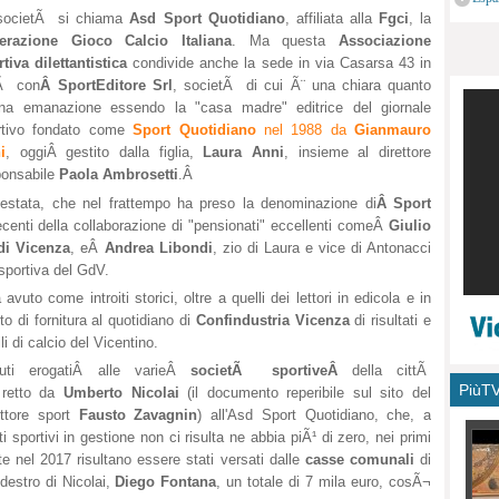
monu
societÃ si chiama
Asd Sport Quotidiano
, affiliata alla
Fgci
, la
erazione Gioco Calcio Italiana
. Ma questa
Associazione
tiva dilettantistica
condivide anche la sede in via Casarsa 43 in
tÃ con
Â SportEditore Srl
, societÃ di cui Ã¨ una chiara quanto
ana emanazione essendo la "casa madre" editrice del giornale
rtivo fondato come
Sport Quotidiano
nel 1988 da
Gianmauro
i
, oggiÂ gestito dalla figlia,
Laura Anni
, insieme al direttore
ponsabile
Paola Ambrosetti
.Â
testata, che nel frattempo ha preso la denominazione di
Â Sport
ecenti della collaborazione di "pensionati" eccellenti comeÂ
Giulio
 di Vicenza
, eÂ
Andrea Libondi
, zio di Laura e vice di Antonacci
sportiva del GdV.
vuto come introiti storici, oltre a quelli dei lettori in edicola e in
o di fornitura al quotidiano di
Confindustria Vicenza
di risultati e
i di calcio del Vicentino.
buti erogatiÂ
alle varieÂ
societÃ sportiveÂ
della cittÃ
PiùT
 retto da
Umberto Nicolai
(il documento reperibile sul sito del
ettore sport
Fausto Zavagnin
) all'Asd Sport Quotidiano, che, a
i sportivi in gestione non ci risulta ne abbia piÃ¹ di zero, nei primi
te nel 2017 risultano essere stati versati dalle
casse comunali
di
destro di Nicolai,
Diego Fontana
, un totale di 7 mila euro, cosÃ¬