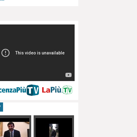
menti, turismo
V