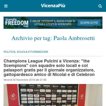
Archivio per tag:
Paola Ambrosetti
POLITICA
,
SCUOLA E FORMAZIONE
Champions League Pulcini a Vicenza: "the
Scempions" con squadre solo locali e col
palasport gratis per il giornale organizzatore,
gattopardesco amico di Nicolai e di Celebron
Venerdi 30 Novembre 2018 alle 21:56