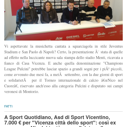
Vi aspettavate la musichetta cantata a squarciagola in stile Juventus
Stadium e San Paolo di Napoli? Certo, la presentazione Ã¨ stata di quelle
ad effetto nella luccicante nuova sala stampa dello stadio Menti, ricavata a
fianco di Casa Vicenza. E anche quella denominazione "Champions
League Pulcini" potrebbe lasciar spazio a grandi sogni per i piÃ¹ piccoli,
come avvenuto due mesi fa, a metÃ settembre, con la due giorni di sport
e solidarietÃ per il Torneo internazionale di calcio â€œNico nel
Cuoreâ€, riservato anch'esso alla categoria Pulcini e disputato sui campi
veronesi di Montorio.
FATTI
A Sport Quotidiano, Asd di Sport Vicentino,
7.000 € per "Vicenza città dello sport": così ex