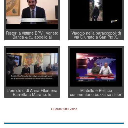
Ristori a vittime BPVi, Veneto
Viaggio nella baraccopoli di
Banca & c., appello al
via Giuriato a San Pio X.
sottosegretario Alessio
Vicenza ai Vicentini: “faremo
Villarosa: per mettere ordine
un regalo di Natale ai
convochi con Di Maio CNCU
residenti”
a supporto della cabina di
regia al Mef
L'omicidio di Anna Filomena
Miatello e Belluco
Barretta a Marano, le
commentano bozza su ristori
indagini dei carabinieri di
BPVi e Veneto Banca
Vicenza sul marito Angelo
Lavarra: più avvincenti di
Guarda tutti i video
quelle di... Barbara D'Urso