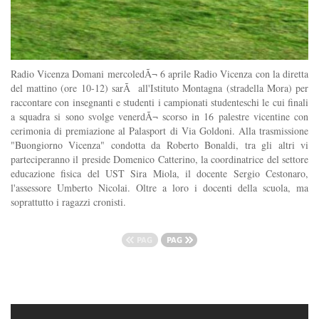
Radio Vicenza Domani mercoledÃ¬ 6 aprile Radio Vicenza con la diretta
del mattino (ore 10-12) sarÃ all'Istituto Montagna (stradella Mora) per
raccontare con insegnanti e studenti i campionati studenteschi le cui finali
a squadra si sono svolge venerdÃ¬ scorso in 16 palestre vicentine con
cerimonia di premiazione al Palasport di Via Goldoni. Alla trasmissione
"Buongiorno Vicenza" condotta da Roberto Bonaldi, tra gli altri vi
parteciperanno il preside Domenico Catterino, la coordinatrice del settore
educazione fisica del UST Sira Miola, il docente Sergio Cestonaro,
l'assessore Umberto Nicolai. Oltre a loro i docenti della scuola, ma
soprattutto i ragazzi cronisti.