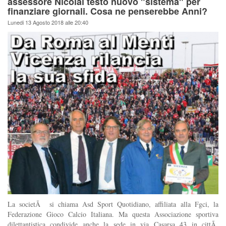
assessore Nicolai testò nuovo "sistema" per
finanziare giornali. Cosa ne penserebbe Anni?
Lunedi 13 Agosto 2018 alle 20:40
La societÃ si chiama Asd Sport Quotidiano, affiliata alla Fgci, la
Federazione Gioco Calcio Italiana. Ma questa Associazione sportiva
dilettantistica condivide anche la sede in via Casarsa 43 in cittÃ