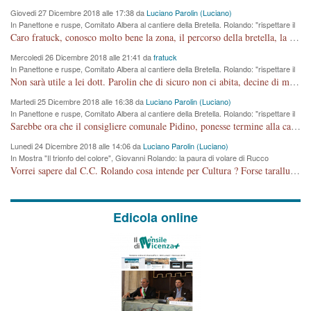
Giovedi 27 Dicembre 2018 alle 17:38 da
Luciano Parolin (Luciano)
In Panettone e ruspe, Comitato Albera al cantiere della Bretella. Rolando: "rispettare il
cronoprogramma"
Caro fratuck, conosco molto bene la zona, il percorso della bretella, la situazione dei cittadini, abito in Viale Trento. A partire dal 2003 ho partecipato al Comitato di Maddalene pro bretella, e a riunioni propositive per apportare modifiche al progetto. Numerose mie foto del territorio sono arrivate a Roma, altri miei interventi (non graditi dalla Sx) sono stati pubblicati dal GdV, assieme ad altri come Ciro Asproso, ora favorevole alla bretella. Ho partecipato alla raccolta firme per la chiusura della strada x 5 giorni eseguita dal Sindaco Hullwech per sforamento 180 Micro/g. Pertanto come impegno per la tematica sono apposto con la coscienza. Ora il Progetto è partito, fine! Voglio dire che la nuova Giunta "comunale" non c'entra più. L'opera sarà "malauguratamente" eseguita, ma non con il mio placet. Il Consigliere Comunale dovrebbe capire che la campagna elettorale è finita, con buona pace di tutti. Quello che invece dovrebbe interessare è la proprietà della strada, dall'uscita autostradale Ovest, sino alla Rotatoria dell'Albara, vi sono tre possessori: Autostrade SpA; La Provincia, il Comune. Come la mettiamo per il futuro ? I costi, da 50 sono saliti a 100 milioni di € come dire 20 milioni a KM (!) da non credere. Comunque si farà. Ma nessuno canti Vittoria, anzi meglio non farne un ulteriore fatto "partitico" per questioni elettorali o di seggio. Se mi manda la sua mail, sono disponibile ad inviare i documenti e le foto sopra descritte. Con ossequi, Luciano Parolin
Mercoledi 26 Dicembre 2018 alle 21:41 da
fratuck
In Panettone e ruspe, Comitato Albera al cantiere della Bretella. Rolando: "rispettare il
cronoprogramma"
Non sarà utile a lei dott. Parolin che di sicuro non ci abita, decine di migliaia di TIR, automobili e padroncini che passano quotidianamente per una strada appena rotabile, non è più possibile stendere i panni, attraversare la strada senza rischiare la morte, le case stanno crepando, i tempi sono cambiati e la bretella non passerà assolutamente per maddalene (ma cosa sta a dire?!), dia invece responsabilità a chi ha costruito tagliando la strada che doveva invece terminare a isola vicentina e non al moracchino lasciando Motta di Costabissara ancora in panne di traffico. I tempi sono cambiati dottore e se l'anagrafe della vita stagna nell'essere umano impressioni conservatrici, la società non le considera perchè va avanti, si industrializza e ha bisogno di infrastrutture e di sviluppo. Ultima considerazione, se è geloso di Rolando perchè vede in lui solo campagne politiche mentre si difendono i SOLI diritti dei cittadini, la preghiamo faccia considerazioni più appropriate. Saluti e complimenti per i suoi scritti.
Martedi 25 Dicembre 2018 alle 16:38 da
Luciano Parolin (Luciano)
In Panettone e ruspe, Comitato Albera al cantiere della Bretella. Rolando: "rispettare il
cronoprogramma"
Sarebbe ora che il consigliere comunale Pidino, ponesse termine alla campagna elettorale nel territorio del suo seggio Villaggio del Sole. La tiraca è iniziata, distruggerà 6 km di prateria ovest della città, ricca di fonti e sorgenti d'acqua. I cittadini di Maddalene non avranno più Pace la notte. Molta colpa per la costruzione di questa Strada è proprio del signor Rolando,dei suoi gazebo mobili e che vuol far passare questa opera VANDALICA come progetto "utile" a chi ? Non è cosa seria sig. Rolando!
Lunedi 24 Dicembre 2018 alle 14:06 da
Luciano Parolin (Luciano)
In Mostra "Il trionfo del colore", Giovanni Rolando: la paura di volare di Rucco
Vorrei sapere dal C.C. Rolando cosa intende per Cultura ? Forse tarallucci, vino e sagre, o spaghetti tricolori del PD ? Il continuo (s)parlare della mostra a Palazzo Chiericati caro consigliere DANNEGGIA FORTEMENTE l'immagine della città TUTTA e fa deviare i consensi che in RUSSIA (badi bene ex U.R.S.S.) sono ECCELLENTI. A livello artistico l'evento è di alta Valenza culturale, COMPITO di Tutta la Cittadinanza fare il possibile per propagandare l'iniziativa senza farne UN CASO PARTITICO come fa Lei da sempre. Meno Gazebo + Partecipazione! E così sia. Amen.
Edicola online