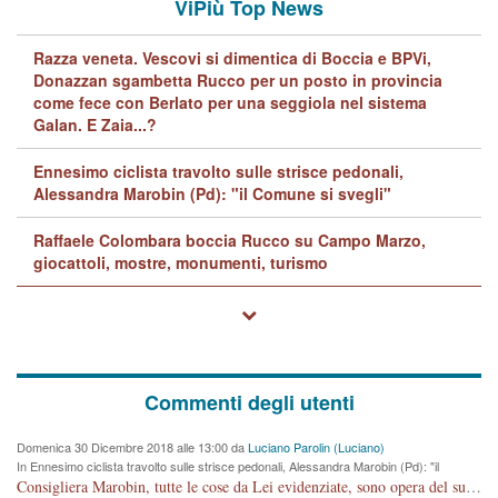
ViPiù Top News
Razza veneta. Vescovi si dimentica di Boccia e BPVi,
Donazzan sgambetta Rucco per un posto in provincia
come fece con Berlato per una seggiola nel sistema
Galan. E Zaia...?
Ennesimo ciclista travolto sulle strisce pedonali,
Alessandra Marobin (Pd): "il Comune si svegli"
Raffaele Colombara boccia Rucco su Campo Marzo,
giocattoli, mostre, monumenti, turismo
Commenti degli utenti
Domenica 30 Dicembre 2018 alle 13:00 da
Luciano Parolin (Luciano)
In Ennesimo ciclista travolto sulle strisce pedonali, Alessandra Marobin (Pd): "il
Comune si svegli"
Consigliera Marobin, tutte le cose da Lei evidenziate, sono opera del suo ex Assessore e compagno di Partito Antonio Marco Dalla Pozza Assessore alla "progettazione" di piste ciclabili e altre porcherie. A lui manderei il conto da saldare per incidenti e danni alle persone. E' ora che "finiamola." Avete perso rassegnatevi. qui IL SINDACO RUCCO NON C'ENTRA PER NIENTE. CAPITO!!!!!!!! Amen.