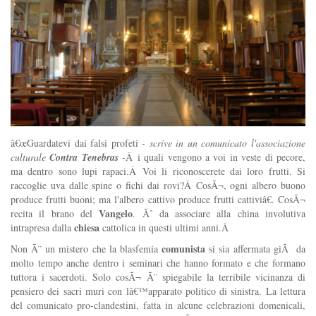
â€œGuardatevi dai falsi profeti -
scrive in un comunicato l'associazione
culturale
Contra Tenebras
-Â i quali vengono a voi in veste di pecore,
ma dentro sono lupi rapaci.Â Voi li riconoscerete dai loro frutti. Si
raccoglie uva dalle spine o fichi dai rovi?Â CosÃ¬, ogni albero buono
produce frutti buoni; ma l'albero cattivo produce frutti cattiviâ€. CosÃ¬
Vangelo
recita il brano del
. Ãˆ da associare alla china involutiva
chiesa
intrapresa dalla
cattolica in questi ultimi anni.Â
comunista
Non Ã¨ un mistero che la blasfemia
si sia affermata giÃ da
molto tempo anche dentro i seminari che hanno formato e che formano
tuttora i sacerdoti. Solo cosÃ¬ Ã¨ spiegabile la terribile vicinanza di
pensiero dei sacri muri con lâ€™apparato politico di sinistra. La lettura
del comunicato pro-clandestini, fatta in alcune celebrazioni domenicali,