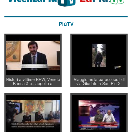
PiùTV
Ristori a vittime BPVi, Veneto
Viaggio nella baraccopoli di
Banca & c., appello al
via Giuriato a San Pio X.
sottosegretario Alessio
Vicenza ai Vicentini: “faremo
Villarosa: per mettere ordine
un regalo di Natale ai
convochi con Di Maio CNCU
residenti”
a supporto della cabina di
regia al Mef