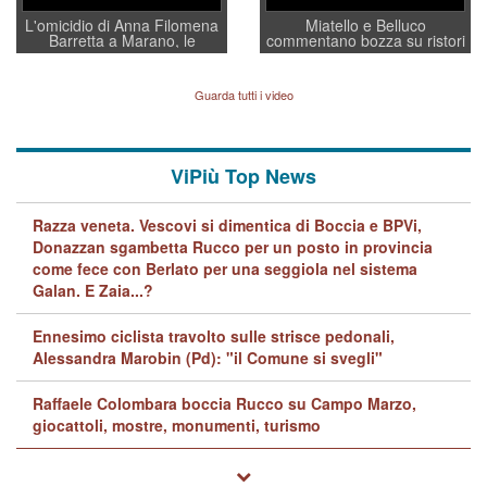
L'omicidio di Anna Filomena
Miatello e Belluco
Barretta a Marano, le
commentano bozza su ristori
indagini dei carabinieri di
BPVi e Veneto Banca
Vicenza sul marito Angelo
Lavarra: più avvincenti di
Guarda tutti i video
quelle di... Barbara D'Urso
ViPiù Top News
Razza veneta. Vescovi si dimentica di Boccia e BPVi,
Donazzan sgambetta Rucco per un posto in provincia
come fece con Berlato per una seggiola nel sistema
Galan. E Zaia...?
Ennesimo ciclista travolto sulle strisce pedonali,
Alessandra Marobin (Pd): "il Comune si svegli"
Raffaele Colombara boccia Rucco su Campo Marzo,
giocattoli, mostre, monumenti, turismo