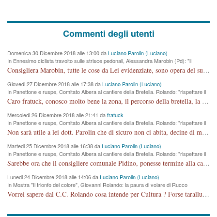
Commenti degli utenti
Domenica 30 Dicembre 2018 alle 13:00 da
Luciano Parolin (Luciano)
In Ennesimo ciclista travolto sulle strisce pedonali, Alessandra Marobin (Pd): "il
Comune si svegli"
Consigliera Marobin, tutte le cose da Lei evidenziate, sono opera del suo ex Assessore e compagno di Partito Antonio Marco Dalla Pozza Assessore alla "progettazione" di piste ciclabili e altre porcherie. A lui manderei il conto da saldare per incidenti e danni alle persone. E' ora che "finiamola." Avete perso rassegnatevi. qui IL SINDACO RUCCO NON C'ENTRA PER NIENTE. CAPITO!!!!!!!! Amen.
Giovedi 27 Dicembre 2018 alle 17:38 da
Luciano Parolin (Luciano)
In Panettone e ruspe, Comitato Albera al cantiere della Bretella. Rolando: "rispettare il
cronoprogramma"
Caro fratuck, conosco molto bene la zona, il percorso della bretella, la situazione dei cittadini, abito in Viale Trento. A partire dal 2003 ho partecipato al Comitato di Maddalene pro bretella, e a riunioni propositive per apportare modifiche al progetto. Numerose mie foto del territorio sono arrivate a Roma, altri miei interventi (non graditi dalla Sx) sono stati pubblicati dal GdV, assieme ad altri come Ciro Asproso, ora favorevole alla bretella. Ho partecipato alla raccolta firme per la chiusura della strada x 5 giorni eseguita dal Sindaco Hullwech per sforamento 180 Micro/g. Pertanto come impegno per la tematica sono apposto con la coscienza. Ora il Progetto è partito, fine! Voglio dire che la nuova Giunta "comunale" non c'entra più. L'opera sarà "malauguratamente" eseguita, ma non con il mio placet. Il Consigliere Comunale dovrebbe capire che la campagna elettorale è finita, con buona pace di tutti. Quello che invece dovrebbe interessare è la proprietà della strada, dall'uscita autostradale Ovest, sino alla Rotatoria dell'Albara, vi sono tre possessori: Autostrade SpA; La Provincia, il Comune. Come la mettiamo per il futuro ? I costi, da 50 sono saliti a 100 milioni di € come dire 20 milioni a KM (!) da non credere. Comunque si farà. Ma nessuno canti Vittoria, anzi meglio non farne un ulteriore fatto "partitico" per questioni elettorali o di seggio. Se mi manda la sua mail, sono disponibile ad inviare i documenti e le foto sopra descritte. Con ossequi, Luciano Parolin
Mercoledi 26 Dicembre 2018 alle 21:41 da
fratuck
In Panettone e ruspe, Comitato Albera al cantiere della Bretella. Rolando: "rispettare il
cronoprogramma"
Non sarà utile a lei dott. Parolin che di sicuro non ci abita, decine di migliaia di TIR, automobili e padroncini che passano quotidianamente per una strada appena rotabile, non è più possibile stendere i panni, attraversare la strada senza rischiare la morte, le case stanno crepando, i tempi sono cambiati e la bretella non passerà assolutamente per maddalene (ma cosa sta a dire?!), dia invece responsabilità a chi ha costruito tagliando la strada che doveva invece terminare a isola vicentina e non al moracchino lasciando Motta di Costabissara ancora in panne di traffico. I tempi sono cambiati dottore e se l'anagrafe della vita stagna nell'essere umano impressioni conservatrici, la società non le considera perchè va avanti, si industrializza e ha bisogno di infrastrutture e di sviluppo. Ultima considerazione, se è geloso di Rolando perchè vede in lui solo campagne politiche mentre si difendono i SOLI diritti dei cittadini, la preghiamo faccia considerazioni più appropriate. Saluti e complimenti per i suoi scritti.
Martedi 25 Dicembre 2018 alle 16:38 da
Luciano Parolin (Luciano)
In Panettone e ruspe, Comitato Albera al cantiere della Bretella. Rolando: "rispettare il
cronoprogramma"
Sarebbe ora che il consigliere comunale Pidino, ponesse termine alla campagna elettorale nel territorio del suo seggio Villaggio del Sole. La tiraca è iniziata, distruggerà 6 km di prateria ovest della città, ricca di fonti e sorgenti d'acqua. I cittadini di Maddalene non avranno più Pace la notte. Molta colpa per la costruzione di questa Strada è proprio del signor Rolando,dei suoi gazebo mobili e che vuol far passare questa opera VANDALICA come progetto "utile" a chi ? Non è cosa seria sig. Rolando!
Lunedi 24 Dicembre 2018 alle 14:06 da
Luciano Parolin (Luciano)
In Mostra "Il trionfo del colore", Giovanni Rolando: la paura di volare di Rucco
Vorrei sapere dal C.C. Rolando cosa intende per Cultura ? Forse tarallucci, vino e sagre, o spaghetti tricolori del PD ? Il continuo (s)parlare della mostra a Palazzo Chiericati caro consigliere DANNEGGIA FORTEMENTE l'immagine della città TUTTA e fa deviare i consensi che in RUSSIA (badi bene ex U.R.S.S.) sono ECCELLENTI. A livello artistico l'evento è di alta Valenza culturale, COMPITO di Tutta la Cittadinanza fare il possibile per propagandare l'iniziativa senza farne UN CASO PARTITICO come fa Lei da sempre. Meno Gazebo + Partecipazione! E così sia. Amen.