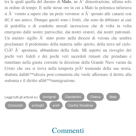
Malo
tra le quali quella del duomo di
, ne Ã¨ dimostrazione, ultima solo
in ordine di tempo. E nelle stesse ore in cui a Malo la polemica infuriava
si Ã¨ venuto a sapere che un prete veronese si Ã¨ sposato alle canarie con
â€¦ il suo amico. Dunque questi sono i frutti, che sono da abbinare ai casi
di pedofilia o di condotte morali incresciose che di volta in volta
emergono dalle nostre parrocchie, dai nostri oratori, dai nostri patronati.
Un sinistro sigillo Ã¨ stato posto nella diocesi di verona che sembra
proclamare il predominio della materia sullo spirito, della terra sul cielo.
CiÃ² Ã¨ apostasia, abbandono della fede. Mi aspetto un risveglio dei
pochi veri fedeli e dei pochi veri sacerdoti rimasti che prendano e
rimettano nella giusta corrente la direzione della Grande Nave varata da
Cristo che ora si trova nella tempesta piÃ¹ tremenda della sua storia,
sbattuta dallâ€™idiozia post-comunista che vuole affermare il diritto alla
sodomia e il diritto allâ€™immigrazione.
Leggi tutti gli articoli su:
immigrati
,
Clandestini
,
Chiesa
,
Malo
,
Comunisti
,
profughi
,
preti
,
Contra Tenebras
Commenti