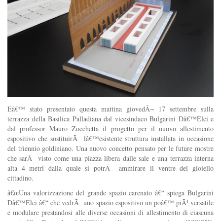
Eâ€™ stato presentato questa mattina giovedÃ¬ 17 settembre sulla
terrazza della Basilica Palladiana dal vicesindaco Bulgarini Dâ€™Elci e
dal professor Mauro Zocchetta il progetto per il nuovo allestimento
espositivo che sostituirÃ lâ€™esistente struttura installata in occasione
del triennio goldiniano. Una nuovo concetto pensato per le future mostre
che sarÃ visto come una piazza libera dalle sale e una terrazza interna
alta 4 metri dalla quale si potrÃ ammirare il ventre del gioiello
cittadino.
â€œUna valorizzazione del grande spazio carenato â€“ spiega Bulgarini
Dâ€™Elci â€“ che vedrÃ uno spazio espositivo un poâ€™ piÃ¹ versatile
e modulare prestandosi alle diverse occasioni di allestimento di ciascuna