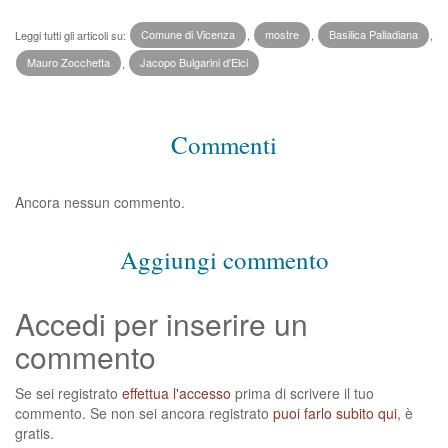
Leggi tutti gli articoli su:
Comune di Vicenza
,
mostre
,
Basilica Palladiana
,
Mauro Zocchetta
,
Jacopo Bulgarini d'Elci
Commenti
Ancora nessun commento.
Aggiungi commento
Accedi per inserire un
commento
Se sei registrato
effettua l'accesso
prima di scrivere il tuo
commento. Se non sei ancora registrato
puoi farlo subito qui
, è
gratis.