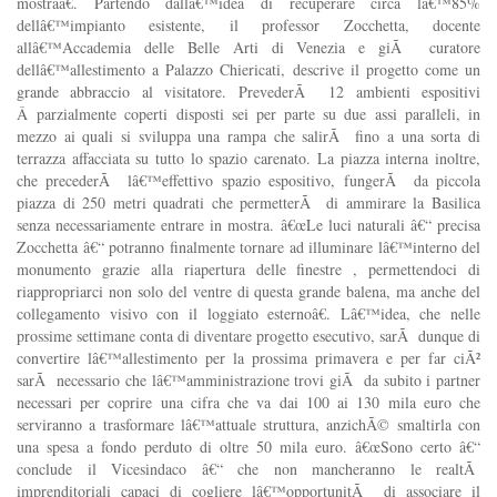
mostraâ€. Partendo dallâ€™idea di recuperare circa lâ€™85%
dellâ€™impianto esistente, il professor Zocchetta, docente
allâ€™Accademia delle Belle Arti di Venezia e giÃ curatore
dellâ€™allestimento a Palazzo Chiericati, descrive il progetto come un
grande abbraccio al visitatore. PrevederÃ 12 ambienti espositivi
Â parzialmente coperti disposti sei per parte su due assi paralleli, in
mezzo ai quali si sviluppa una rampa che salirÃ fino a una sorta di
terrazza affacciata su tutto lo spazio carenato. La piazza interna inoltre,
che precederÃ lâ€™effettivo spazio espositivo, fungerÃ da piccola
piazza di 250 metri quadrati che permetterÃ di ammirare la Basilica
senza necessariamente entrare in mostra. â€œLe luci naturali â€“ precisa
Zocchetta â€“ potranno finalmente tornare ad illuminare lâ€™interno del
monumento grazie alla riapertura delle finestre , permettendoci di
riappropriarci non solo del ventre di questa grande balena, ma anche del
collegamento visivo con il loggiato esternoâ€. Lâ€™idea, che nelle
prossime settimane conta di diventare progetto esecutivo, sarÃ dunque di
convertire lâ€™allestimento per la prossima primavera e per far ciÃ²
sarÃ necessario che lâ€™amministrazione trovi giÃ da subito i partner
necessari per coprire una cifra che va dai 100 ai 130 mila euro che
serviranno a trasformare lâ€™attuale struttura, anzichÃ© smaltirla con
una spesa a fondo perduto di oltre 50 mila euro. â€œSono certo â€“
conclude il Vicesindaco â€“ che non mancheranno le realtÃ
imprenditoriali capaci di cogliere lâ€™opportunitÃ di associare il