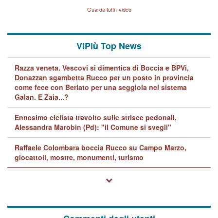
Lavarra: più avvincenti di
Guarda tutti i video
quelle di... Barbara D'Urso
ViPiù Top News
Razza veneta. Vescovi si dimentica di Boccia e BPVi,
Donazzan sgambetta Rucco per un posto in provincia
come fece con Berlato per una seggiola nel sistema
Galan. E Zaia...?
Ennesimo ciclista travolto sulle strisce pedonali,
Alessandra Marobin (Pd): "il Comune si svegli"
Raffaele Colombara boccia Rucco su Campo Marzo,
giocattoli, mostre, monumenti, turismo