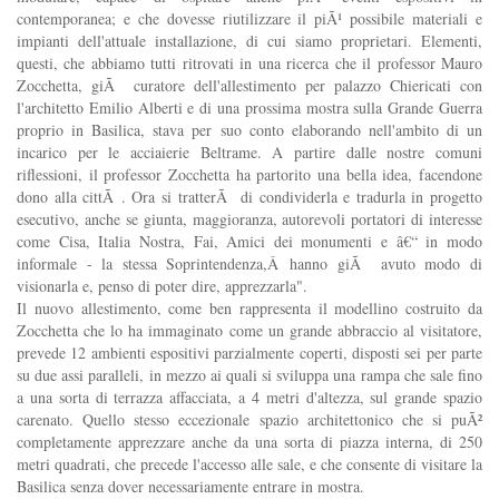
contemporanea; e che dovesse riutilizzare il piÃ¹ possibile materiali e
impianti dell'attuale installazione, di cui siamo proprietari. Elementi,
questi, che abbiamo tutti ritrovati in una ricerca che il professor Mauro
Zocchetta, giÃ curatore dell'allestimento per palazzo Chiericati con
l'architetto Emilio Alberti e di una prossima mostra sulla Grande Guerra
proprio in Basilica, stava per suo conto elaborando nell'ambito di un
incarico per le acciaierie Beltrame. A partire dalle nostre comuni
riflessioni, il professor Zocchetta ha partorito una bella idea, facendone
dono alla cittÃ . Ora si tratterÃ di condividerla e tradurla in progetto
esecutivo, anche se giunta, maggioranza, autorevoli portatori di interesse
come Cisa, Italia Nostra, Fai, Amici dei monumenti e â€“ in modo
informale - la stessa Soprintendenza,Â hanno giÃ avuto modo di
visionarla e, penso di poter dire, apprezzarla".
Il nuovo allestimento, come ben rappresenta il modellino costruito da
Zocchetta che lo ha immaginato come un grande abbraccio al visitatore,
prevede 12 ambienti espositivi parzialmente coperti, disposti sei per parte
su due assi paralleli, in mezzo ai quali si sviluppa una rampa che sale fino
a una sorta di terrazza affacciata, a 4 metri d'altezza, sul grande spazio
carenato. Quello stesso eccezionale spazio architettonico che si puÃ²
completamente apprezzare anche da una sorta di piazza interna, di 250
metri quadrati, che precede l'accesso alle sale, e che consente di visitare la
Basilica senza dover necessariamente entrare in mostra.