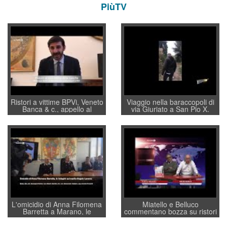
PiùTV
Ristori a vittime BPVi, Veneto
Viaggio nella baraccopoli di
Banca & c., appello al
via Giuriato a San Pio X.
sottosegretario Alessio
Vicenza ai Vicentini: “faremo
Villarosa: per mettere ordine
un regalo di Natale ai
convochi con Di Maio CNCU
residenti”
a supporto della cabina di
regia al Mef
L'omicidio di Anna Filomena
Miatello e Belluco
Barretta a Marano, le
commentano bozza su ristori
indagini dei carabinieri di
BPVi e Veneto Banca
Vicenza sul marito Angelo