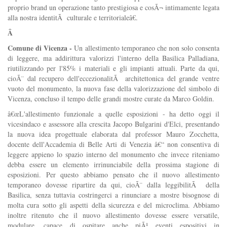
proprio brand un operazione tanto prestigiosa e cosÃ¬ intimamente legata
alla nostra identitÃ culturale e territorialeâ€.
Â
Comune di Vicenza -
Un allestimento temporaneo che non solo consenta
di leggere, ma addirittura valorizzi l'interno della Basilica Palladiana,
riutilizzando per l'85% i materiali e gli impianti attuali. Parte da qui,
cioÃ¨ dal recupero dell'eccezionalitÃ architettonica del grande ventre
vuoto del monumento, la nuova fase della valorizzazione del simbolo di
Vicenza, concluso il tempo delle grandi mostre curate da Marco Goldin.
â€œL'allestimento funzionale a quelle esposizioni - ha detto oggi il
vicesindaco e assessore alla crescita Jacopo Bulgarini d'Elci, presentando
la nuova idea progettuale elaborata dal professor Mauro Zocchetta,
docente dell'Accademia di Belle Arti di Venezia â€“ non consentiva di
leggere appieno lo spazio interno del monumento che invece riteniamo
debba essere un elemento irrinunciabile della prossima stagione di
esposizioni. Per questo abbiamo pensato che il nuovo allestimento
temporaneo dovesse ripartire da qui, cioÃ¨ dalla leggibilitÃ della
Basilica, senza tuttavia costringerci a rinunciare a mostre bisognose di
molta cura sotto gli aspetti della sicurezza e del microclima. Abbiamo
inoltre ritenuto che il nuovo allestimento dovesse essere versatile,
modulare, capace di ospitare anche piÃ¹ eventi espositivi in