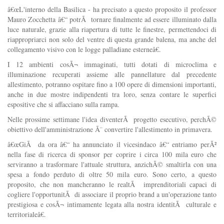
â€œL'interno della Basilica - ha precisato a questo proposito il professor
Mauro Zocchetta â€“ potrÃ tornare finalmente ad essere illuminato dalla
luce naturale, grazie alla riapertura di tutte le finestre, permettendoci di
riappropriarci non solo del ventre di questa grande balena, ma anche del
collegamento visivo con le logge palladiane esterneâ€.
I 12 ambienti cosÃ¬ immaginati, tutti dotati di microclima e
illuminazione recuperati assieme alle pannellature dal precedente
allestimento, potranno ospitare fino a 100 opere di dimensioni importanti,
anche in due mostre indipendenti tra loro, senza contare le superfici
espositive che si affacciano sulla rampa.
Nelle prossime settimane l'idea diventerÃ progetto esecutivo, perchÃ©
obiettivo dell'amministrazione Ã¨ convertire l'allestimento in primavera.
â€œGiÃ da ora â€“ ha annunciato il vicesindaco â€“ entriamo perÃ²
nella fase di ricerca di sponsor per coprire i circa 100 mila euro che
serviranno a trasformare l'attuale struttura, anzichÃ© smaltirla con una
spesa a fondo perduto di oltre 50 mila euro. Sono certo, a questo
proposito, che non mancheranno le realtÃ imprenditoriali capaci di
cogliere l'opportunitÃ di associare il proprio brand a un'operazione tanto
prestigiosa e cosÃ¬ intimamente legata alla nostra identitÃ culturale e
territorialeâ€.