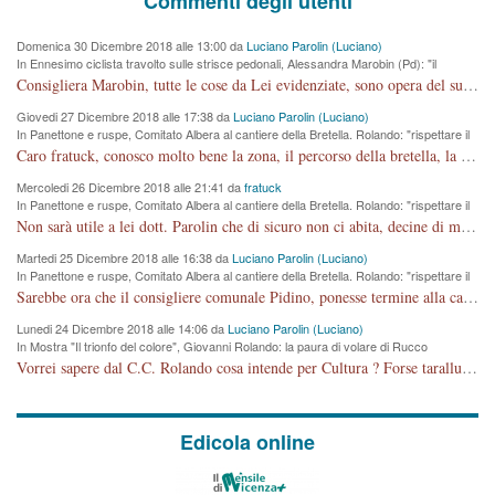
Commenti degli utenti
Domenica 30 Dicembre 2018 alle 13:00 da
Luciano Parolin (Luciano)
In Ennesimo ciclista travolto sulle strisce pedonali, Alessandra Marobin (Pd): "il
Comune si svegli"
Consigliera Marobin, tutte le cose da Lei evidenziate, sono opera del suo ex Assessore e compagno di Partito Antonio Marco Dalla Pozza Assessore alla "progettazione" di piste ciclabili e altre porcherie. A lui manderei il conto da saldare per incidenti e danni alle persone. E' ora che "finiamola." Avete perso rassegnatevi. qui IL SINDACO RUCCO NON C'ENTRA PER NIENTE. CAPITO!!!!!!!! Amen.
Giovedi 27 Dicembre 2018 alle 17:38 da
Luciano Parolin (Luciano)
In Panettone e ruspe, Comitato Albera al cantiere della Bretella. Rolando: "rispettare il
cronoprogramma"
Caro fratuck, conosco molto bene la zona, il percorso della bretella, la situazione dei cittadini, abito in Viale Trento. A partire dal 2003 ho partecipato al Comitato di Maddalene pro bretella, e a riunioni propositive per apportare modifiche al progetto. Numerose mie foto del territorio sono arrivate a Roma, altri miei interventi (non graditi dalla Sx) sono stati pubblicati dal GdV, assieme ad altri come Ciro Asproso, ora favorevole alla bretella. Ho partecipato alla raccolta firme per la chiusura della strada x 5 giorni eseguita dal Sindaco Hullwech per sforamento 180 Micro/g. Pertanto come impegno per la tematica sono apposto con la coscienza. Ora il Progetto è partito, fine! Voglio dire che la nuova Giunta "comunale" non c'entra più. L'opera sarà "malauguratamente" eseguita, ma non con il mio placet. Il Consigliere Comunale dovrebbe capire che la campagna elettorale è finita, con buona pace di tutti. Quello che invece dovrebbe interessare è la proprietà della strada, dall'uscita autostradale Ovest, sino alla Rotatoria dell'Albara, vi sono tre possessori: Autostrade SpA; La Provincia, il Comune. Come la mettiamo per il futuro ? I costi, da 50 sono saliti a 100 milioni di € come dire 20 milioni a KM (!) da non credere. Comunque si farà. Ma nessuno canti Vittoria, anzi meglio non farne un ulteriore fatto "partitico" per questioni elettorali o di seggio. Se mi manda la sua mail, sono disponibile ad inviare i documenti e le foto sopra descritte. Con ossequi, Luciano Parolin
Mercoledi 26 Dicembre 2018 alle 21:41 da
fratuck
In Panettone e ruspe, Comitato Albera al cantiere della Bretella. Rolando: "rispettare il
cronoprogramma"
Non sarà utile a lei dott. Parolin che di sicuro non ci abita, decine di migliaia di TIR, automobili e padroncini che passano quotidianamente per una strada appena rotabile, non è più possibile stendere i panni, attraversare la strada senza rischiare la morte, le case stanno crepando, i tempi sono cambiati e la bretella non passerà assolutamente per maddalene (ma cosa sta a dire?!), dia invece responsabilità a chi ha costruito tagliando la strada che doveva invece terminare a isola vicentina e non al moracchino lasciando Motta di Costabissara ancora in panne di traffico. I tempi sono cambiati dottore e se l'anagrafe della vita stagna nell'essere umano impressioni conservatrici, la società non le considera perchè va avanti, si industrializza e ha bisogno di infrastrutture e di sviluppo. Ultima considerazione, se è geloso di Rolando perchè vede in lui solo campagne politiche mentre si difendono i SOLI diritti dei cittadini, la preghiamo faccia considerazioni più appropriate. Saluti e complimenti per i suoi scritti.
Martedi 25 Dicembre 2018 alle 16:38 da
Luciano Parolin (Luciano)
In Panettone e ruspe, Comitato Albera al cantiere della Bretella. Rolando: "rispettare il
cronoprogramma"
Sarebbe ora che il consigliere comunale Pidino, ponesse termine alla campagna elettorale nel territorio del suo seggio Villaggio del Sole. La tiraca è iniziata, distruggerà 6 km di prateria ovest della città, ricca di fonti e sorgenti d'acqua. I cittadini di Maddalene non avranno più Pace la notte. Molta colpa per la costruzione di questa Strada è proprio del signor Rolando,dei suoi gazebo mobili e che vuol far passare questa opera VANDALICA come progetto "utile" a chi ? Non è cosa seria sig. Rolando!
Lunedi 24 Dicembre 2018 alle 14:06 da
Luciano Parolin (Luciano)
In Mostra "Il trionfo del colore", Giovanni Rolando: la paura di volare di Rucco
Vorrei sapere dal C.C. Rolando cosa intende per Cultura ? Forse tarallucci, vino e sagre, o spaghetti tricolori del PD ? Il continuo (s)parlare della mostra a Palazzo Chiericati caro consigliere DANNEGGIA FORTEMENTE l'immagine della città TUTTA e fa deviare i consensi che in RUSSIA (badi bene ex U.R.S.S.) sono ECCELLENTI. A livello artistico l'evento è di alta Valenza culturale, COMPITO di Tutta la Cittadinanza fare il possibile per propagandare l'iniziativa senza farne UN CASO PARTITICO come fa Lei da sempre. Meno Gazebo + Partecipazione! E così sia. Amen.
Edicola online