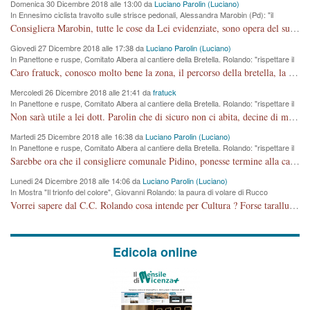
Domenica 30 Dicembre 2018 alle 13:00 da
Luciano Parolin (Luciano)
In Ennesimo ciclista travolto sulle strisce pedonali, Alessandra Marobin (Pd): "il
Comune si svegli"
Consigliera Marobin, tutte le cose da Lei evidenziate, sono opera del suo ex Assessore e compagno di Partito Antonio Marco Dalla Pozza Assessore alla "progettazione" di piste ciclabili e altre porcherie. A lui manderei il conto da saldare per incidenti e danni alle persone. E' ora che "finiamola." Avete perso rassegnatevi. qui IL SINDACO RUCCO NON C'ENTRA PER NIENTE. CAPITO!!!!!!!! Amen.
Giovedi 27 Dicembre 2018 alle 17:38 da
Luciano Parolin (Luciano)
In Panettone e ruspe, Comitato Albera al cantiere della Bretella. Rolando: "rispettare il
cronoprogramma"
Caro fratuck, conosco molto bene la zona, il percorso della bretella, la situazione dei cittadini, abito in Viale Trento. A partire dal 2003 ho partecipato al Comitato di Maddalene pro bretella, e a riunioni propositive per apportare modifiche al progetto. Numerose mie foto del territorio sono arrivate a Roma, altri miei interventi (non graditi dalla Sx) sono stati pubblicati dal GdV, assieme ad altri come Ciro Asproso, ora favorevole alla bretella. Ho partecipato alla raccolta firme per la chiusura della strada x 5 giorni eseguita dal Sindaco Hullwech per sforamento 180 Micro/g. Pertanto come impegno per la tematica sono apposto con la coscienza. Ora il Progetto è partito, fine! Voglio dire che la nuova Giunta "comunale" non c'entra più. L'opera sarà "malauguratamente" eseguita, ma non con il mio placet. Il Consigliere Comunale dovrebbe capire che la campagna elettorale è finita, con buona pace di tutti. Quello che invece dovrebbe interessare è la proprietà della strada, dall'uscita autostradale Ovest, sino alla Rotatoria dell'Albara, vi sono tre possessori: Autostrade SpA; La Provincia, il Comune. Come la mettiamo per il futuro ? I costi, da 50 sono saliti a 100 milioni di € come dire 20 milioni a KM (!) da non credere. Comunque si farà. Ma nessuno canti Vittoria, anzi meglio non farne un ulteriore fatto "partitico" per questioni elettorali o di seggio. Se mi manda la sua mail, sono disponibile ad inviare i documenti e le foto sopra descritte. Con ossequi, Luciano Parolin
Mercoledi 26 Dicembre 2018 alle 21:41 da
fratuck
In Panettone e ruspe, Comitato Albera al cantiere della Bretella. Rolando: "rispettare il
cronoprogramma"
Non sarà utile a lei dott. Parolin che di sicuro non ci abita, decine di migliaia di TIR, automobili e padroncini che passano quotidianamente per una strada appena rotabile, non è più possibile stendere i panni, attraversare la strada senza rischiare la morte, le case stanno crepando, i tempi sono cambiati e la bretella non passerà assolutamente per maddalene (ma cosa sta a dire?!), dia invece responsabilità a chi ha costruito tagliando la strada che doveva invece terminare a isola vicentina e non al moracchino lasciando Motta di Costabissara ancora in panne di traffico. I tempi sono cambiati dottore e se l'anagrafe della vita stagna nell'essere umano impressioni conservatrici, la società non le considera perchè va avanti, si industrializza e ha bisogno di infrastrutture e di sviluppo. Ultima considerazione, se è geloso di Rolando perchè vede in lui solo campagne politiche mentre si difendono i SOLI diritti dei cittadini, la preghiamo faccia considerazioni più appropriate. Saluti e complimenti per i suoi scritti.
Martedi 25 Dicembre 2018 alle 16:38 da
Luciano Parolin (Luciano)
In Panettone e ruspe, Comitato Albera al cantiere della Bretella. Rolando: "rispettare il
cronoprogramma"
Sarebbe ora che il consigliere comunale Pidino, ponesse termine alla campagna elettorale nel territorio del suo seggio Villaggio del Sole. La tiraca è iniziata, distruggerà 6 km di prateria ovest della città, ricca di fonti e sorgenti d'acqua. I cittadini di Maddalene non avranno più Pace la notte. Molta colpa per la costruzione di questa Strada è proprio del signor Rolando,dei suoi gazebo mobili e che vuol far passare questa opera VANDALICA come progetto "utile" a chi ? Non è cosa seria sig. Rolando!
Lunedi 24 Dicembre 2018 alle 14:06 da
Luciano Parolin (Luciano)
In Mostra "Il trionfo del colore", Giovanni Rolando: la paura di volare di Rucco
Vorrei sapere dal C.C. Rolando cosa intende per Cultura ? Forse tarallucci, vino e sagre, o spaghetti tricolori del PD ? Il continuo (s)parlare della mostra a Palazzo Chiericati caro consigliere DANNEGGIA FORTEMENTE l'immagine della città TUTTA e fa deviare i consensi che in RUSSIA (badi bene ex U.R.S.S.) sono ECCELLENTI. A livello artistico l'evento è di alta Valenza culturale, COMPITO di Tutta la Cittadinanza fare il possibile per propagandare l'iniziativa senza farne UN CASO PARTITICO come fa Lei da sempre. Meno Gazebo + Partecipazione! E così sia. Amen.
Edicola online