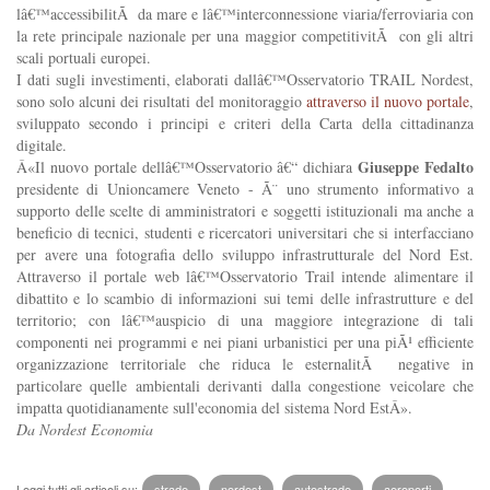
lâ€™accessibilitÃ da mare e lâ€™interconnessione viaria/ferroviaria con
la rete principale nazionale per una maggior competitivitÃ con gli altri
scali portuali europei.
I dati sugli investimenti, elaborati dallâ€™Osservatorio TRAIL Nordest,
sono solo alcuni dei risultati del monitoraggio
attraverso il nuovo portale
,
sviluppato secondo i principi e criteri della Carta della cittadinanza
digitale.
Giuseppe Fedalto
Â«Il nuovo portale dellâ€™Osservatorio â€“ dichiara
presidente di Unioncamere Veneto - Ã¨ uno strumento informativo a
supporto delle scelte di amministratori e soggetti istituzionali ma anche a
beneficio di tecnici, studenti e ricercatori universitari che si interfacciano
per avere una fotografia dello sviluppo infrastrutturale del Nord Est.
Attraverso il portale web lâ€™Osservatorio Trail intende alimentare il
dibattito e lo scambio di informazioni sui temi delle infrastrutture e del
territorio; con lâ€™auspicio di una maggiore integrazione di tali
componenti nei programmi e nei piani urbanistici per una piÃ¹ efficiente
organizzazione territoriale che riduca le esternalitÃ negative in
particolare quelle ambientali derivanti dalla congestione veicolare che
impatta quotidianamente sull'economia del sistema Nord EstÂ».
Da Nordest Economia
Leggi tutti gli articoli su:
strade
,
nordest
,
autostrade
,
aeroporti
,