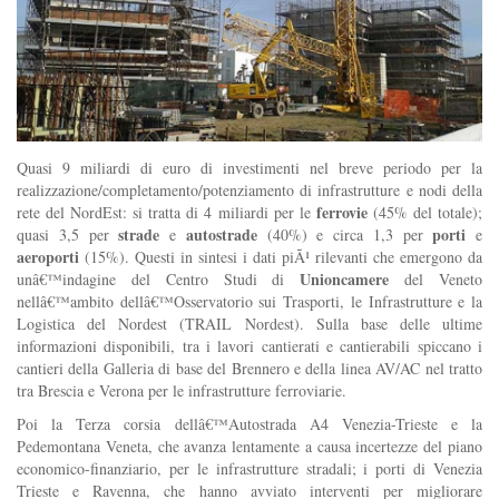
Quasi 9 miliardi di euro di investimenti nel breve periodo per la
realizzazione/completamento/potenziamento di infrastrutture e nodi della
ferrovie
rete del NordEst: si tratta di 4 miliardi per le
(45% del totale);
strade
autostrade
porti
quasi 3,5 per
e
(40%) e circa 1,3 per
e
aeroporti
(15%). Questi in sintesi i dati piÃ¹ rilevanti che emergono da
Unioncamere
unâ€™indagine del Centro Studi di
del Veneto
nellâ€™ambito dellâ€™Osservatorio sui Trasporti, le Infrastrutture e la
Logistica del Nordest (TRAIL Nordest). Sulla base delle ultime
informazioni disponibili, tra i lavori cantierati e cantierabili spiccano i
cantieri della Galleria di base del Brennero e della linea AV/AC nel tratto
tra Brescia e Verona per le infrastrutture ferroviarie.
Poi la Terza corsia dellâ€™Autostrada A4 Venezia-Trieste e la
Pedemontana Veneta, che avanza lentamente a causa incertezze del piano
economico-finanziario, per le infrastrutture stradali; i porti di Venezia
Trieste e Ravenna, che hanno avviato interventi per migliorare