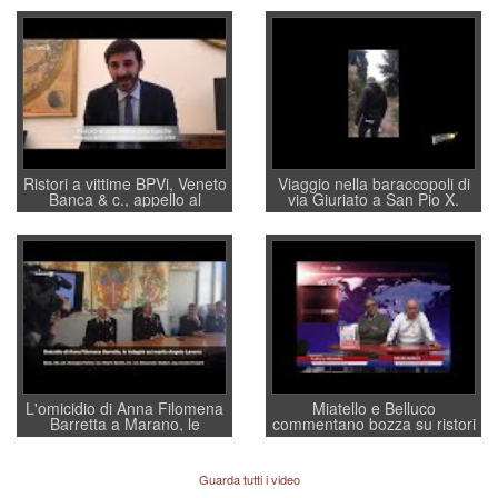
Ristori a vittime BPVi, Veneto
Viaggio nella baraccopoli di
Banca & c., appello al
via Giuriato a San Pio X.
sottosegretario Alessio
Vicenza ai Vicentini: “faremo
Villarosa: per mettere ordine
un regalo di Natale ai
convochi con Di Maio CNCU
residenti”
a supporto della cabina di
regia al Mef
L'omicidio di Anna Filomena
Miatello e Belluco
Barretta a Marano, le
commentano bozza su ristori
indagini dei carabinieri di
BPVi e Veneto Banca
Vicenza sul marito Angelo
Lavarra: più avvincenti di
Guarda tutti i video
quelle di... Barbara D'Urso