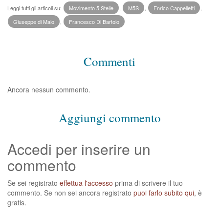
Leggi tutti gli articoli su:
Movimento 5 Stelle
,
M5S
,
Enrico Cappelletti
,
Giuseppe di Maio
,
Francesco Di Bartolo
Commenti
Ancora nessun commento.
Aggiungi commento
Accedi per inserire un
commento
Se sei registrato
effettua l'accesso
prima di scrivere il tuo
commento. Se non sei ancora registrato
puoi farlo subito qui
, è
gratis.