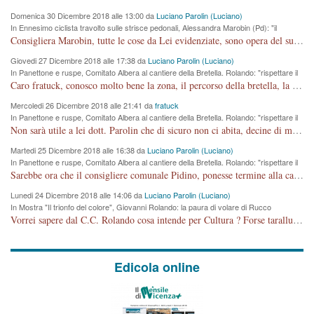
Domenica 30 Dicembre 2018 alle 13:00 da
Luciano Parolin (Luciano)
In Ennesimo ciclista travolto sulle strisce pedonali, Alessandra Marobin (Pd): "il
Comune si svegli"
Consigliera Marobin, tutte le cose da Lei evidenziate, sono opera del suo ex Assessore e compagno di Partito Antonio Marco Dalla Pozza Assessore alla "progettazione" di piste ciclabili e altre porcherie. A lui manderei il conto da saldare per incidenti e danni alle persone. E' ora che "finiamola." Avete perso rassegnatevi. qui IL SINDACO RUCCO NON C'ENTRA PER NIENTE. CAPITO!!!!!!!! Amen.
Giovedi 27 Dicembre 2018 alle 17:38 da
Luciano Parolin (Luciano)
In Panettone e ruspe, Comitato Albera al cantiere della Bretella. Rolando: "rispettare il
cronoprogramma"
Caro fratuck, conosco molto bene la zona, il percorso della bretella, la situazione dei cittadini, abito in Viale Trento. A partire dal 2003 ho partecipato al Comitato di Maddalene pro bretella, e a riunioni propositive per apportare modifiche al progetto. Numerose mie foto del territorio sono arrivate a Roma, altri miei interventi (non graditi dalla Sx) sono stati pubblicati dal GdV, assieme ad altri come Ciro Asproso, ora favorevole alla bretella. Ho partecipato alla raccolta firme per la chiusura della strada x 5 giorni eseguita dal Sindaco Hullwech per sforamento 180 Micro/g. Pertanto come impegno per la tematica sono apposto con la coscienza. Ora il Progetto è partito, fine! Voglio dire che la nuova Giunta "comunale" non c'entra più. L'opera sarà "malauguratamente" eseguita, ma non con il mio placet. Il Consigliere Comunale dovrebbe capire che la campagna elettorale è finita, con buona pace di tutti. Quello che invece dovrebbe interessare è la proprietà della strada, dall'uscita autostradale Ovest, sino alla Rotatoria dell'Albara, vi sono tre possessori: Autostrade SpA; La Provincia, il Comune. Come la mettiamo per il futuro ? I costi, da 50 sono saliti a 100 milioni di € come dire 20 milioni a KM (!) da non credere. Comunque si farà. Ma nessuno canti Vittoria, anzi meglio non farne un ulteriore fatto "partitico" per questioni elettorali o di seggio. Se mi manda la sua mail, sono disponibile ad inviare i documenti e le foto sopra descritte. Con ossequi, Luciano Parolin
Mercoledi 26 Dicembre 2018 alle 21:41 da
fratuck
In Panettone e ruspe, Comitato Albera al cantiere della Bretella. Rolando: "rispettare il
cronoprogramma"
Non sarà utile a lei dott. Parolin che di sicuro non ci abita, decine di migliaia di TIR, automobili e padroncini che passano quotidianamente per una strada appena rotabile, non è più possibile stendere i panni, attraversare la strada senza rischiare la morte, le case stanno crepando, i tempi sono cambiati e la bretella non passerà assolutamente per maddalene (ma cosa sta a dire?!), dia invece responsabilità a chi ha costruito tagliando la strada che doveva invece terminare a isola vicentina e non al moracchino lasciando Motta di Costabissara ancora in panne di traffico. I tempi sono cambiati dottore e se l'anagrafe della vita stagna nell'essere umano impressioni conservatrici, la società non le considera perchè va avanti, si industrializza e ha bisogno di infrastrutture e di sviluppo. Ultima considerazione, se è geloso di Rolando perchè vede in lui solo campagne politiche mentre si difendono i SOLI diritti dei cittadini, la preghiamo faccia considerazioni più appropriate. Saluti e complimenti per i suoi scritti.
Martedi 25 Dicembre 2018 alle 16:38 da
Luciano Parolin (Luciano)
In Panettone e ruspe, Comitato Albera al cantiere della Bretella. Rolando: "rispettare il
cronoprogramma"
Sarebbe ora che il consigliere comunale Pidino, ponesse termine alla campagna elettorale nel territorio del suo seggio Villaggio del Sole. La tiraca è iniziata, distruggerà 6 km di prateria ovest della città, ricca di fonti e sorgenti d'acqua. I cittadini di Maddalene non avranno più Pace la notte. Molta colpa per la costruzione di questa Strada è proprio del signor Rolando,dei suoi gazebo mobili e che vuol far passare questa opera VANDALICA come progetto "utile" a chi ? Non è cosa seria sig. Rolando!
Lunedi 24 Dicembre 2018 alle 14:06 da
Luciano Parolin (Luciano)
In Mostra "Il trionfo del colore", Giovanni Rolando: la paura di volare di Rucco
Vorrei sapere dal C.C. Rolando cosa intende per Cultura ? Forse tarallucci, vino e sagre, o spaghetti tricolori del PD ? Il continuo (s)parlare della mostra a Palazzo Chiericati caro consigliere DANNEGGIA FORTEMENTE l'immagine della città TUTTA e fa deviare i consensi che in RUSSIA (badi bene ex U.R.S.S.) sono ECCELLENTI. A livello artistico l'evento è di alta Valenza culturale, COMPITO di Tutta la Cittadinanza fare il possibile per propagandare l'iniziativa senza farne UN CASO PARTITICO come fa Lei da sempre. Meno Gazebo + Partecipazione! E così sia. Amen.
Edicola online