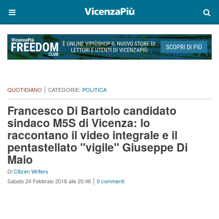
|
QUOTIDIANO
CATEGORIE:
POLITICA
Francesco Di Bartolo candidato
sindaco M5S di Vicenza: lo
raccontano il video integrale e il
pentastellato "vigile" Giuseppe Di
Maio
Di
Citizen Writers
|
Sabato 24 Febbraio 2018 alle 20:46
0 commenti