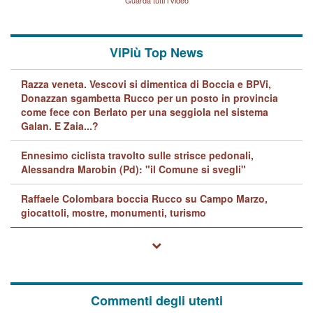
Guarda tutti i video
quelle di... Barbara D'Urso
ViPiù Top News
Razza veneta. Vescovi si dimentica di Boccia e BPVi,
Donazzan sgambetta Rucco per un posto in provincia
come fece con Berlato per una seggiola nel sistema
Galan. E Zaia...?
Ennesimo ciclista travolto sulle strisce pedonali,
Alessandra Marobin (Pd): "il Comune si svegli"
Raffaele Colombara boccia Rucco su Campo Marzo,
giocattoli, mostre, monumenti, turismo
Commenti degli utenti