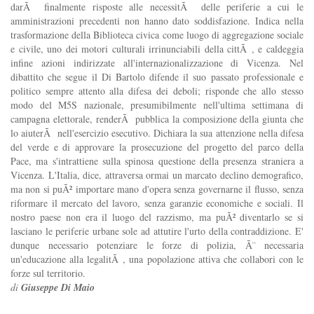
darÃ finalmente risposte alle necessitÃ delle periferie a cui le
amministrazioni precedenti non hanno dato soddisfazione. Indica nella
trasformazione della Biblioteca civica come luogo di aggregazione sociale
e civile, uno dei motori culturali irrinunciabili della cittÃ , e caldeggia
infine azioni indirizzate all'internazionalizzazione di Vicenza. Nel
dibattito che segue il Di Bartolo difende il suo passato professionale e
politico sempre attento alla difesa dei deboli; risponde che allo stesso
modo del M5S nazionale, presumibilmente nell'ultima settimana di
campagna elettorale, renderÃ pubblica la composizione della giunta che
lo aiuterÃ nell'esercizio esecutivo. Dichiara la sua attenzione nella difesa
del verde e di approvare la prosecuzione del progetto del parco della
Pace, ma s'intrattiene sulla spinosa questione della presenza straniera a
Vicenza. L'Italia, dice, attraversa ormai un marcato declino demografico,
ma non si puÃ² importare mano d'opera senza governarne il flusso, senza
riformare il mercato del lavoro, senza garanzie economiche e sociali. Il
nostro paese non era il luogo del razzismo, ma puÃ² diventarlo se si
lasciano le periferie urbane sole ad attutire l'urto della contraddizione. E'
dunque necessario potenziare le forze di polizia, Ã¨ necessaria
un'educazione alla legalitÃ , una popolazione attiva che collabori con le
forze sul territorio.
di
Giuseppe Di Maio