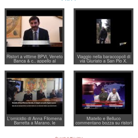
Ristori a vittime BPVi, Veneto
Viaggio nella baraccopoli di
Banca & c., appello al
via Giuriato a San Pio X.
sottosegretario Alessio
Vicenza ai Vicentini: “faremo
Villarosa: per mettere ordine
un regalo di Natale ai
convochi con Di Maio CNCU
residenti”
a supporto della cabina di
regia al Mef
L'omicidio di Anna Filomena
Miatello e Belluco
Barretta a Marano, le
commentano bozza su ristori
indagini dei carabinieri di
BPVi e Veneto Banca
Vicenza sul marito Angelo
Lavarra: più avvincenti di