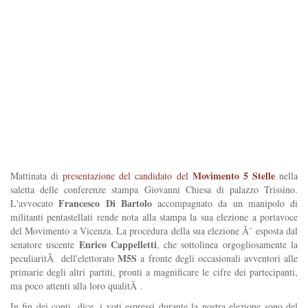
Movimento 5 Stelle
Mattinata di
presentazione del candidato del
nella
saletta delle conferenze stampa Giovanni Chiesa di palazzo Trissino.
Francesco Di Bartolo
L'avvocato
accompagnato da un manipolo di
militanti pentastellati rende nota alla stampa la sua elezione a portavoce
del Movimento a Vicenza. La procedura della sua elezione Ã¨ esposta dal
Enrico Cappelletti
senatore uscente
, che sottolinea orgogliosamente la
M5S
peculiaritÃ dell'elettorato
a fronte degli occasionali avventori alle
primarie degli altri partiti, pronti a magnificare le cifre dei partecipanti,
ma poco attenti alla loro qualitÃ .
In fin dei conti, dice, i voti espressi durante la nostra elezione sono del