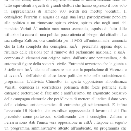
tutto equivalenti a quelli di grandi elettori che hanno espresso il loro voto
in rappresentanza di almeno 800 iscritti nei meetup vicentini. Il
consigliere Ferrarin si augura da oggi una larga partecipazione popolare
alla politica e un rinnovato spirito civico, spirito che negli anni del
mandato Variati Ã¨ andato man mano scemando, espulso di fatto dalle
istituzioni a causa di una politica poco attenta ai bisogni dei cittadini. La
sua collega Zaltron, ora candidata per il M5S all'uninominale, annuncia
che la lista completa dei consiglieri sarÃ presentata appena dopo il
risultato delle elezioni per il rinnovo del parlamento nazionale, e sarÃ
composta di elementi con origine mista: dall'attivismo pentastellato, e da
autorevoli figure della societÃ civile. Entrambi avvertono che la giunta a
5 stelle non farÃ alcuna alleanza se non con la popolazione di Vicenza, e
si avvarrÃ dell'aiuto di altre forze politiche solo nelle coincidenze di
programma. L'attivista Chimetto, in aperta opposizione all'ordinanza
Variati, denuncia la scorrettezza polemica delle forze politiche sulle
categorie pretestuose di fascismo e antifascismo, un argomento ossessivo
della campagna elettorale che perÃ² evita di mettere all'indice il dato vero
della violenza antidemocratica di entrambe gli schieramenti. E infine
l'avvocato Di Bartolo, che esordisce apprezzando il lavoro di chi l'ha
preceduto come portavoce, sottolineando che i consiglieri Zaltron e
Ferrarin sono stati l'unica vera opposizione in cittÃ . Espone in seguito
un programma amministrativo attento all'ambiente, un programma che