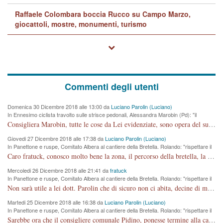
Raffaele Colombara boccia Rucco su Campo Marzo,
giocattoli, mostre, monumenti, turismo
Commenti degli utenti
Domenica 30 Dicembre 2018 alle 13:00 da
Luciano Parolin (Luciano)
In Ennesimo ciclista travolto sulle strisce pedonali, Alessandra Marobin (Pd): "il
Comune si svegli"
Consigliera Marobin, tutte le cose da Lei evidenziate, sono opera del suo ex Assessore e compagno di Partito Antonio Marco Dalla Pozza Assessore alla "progettazione" di piste ciclabili e altre porcherie. A lui manderei il conto da saldare per incidenti e danni alle persone. E' ora che "finiamola." Avete perso rassegnatevi. qui IL SINDACO RUCCO NON C'ENTRA PER NIENTE. CAPITO!!!!!!!! Amen.
Giovedi 27 Dicembre 2018 alle 17:38 da
Luciano Parolin (Luciano)
In Panettone e ruspe, Comitato Albera al cantiere della Bretella. Rolando: "rispettare il
cronoprogramma"
Caro fratuck, conosco molto bene la zona, il percorso della bretella, la situazione dei cittadini, abito in Viale Trento. A partire dal 2003 ho partecipato al Comitato di Maddalene pro bretella, e a riunioni propositive per apportare modifiche al progetto. Numerose mie foto del territorio sono arrivate a Roma, altri miei interventi (non graditi dalla Sx) sono stati pubblicati dal GdV, assieme ad altri come Ciro Asproso, ora favorevole alla bretella. Ho partecipato alla raccolta firme per la chiusura della strada x 5 giorni eseguita dal Sindaco Hullwech per sforamento 180 Micro/g. Pertanto come impegno per la tematica sono apposto con la coscienza. Ora il Progetto è partito, fine! Voglio dire che la nuova Giunta "comunale" non c'entra più. L'opera sarà "malauguratamente" eseguita, ma non con il mio placet. Il Consigliere Comunale dovrebbe capire che la campagna elettorale è finita, con buona pace di tutti. Quello che invece dovrebbe interessare è la proprietà della strada, dall'uscita autostradale Ovest, sino alla Rotatoria dell'Albara, vi sono tre possessori: Autostrade SpA; La Provincia, il Comune. Come la mettiamo per il futuro ? I costi, da 50 sono saliti a 100 milioni di € come dire 20 milioni a KM (!) da non credere. Comunque si farà. Ma nessuno canti Vittoria, anzi meglio non farne un ulteriore fatto "partitico" per questioni elettorali o di seggio. Se mi manda la sua mail, sono disponibile ad inviare i documenti e le foto sopra descritte. Con ossequi, Luciano Parolin
Mercoledi 26 Dicembre 2018 alle 21:41 da
fratuck
In Panettone e ruspe, Comitato Albera al cantiere della Bretella. Rolando: "rispettare il
cronoprogramma"
Non sarà utile a lei dott. Parolin che di sicuro non ci abita, decine di migliaia di TIR, automobili e padroncini che passano quotidianamente per una strada appena rotabile, non è più possibile stendere i panni, attraversare la strada senza rischiare la morte, le case stanno crepando, i tempi sono cambiati e la bretella non passerà assolutamente per maddalene (ma cosa sta a dire?!), dia invece responsabilità a chi ha costruito tagliando la strada che doveva invece terminare a isola vicentina e non al moracchino lasciando Motta di Costabissara ancora in panne di traffico. I tempi sono cambiati dottore e se l'anagrafe della vita stagna nell'essere umano impressioni conservatrici, la società non le considera perchè va avanti, si industrializza e ha bisogno di infrastrutture e di sviluppo. Ultima considerazione, se è geloso di Rolando perchè vede in lui solo campagne politiche mentre si difendono i SOLI diritti dei cittadini, la preghiamo faccia considerazioni più appropriate. Saluti e complimenti per i suoi scritti.
Martedi 25 Dicembre 2018 alle 16:38 da
Luciano Parolin (Luciano)
In Panettone e ruspe, Comitato Albera al cantiere della Bretella. Rolando: "rispettare il
cronoprogramma"
Sarebbe ora che il consigliere comunale Pidino, ponesse termine alla campagna elettorale nel territorio del suo seggio Villaggio del Sole. La tiraca è iniziata, distruggerà 6 km di prateria ovest della città, ricca di fonti e sorgenti d'acqua. I cittadini di Maddalene non avranno più Pace la notte. Molta colpa per la costruzione di questa Strada è proprio del signor Rolando,dei suoi gazebo mobili e che vuol far passare questa opera VANDALICA come progetto "utile" a chi ? Non è cosa seria sig. Rolando!