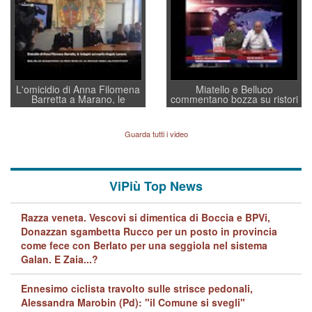
regia al Mef
L'omicidio di Anna Filomena
Miatello e Belluco
Barretta a Marano, le
commentano bozza su ristori
indagini dei carabinieri di
BPVi e Veneto Banca
Vicenza sul marito Angelo
Lavarra: più avvincenti di
Guarda tutti i video
quelle di... Barbara D'Urso
ViPiù Top News
Razza veneta. Vescovi si dimentica di Boccia e BPVi,
Donazzan sgambetta Rucco per un posto in provincia
come fece con Berlato per una seggiola nel sistema
Galan. E Zaia...?
Ennesimo ciclista travolto sulle strisce pedonali,
Alessandra Marobin (Pd): "il Comune si svegli"