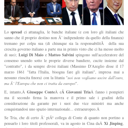
spread
Lo
ci attanaglia, le banche italiane (e con loro gli italiani che
sanno che il proprio destino non Ã¨ indipendente da quello della finanza)
tremano per colpa sua (di chiunque sia la responsabilitÃ della sua
crescita governo italiano a parte ma in primis visto che ci ha messo molto
Luigi Di Maio
Matteo Salvini
di suo);
e
spingono sull'acceleratore del
consenso unendo sotto le proprie diverse bandiere, cucite insieme dal
"contratto", i da sempre divisi italiani (Massimo D'Azeglio disse il 17
marzo 1861 "fatta l'Italia, bisogna fare gli italiani", impresa mai a
nessuno riuscita finora) con la litania "
noi non vogliamo uscire dall'euro,
ma Ã¨ l'Europa che non ci tratta da europei
".
Giuseppe Conte
Â Giovanni Tria
E, intanto,Â
Â e
Â fanno i pompieri
ma il secondo firma la manovra e il primo sale i gradini della
considerazione da garante per i suoi due vice ministri ma anche
conquistandosi uno spazio internazionale... extraeuropeo.Â
Se Tria, che di certo Ã¨ piÃ¹ collega di Conte di quanto non portino a
Xi Jinping
pensarlo i loro titoli professorali, va in agosto in Cina daÂ
,