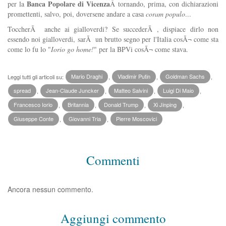
Banca Popolare di Vicenza
per la
Â tornando, prima, con dichiarazioni
promettenti, salvo, poi, doversene andare a casa
coram populo
...
ToccherÃ anche ai gialloverdi? Se succederÃ , dispiace dirlo non
essendo noi gialloverdi, sarÃ un brutto segno per l'Italia cosÃ¬ come sta
come lo fu lo "
Iorio go home!
" per la BPVi cosÃ¬ come stava.
Leggi tutti gli articoli su:
Mario Draghi
,
Vladimir Putin
,
Goldman Sachs
,
spread
,
Jean-Claude Juncker
,
Matteo Salvini
,
Luigi Di Maio
,
Francesco Iorio
,
Britannia
,
Donald Trump
,
Xi Jinping
,
Giuseppe Conte
,
Giovanni Tria
,
Pierre Moscovici
Commenti
Ancora nessun commento.
Aggiungi commento