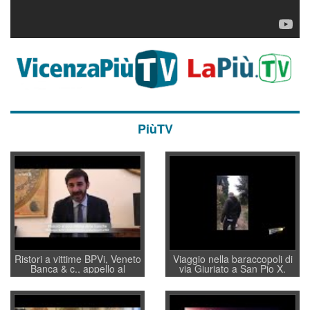
PiùTV
Ristori a vittime BPVi, Veneto
Viaggio nella baraccopoli di
Banca & c., appello al
via Giuriato a San Pio X.
sottosegretario Alessio
Vicenza ai Vicentini: “faremo
Villarosa: per mettere ordine
un regalo di Natale ai
convochi con Di Maio CNCU
residenti”
a supporto della cabina di