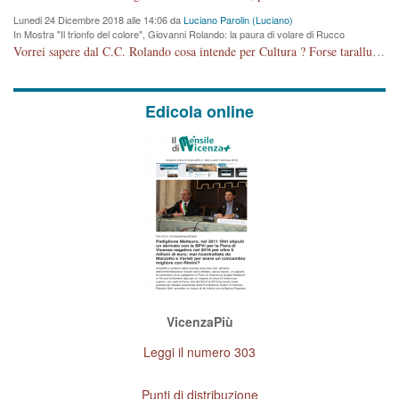
Lunedi 24 Dicembre 2018 alle 14:06 da
Luciano Parolin (Luciano)
In Mostra "Il trionfo del colore", Giovanni Rolando: la paura di volare di Rucco
Vorrei sapere dal C.C. Rolando cosa intende per Cultura ? Forse tarallucci, vino e sagre, o spaghetti tricolori del PD ? Il continuo (s)parlare della mostra a Palazzo Chiericati caro consigliere DANNEGGIA FORTEMENTE l'immagine della città TUTTA e fa deviare i consensi che in RUSSIA (badi bene ex U.R.S.S.) sono ECCELLENTI. A livello artistico l'evento è di alta Valenza culturale, COMPITO di Tutta la Cittadinanza fare il possibile per propagandare l'iniziativa senza farne UN CASO PARTITICO come fa Lei da sempre. Meno Gazebo + Partecipazione! E così sia. Amen.
Edicola online
VicenzaPiù
Leggi il numero 303
Punti di distribuzione