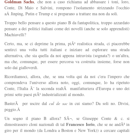
Goldman Sachs
, che non a caso richiama ad abbassare i toni, loro,
Conte, Di Maio e Salvini, rompono l'isolamento strizzando l'occhio
aÂ Jinping, Putin e Trump e si preparano a trattare ma non da soli.
Troppo bello pensare a questo piano B da fantapolitica, troppo azzardato
pensare a dei politici italiani come dei novelli (anche se solo apprendisti)
Machiavelli?
Certo, ma, se ci deprime la prima, piÃ¹ realistica strada, ci piacerebbe
sentirci una volta tutti italiani e iniziare ad esplorare una strada
alternativa, che sia quella da noi appena intravista (sognata?) o un'altra,
ma che, comunque, per essere percorsa va costruita insieme, forse non
solo dai gialloverdi.
Ricordiamoci, allora, che, se una volta qui da noi c'era l'impero che
comprendeva l'universo allora noto, oggi, comunque, lo ha ripetuto
Conte, l'Italia Ã¨ la seconda realtÃ manifatturiera d'Europa e uno dei
primi sette paesi piÃ¹ industrializzati al mondo.
BasterÃ per uscire dal
cul de sac
in cui siamo? Da soli no. Divisi,
peggio.Â
Un sogno il piano B allora? SÃ¬, se Giuseppe Conte & c. si
Francesco Iorio
dimostrassero cloni nazionali di tal
, che se ne andÃ² in
giro per il mondo (da Londra a Boston e New York)) a cercare capitali