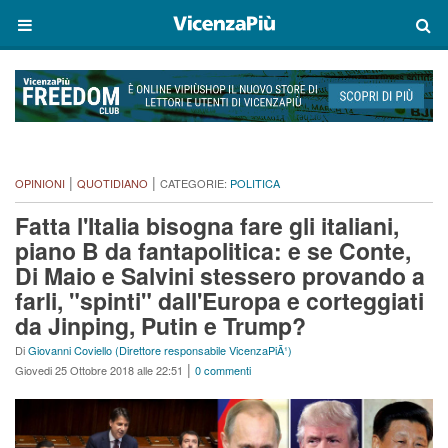
|
|
OPINIONI
QUOTIDIANO
CATEGORIE:
POLITICA
Fatta l'Italia bisogna fare gli italiani,
piano B da fantapolitica: e se Conte,
Di Maio e Salvini stessero provando a
farli, "spinti" dall'Europa e corteggiati
da Jinping, Putin e Trump?
Di
Giovanni Coviello (Direttore responsabile VicenzaPiÃ¹)
|
Giovedi 25 Ottobre 2018 alle 22:51
0 commenti