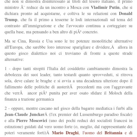
che non si dimostra disinteressato ai titoli del tesoro italiano, il primo
Vladimir Putin
ministro Ã¨ reduce da un incontro a Mosca con
, che si
Donald
dichiara pronto ad acquistarne, e coltiva le su relazioni con
Trump
, che fu il primo a tesserne le lodi internazionali sul tema del
contrasto all'immigrazione e che l'avvocato continua a corteggiare su
quella base, ma pensando a ben altro di piÃ¹ concreto.
Ma se Cina, Russia e Usa sono le tre potenze monolitiche alternative
all'Europa, che sarebbe loro interesse sparigliare e dividere,Â allora in
questo gioco dialettico noi ci troviamo di fronte a queste strade
alternative:
1 - dopo tanti strepiti l'Italia del cosiddetto cambiamento dimostra la
debolezza dei suoi leader, tanto testardi quanto sprovveduti, si ritrova
sola, deve calare le braghe e si avvia a una decadenza ulteriore dopo il
fallimento delle politiche di austeritÃ precedenti ma con l'aggravante
che verrÃ ancor piÃ¹ punita per aver osato sfidare il Moloch della
finanza a trazione germanica
2 - oppure, mentre cascano nel gioco della bagarre mediatica i furbi alla
Jean-Claude Juncker
Â (l'ex premier del Lussemburgo paradiso fiscale)
Pierre Moscovici
e alla
(uno dei pochi reduci dei socialisti francesi in
estinzione) guidati dal vero uomo forte (o, meglio, dal rappresentante dei
Mario Draghi
Britannia
poteri veramente forti)Â
, l'uomo del
e di