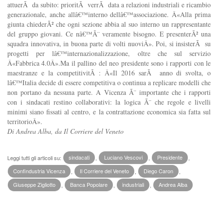
attuerÃ da subito: prioritÃ verrÃ data a relazioni industriali e ricambio
generazionale, anche allâ€™interno dellâ€™associazione. Â«Alla prima
giunta chiederÃ² che ogni sezione abbia al suo interno un rappresentante
del gruppo giovani. Ce nâ€™Ã¨ veramente bisogno. E presenterÃ² una
squadra innovativa, in buona parte di volti nuoviÂ». Poi, si insisterÃ su
progetti per lâ€™internazionalizzazione, oltre che sul servizio
Â«Fabbrica 4.0Â».Ma il pallino del neo presidente sono i rapporti con le
maestranze e la competitivitÃ : Â«Il 2016 sarÃ anno di svolta, o
lâ€™Italia decide di essere competitiva o continua a replicare modelli che
non portano da nessuna parte. A Vicenza Ã¨ importante che i rapporti
con i sindacati restino collaborativi: la logica Ã¨ che regole e livelli
minimi siano fissati al centro, e la contrattazione economica sia fatta sul
territorioÂ».
Di Andrea Alba, da Il Corriere del Veneto
Leggi tutti gli articoli su:
sindacati
,
Luciano Vescovi
,
Presidente
,
Confindustria Vicenza
,
Il Corriere del Veneto
,
Diego Caron
,
Giuseppe Zigliotto
,
Banca Popolare
,
industriali
,
Andrea Alba