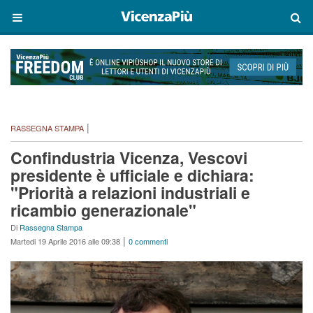
|
RASSEGNA STAMPA
Confindustria Vicenza, Vescovi
presidente è ufficiale e dichiara:
"Priorità a relazioni industriali e
ricambio generazionale"
Di
Rassegna Stampa
|
Martedi 19 Aprile 2016 alle 09:38
0 commenti