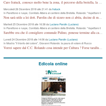
cronoprogramma"
Caro fratuck, conosco molto bene la zona, il percorso della bretella, la situazione dei cittadini, abito in Viale Trento. A partire dal 2003 ho partecipato al Comitato di Maddalene pro bretella, e a riunioni propositive per apportare modifiche al progetto. Numerose mie foto del territorio sono arrivate a Roma, altri miei interventi (non graditi dalla Sx) sono stati pubblicati dal GdV, assieme ad altri come Ciro Asproso, ora favorevole alla bretella. Ho partecipato alla raccolta firme per la chiusura della strada x 5 giorni eseguita dal Sindaco Hullwech per sforamento 180 Micro/g. Pertanto come impegno per la tematica sono apposto con la coscienza. Ora il Progetto è partito, fine! Voglio dire che la nuova Giunta "comunale" non c'entra più. L'opera sarà "malauguratamente" eseguita, ma non con il mio placet. Il Consigliere Comunale dovrebbe capire che la campagna elettorale è finita, con buona pace di tutti. Quello che invece dovrebbe interessare è la proprietà della strada, dall'uscita autostradale Ovest, sino alla Rotatoria dell'Albara, vi sono tre possessori: Autostrade SpA; La Provincia, il Comune. Come la mettiamo per il futuro ? I costi, da 50 sono saliti a 100 milioni di € come dire 20 milioni a KM (!) da non credere. Comunque si farà. Ma nessuno canti Vittoria, anzi meglio non farne un ulteriore fatto "partitico" per questioni elettorali o di seggio. Se mi manda la sua mail, sono disponibile ad inviare i documenti e le foto sopra descritte. Con ossequi, Luciano Parolin
Mercoledi 26 Dicembre 2018 alle 21:41 da
fratuck
In Panettone e ruspe, Comitato Albera al cantiere della Bretella. Rolando: "rispettare il
cronoprogramma"
Non sarà utile a lei dott. Parolin che di sicuro non ci abita, decine di migliaia di TIR, automobili e padroncini che passano quotidianamente per una strada appena rotabile, non è più possibile stendere i panni, attraversare la strada senza rischiare la morte, le case stanno crepando, i tempi sono cambiati e la bretella non passerà assolutamente per maddalene (ma cosa sta a dire?!), dia invece responsabilità a chi ha costruito tagliando la strada che doveva invece terminare a isola vicentina e non al moracchino lasciando Motta di Costabissara ancora in panne di traffico. I tempi sono cambiati dottore e se l'anagrafe della vita stagna nell'essere umano impressioni conservatrici, la società non le considera perchè va avanti, si industrializza e ha bisogno di infrastrutture e di sviluppo. Ultima considerazione, se è geloso di Rolando perchè vede in lui solo campagne politiche mentre si difendono i SOLI diritti dei cittadini, la preghiamo faccia considerazioni più appropriate. Saluti e complimenti per i suoi scritti.
Martedi 25 Dicembre 2018 alle 16:38 da
Luciano Parolin (Luciano)
In Panettone e ruspe, Comitato Albera al cantiere della Bretella. Rolando: "rispettare il
cronoprogramma"
Sarebbe ora che il consigliere comunale Pidino, ponesse termine alla campagna elettorale nel territorio del suo seggio Villaggio del Sole. La tiraca è iniziata, distruggerà 6 km di prateria ovest della città, ricca di fonti e sorgenti d'acqua. I cittadini di Maddalene non avranno più Pace la notte. Molta colpa per la costruzione di questa Strada è proprio del signor Rolando,dei suoi gazebo mobili e che vuol far passare questa opera VANDALICA come progetto "utile" a chi ? Non è cosa seria sig. Rolando!
Lunedi 24 Dicembre 2018 alle 14:06 da
Luciano Parolin (Luciano)
In Mostra "Il trionfo del colore", Giovanni Rolando: la paura di volare di Rucco
Vorrei sapere dal C.C. Rolando cosa intende per Cultura ? Forse tarallucci, vino e sagre, o spaghetti tricolori del PD ? Il continuo (s)parlare della mostra a Palazzo Chiericati caro consigliere DANNEGGIA FORTEMENTE l'immagine della città TUTTA e fa deviare i consensi che in RUSSIA (badi bene ex U.R.S.S.) sono ECCELLENTI. A livello artistico l'evento è di alta Valenza culturale, COMPITO di Tutta la Cittadinanza fare il possibile per propagandare l'iniziativa senza farne UN CASO PARTITICO come fa Lei da sempre. Meno Gazebo + Partecipazione! E così sia. Amen.
Edicola online