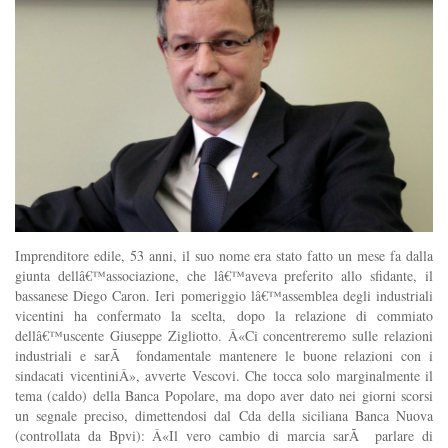
Imprenditore edile, 53 anni, il suo nome era stato fatto un mese fa dalla
giunta dellâ€™associazione, che lâ€™aveva preferito allo sfidante, il
bassanese Diego Caron. Ieri pomeriggio lâ€™assemblea degli industriali
vicentini ha confermato la scelta, dopo la relazione di commiato
dellâ€™uscente Giuseppe Zigliotto. Â«Ci concentreremo sulle relazioni
industriali e sarÃ fondamentale mantenere le buone relazioni con i
sindacati vicentiniÂ», avverte Vescovi. Che tocca solo marginalmente il
tema (caldo) della Banca Popolare, ma dopo aver dato nei giorni scorsi
un segnale preciso, dimettendosi dal Cda della siciliana Banca Nuova
(controllata da Bpvi): Â«Il vero cambio di marcia sarÃ parlare di