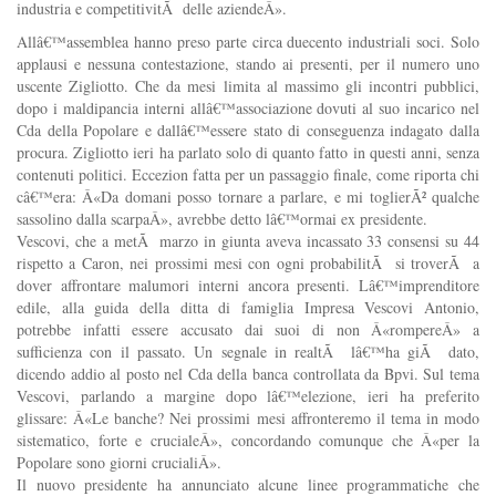
industria e competitivitÃ delle aziendeÂ».
Allâ€™assemblea hanno preso parte circa duecento industriali soci. Solo
applausi e nessuna contestazione, stando ai presenti, per il numero uno
uscente Zigliotto. Che da mesi limita al massimo gli incontri pubblici,
dopo i maldipancia interni allâ€™associazione dovuti al suo incarico nel
Cda della Popolare e dallâ€™essere stato di conseguenza indagato dalla
procura. Zigliotto ieri ha parlato solo di quanto fatto in questi anni, senza
contenuti politici. Eccezion fatta per un passaggio finale, come riporta chi
câ€™era: Â«Da domani posso tornare a parlare, e mi toglierÃ² qualche
sassolino dalla scarpaÂ», avrebbe detto lâ€™ormai ex presidente.
Vescovi, che a metÃ marzo in giunta aveva incassato 33 consensi su 44
rispetto a Caron, nei prossimi mesi con ogni probabilitÃ si troverÃ a
dover affrontare malumori interni ancora presenti. Lâ€™imprenditore
edile, alla guida della ditta di famiglia Impresa Vescovi Antonio,
potrebbe infatti essere accusato dai suoi di non Â«rompereÂ» a
sufficienza con il passato. Un segnale in realtÃ lâ€™ha giÃ dato,
dicendo addio al posto nel Cda della banca controllata da Bpvi. Sul tema
Vescovi, parlando a margine dopo lâ€™elezione, ieri ha preferito
glissare: Â«Le banche? Nei prossimi mesi affronteremo il tema in modo
sistematico, forte e crucialeÂ», concordando comunque che Â«per la
Popolare sono giorni crucialiÂ».
Il nuovo presidente ha annunciato alcune linee programmatiche che