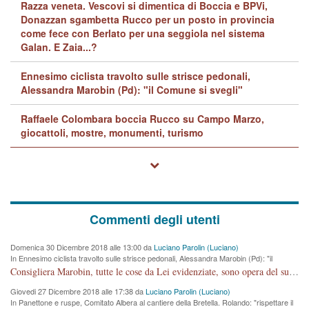
Razza veneta. Vescovi si dimentica di Boccia e BPVi,
Donazzan sgambetta Rucco per un posto in provincia
come fece con Berlato per una seggiola nel sistema
Galan. E Zaia...?
Ennesimo ciclista travolto sulle strisce pedonali,
Alessandra Marobin (Pd): "il Comune si svegli"
Raffaele Colombara boccia Rucco su Campo Marzo,
giocattoli, mostre, monumenti, turismo
Commenti degli utenti
Domenica 30 Dicembre 2018 alle 13:00 da
Luciano Parolin (Luciano)
In Ennesimo ciclista travolto sulle strisce pedonali, Alessandra Marobin (Pd): "il
Comune si svegli"
Consigliera Marobin, tutte le cose da Lei evidenziate, sono opera del suo ex Assessore e compagno di Partito Antonio Marco Dalla Pozza Assessore alla "progettazione" di piste ciclabili e altre porcherie. A lui manderei il conto da saldare per incidenti e danni alle persone. E' ora che "finiamola." Avete perso rassegnatevi. qui IL SINDACO RUCCO NON C'ENTRA PER NIENTE. CAPITO!!!!!!!! Amen.
Giovedi 27 Dicembre 2018 alle 17:38 da
Luciano Parolin (Luciano)
In Panettone e ruspe, Comitato Albera al cantiere della Bretella. Rolando: "rispettare il