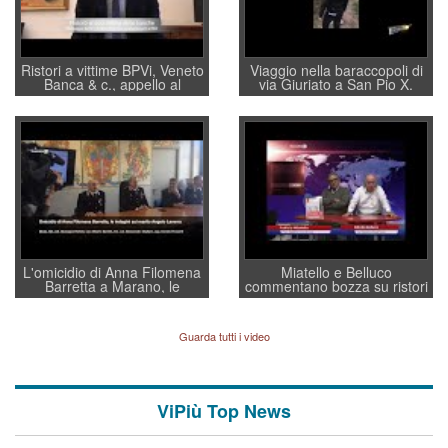
Ristori a vittime BPVi, Veneto
Viaggio nella baraccopoli di
Banca & c., appello al
via Giuriato a San Pio X.
sottosegretario Alessio
Vicenza ai Vicentini: “faremo
Villarosa: per mettere ordine
un regalo di Natale ai
convochi con Di Maio CNCU
residenti”
a supporto della cabina di
regia al Mef
L'omicidio di Anna Filomena
Miatello e Belluco
Barretta a Marano, le
commentano bozza su ristori
indagini dei carabinieri di
BPVi e Veneto Banca
Vicenza sul marito Angelo
Lavarra: più avvincenti di
Guarda tutti i video
quelle di... Barbara D'Urso
ViPiù Top News