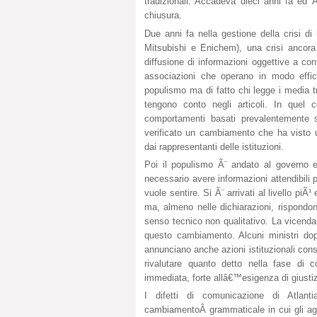
tradizionali. Accadeva dieci anni fa ed 
chiusura.
Due anni fa nella gestione della crisi di
Mitsubishi e Enichem), una crisi ancora
diffusione di informazioni oggettive a con
associazioni che operano in modo effica
populismo ma di fatto chi legge i media tr
tengono conto negli articoli. In quel 
comportamenti basati prevalentemente s
verificato un cambiamento che ha visto u
dai rappresentanti delle istituzioni.
Poi il populismo Ã¨ andato al governo e 
necessario avere informazioni attendibili 
vuole sentire. Si Ã¨ arrivati al livello piÃ¹
ma, almeno nelle dichiarazioni, rispondo
senso tecnico non qualitativo. La vicend
questo cambiamento. Alcuni ministri dop
annunciano anche azioni istituzionali cons
rivalutare quanto detto nella fase di
immediata, forte allâ€™esigenza di giusti
I difetti di comunicazione di Atlant
cambiamentoÂ grammaticale in cui gli agge