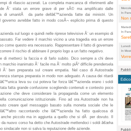
mpi di rilascio azzerati. La completa mancanza di riferimenti alle
perco
"prog
rade Ã¨ stata un errore grave di per sÃ© ma amplificato dalle
Mercol
cittad
porch
In Pane
anza di umanitÃ da parte dellâ€™azienda fatte dai ministri. Un
Bretell
Non s
2003 
per i
al governo avrebbe fatto in modo cosÃ¬ esplicito prima di questo
sicur
Madda
che "
Marted
autom
propo
qui 
In Pane
(Lucian
ienda sul luogo e quindi nelle riprese televisive Ã¨ un esempio di
Bretell
Sareb
quot
proge
PER 
passato. Far vedere il marchio vicino a una tragedia era un errore
Pidin
rotab
sono 
so come questo era necessario. Rappresentare il fatto di governare
Lunedi
elett
panni
(non 
orrere il rischio di abbinare il proprio logo a un fatto negativo.
In Most
(Lucian
di vola
Vorre
Villa
la mo
dal G
 di metterci la faccia e di farlo subito. Dico sempre a chi deve
inten
distr
sono 
Aspro
n marchio inanimato Ã¨ facile ma Ã¨ molto piÃ¹ difficile prendersela
e sag
città,
asso
parte
 Ã¨ ben preparata sul creare empatia. Nel caso di Autostrade
conti
citta
a dir
ferenza stampa preparata in modo non adeguato. A causa dei ritardi
chius
Edico
lâ€™unica leva su cui poteva far forza lâ€™azienda erano i soldi
Chier
Pace 
costr
Sind
ata fatta grande confusione scegliendo contenuti e contesto poco
FORT
costr
invec
Micro
nicazione che deve considerare la propaganda come un elemento
TUTTA
signo
morac
temat
lla comunicazione istituzionale. Fino ad ora Autostrade non ha
RUSS
vuol
ancor
Ora i
puto creare quel messaggio basato sulla moneta sociale che le
ECCEL
come 
cambi
la nu
lâ€™altro raccontando che lâ€™azienda ha fatto qualcosa di
alta 
seria
stagn
L'ope
, anche piccolo ma in aggiunta a quello che si dÃ per dovuto. Il
Citta
conse
ma no
ace da nuovo corso ha detto che Autostrade mettendoci i soldi â€œha
propa
perch
Comu
mo sindacale non si salva la reputazione delle aziende.