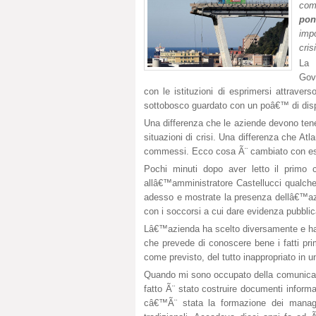
com
pon
imp
crisi
La 
Gov
con le istituzioni di esprimersi attrave
sottobosco guardato con un poâ€™ di disprez
Una differenza che le aziende devono tene
situazioni di crisi. Una differenza che At
commessi. Ecco cosa Ã¨ cambiato con es
Pochi minuti dopo aver letto il primo
allâ€™amministratore Castellucci qualche
adesso e mostrate la presenza dellâ€™azi
con i soccorsi a cui dare evidenza pubbli
Lâ€™azienda ha scelto diversamente e ha 
che prevede di conoscere bene i fatti pri
come previsto, del tutto inappropriato i
Quando mi sono occupato della comunicaz
fatto Ã¨ stato costruire documenti informa
câ€™Ã¨ stata la formazione dei manage