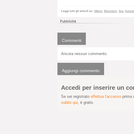
Leggi tutti gli articoli su:
Miteni
,
Benetton
,
Ilva
,
Autostr
Commenti
Ancora nessun commento.
Aggiungi commento
Accedi per inserire un 
Se sei registrato
effettua l'accesso
prima d
subito qui
, è gratis.