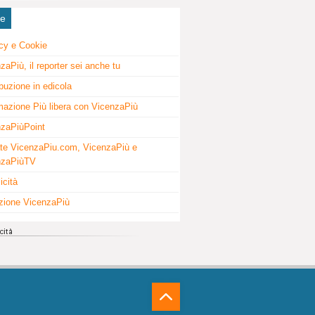
ne
cy e Cookie
zaPiù, il reporter sei anche tu
ibuzione in edicola
mazione Più libera con VicenzaPiù
zaPiùPoint
te VicenzaPiu.com, VicenzaPiù e
nzaPiùTV
icità
zione VicenzaPiù
⁁