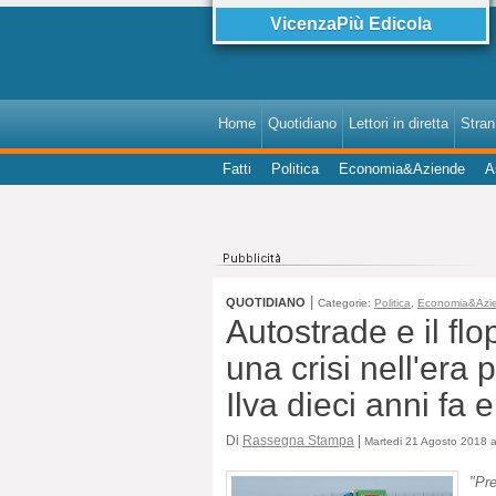
VicenzaPiù Edicola
Home
Quotidiano
Lettori in diretta
StranI
Fatti
Politica
Economia&Aziende
A
|
QUOTIDIANO
Categorie:
Politica
,
Economia&Azi
Autostrade e il fl
una crisi nell'era 
Ilva dieci anni fa 
Di
Rassegna Stampa
|
Martedi 21 Agosto 2018 a
"P