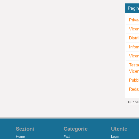
Pagi
Priva
Vicen
Distr
Infor
Vicen
Testa
Vice
Pubbl
Reda
Sezioni
Categorie
Utente
Home
Fatti
Login