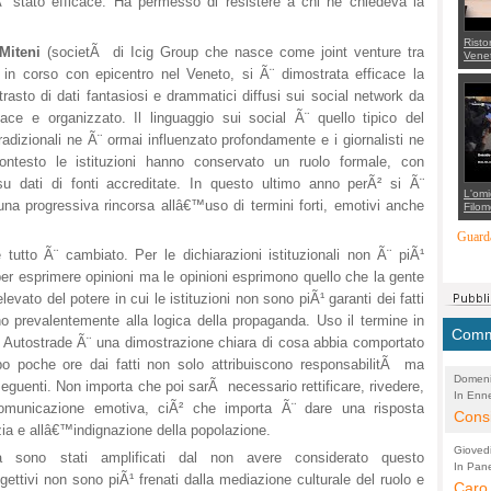
Ã¨ stato efficace. Ha permesso di resistere a chi ne chiedeva la
Risto
Miteni
(societÃ di Icig Group che nasce come joint venture tra
Venet
appel
 in corso con epicentro nel Veneto, si Ã¨ dimostrata efficace la
Aless
trasto di dati fantasiosi e drammatici diffusi sui social network da
mette
con 
ce e organizzato. Il linguaggio sui social Ã¨ quello tipico del
suppo
regia
adizionali ne Ã¨ ormai influenzato profondamente e i giornalisti ne
contesto le istituzioni hanno conservato un ruolo formale, con
u dati di fonti accreditate. In questo ultimo anno perÃ² si Ã¨
L'omi
na progressiva rincorsa allâ€™uso di termini forti, emotivi anche
Filom
Maran
carab
Guarda
marit
tutto Ã¨ cambiato. Per le dichiarazioni istituzionali non Ã¨ piÃ¹
più a
di...
per esprimere opinioni ma le opinioni esprimono quello che la gente
 elevato del potere in cui le istituzioni non sono piÃ¹ garanti dei fatti
no prevalentemente alla logica della propaganda. Uso il termine in
Comme
a Autostrade Ã¨ una dimostrazione chiara di cosa abbia comportato
o poche ore dai fatti non solo attribuiscono responsabilitÃ ma
Domeni
eguenti. Non importa che poi sarÃ necessario rettificare, rivedere,
In Enne
(Lucian
 comunicazione emotiva, ciÃ² che importa Ã¨ dare una risposta
Alessan
Consi
zia e allâ€™indignazione della popolazione.
evide
Gioved
ia sono stati amplificati dal non avere considerato questo
Asses
In Pane
(Lucian
ttivi non sono piÃ¹ frenati dalla mediazione culturale del ruolo e
Bretell
Caro 
Marco