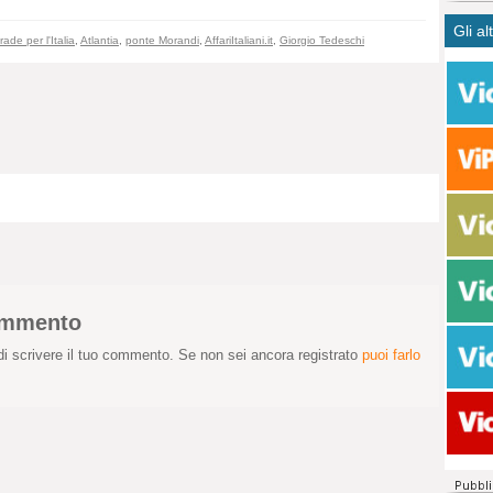
CASO
bisog
campa
Gli al
Meno 
Ultim
pace 
ade per l'Italia
,
Atlantia
,
ponte Morandi
,
AffariItaliani.it
,
Giorgio Tedeschi
Amen
Rolan
inter
polit
dall'
dei c
Rotat
consi
Autos
compl
Come 
50 so
20 mi
Comu
Vitto
fatto 
seggi
commento
dispo
sopra
i scrivere il tuo commento. Se non sei ancora registrato
puoi farlo
Paro