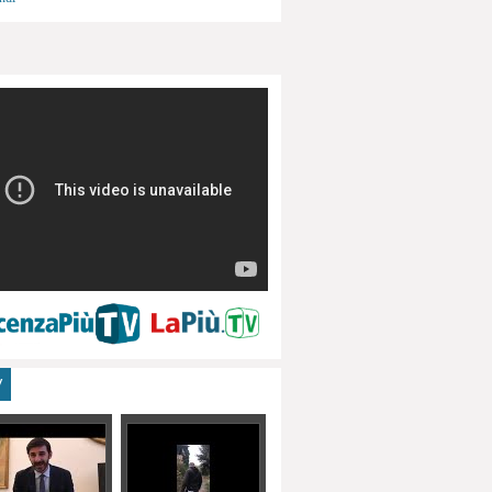
menti, turismo
V