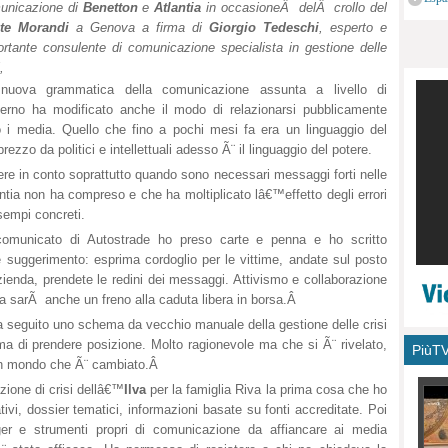
unicazione di
Benetton
e
Atlantia
in occasioneÂ delÂ crollo del
monu
te Morandi
a Genova
a firma di
Giorgio Tedeschi
, esperto e
ortante consulente di comunicazione specialista in gestione delle
,
nuova grammatica della comunicazione assunta a livello di
erno ha modificato anche il modo di relazionarsi pubblicamente
rso i media. Quello che fino a pochi mesi fa era un linguaggio del
zo da politici e intellettuali adesso Ã¨ il linguaggio del potere.
re in conto soprattutto quando sono necessari messaggi forti nelle
lantia non ha compreso e che ha moltiplicato lâ€™effetto degli errori
empi concreti.
 comunicato di Autostrade ho preso carte e penna e ho scritto
 suggerimento: esprima cordoglio per le vittime, andate sul posto
enda, prendete le redini dei messaggi. Attivismo e collaborazione
ca sarÃ anche un freno alla caduta libera in borsa.Â
seguito uno schema da vecchio manuale della gestione delle crisi
ma di prendere posizione. Molto ragionevole ma che si Ã¨ rivelato,
PiùT
n un mondo che Ã¨ cambiato.Â
ione di crisi dellâ€™
Ilva
per la famiglia Riva la prima cosa che ho
tivi, dossier tematici, informazioni basate su fonti accreditate. Poi
r e strumenti propri di comunicazione da affiancare ai media