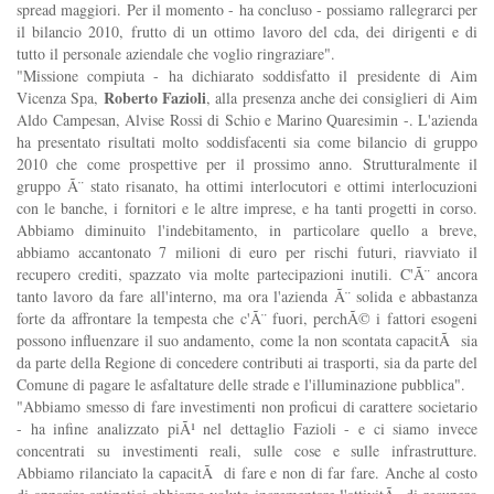
spread maggiori. Per il momento - ha concluso - possiamo rallegrarci per
il bilancio 2010, frutto di un ottimo lavoro del cda, dei dirigenti e di
tutto il personale aziendale che voglio ringraziare".
"Missione compiuta - ha dichiarato soddisfatto il presidente di Aim
Roberto Fazioli
Vicenza Spa,
, alla presenza anche dei consiglieri di Aim
Aldo Campesan, Alvise Rossi di Schio e Marino Quaresimin -. L'azienda
ha presentato risultati molto soddisfacenti sia come bilancio di gruppo
2010 che come prospettive per il prossimo anno. Strutturalmente il
gruppo Ã¨ stato risanato, ha ottimi interlocutori e ottimi interlocuzioni
con le banche, i fornitori e le altre imprese, e ha tanti progetti in corso.
Abbiamo diminuito l'indebitamento, in particolare quello a breve,
abbiamo accantonato 7 milioni di euro per rischi futuri, riavviato il
recupero crediti, spazzato via molte partecipazioni inutili. C'Ã¨ ancora
tanto lavoro da fare all'interno, ma ora l'azienda Ã¨ solida e abbastanza
forte da affrontare la tempesta che c'Ã¨ fuori, perchÃ© i fattori esogeni
possono influenzare il suo andamento, come la non scontata capacitÃ sia
da parte della Regione di concedere contributi ai trasporti, sia da parte del
Comune di pagare le asfaltature delle strade e l'illuminazione pubblica".
"Abbiamo smesso di fare investimenti non proficui di carattere societario
- ha infine analizzato piÃ¹ nel dettaglio Fazioli - e ci siamo invece
concentrati su investimenti reali, sulle cose e sulle infrastrutture.
Abbiamo rilanciato la capacitÃ di fare e non di far fare. Anche al costo