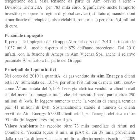
telegestione della bassa tensione da parte di Aim Servizi a Rete -
Divisione ElettricitÃ per 783 mila euro. Significativo anche l'importo
investito per opere in regime di global service (asfaltature, manutenzioni
straordinarie marciapiedi, piste ciclabili, rotatorie...) per oltre 5,4 milioni
di euro.
Personale impiegato
Il personale impiegato dal Gruppo Aim nel corso del 2010 ha toccato le
1.037 unitÃ medie rispetto alle 879 dell'anno precedente. Dal 2010
infatti, con la fusione di Amcps in Aim Vicenza Spa, anche il relativo
personale Ã¨ entrato a far parte del Gruppo.
Principali dati quantitativi
Aim Energy
Nel corso del 2010 la quantitÃ di gas venduto da
a clienti
retail Ã¨ aumentata del 13,5% per oltre 198 milioni di metri cubi, cosÃ¬
come Ã¨ aumentata del 5,15% l'energia elettrica venduta a clienti retail
sia del mercato a maggior tutela che del mercato libero, pari a circa 290
milioni di kwh. In leggero aumento anche la vendita di energia termica
pari 41 milioni di kwh. Sostanzialmente stabile il numero di clienti
serviti da Aim Energy: 67.000 clienti retail per l'energia elettrica e oltre
93 mila (in leggera crescita) per il gas.
Valore Ambiente
ha raccolto oltre 73 mila tonnellate di rifiuti nel
Comune di Vicenza (quasi 8 mila in piÃ¹) di cui 38 mila provenienti
dalla raccolta differenziata, che migliora ulteriormente rispetto al 2009