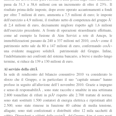
passa da 31,3 a 38,6 milioni con un incremento di oltre il 23%. Il
risultato prima delle imposte, dopo avere operato accantonamenti a fondi
per oltre 7 milioni di euro, ammonta a 7,5 milioni di euro; le imposte
dell'esercizio a 4,9 milioni, il risultato netto di competenza del gruppo Ã¨
di 2,4 milioni di euro, decisamente migliore rispetto agli 1,6 milioni
dell'esercizio precedente. A fronte di operazioni straordinarie effettuate,
come ad esempio la fusione di Aim Servizi a rete di Amcps, le
immobilizzazioni passano da 240 a 337 milioni nel 2010, cosÃ¬ come il
patrimonio netto sale da 80 a 147 milioni di euro, confermando cosÃ¬
una evidente maggiore soliditÃ patrimoniale del Gruppo. Infine,
l'indebitamento nei confronti del sistema bancario, a breve e medio-lungo
termine, si riduce da 139 a 130 milioni di euro.
Al servizio della cittÃ
In sede di rendiconto del bilancio consuntivo 2010 va considerato lo
sforzo che il Gruppo, e in particolare il suo "capitale umano" hanno
profuso in seguito all'alluvione dell'1 novembre 2010. Grazie a impegno
e senso di responsabilitÃ , sono state raccolte e smaltite in una settimana
2.800 tonnellate di rifiuti in piÃ¹ rispetto alle 2.700 trattate di norma;
sono stati sostituiti 1.500 contatori di energia elettrica e ripristinati altri
2.500; sono state rimesse in funzione 40 cabine di media tensione,
allagate; sono stati confezionati e distribuiti oltre 12 mila sacchetti di
sabbia. Dipendenti e addetti delle societÃ del Gruppo Aim si sono posti