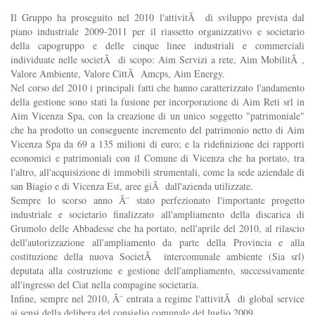
Il Gruppo ha proseguito nel 2010 l'attivitÃ di sviluppo prevista dal
piano industriale 2009-2011 per il riassetto organizzativo e societario
della capogruppo e delle cinque linee industriali e commerciali
individuate nelle societÃ di scopo: Aim Servizi a rete, Aim MobilitÃ ,
Valore Ambiente, Valore CittÃ Amcps, Aim Energy.
Nel corso del 2010 i principali fatti che hanno caratterizzato l'andamento
della gestione sono stati la fusione per incorporazione di Aim Reti srl in
Aim Vicenza Spa, con la creazione di un unico soggetto "patrimoniale"
che ha prodotto un conseguente incremento del patrimonio netto di Aim
Vicenza Spa da 69 a 135 milioni di euro; e la ridefinizione dei rapporti
economici e patrimoniali con il Comune di Vicenza che ha portato, tra
l'altro, all'acquisizione di immobili strumentali, come la sede aziendale di
san Biagio e di Vicenza Est, aree giÃ dall'azienda utilizzate.
Sempre lo scorso anno Ã¨ stato perfezionato l'importante progetto
industriale e societario finalizzato all'ampliamento della discarica di
Grumolo delle Abbadesse che ha portato, nell'aprile del 2010, al rilascio
dell'autorizzazione all'ampliamento da parte della Provincia e alla
costituzione della nuova SocietÃ intercomunale ambiente (Sia srl)
deputata alla costruzione e gestione dell'ampliamento, successivamente
all'ingresso del Ciat nella compagine societaria.
Infine, sempre nel 2010, Ã¨ entrata a regime l'attivitÃ di global service
ai sensi della delibera del consiglio comunale del luglio 2009.