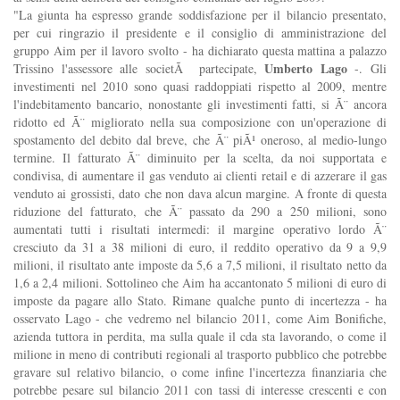
"La giunta ha espresso grande soddisfazione per il bilancio presentato,
per cui ringrazio il presidente e il consiglio di amministrazione del
gruppo Aim per il lavoro svolto - ha dichiarato questa mattina a palazzo
Umberto Lago
Trissino l'assessore alle societÃ partecipate,
-. Gli
investimenti nel 2010 sono quasi raddoppiati rispetto al 2009, mentre
l'indebitamento bancario, nonostante gli investimenti fatti, si Ã¨ ancora
ridotto ed Ã¨ migliorato nella sua composizione con un'operazione di
spostamento del debito dal breve, che Ã¨ piÃ¹ oneroso, al medio-lungo
termine. Il fatturato Ã¨ diminuito per la scelta, da noi supportata e
condivisa, di aumentare il gas venduto ai clienti retail e di azzerare il gas
venduto ai grossisti, dato che non dava alcun margine. A fronte di questa
riduzione del fatturato, che Ã¨ passato da 290 a 250 milioni, sono
aumentati tutti i risultati intermedi: il margine operativo lordo Ã¨
cresciuto da 31 a 38 milioni di euro, il reddito operativo da 9 a 9,9
milioni, il risultato ante imposte da 5,6 a 7,5 milioni, il risultato netto da
1,6 a 2,4 milioni. Sottolineo che Aim ha accantonato 5 milioni di euro di
imposte da pagare allo Stato. Rimane qualche punto di incertezza - ha
osservato Lago - che vedremo nel bilancio 2011, come Aim Bonifiche,
azienda tuttora in perdita, ma sulla quale il cda sta lavorando, o come il
milione in meno di contributi regionali al trasporto pubblico che potrebbe
gravare sul relativo bilancio, o come infine l'incertezza finanziaria che
potrebbe pesare sul bilancio 2011 con tassi di interesse crescenti e con