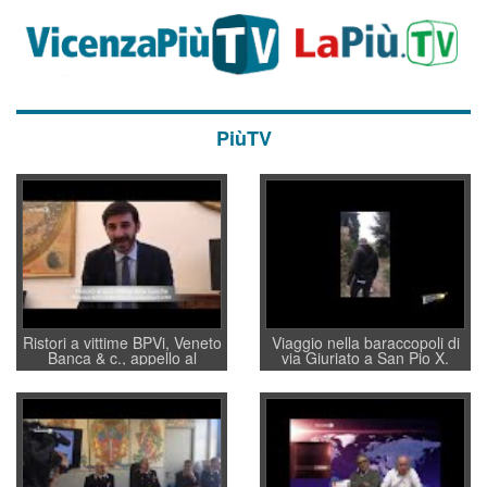
PiùTV
Ristori a vittime BPVi, Veneto
Viaggio nella baraccopoli di
Banca & c., appello al
via Giuriato a San Pio X.
sottosegretario Alessio
Vicenza ai Vicentini: “faremo
Villarosa: per mettere ordine
un regalo di Natale ai
convochi con Di Maio CNCU
residenti”
a supporto della cabina di
regia al Mef