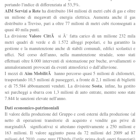
portando l'indice di differenziata al 53,5%.
AIM Servizi a Rete
ha distribuito 184 milioni di metri cubi di gas e oltre
un milione di megawatt di energia elettrica. Aumenta anche il gas
distribuito a Treviso, pari a oltre 77 milioni di metri cubi riconsegnati a
quasi 40 mila punti.
Valore CittÃ
La divisione
si Ã¨ fatta carico di un milione 232 mila
metri quadri di verde e di 1.572 alloggi popolari, e ha garantito la
gestione e la manutenzione anche di stabili comunali, edifici scolastici e
uffici. Nel corso dell'anno, nella manutenzione stradale, sono stati
effettuati oltre 8.000 interventi di sistemazione per buche, avvallamenti o
ammaloramenti provocati da eventi atmosferici o dall'alluvione.
Aim MobilitÃ
I mezzi di
hanno percorso quasi 5 milioni di chilometri,
trasportando 10,5 milioni di passeggeri, a fronte di 2,1 milioni di biglietti
Sosta
e di 75.584 abbonamenti venduti. La divisione
, infine, ha gestito
sei parcheggi a sbarra con 1,3 milioni di auto entrate, mentre sono state
7.844 le sanzioni elevate nell'anno.
Dati economico-patrimoniali
Il valore della produzione del Gruppo e costi esterni della produzione (al
netto di operazioni transitorie di acquisto e vendite gas prive di
marginalitÃ significativa) si attestano rispettivamente a 250 milioni e
163 milioni. Il valore aggiunto passa da 72 milioni del 2009 ad 87
milioni del 2010, come pure l'Ebitda (l'utile prima degli oneri finanziari)