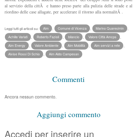
al servizio della cittÃ e hanno preso parte alla pulizia delle strade e al
riordino delle case allagate, per accelerare il ritorno alla normalitÃ .
Leggi tutti gli articoli su:
Aim
,
Comune di Vicenza
,
Marino Quaresimin
,
Achille Variati
,
Roberto Fazioli
,
bilancio
,
Valore Città Amcps
,
Aim Energy
,
Valore Ambiente
,
Aim Mobilità
,
Aim servizi a rete
,
Alvise Rossi Di Schio
,
Aim Aldo Campesan
Commenti
Ancora nessun commento.
Aggiungi commento
Accedi per inserire un