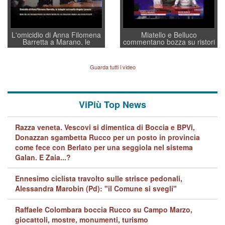
L'omicidio di Anna Filomena
Miatello e Belluco
Barretta a Marano, le
commentano bozza su ristori
indagini dei carabinieri di
BPVi e Veneto Banca
Vicenza sul marito Angelo
Lavarra: più avvincenti di
Guarda tutti i video
quelle di... Barbara D'Urso
ViPiù Top News
Razza veneta. Vescovi si dimentica di Boccia e BPVi,
Donazzan sgambetta Rucco per un posto in provincia
come fece con Berlato per una seggiola nel sistema
Galan. E Zaia...?
Ennesimo ciclista travolto sulle strisce pedonali,
Alessandra Marobin (Pd): "il Comune si svegli"
Raffaele Colombara boccia Rucco su Campo Marzo,
giocattoli, mostre, monumenti, turismo