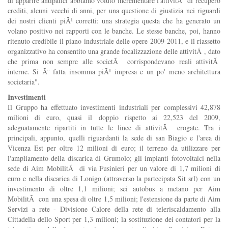
di apparire antipatici abbiamo voluto incrementare l'attivitÃ di recupero
crediti, alcuni vecchi di anni, per una questione di giustizia nei riguardi
dei nostri clienti piÃ¹ corretti: una strategia questa che ha generato un
volano positivo nei rapporti con le banche. Le stesse banche, poi, hanno
ritenuto credibile il piano industriale delle opere 2009-2011, e il riassetto
organizzativo ha consentito una grande focalizzazione delle attivitÃ , dato
che prima non sempre alle societÃ corrispondevano reali attivitÃ
interne. Si Ã¨ fatta insomma piÃ¹ impresa e un po' meno architettura
societaria".
Investimenti
Il Gruppo ha effettuato investimenti industriali per complessivi 42,878
milioni di euro, quasi il doppio rispetto ai 22,523 del 2009,
adeguatamente ripartiti in tutte le linee di attivitÃ erogate. Tra i
principali, appunto, quelli riguardanti la sede di san Biagio e l'area di
Vicenza Est per oltre 12 milioni di euro; il terreno da utilizzare per
l'ampliamento della discarica di Grumolo; gli impianti fotovoltaici nella
sede di Aim MobilitÃ di via Fusinieri per un valore di 1,7 milioni di
euro e nella discarica di Lonigo (attraverso la partecipata Sit srl) con un
investimento di oltre 1,1 milioni; sei autobus a metano per Aim
MobilitÃ con una spesa di oltre 1,5 milioni; l'estensione da parte di Aim
Servizi a rete - Divisione Calore della rete di teleriscaldamento alla
Cittadella dello Sport per 1,3 milioni; la sostituzione dei contatori per la