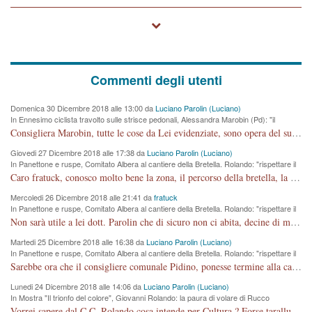
Commenti degli utenti
Domenica 30 Dicembre 2018 alle 13:00 da
Luciano Parolin (Luciano)
In Ennesimo ciclista travolto sulle strisce pedonali, Alessandra Marobin (Pd): "il
Comune si svegli"
Consigliera Marobin, tutte le cose da Lei evidenziate, sono opera del suo ex Assessore e compagno di Partito Antonio Marco Dalla Pozza Assessore alla "progettazione" di piste ciclabili e altre porcherie. A lui manderei il conto da saldare per incidenti e danni alle persone. E' ora che "finiamola." Avete perso rassegnatevi. qui IL SINDACO RUCCO NON C'ENTRA PER NIENTE. CAPITO!!!!!!!! Amen.
Giovedi 27 Dicembre 2018 alle 17:38 da
Luciano Parolin (Luciano)
In Panettone e ruspe, Comitato Albera al cantiere della Bretella. Rolando: "rispettare il
cronoprogramma"
Caro fratuck, conosco molto bene la zona, il percorso della bretella, la situazione dei cittadini, abito in Viale Trento. A partire dal 2003 ho partecipato al Comitato di Maddalene pro bretella, e a riunioni propositive per apportare modifiche al progetto. Numerose mie foto del territorio sono arrivate a Roma, altri miei interventi (non graditi dalla Sx) sono stati pubblicati dal GdV, assieme ad altri come Ciro Asproso, ora favorevole alla bretella. Ho partecipato alla raccolta firme per la chiusura della strada x 5 giorni eseguita dal Sindaco Hullwech per sforamento 180 Micro/g. Pertanto come impegno per la tematica sono apposto con la coscienza. Ora il Progetto è partito, fine! Voglio dire che la nuova Giunta "comunale" non c'entra più. L'opera sarà "malauguratamente" eseguita, ma non con il mio placet. Il Consigliere Comunale dovrebbe capire che la campagna elettorale è finita, con buona pace di tutti. Quello che invece dovrebbe interessare è la proprietà della strada, dall'uscita autostradale Ovest, sino alla Rotatoria dell'Albara, vi sono tre possessori: Autostrade SpA; La Provincia, il Comune. Come la mettiamo per il futuro ? I costi, da 50 sono saliti a 100 milioni di € come dire 20 milioni a KM (!) da non credere. Comunque si farà. Ma nessuno canti Vittoria, anzi meglio non farne un ulteriore fatto "partitico" per questioni elettorali o di seggio. Se mi manda la sua mail, sono disponibile ad inviare i documenti e le foto sopra descritte. Con ossequi, Luciano Parolin
Mercoledi 26 Dicembre 2018 alle 21:41 da
fratuck
In Panettone e ruspe, Comitato Albera al cantiere della Bretella. Rolando: "rispettare il
cronoprogramma"
Non sarà utile a lei dott. Parolin che di sicuro non ci abita, decine di migliaia di TIR, automobili e padroncini che passano quotidianamente per una strada appena rotabile, non è più possibile stendere i panni, attraversare la strada senza rischiare la morte, le case stanno crepando, i tempi sono cambiati e la bretella non passerà assolutamente per maddalene (ma cosa sta a dire?!), dia invece responsabilità a chi ha costruito tagliando la strada che doveva invece terminare a isola vicentina e non al moracchino lasciando Motta di Costabissara ancora in panne di traffico. I tempi sono cambiati dottore e se l'anagrafe della vita stagna nell'essere umano impressioni conservatrici, la società non le considera perchè va avanti, si industrializza e ha bisogno di infrastrutture e di sviluppo. Ultima considerazione, se è geloso di Rolando perchè vede in lui solo campagne politiche mentre si difendono i SOLI diritti dei cittadini, la preghiamo faccia considerazioni più appropriate. Saluti e complimenti per i suoi scritti.
Martedi 25 Dicembre 2018 alle 16:38 da
Luciano Parolin (Luciano)
In Panettone e ruspe, Comitato Albera al cantiere della Bretella. Rolando: "rispettare il
cronoprogramma"
Sarebbe ora che il consigliere comunale Pidino, ponesse termine alla campagna elettorale nel territorio del suo seggio Villaggio del Sole. La tiraca è iniziata, distruggerà 6 km di prateria ovest della città, ricca di fonti e sorgenti d'acqua. I cittadini di Maddalene non avranno più Pace la notte. Molta colpa per la costruzione di questa Strada è proprio del signor Rolando,dei suoi gazebo mobili e che vuol far passare questa opera VANDALICA come progetto "utile" a chi ? Non è cosa seria sig. Rolando!
Lunedi 24 Dicembre 2018 alle 14:06 da
Luciano Parolin (Luciano)
In Mostra "Il trionfo del colore", Giovanni Rolando: la paura di volare di Rucco
Vorrei sapere dal C.C. Rolando cosa intende per Cultura ? Forse tarallucci, vino e sagre, o spaghetti tricolori del PD ? Il continuo (s)parlare della mostra a Palazzo Chiericati caro consigliere DANNEGGIA FORTEMENTE l'immagine della città TUTTA e fa deviare i consensi che in RUSSIA (badi bene ex U.R.S.S.) sono ECCELLENTI. A livello artistico l'evento è di alta Valenza culturale, COMPITO di Tutta la Cittadinanza fare il possibile per propagandare l'iniziativa senza farne UN CASO PARTITICO come fa Lei da sempre. Meno Gazebo + Partecipazione! E così sia. Amen.