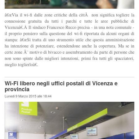
â€œVia il wi-fi dalle zone critiche della cittÃ non significa togliere la
connessione gratuita da tutti i parchi e tutte le aree pubbliche di
Vicenzaâ€.Â Il sindaco Francesco Rucco precisa - in una nota comunale -
il proprio pensiero sulla questione del wi-fi riportata da alcuni organi di
stampa: â€œSi tratta di uno strumento utile che questa amministrazione
ha intenzione di potenziare, estendendone anche la copertura. Ma se in
certe zone Ã¨ motivo di bivacco e assembramento da parte di persone che
non sono spinte dalle migliori intenzioni, primi fra tutti gli spacciatori,
meglio toglierloâ€.
Wi-Fi libero negli uffici postali di Vicenza e
provincia
Lunedi 9 Marzo 2015 alle 18:44