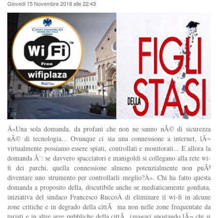
Giovedi 15 Novembre 2018 alle 22:43
Â«Una sola domanda, da profani che non ne sanno nÃ© di sicurezza
nÃ© di tecnologia... Ovunque ci sia una connessione a internet, lÃ¬
virtualmente possiamo essere spiati, controllati e monitorati... E allora la
domanda Ã¨: se davvero spacciatori e manigoldi si collegano alla rete wi-
fi dei parchi, quella connessione almeno potenzialmente non puÃ²
diventare uno strumento per controllarli meglio?Â». Chi ha fatto questa
domanda a proposito della, discutibile anche se mediaticamente gonfiata,
iniziativa del sindaco Francesco RuccoÂ di eliminare il wi-fi in alcune
zone critiche e in degrado della cittÃ ma non nelle zone frequentate da
turisti e in altre aree pubbliche della cittÃ (magari spostando lÃ¬ chi si