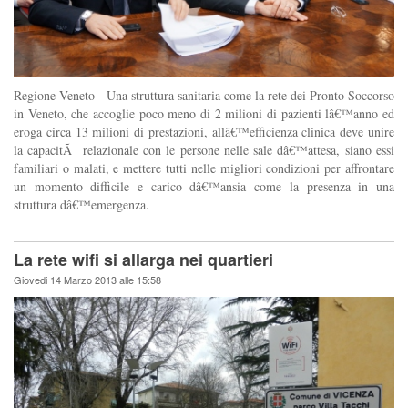
Regione Veneto - Una struttura sanitaria come la rete dei Pronto Soccorso
in Veneto, che accoglie poco meno di 2 milioni di pazienti lâ€™anno ed
eroga circa 13 milioni di prestazioni, allâ€™efficienza clinica deve unire
la capacitÃ relazionale con le persone nelle sale dâ€™attesa, siano essi
familiari o malati, e mettere tutti nelle migliori condizioni per affrontare
un momento difficile e carico dâ€™ansia come la presenza in una
struttura dâ€™emergenza.
La rete wifi si allarga nei quartieri
Giovedi 14 Marzo 2013 alle 15:58