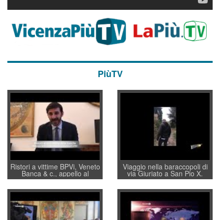
PiùTV
Ristori a vittime BPVi, Veneto
Viaggio nella baraccopoli di
Banca & c., appello al
via Giuriato a San Pio X.
sottosegretario Alessio
Vicenza ai Vicentini: “faremo
Villarosa: per mettere ordine
un regalo di Natale ai
convochi con Di Maio CNCU
residenti”
a supporto della cabina di
regia al Mef