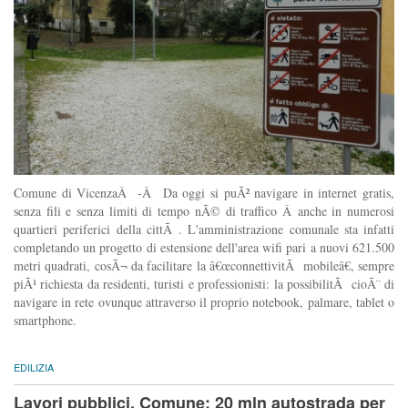
Comune di VicenzaÂ -Â Da oggi si puÃ² navigare in internet gratis,
senza fili e senza limiti di tempo nÃ© di traffico Â anche in numerosi
quartieri periferici della cittÃ . L'amministrazione comunale sta infatti
completando un progetto di estensione dell'area wifi pari a nuovi 621.500
metri quadrati, cosÃ¬ da facilitare la â€œconnettivitÃ mobileâ€, sempre
piÃ¹ richiesta da residenti, turisti e professionisti: la possibilitÃ cioÃ¨ di
navigare in rete ovunque attraverso il proprio notebook, palmare, tablet o
smartphone.
EDILIZIA
Lavori pubblici, Comune: 20 mln autostrada per