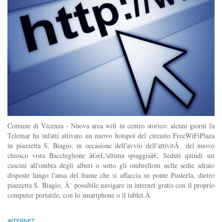
Comune di Vicenza - Nuova area wifi in centro storico: alcuni giorni fa
Telemar ha infatti attivato un nuovo hotspot del circuito FreeWiFiPlaza
in piazzetta S. Biagio, in occasione dell'avvio dell'attivitÃ del nuovo
chiosco vista Bacchiglione â€œL'ultima spiaggiaâ€. Seduti quindi sui
cuscini all'ombra degli alberi o sotto gli ombrelloni nelle sedie sdraio
disposte lungo l'ansa del fiume che si affaccia su ponte Pusterla, dietro
piazzetta S. Biagio, Ã¨ possibile navigare in internet gratis con il proprio
computer portatile, con lo smartphone o il tablet.Â
INTERNET