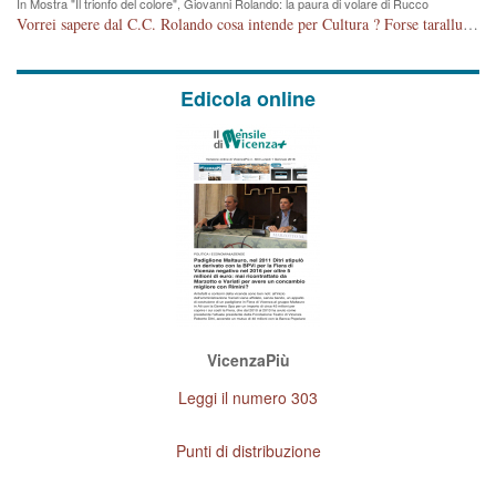
In Mostra "Il trionfo del colore", Giovanni Rolando: la paura di volare di Rucco
Vorrei sapere dal C.C. Rolando cosa intende per Cultura ? Forse tarallucci, vino e sagre, o spaghetti tricolori del PD ? Il continuo (s)parlare della mostra a Palazzo Chiericati caro consigliere DANNEGGIA FORTEMENTE l'immagine della città TUTTA e fa deviare i consensi che in RUSSIA (badi bene ex U.R.S.S.) sono ECCELLENTI. A livello artistico l'evento è di alta Valenza culturale, COMPITO di Tutta la Cittadinanza fare il possibile per propagandare l'iniziativa senza farne UN CASO PARTITICO come fa Lei da sempre. Meno Gazebo + Partecipazione! E così sia. Amen.
Edicola online
VicenzaPiù
Leggi il numero 303
Punti di distribuzione