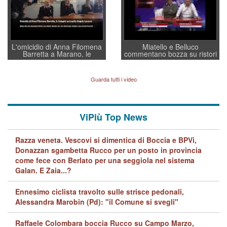
L'omicidio di Anna Filomena
Miatello e Belluco
Barretta a Marano, le
commentano bozza su ristori
indagini dei carabinieri di
BPVi e Veneto Banca
Vicenza sul marito Angelo
Lavarra: più avvincenti di
Guarda tutti i video
quelle di... Barbara D'Urso
ViPiù Top News
Razza veneta. Vescovi si dimentica di Boccia e BPVi,
Donazzan sgambetta Rucco per un posto in provincia
come fece con Berlato per una seggiola nel sistema
Galan. E Zaia...?
Ennesimo ciclista travolto sulle strisce pedonali,
Alessandra Marobin (Pd): "il Comune si svegli"
Raffaele Colombara boccia Rucco su Campo Marzo,