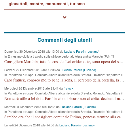
giocattoli, mostre, monumenti, turismo
Commenti degli utenti
Domenica 30 Dicembre 2018 alle 13:00 da
Luciano Parolin (Luciano)
In Ennesimo ciclista travolto sulle strisce pedonali, Alessandra Marobin (Pd): "il
Comune si svegli"
Consigliera Marobin, tutte le cose da Lei evidenziate, sono opera del suo ex Assessore e compagno di Partito Antonio Marco Dalla Pozza Assessore alla "progettazione" di piste ciclabili e altre porcherie. A lui manderei il conto da saldare per incidenti e danni alle persone. E' ora che "finiamola." Avete perso rassegnatevi. qui IL SINDACO RUCCO NON C'ENTRA PER NIENTE. CAPITO!!!!!!!! Amen.
Giovedi 27 Dicembre 2018 alle 17:38 da
Luciano Parolin (Luciano)
In Panettone e ruspe, Comitato Albera al cantiere della Bretella. Rolando: "rispettare il
cronoprogramma"
Caro fratuck, conosco molto bene la zona, il percorso della bretella, la situazione dei cittadini, abito in Viale Trento. A partire dal 2003 ho partecipato al Comitato di Maddalene pro bretella, e a riunioni propositive per apportare modifiche al progetto. Numerose mie foto del territorio sono arrivate a Roma, altri miei interventi (non graditi dalla Sx) sono stati pubblicati dal GdV, assieme ad altri come Ciro Asproso, ora favorevole alla bretella. Ho partecipato alla raccolta firme per la chiusura della strada x 5 giorni eseguita dal Sindaco Hullwech per sforamento 180 Micro/g. Pertanto come impegno per la tematica sono apposto con la coscienza. Ora il Progetto è partito, fine! Voglio dire che la nuova Giunta "comunale" non c'entra più. L'opera sarà "malauguratamente" eseguita, ma non con il mio placet. Il Consigliere Comunale dovrebbe capire che la campagna elettorale è finita, con buona pace di tutti. Quello che invece dovrebbe interessare è la proprietà della strada, dall'uscita autostradale Ovest, sino alla Rotatoria dell'Albara, vi sono tre possessori: Autostrade SpA; La Provincia, il Comune. Come la mettiamo per il futuro ? I costi, da 50 sono saliti a 100 milioni di € come dire 20 milioni a KM (!) da non credere. Comunque si farà. Ma nessuno canti Vittoria, anzi meglio non farne un ulteriore fatto "partitico" per questioni elettorali o di seggio. Se mi manda la sua mail, sono disponibile ad inviare i documenti e le foto sopra descritte. Con ossequi, Luciano Parolin
Mercoledi 26 Dicembre 2018 alle 21:41 da
fratuck
In Panettone e ruspe, Comitato Albera al cantiere della Bretella. Rolando: "rispettare il
cronoprogramma"
Non sarà utile a lei dott. Parolin che di sicuro non ci abita, decine di migliaia di TIR, automobili e padroncini che passano quotidianamente per una strada appena rotabile, non è più possibile stendere i panni, attraversare la strada senza rischiare la morte, le case stanno crepando, i tempi sono cambiati e la bretella non passerà assolutamente per maddalene (ma cosa sta a dire?!), dia invece responsabilità a chi ha costruito tagliando la strada che doveva invece terminare a isola vicentina e non al moracchino lasciando Motta di Costabissara ancora in panne di traffico. I tempi sono cambiati dottore e se l'anagrafe della vita stagna nell'essere umano impressioni conservatrici, la società non le considera perchè va avanti, si industrializza e ha bisogno di infrastrutture e di sviluppo. Ultima considerazione, se è geloso di Rolando perchè vede in lui solo campagne politiche mentre si difendono i SOLI diritti dei cittadini, la preghiamo faccia considerazioni più appropriate. Saluti e complimenti per i suoi scritti.
Martedi 25 Dicembre 2018 alle 16:38 da
Luciano Parolin (Luciano)
In Panettone e ruspe, Comitato Albera al cantiere della Bretella. Rolando: "rispettare il
cronoprogramma"
Sarebbe ora che il consigliere comunale Pidino, ponesse termine alla campagna elettorale nel territorio del suo seggio Villaggio del Sole. La tiraca è iniziata, distruggerà 6 km di prateria ovest della città, ricca di fonti e sorgenti d'acqua. I cittadini di Maddalene non avranno più Pace la notte. Molta colpa per la costruzione di questa Strada è proprio del signor Rolando,dei suoi gazebo mobili e che vuol far passare questa opera VANDALICA come progetto "utile" a chi ? Non è cosa seria sig. Rolando!
Lunedi 24 Dicembre 2018 alle 14:06 da
Luciano Parolin (Luciano)