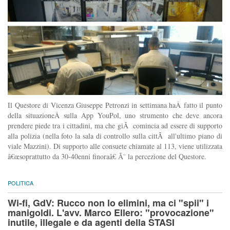
Il Questore di Vicenza Giuseppe Petronzi in settimana haÂ fatto il punto
della situazioneÂ sulla App YouPol, uno strumento che deve ancora
prendere piede tra i cittadini, ma che giÃ comincia ad essere di supporto
alla polizia (nella foto la sala di controllo sulla cittÃ all'ultimo piano di
viale Mazzini). Di supporto alle consuete chiamate al 113, viene utilizzata
â€œsoprattutto da 30-40enni finoraâ€ Ã¨ la percezione del Questore.
POLITICA
Wi-fi, GdV: Rucco non lo elimini, ma ci "spii" i
manigoldi. L'avv. Marco Ellero: "provocazione"
inutile, illegale e da agenti della STASI