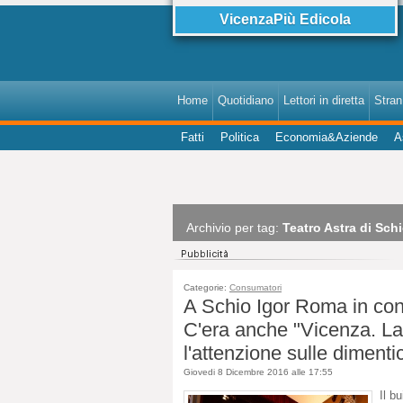
VicenzaPiù Edicola
Home
Quotidiano
Lettori in diretta
StranI
Fatti
Politica
Economia&Aziende
A
Archivio per tag:
Teatro Astra di Sch
Categorie:
Consumatori
A Schio Igor Roma in conc
C'era anche "Vicenza. La 
l'attenzione sulle diment
Giovedi 8 Dicembre 2016 alle 17:55
Il b