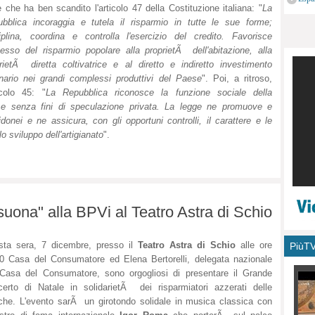
 che ha ben scandito l'articolo 47 della Costituzione italiana: "
La
monu
bblica incoraggia e tutela il risparmio in tutte le sue forme;
iplina, coordina e controlla l'esercizio del credito. Favorisce
cesso del risparmio popolare alla proprietÃ dell'abitazione, alla
rietÃ diretta coltivatrice e al diretto e indiretto investimento
nario nei grandi complessi produttivi del Paese
". Poi, a ritroso,
ticolo 45: "
La Repubblica riconosce la funzione sociale della
 e senza fini di speculazione privata. La legge ne promuove e
donei e ne assicura, con gli opportuni controlli, il carattere e le
lo sviluppo dell'artigianato
".
suona" alla BPVi al Teatro Astra di Schio
sta sera, 7 dicembre, presso il
Teatro Astra di Schio
alle ore
PiùT
0 Casa del Consumatore ed Elena Bertorelli, delegata nazionale
Casa del Consumatore, sono orgogliosi di presentare il Grande
erto di Natale in solidarietÃ dei risparmiatori azzerati delle
he. L'evento sarÃ un girotondo solidale in musica classica con