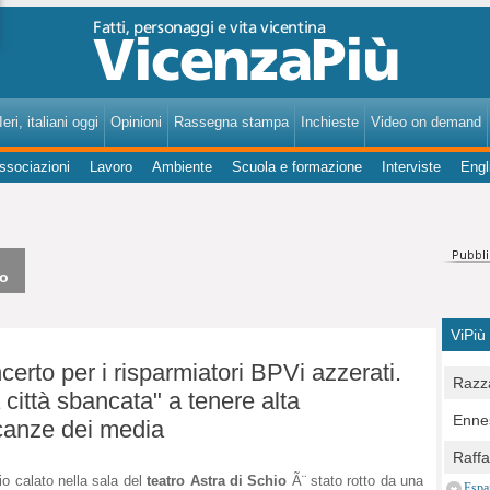
VicenzaPiù - Notizie, Inchieste, Analisi su Vicenza e provincia
eri, italiani oggi
Opinioni
Rassegna stampa
Inchieste
Video on demand
ssociazioni
Lavoro
Ambiente
Scuola e formazione
Interviste
Engl
io
ViPiù
erto per i risparmiatori BPVi azzerati.
Razza
città sbancata" a tenere alta
Bocc
Ennes
icanze dei media
per u
pedon
Berla
Raff
Comun
E Zai
uio calato nella sala del
teatro Astra di Schio
Ã¨ stato rotto da una
Campo
Espa