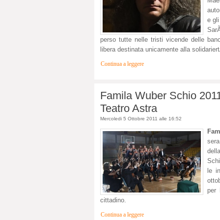
Mae
auto
e gl
SarÃ
perso tutte nelle tristi vicende delle b
libera destinata unicamente alla solidariert
Continua a leggere
Famila Wuber Schio 2011
Teatro Astra
Mercoledi 5 Ottobre 2011 alle 16:52
Fam
sera
dell
Schi
le i
otto
per 
cittadino.
Continua a leggere