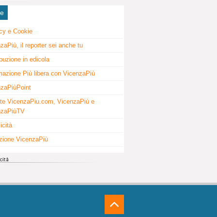
ne
cy e Cookie
zaPiù, il reporter sei anche tu
ibuzione in edicola
mazione Più libera con VicenzaPiù
zaPiùPoint
te VicenzaPiu.com, VicenzaPiù e
nzaPiùTV
icità
zione VicenzaPiù
⁁