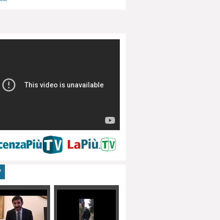
menti, turismo
V