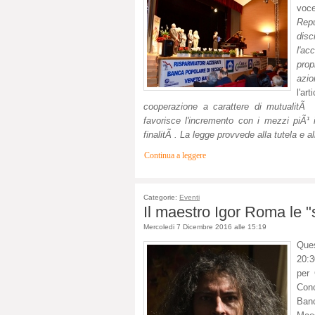
voce
Repu
disc
l'ac
prop
azio
l'ar
cooperazione a carattere di mutualitÃ
favorisce l'incremento con i mezzi piÃ¹ i
finalitÃ . La legge provvede alla tutela e al
Continua a leggere
Categorie:
Eventi
Il maestro Igor Roma le "
Mercoledi 7 Dicembre 2016 alle 15:19
Que
20:3
per 
Conc
Banc