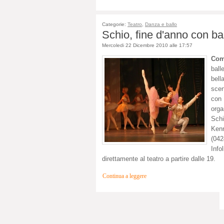
Categorie:
Teatro
,
Danza e ballo
Schio, fine d'anno con ba
Mercoledi 22 Dicembre 2010 alle 17:57
Com
ball
bell
scen
con 
orga
Schi
Ken
(04
Info
direttamente al teatro a partire dalle 19.
Continua a leggere