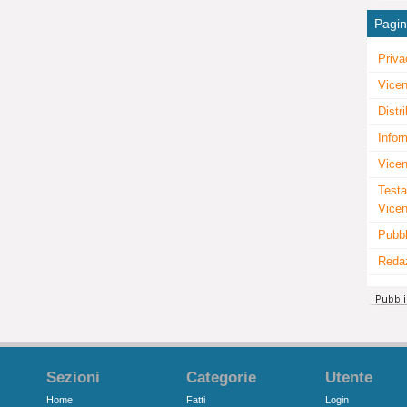
Pagi
Priva
Vicen
Distr
Infor
Vicen
Testa
Vice
Pubbl
Reda
Sezioni
Categorie
Utente
Home
Fatti
Login