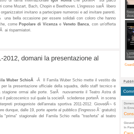
stro di fama internazionale
Igor Roma
che porterÃ sul palco
ri come Mozart, Bach, Chopin e Beethoven. L'ingresso sarÃ libero
Risto
i organizzatori invitano a partecipare numerosi e ad invitare parenti.
Venet
 una bella occasione per essere solidali con coloro che hanno
appel
Aless
anche, come
Popolare di Vicenza
e
Veneto Banca
, con un'offerta
mette
con 
Ã ai risparmiatori.
suppo
regia
L'omi
-2012, domani la presentazione al
Filom
Maran
carab
Guarda
marit
più a
di...
ila Wuber SchioÂ
-Â Il Famila Wuber Schio mette il vestito da
 per la presentazione ufficiale della squadra, dello staff tecnico e
Comme
a stagione ormai alle porte. SarÃ nuovamente il Teatro Astra di
o il palcoscenico sul quale la societÃ scledense porterÃ in scena
Domeni
nterpreti protagoniste dell'annata sportiva 2011-2012. GiovedÃ¬ 6
In Enne
(Lucian
bre dunque, dalle 19, porte aperte al pubblico (l'ingresso Ã¨ gratuito)
Alessan
Consi
la "prima" stagionale del Famila Schio nella "trasferta" al teatro
evide
Gioved
Asses
In Pane
(Lucian
Bretell
Caro 
Marco