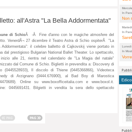
perco
"prog
Mercol
cittad
porch
In Pane
Bretell
Non s
2003 
per i
lletto: all'Astra "La Bella Addormentata"
sicur
Madda
che "
Marted
autom
propo
qui 
In Pane
(Lucian
une di Schio
Â -Â Fine d'anno con le magiche atmosfere del
Bretell
Sareb
quot
proge
PER 
etto. VenerdÃ¬ 27 dicembre il Teatro Astra di Schio ospiterÃ "La
Pidin
rotab
sono 
a Addormentata": il celebre balletto di Cajkovskij viene portato in
Lunedi
elett
panni
(non 
In Most
(Lucian
a dal prestigioso Bulgarian National Ballet Theater. Lo spettacolo,
di vola
Vorre
Villa
la mo
dal G
inizio alle 21, rientra nel calendario de "La Magia del natale"
inten
distr
sono 
Aspro
nizzato dal Comune di Schio. Biglietti in prevendita a: Discovery di
e sag
città,
asso
o (0445528933), Il discolo di Thiene (0445366866), Videoteca
parte
nedy di Arzignano (0444.676900), al Bad Boy di Marostica
conti
citta
a dir
chius
Edico
24470689). Online su www.boxofficeitalia.com e www.boxol.it.
Chier
Pace 
costr
Sind
line: 0445691431. Bilgietti in vendita la sera dello spettacolo
FORT
costr
invec
Micro
TUTTA
signo
morac
temat
RUSS
vuol
ancor
Ora i
ECCEL
come 
cambi
la nu
alta 
seria
stagn
L'ope
Citta
conse
ma no
propa
perch
Comu