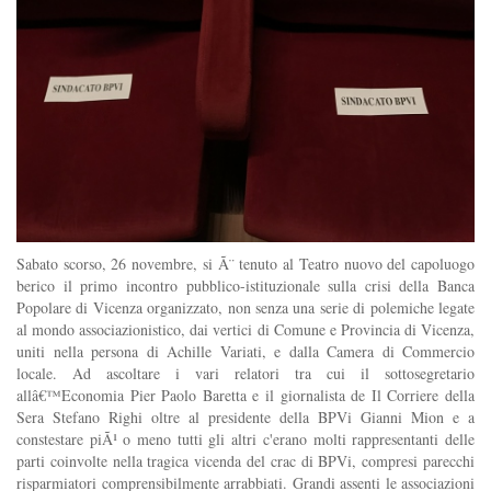
Sabato scorso, 26 novembre, si Ã¨ tenuto al Teatro nuovo del capoluogo
berico il primo incontro pubblico-istituzionale sulla crisi della Banca
Popolare di Vicenza organizzato, non senza una serie di polemiche legate
al mondo associazionistico, dai vertici di Comune e Provincia di Vicenza,
uniti nella persona di Achille Variati, e dalla Camera di Commercio
locale. Ad ascoltare i vari relatori tra cui il sottosegretario
allâ€™Economia Pier Paolo Baretta e il giornalista de Il Corriere della
Sera Stefano Righi oltre al presidente della BPVi Gianni Mion e a
constestare piÃ¹ o meno tutti gli altri c'erano molti rappresentanti delle
parti coinvolte nella tragica vicenda del crac di BPVi, compresi parecchi
risparmiatori comprensibilmente arrabbiati. Grandi assenti le associazioni