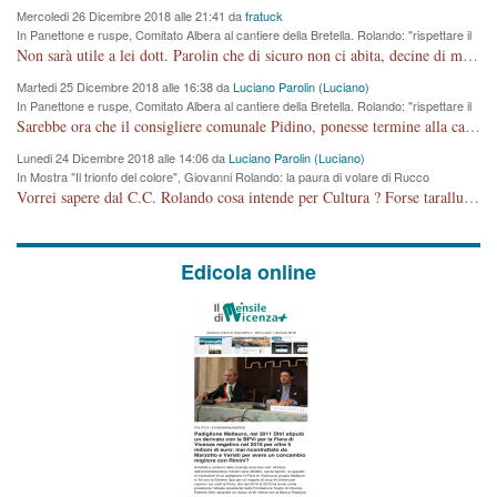
Mercoledi 26 Dicembre 2018 alle 21:41 da
fratuck
In Panettone e ruspe, Comitato Albera al cantiere della Bretella. Rolando: "rispettare il
cronoprogramma"
Non sarà utile a lei dott. Parolin che di sicuro non ci abita, decine di migliaia di TIR, automobili e padroncini che passano quotidianamente per una strada appena rotabile, non è più possibile stendere i panni, attraversare la strada senza rischiare la morte, le case stanno crepando, i tempi sono cambiati e la bretella non passerà assolutamente per maddalene (ma cosa sta a dire?!), dia invece responsabilità a chi ha costruito tagliando la strada che doveva invece terminare a isola vicentina e non al moracchino lasciando Motta di Costabissara ancora in panne di traffico. I tempi sono cambiati dottore e se l'anagrafe della vita stagna nell'essere umano impressioni conservatrici, la società non le considera perchè va avanti, si industrializza e ha bisogno di infrastrutture e di sviluppo. Ultima considerazione, se è geloso di Rolando perchè vede in lui solo campagne politiche mentre si difendono i SOLI diritti dei cittadini, la preghiamo faccia considerazioni più appropriate. Saluti e complimenti per i suoi scritti.
Martedi 25 Dicembre 2018 alle 16:38 da
Luciano Parolin (Luciano)
In Panettone e ruspe, Comitato Albera al cantiere della Bretella. Rolando: "rispettare il
cronoprogramma"
Sarebbe ora che il consigliere comunale Pidino, ponesse termine alla campagna elettorale nel territorio del suo seggio Villaggio del Sole. La tiraca è iniziata, distruggerà 6 km di prateria ovest della città, ricca di fonti e sorgenti d'acqua. I cittadini di Maddalene non avranno più Pace la notte. Molta colpa per la costruzione di questa Strada è proprio del signor Rolando,dei suoi gazebo mobili e che vuol far passare questa opera VANDALICA come progetto "utile" a chi ? Non è cosa seria sig. Rolando!
Lunedi 24 Dicembre 2018 alle 14:06 da
Luciano Parolin (Luciano)
In Mostra "Il trionfo del colore", Giovanni Rolando: la paura di volare di Rucco
Vorrei sapere dal C.C. Rolando cosa intende per Cultura ? Forse tarallucci, vino e sagre, o spaghetti tricolori del PD ? Il continuo (s)parlare della mostra a Palazzo Chiericati caro consigliere DANNEGGIA FORTEMENTE l'immagine della città TUTTA e fa deviare i consensi che in RUSSIA (badi bene ex U.R.S.S.) sono ECCELLENTI. A livello artistico l'evento è di alta Valenza culturale, COMPITO di Tutta la Cittadinanza fare il possibile per propagandare l'iniziativa senza farne UN CASO PARTITICO come fa Lei da sempre. Meno Gazebo + Partecipazione! E così sia. Amen.
Edicola online