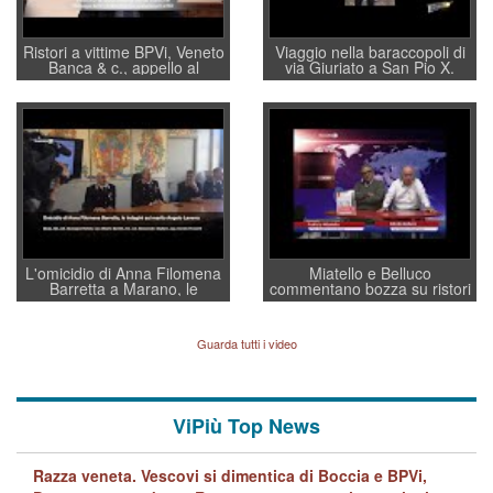
Ristori a vittime BPVi, Veneto
Viaggio nella baraccopoli di
Banca & c., appello al
via Giuriato a San Pio X.
sottosegretario Alessio
Vicenza ai Vicentini: “faremo
Villarosa: per mettere ordine
un regalo di Natale ai
convochi con Di Maio CNCU
residenti”
a supporto della cabina di
regia al Mef
L'omicidio di Anna Filomena
Miatello e Belluco
Barretta a Marano, le
commentano bozza su ristori
indagini dei carabinieri di
BPVi e Veneto Banca
Vicenza sul marito Angelo
Lavarra: più avvincenti di
Guarda tutti i video
quelle di... Barbara D'Urso
ViPiù Top News
Razza veneta. Vescovi si dimentica di Boccia e BPVi,