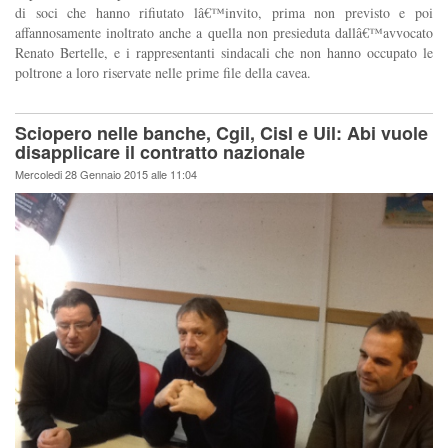
di soci che hanno rifiutato lâ€™invito, prima non previsto e poi
affannosamente inoltrato anche a quella non presieduta dallâ€™avvocato
Renato Bertelle, e i rappresentanti sindacali che non hanno occupato le
poltrone a loro riservate nelle prime file della cavea.
Sciopero nelle banche, Cgil, Cisl e Uil: Abi vuole
disapplicare il contratto nazionale
Mercoledi 28 Gennaio 2015 alle 11:04