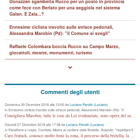
Donazzan sgambetta Rucco per un posto in provincia
come fece con Berlato per una seggiola nel sistema
Galan. E Zaia...?
Ennesimo ciclista travolto sulle strisce pedonali,
Alessandra Marobin (Pd): "il Comune si svegli"
Raffaele Colombara boccia Rucco su Campo Marzo,
giocattoli, mostre, monumenti, turismo
Commenti degli utenti
Domenica 30 Dicembre 2018 alle 13:00 da
Luciano Parolin (Luciano)
In Ennesimo ciclista travolto sulle strisce pedonali, Alessandra Marobin (Pd): "il
Comune si svegli"
Consigliera Marobin, tutte le cose da Lei evidenziate, sono opera del suo ex Assessore e compagno di Partito Antonio Marco Dalla Pozza Assessore alla "progettazione" di piste ciclabili e altre porcherie. A lui manderei il conto da saldare per incidenti e danni alle persone. E' ora che "finiamola." Avete perso rassegnatevi. qui IL SINDACO RUCCO NON C'ENTRA PER NIENTE. CAPITO!!!!!!!! Amen.
Giovedi 27 Dicembre 2018 alle 17:38 da
Luciano Parolin (Luciano)
In Panettone e ruspe, Comitato Albera al cantiere della Bretella. Rolando: "rispettare il
cronoprogramma"
Caro fratuck, conosco molto bene la zona, il percorso della bretella, la situazione dei cittadini, abito in Viale Trento. A partire dal 2003 ho partecipato al Comitato di Maddalene pro bretella, e a riunioni propositive per apportare modifiche al progetto. Numerose mie foto del territorio sono arrivate a Roma, altri miei interventi (non graditi dalla Sx) sono stati pubblicati dal GdV, assieme ad altri come Ciro Asproso, ora favorevole alla bretella. Ho partecipato alla raccolta firme per la chiusura della strada x 5 giorni eseguita dal Sindaco Hullwech per sforamento 180 Micro/g. Pertanto come impegno per la tematica sono apposto con la coscienza. Ora il Progetto è partito, fine! Voglio dire che la nuova Giunta "comunale" non c'entra più. L'opera sarà "malauguratamente" eseguita, ma non con il mio placet. Il Consigliere Comunale dovrebbe capire che la campagna elettorale è finita, con buona pace di tutti. Quello che invece dovrebbe interessare è la proprietà della strada, dall'uscita autostradale Ovest, sino alla Rotatoria dell'Albara, vi sono tre possessori: Autostrade SpA; La Provincia, il Comune. Come la mettiamo per il futuro ? I costi, da 50 sono saliti a 100 milioni di € come dire 20 milioni a KM (!) da non credere. Comunque si farà. Ma nessuno canti Vittoria, anzi meglio non farne un ulteriore fatto "partitico" per questioni elettorali o di seggio. Se mi manda la sua mail, sono disponibile ad inviare i documenti e le foto sopra descritte. Con ossequi, Luciano Parolin