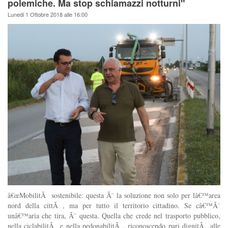
polemiche. Ma stop schiamazzi notturni"
Lunedi 1 Ottobre 2018 alle 16:00
â€œMobilitÃ sostenibile: questa Ã¨ la soluzione non solo per lâ€™area
nord della cittÃ , ma per tutto il territorio cittadino. Se câ€™Ã¨
unâ€™aria che tira, Ã¨ questa. Quella che crede nel trasporto pubblico,
nella ciclabilitÃ e nella pedonabilitÃ , riconoscendo pari dignitÃ alle