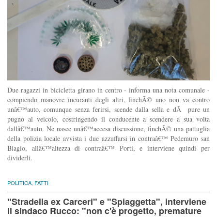
Due ragazzi in bicicletta girano in centro - informa una nota comunale -
compiendo manovre incuranti degli altri, finchÃ© uno non va contro
unâ€™auto, comunque senza ferirsi, scende dalla sella e dÃ pure un
pugno al veicolo, costringendo il conducente a scendere a sua volta
dallâ€™auto. Ne nasce unâ€™accesa discussione, finchÃ© una pattuglia
della polizia locale avvista i due azzuffarsi in contraâ€™ Pedemuro san
Biagio, allâ€™altezza di contraâ€™ Porti, e interviene quindi per
dividerli.
POLITICA
,
FATTI
"Stradella ex Carceri" e "Spiaggetta", interviene
il sindaco Rucco: "non c'è progetto, premature