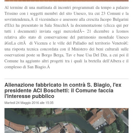
Al termine di una mattinata di incontri programmati da tempo a palazzo
Trissino con i soggetti membri del sito Unesco, tra cui 23 Comuni e la
sovrintendenza,Â il vicesindaco e assessore alla crescita Jacopo Bulgarini
d'Elci ha presentato in Sala StucchiÂ la documentazione (clicca qui per
tutti i documenti) inviata oggi mercoledÃ¬ 21 dicembre a Icomos
relativa allo stato di conservazione del patrimonio mondiale Unesco
â€œLa cittÃ di Vicenza e le ville del Palladio nel territorio Venetoâ€:
una risposta tecnica concordata con il Ministero dei beni culturali sulle
osservazioni poste su Borgo Berga, Tav e base Usa Del Din, a cui poi il
Comune ha aggiunto altri progetti tra i quali la bretella dell'Albera e il
complesso di San Biagio.Â
Alienazione fabbricato in contrà S. Biagio, l'ex
presidente ACI Boschetti: il Comune faccia
l'interesse pubblico
Martedi 24 Maggio 2016 alle 15:35