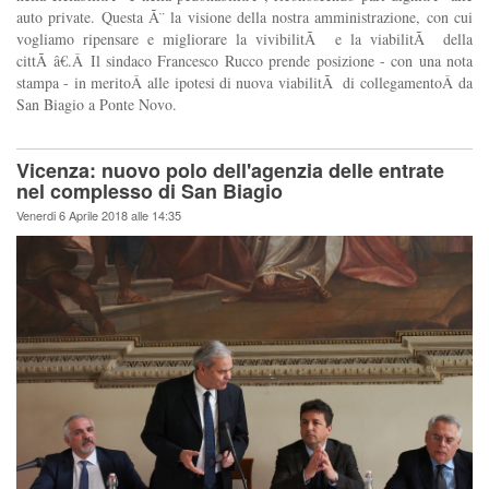
auto private. Questa Ã¨ la visione della nostra amministrazione, con cui
vogliamo ripensare e migliorare la vivibilitÃ e la viabilitÃ della
cittÃ â€.Â Il sindaco Francesco Rucco prende posizione - con una nota
stampa - in meritoÂ alle ipotesi di nuova viabilitÃ di collegamentoÂ da
San Biagio a Ponte Novo.
Vicenza: nuovo polo dell'agenzia delle entrate
nel complesso di San Biagio
Venerdi 6 Aprile 2018 alle 14:35