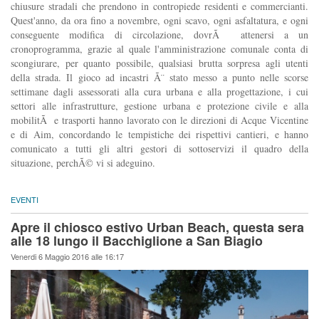
chiusure stradali che prendono in contropiede residenti e commercianti.
Quest'anno, da ora fino a novembre, ogni scavo, ogni asfaltatura, e ogni
conseguente modifica di circolazione, dovrÃ attenersi a un
cronoprogramma, grazie al quale l'amministrazione comunale conta di
scongiurare, per quanto possibile, qualsiasi brutta sorpresa agli utenti
della strada. Il gioco ad incastri Ã¨ stato messo a punto nelle scorse
settimane dagli assessorati alla cura urbana e alla progettazione, i cui
settori alle infrastrutture, gestione urbana e protezione civile e alla
mobilitÃ e trasporti hanno lavorato con le direzioni di Acque Vicentine
e di Aim, concordando le tempistiche dei rispettivi cantieri, e hanno
comunicato a tutti gli altri gestori di sottoservizi il quadro della
situazione, perchÃ© vi si adeguino.
EVENTI
Apre il chiosco estivo Urban Beach, questa sera
alle 18 lungo il Bacchiglione a San Biagio
Venerdi 6 Maggio 2016 alle 16:17