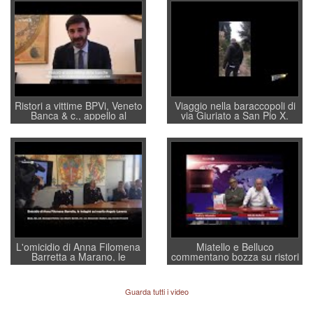
Ristori a vittime BPVi, Veneto
Viaggio nella baraccopoli di
Banca & c., appello al
via Giuriato a San Pio X.
sottosegretario Alessio
Vicenza ai Vicentini: “faremo
Villarosa: per mettere ordine
un regalo di Natale ai
convochi con Di Maio CNCU
residenti”
a supporto della cabina di
regia al Mef
L'omicidio di Anna Filomena
Miatello e Belluco
Barretta a Marano, le
commentano bozza su ristori
indagini dei carabinieri di
BPVi e Veneto Banca
Vicenza sul marito Angelo
Lavarra: più avvincenti di
Guarda tutti i video
quelle di... Barbara D'Urso