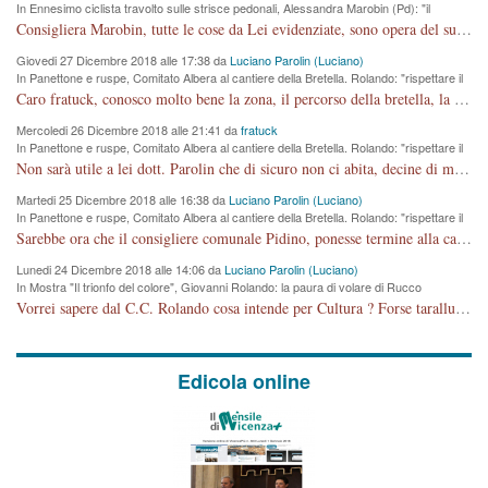
In Ennesimo ciclista travolto sulle strisce pedonali, Alessandra Marobin (Pd): "il
Comune si svegli"
Consigliera Marobin, tutte le cose da Lei evidenziate, sono opera del suo ex Assessore e compagno di Partito Antonio Marco Dalla Pozza Assessore alla "progettazione" di piste ciclabili e altre porcherie. A lui manderei il conto da saldare per incidenti e danni alle persone. E' ora che "finiamola." Avete perso rassegnatevi. qui IL SINDACO RUCCO NON C'ENTRA PER NIENTE. CAPITO!!!!!!!! Amen.
Giovedi 27 Dicembre 2018 alle 17:38 da
Luciano Parolin (Luciano)
In Panettone e ruspe, Comitato Albera al cantiere della Bretella. Rolando: "rispettare il
cronoprogramma"
Caro fratuck, conosco molto bene la zona, il percorso della bretella, la situazione dei cittadini, abito in Viale Trento. A partire dal 2003 ho partecipato al Comitato di Maddalene pro bretella, e a riunioni propositive per apportare modifiche al progetto. Numerose mie foto del territorio sono arrivate a Roma, altri miei interventi (non graditi dalla Sx) sono stati pubblicati dal GdV, assieme ad altri come Ciro Asproso, ora favorevole alla bretella. Ho partecipato alla raccolta firme per la chiusura della strada x 5 giorni eseguita dal Sindaco Hullwech per sforamento 180 Micro/g. Pertanto come impegno per la tematica sono apposto con la coscienza. Ora il Progetto è partito, fine! Voglio dire che la nuova Giunta "comunale" non c'entra più. L'opera sarà "malauguratamente" eseguita, ma non con il mio placet. Il Consigliere Comunale dovrebbe capire che la campagna elettorale è finita, con buona pace di tutti. Quello che invece dovrebbe interessare è la proprietà della strada, dall'uscita autostradale Ovest, sino alla Rotatoria dell'Albara, vi sono tre possessori: Autostrade SpA; La Provincia, il Comune. Come la mettiamo per il futuro ? I costi, da 50 sono saliti a 100 milioni di € come dire 20 milioni a KM (!) da non credere. Comunque si farà. Ma nessuno canti Vittoria, anzi meglio non farne un ulteriore fatto "partitico" per questioni elettorali o di seggio. Se mi manda la sua mail, sono disponibile ad inviare i documenti e le foto sopra descritte. Con ossequi, Luciano Parolin
Mercoledi 26 Dicembre 2018 alle 21:41 da
fratuck
In Panettone e ruspe, Comitato Albera al cantiere della Bretella. Rolando: "rispettare il
cronoprogramma"
Non sarà utile a lei dott. Parolin che di sicuro non ci abita, decine di migliaia di TIR, automobili e padroncini che passano quotidianamente per una strada appena rotabile, non è più possibile stendere i panni, attraversare la strada senza rischiare la morte, le case stanno crepando, i tempi sono cambiati e la bretella non passerà assolutamente per maddalene (ma cosa sta a dire?!), dia invece responsabilità a chi ha costruito tagliando la strada che doveva invece terminare a isola vicentina e non al moracchino lasciando Motta di Costabissara ancora in panne di traffico. I tempi sono cambiati dottore e se l'anagrafe della vita stagna nell'essere umano impressioni conservatrici, la società non le considera perchè va avanti, si industrializza e ha bisogno di infrastrutture e di sviluppo. Ultima considerazione, se è geloso di Rolando perchè vede in lui solo campagne politiche mentre si difendono i SOLI diritti dei cittadini, la preghiamo faccia considerazioni più appropriate. Saluti e complimenti per i suoi scritti.
Martedi 25 Dicembre 2018 alle 16:38 da
Luciano Parolin (Luciano)
In Panettone e ruspe, Comitato Albera al cantiere della Bretella. Rolando: "rispettare il
cronoprogramma"
Sarebbe ora che il consigliere comunale Pidino, ponesse termine alla campagna elettorale nel territorio del suo seggio Villaggio del Sole. La tiraca è iniziata, distruggerà 6 km di prateria ovest della città, ricca di fonti e sorgenti d'acqua. I cittadini di Maddalene non avranno più Pace la notte. Molta colpa per la costruzione di questa Strada è proprio del signor Rolando,dei suoi gazebo mobili e che vuol far passare questa opera VANDALICA come progetto "utile" a chi ? Non è cosa seria sig. Rolando!
Lunedi 24 Dicembre 2018 alle 14:06 da
Luciano Parolin (Luciano)
In Mostra "Il trionfo del colore", Giovanni Rolando: la paura di volare di Rucco
Vorrei sapere dal C.C. Rolando cosa intende per Cultura ? Forse tarallucci, vino e sagre, o spaghetti tricolori del PD ? Il continuo (s)parlare della mostra a Palazzo Chiericati caro consigliere DANNEGGIA FORTEMENTE l'immagine della città TUTTA e fa deviare i consensi che in RUSSIA (badi bene ex U.R.S.S.) sono ECCELLENTI. A livello artistico l'evento è di alta Valenza culturale, COMPITO di Tutta la Cittadinanza fare il possibile per propagandare l'iniziativa senza farne UN CASO PARTITICO come fa Lei da sempre. Meno Gazebo + Partecipazione! E così sia. Amen.
Edicola online