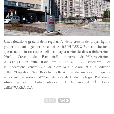
Una valutazione gratuita della regolaritÃ della crescita dei propri figli: a
proporla a tutti i genitori vicentini Ã¨ lâ€™ULSS 8 Berica - che invia
questa nota - in occasione della campagna nazionale di sensibilizzazione
â€œLa Crescita dei Bambiniâ€, promossa dallâ€™associazione
A.Fa.D.O.C. in tutta Italia, tra il 17 e il 22 settembre. Per
lâ€™occasione, venerdÃ¬ 21 dalle ore 14.00 alle ore 19.00 la Pediatria
dellâ€™Ospedale San Bortolo metterÃ a disposizione di questa
importante iniziativa lâ€™ambulatorio di Endocrinologia Pediatrica,
situato presso il Poliambulatorio del Bambino al 5Â° Piano
dellâ€™AREA C.Â