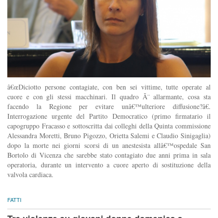
â€œDiciotto persone contagiate, con ben sei vittime, tutte operate al
cuore e con gli stessi macchinari. Il quadro Ã¨ allarmante, cosa sta
facendo la Regione per evitare unâ€™ulteriore diffusione?â€.
Interrogazione urgente del Partito Democratico (primo firmatario il
capogruppo Fracasso e sottoscritta dai colleghi della Quinta commissione
Alessandra Moretti, Bruno Pigozzo, Orietta Salemi e Claudio Sinigaglia)
dopo la morte nei giorni scorsi di un anestesista allâ€™ospedale San
Bortolo di Vicenza che sarebbe stato contagiato due anni prima in sala
operatoria, durante un intervento a cuore aperto di sostituzione della
valvola cardiaca.
FATTI