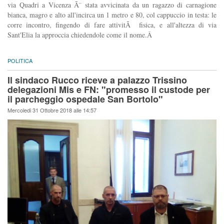
via Quadri a Vicenza Ã¨ stata avvicinata da un ragazzo di carnagione
bianca, magro e alto all'incirca un 1 metro e 80, col cappuccio in testa: le
corre incontro, fingendo di fare attivitÃ fisica, e all'altezza di via
Sant'Elia la approccia chiedendole come il nome.Â
POLITICA
Il sindaco Rucco riceve a palazzo Trissino
delegazioni Mis e FN: "promesso il custode per
il parcheggio ospedale San Bortolo"
Mercoledi 31 Ottobre 2018 alle 14:57