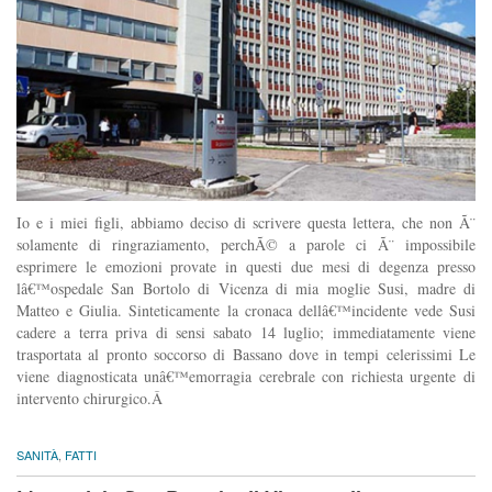
Io e i miei figli, abbiamo deciso di scrivere questa lettera, che non Ã¨
solamente di ringraziamento, perchÃ© a parole ci Ã¨ impossibile
esprimere le emozioni provate in questi due mesi di degenza presso
lâ€™ospedale San Bortolo di Vicenza di mia moglie Susi, madre di
Matteo e Giulia. Sinteticamente la cronaca dellâ€™incidente vede Susi
cadere a terra priva di sensi sabato 14 luglio; immediatamente viene
trasportata al pronto soccorso di Bassano dove in tempi celerissimi Le
viene diagnosticata unâ€™emorragia cerebrale con richiesta urgente di
intervento chirurgico.Â
SANITÀ
,
FATTI