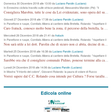
Domenica 30 Dicembre 2018 alle 13:00 da
Luciano Parolin (Luciano)
In Ennesimo ciclista travolto sulle strisce pedonali, Alessandra Marobin (Pd): "il
Comune si svegli"
Consigliera Marobin, tutte le cose da Lei evidenziate, sono opera del suo ex Assessore e compagno di Partito Antonio Marco Dalla Pozza Assessore alla "progettazione" di piste ciclabili e altre porcherie. A lui manderei il conto da saldare per incidenti e danni alle persone. E' ora che "finiamola." Avete perso rassegnatevi. qui IL SINDACO RUCCO NON C'ENTRA PER NIENTE. CAPITO!!!!!!!! Amen.
Giovedi 27 Dicembre 2018 alle 17:38 da
Luciano Parolin (Luciano)
In Panettone e ruspe, Comitato Albera al cantiere della Bretella. Rolando: "rispettare il
cronoprogramma"
Caro fratuck, conosco molto bene la zona, il percorso della bretella, la situazione dei cittadini, abito in Viale Trento. A partire dal 2003 ho partecipato al Comitato di Maddalene pro bretella, e a riunioni propositive per apportare modifiche al progetto. Numerose mie foto del territorio sono arrivate a Roma, altri miei interventi (non graditi dalla Sx) sono stati pubblicati dal GdV, assieme ad altri come Ciro Asproso, ora favorevole alla bretella. Ho partecipato alla raccolta firme per la chiusura della strada x 5 giorni eseguita dal Sindaco Hullwech per sforamento 180 Micro/g. Pertanto come impegno per la tematica sono apposto con la coscienza. Ora il Progetto è partito, fine! Voglio dire che la nuova Giunta "comunale" non c'entra più. L'opera sarà "malauguratamente" eseguita, ma non con il mio placet. Il Consigliere Comunale dovrebbe capire che la campagna elettorale è finita, con buona pace di tutti. Quello che invece dovrebbe interessare è la proprietà della strada, dall'uscita autostradale Ovest, sino alla Rotatoria dell'Albara, vi sono tre possessori: Autostrade SpA; La Provincia, il Comune. Come la mettiamo per il futuro ? I costi, da 50 sono saliti a 100 milioni di € come dire 20 milioni a KM (!) da non credere. Comunque si farà. Ma nessuno canti Vittoria, anzi meglio non farne un ulteriore fatto "partitico" per questioni elettorali o di seggio. Se mi manda la sua mail, sono disponibile ad inviare i documenti e le foto sopra descritte. Con ossequi, Luciano Parolin
Mercoledi 26 Dicembre 2018 alle 21:41 da
fratuck
In Panettone e ruspe, Comitato Albera al cantiere della Bretella. Rolando: "rispettare il
cronoprogramma"
Non sarà utile a lei dott. Parolin che di sicuro non ci abita, decine di migliaia di TIR, automobili e padroncini che passano quotidianamente per una strada appena rotabile, non è più possibile stendere i panni, attraversare la strada senza rischiare la morte, le case stanno crepando, i tempi sono cambiati e la bretella non passerà assolutamente per maddalene (ma cosa sta a dire?!), dia invece responsabilità a chi ha costruito tagliando la strada che doveva invece terminare a isola vicentina e non al moracchino lasciando Motta di Costabissara ancora in panne di traffico. I tempi sono cambiati dottore e se l'anagrafe della vita stagna nell'essere umano impressioni conservatrici, la società non le considera perchè va avanti, si industrializza e ha bisogno di infrastrutture e di sviluppo. Ultima considerazione, se è geloso di Rolando perchè vede in lui solo campagne politiche mentre si difendono i SOLI diritti dei cittadini, la preghiamo faccia considerazioni più appropriate. Saluti e complimenti per i suoi scritti.
Martedi 25 Dicembre 2018 alle 16:38 da
Luciano Parolin (Luciano)
In Panettone e ruspe, Comitato Albera al cantiere della Bretella. Rolando: "rispettare il
cronoprogramma"
Sarebbe ora che il consigliere comunale Pidino, ponesse termine alla campagna elettorale nel territorio del suo seggio Villaggio del Sole. La tiraca è iniziata, distruggerà 6 km di prateria ovest della città, ricca di fonti e sorgenti d'acqua. I cittadini di Maddalene non avranno più Pace la notte. Molta colpa per la costruzione di questa Strada è proprio del signor Rolando,dei suoi gazebo mobili e che vuol far passare questa opera VANDALICA come progetto "utile" a chi ? Non è cosa seria sig. Rolando!
Lunedi 24 Dicembre 2018 alle 14:06 da
Luciano Parolin (Luciano)
In Mostra "Il trionfo del colore", Giovanni Rolando: la paura di volare di Rucco
Vorrei sapere dal C.C. Rolando cosa intende per Cultura ? Forse tarallucci, vino e sagre, o spaghetti tricolori del PD ? Il continuo (s)parlare della mostra a Palazzo Chiericati caro consigliere DANNEGGIA FORTEMENTE l'immagine della città TUTTA e fa deviare i consensi che in RUSSIA (badi bene ex U.R.S.S.) sono ECCELLENTI. A livello artistico l'evento è di alta Valenza culturale, COMPITO di Tutta la Cittadinanza fare il possibile per propagandare l'iniziativa senza farne UN CASO PARTITICO come fa Lei da sempre. Meno Gazebo + Partecipazione! E così sia. Amen.
Edicola online