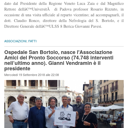
dato dal Presidente della Regione Veneto Luca Zaia e dal Magnifico
Rettore dellâ€™UniversitÃ di Padova professor Rosario Rizzuto, in
occasione di una visita ufficiale al reparto vicentino; ad accompagnarli, il
dott. Claudio Ronco, direttore della Nefrologia del S. Bortolo, e il
Direttore Generale dellâ€™ULSS 8 Berica Giovanni Pavesi.
ASSOCIAZIONI
,
FATTI
Ospedale San Bortolo, nasce l'Associazione
Amici del Pronto Soccorso (74.748 interventi
nell’ultimo anno). Gianni Vendramin è il
presidente
Mercoledi 19 Settembre 2018 alle 22:08