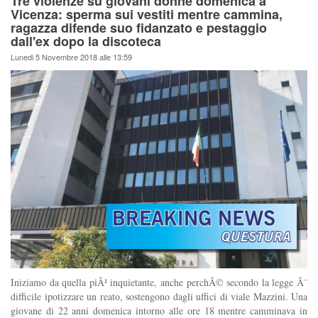
Tre violenze su giovani donne domenica a
Vicenza: sperma sui vestiti mentre cammina,
ragazza difende suo fidanzato e pestaggio
dall'ex dopo la discoteca
Lunedi 5 Novembre 2018 alle 13:59
Iniziamo da quella piÃ¹ inquietante, anche perchÃ© secondo la legge Ã¨
difficile ipotizzare un reato, sostengono dagli uffici di viale Mazzini. Una
giovane di 22 anni domenica intorno alle ore 18 mentre camminava in