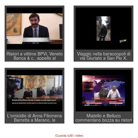
Ristori a vittime BPVi, Veneto
Viaggio nella baraccopoli di
Banca & c., appello al
via Giuriato a San Pio X.
sottosegretario Alessio
Vicenza ai Vicentini: “faremo
Villarosa: per mettere ordine
un regalo di Natale ai
convochi con Di Maio CNCU
residenti”
a supporto della cabina di
regia al Mef
L'omicidio di Anna Filomena
Miatello e Belluco
Barretta a Marano, le
commentano bozza su ristori
indagini dei carabinieri di
BPVi e Veneto Banca
Vicenza sul marito Angelo
Lavarra: più avvincenti di
Guarda tutti i video
quelle di... Barbara D'Urso