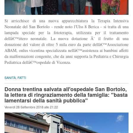
Si arricchisce di una nuova apparecchiatura la Terapia Intensiva
Neonatale del San Bortolo - rende noto l'Ulss 8 Berica - si tratta di una
lampada speciale per la fototerapia, utilizzata per il trattamento
dellâ€™ittero neonatale. La nuova dotazione Ã¨ il frutto di una
donazione del valore di oltre 5 mila euro da parte dellâ€™Associazione
ABAM, onlus vicentina specializzata nellâ€™assistenza ai bambini affetti
da malformazioni congenite, che da anni supporta la Pediatria e Chirurgia
Pediatrica dellâ€™ospedale di Vicenza.
SANITÀ
,
FATTI
Donna trentina salvata all'ospedale San Bortolo,
la lettera di ringraziamento della famiglia: "basta
lamentarsi della sanità pubblica"
Venerdi 28 Settembre 2018 alle 21:22