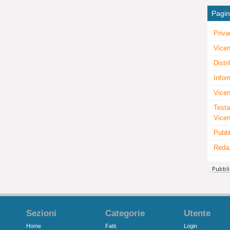
Pagi
Priva
Vicen
Distr
Infor
Vicen
Testa
Vice
Pubbl
Reda
Sezioni
Categorie
Utente
Home
Fatti
Login