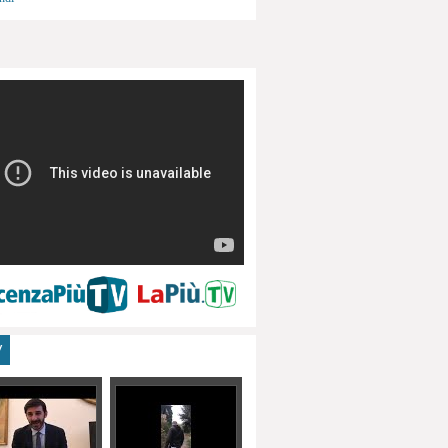
menti, turismo
V