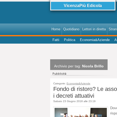
VicenzaPiù Edicola
Home
Quotidiano
Lettori in diretta
StranI
Fatti
Politica
Economia&Aziende
A
Archivio per tag:
Nicola Brillo
Categorie:
Economia&Aziende
Fondo di ristoro? Le asso
i decreti attuativi
Sabato 23 Giugno 2018 alle 23:19
Dov
risp