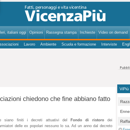
VicenzaPiù - Notizie, Inchieste, Analisi su Vicenza e provincia
eri, italiani oggi
Opinioni
Rassegna stampa
Inchieste
Video on demand
ssociazioni
Lavoro
Ambiente
Scuola e formazione
Interviste
Engl
ViPiù
ciazioni chiedono che fine abbiano fatto
Razza
Bocc
Ennes
per u
pedon
e siano finiti i decreti attuativi del
Fondo di ristoro
dei
Berla
Raff
Comun
armiatori delle ex popolari nessuno lo sa. Ad un anno dal decreto
E Zai
Campo
Espa