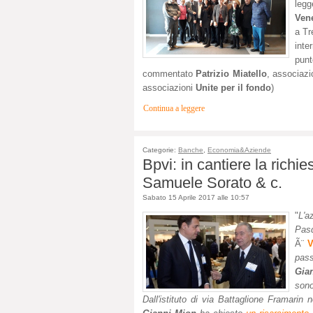
leg
Ven
a Tr
inte
punt
commentato
Patrizio Miatello
, associaz
associazioni
Unite per il fondo
)
Continua a leggere
Categorie:
Banche
,
Economia&Aziende
Bpvi: in cantiere la richi
Samuele Sorato & c.
Sabato 15 Aprile 2017 alle 10:57
"
L'a
Pas
Ã¨
V
pass
Gia
sono
Dall'istituto di via Battaglione Framari