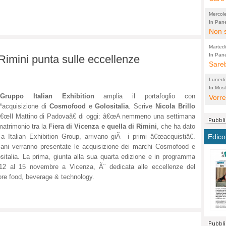
perco
"prog
Mercol
cittad
porch
In Pane
Bretell
Non s
2003 
per i
sicur
Madda
che "
Marted
autom
propo
qui 
In Pane
(Lucian
-Rimini punta sulle eccellenze
Bretell
Sareb
quot
proge
PER 
Pidin
rotab
sono 
Lunedi
elett
panni
(non 
In Most
(Lucian
Gruppo Italian Exhibition
amplia il portafoglio con
di vola
Vorre
Villa
la mo
dal G
™acquisizione di
Cosmofood
e
Golositalia
. Scrive
Nicola Brillo
inten
distr
sono 
Aspro
€œIl Mattino di Padovaâ€ di oggi: â€œA nemmeno una settimana
e sag
città,
asso
parte
matrimonio tra la
Fiera di Vicenza
e quella di Rimini
, che ha dato
conti
citta
a dir
chius
Edico
 a Italian Exhibition Group, arrivano giÃ i primi â€œacquistiâ€.
Chier
Pace 
costr
Sind
ni verranno presentate le acquisizione dei marchi Cosmofood e
FORT
costr
invec
Micro
sitalia. La prima, giunta alla sua quarta edizione e in programma
TUTTA
signo
morac
temat
12 al 15 novembre a Vicenza, Ã¨ dedicata alle eccellenze del
RUSS
vuol
ancor
Ora i
ore food, beverage & technology.
ECCEL
come 
cambi
la nu
alta 
seria
stagn
L'ope
Citta
conse
ma no
propa
perch
Comu