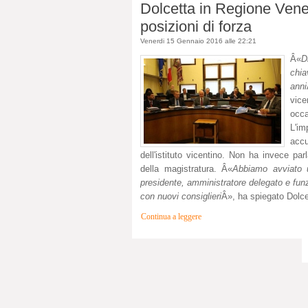
Dolcetta in Regione Vene
posizioni di forza
Venerdi 15 Gennaio 2016 alle 22:21
Â«
D
chia
anni
vice
occ
L'im
accu
dell'istituto vicentino. Non ha invece par
della magistratura. Â«
Abbiamo avviato 
presidente, amministratore delegato e funzio
con nuovi consiglieri
Â», ha spiegato Dolce
Continua a leggere