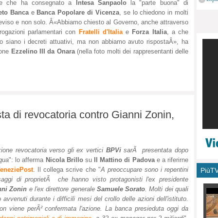
ge che ha consegnato a
Intesa Sanpaolo
la "parte buona" di
monu
eto Banca
e
Banca Popolare di Vicenza
, se lo chiedono in molti
eviso e non solo. Â«Abbiamo chiesto al Governo, anche attraverso
rrogazioni parlamentari con
Fratelli d'Italia
e
Forza Italia
, a che
o siano i decreti attuativi, ma non abbiamo avuto rispostaÂ», ha
ione
Ezzelino III da Onara
(nella foto molti dei rappresentanti delle
esta di revocatoria contro Gianni Zonin,
zione revocatoria verso gli ex vertici
BPVi
sarÃ presentata dopo
qua
": lo afferma
Nicola Brillo
su
Il Mattino di Padova
e a riferirne
eneziePost
. Il collega scrive che "
A preoccupare sono i repentini
PiùT
aggi di proprietÃ che hanno visto protagonisti l'ex presidente
nni Zonin
e l'ex direttore generale
Samuele Sorato
. Molti dei quali
 avvenuti durante i difficili mesi del crollo delle azioni dell'istituto.
n non viene perÃ² confermata l'azione. La banca presieduta oggi da