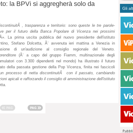
to: la BPVi si aggregherà solo da
CASO
bisog
campa
Gli al
Meno 
Ultim
pace 
Amen
Rolan
inter
polit
dall'
iscontinuitÃ , trasparenza e territorio: sono queste le tre parole-
dei c
Rotat
ve per il futuro della Banca Popolare di Vicenza nei prossimi
consi
Autos
Â». La prima uscita pubblica del nuovo presidente dell'istituto
compl
Come 
ntino, Stefano Dolcetta, Ã¨ avvenuta ieri mattina a Venezia in
50 so
asione di un'audizione al consiglio regionale del Veneto.
prenditore (Ã¨ a capo del gruppo Fiamm, multinazionale degli
20 mi
mulatori con 3.300 dipendenti nel mondo) ha illustrato il futuro
Comu
lato della passata gestione della Pop Vicenza, finita nei fascicoli
Vitto
un processo di netta discontinuitÃ con il passato, cambiando
fatto 
ni apicali e rafforzando il consiglio di amministrazione dell'istituto
seggi
tta.
dispo
sopra
Paro