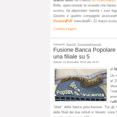
Gianni Mion
ha chiesto
un risarcimento 
Brillo, ripercorrendo le vicende che hanno
scorso, ha depositato tramite i suoi lega
Giustini e quattro compagnie assicurati
VicenzaPiÃ¹
mercoledÃ¬ 22 marzo scors
Continua a leggere
Categorie:
Banche
,
Economia&Aziende
Fusione Banca Popolare 
una filiale su 5
Sabato 12 Novembre 2016 alle 18:07
di
Ni
Un r
al 2
Vene
"mat
aver
l'
uff
"dote" della banca post-fusione. Tra gli i
delle filiali dei due istituti in Veneto: so