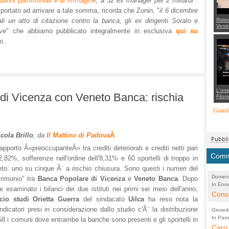
danni patrimoniali e di immagine
, a 32 ex manager per 2 miliardi
".
 portato ad arrivare a tale somma, ricorda che Zonin, "
il 6 dicembre
Risto
li un atto di citazione contro la banca, gli ex dirigenti Sorato e
Venet
ve
" che abbiamo pubblicato integralmente in esclusiva
qui su
appel
Aless
o.
mette
con 
suppo
regia
L'omi
di Vicenza con Veneto Banca: rischia
Filom
Maran
carab
Guarda
marit
più a
di...
cola Brillo
, da
Il Mattino di Padova
Â
apporto Â«preoccupanteÂ» tra crediti deteriorati e crediti netti pari
Comme
2,82%, sofferenze nell'ordine dell'8,31% e 60 sportelli di troppo in
to: uno su cinque Ã¨ a rischio chiusura. Sono questi i numeri del
Domeni
rimonio" tra
Banca Popolare di Vicenza
e
Veneto Banca
. Dopo
In Enne
(Lucian
e esaminato i bilanci dei due istituti nei primi sei mesi dell'anno,
Alessan
Consi
icio studi Orietta Guerra
del sindacato
Uilca
ha reso nota la
evide
ndicatori presi in considerazione dallo studio c'Ã¨ la distribuzione
Gioved
Asses
In Pane
(Lucian
no 58 i comuni dove entrambe la banche sono presenti e gli sportelli in
Bretell
Caro 
Marco