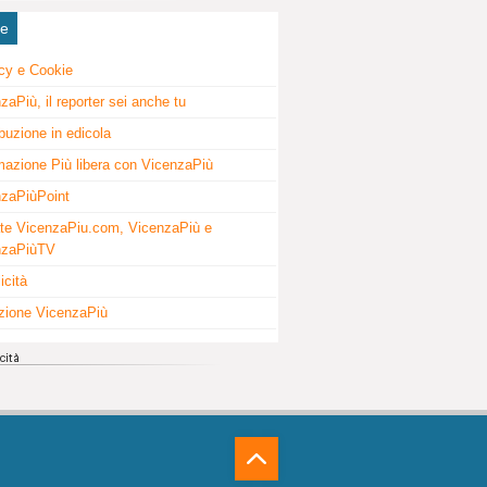
ne
cy e Cookie
zaPiù, il reporter sei anche tu
ibuzione in edicola
mazione Più libera con VicenzaPiù
zaPiùPoint
te VicenzaPiu.com, VicenzaPiù e
nzaPiùTV
icità
zione VicenzaPiù
⁁