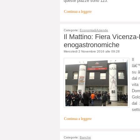
queste piazze sono 123.
Continua a leggere
Categorie:
Economia&Aziende
Il Mattino: Fiera Vicenza
enogastronomiche
Mercoledi 2 Novembre 2016 alle 09:28
Il
lâ€
su â
dal 
vita
Doma
Golo
dal 
sett
Continua a leggere
Categorie:
Banche