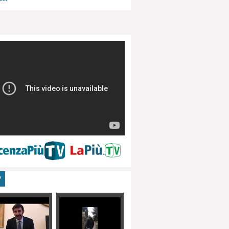
menti, turismo
V