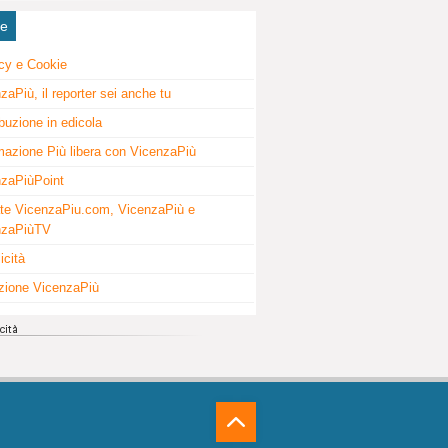
ne
cy e Cookie
zaPiù, il reporter sei anche tu
ibuzione in edicola
mazione Più libera con VicenzaPiù
zaPiùPoint
te VicenzaPiu.com, VicenzaPiù e
nzaPiùTV
icità
zione VicenzaPiù
⁁