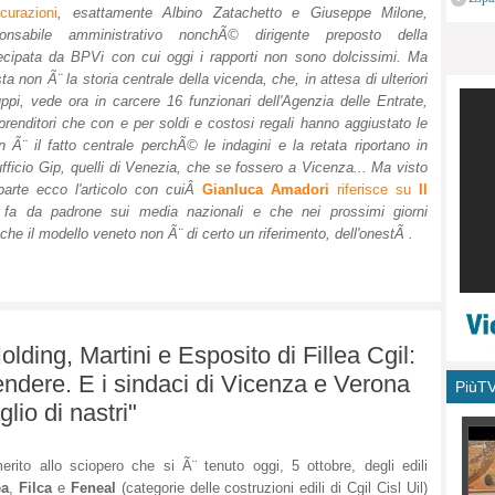
curazioni
, esattamente Albino Zatachetto e Giuseppe Milone,
monu
ponsabile amministrativo nonchÃ© dirigente preposto della
ecipata da BPVi con cui oggi i rapporti non sono dolcissimi. Ma
ta non Ã¨ la storia centrale della vicenda, che, in attesa di ulteriori
uppi, vede ora in carcere 16 funzionari dell'Agenzia delle Entrate,
imprenditori che con e per soldi e costosi regali hanno aggiustato le
on Ã¨ il fatto centrale perchÃ© le indagini e la retata riportano in
fficio Gip, quelli di Venezia, che se fossero a Vicenza... Ma visto
arte ecco l'articolo con cuiÂ
Gianluca Amadori
riferisce su
Il
 fa da padrone sui media nazionali e che nei prossimi giorni
he il modello veneto non Ã¨ di certo un riferimento, dell'onestÃ .
lding, Martini e Esposito di Fillea Cgil:
vendere. E i sindaci di Vicenza e Verona
PiùT
lio di nastri"
erito allo sciopero che si Ã¨ tenuto oggi, 5 ottobre, degli edili
ea
,
Filca
e
Feneal
(categorie delle costruzioni edili di Cgil Cisl Uil)