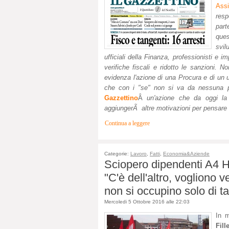
Assi
res
part
ques
svil
ufficiali della Finanza, professionisti e 
verifiche fiscali e ridotto le sanzioni. N
evidenza l'azione di una Procura e di un u
che con i "se" non si va da nessuna p
Gazzettino
Â
un'azione che da oggi la
aggiungerÃ altre motivazioni per pensare c
Continua a leggere
Categorie:
Lavoro
,
Fatti
,
Economia&Aziende
Sciopero dipendenti A4 Ho
"C'è dell'altro, vogliono 
non si occupino solo di tag
Mercoledi 5 Ottobre 2016 alle 22:03
In m
Fill