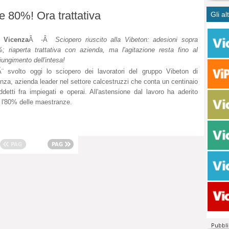
CASO
bisog
campa
e 80%! Ora trattativa
Gli al
Meno 
Ultim
pace 
Amen
Rolan
inter
polit
dall'
l Vicenza
Â -Â
Sciopero riuscito alla Vibeton: adesioni sopra
dei c
%; riaperta trattativa con azienda, ma l'agitazione resta fino al
Rotat
iungimento dell'intesa!
consi
Autos
¨ svolto oggi lo sciopero dei lavoratori del gruppo Vibeton di
compl
Come 
nza, azienda leader nel settore calcestruzzi che conta un centinaio
50 so
ddetti fra impiegati e operai. All'astensione dal lavoro ha aderito
20 mi
e l'80% delle maestranze.
Comu
Vitto
fatto 
seggi
dispo
sopra
Paro