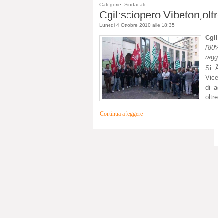
Categorie:
Sindacati
Cgil:sciopero Vibeton,oltr
Lunedi 4 Ottobre 2010 alle 18:35
Cgi
l'80
ragg
Si Ã
Vice
di a
oltr
Continua a leggere