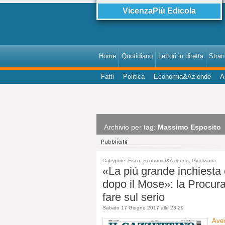
VicenzaPiù Edicola
Home
Quotidiano
Lettori in diretta
StranI
Fatti
Politica
Economia&Aziende
A
Archivio per tag:
Massimo Esposito
Categorie:
Fisco
,
Economia&Aziende
,
Giudiziaria
«La più grande inchiesta 
dopo il Mose»: la Procura
fare sul serio
Sabato 17 Giugno 2017 alle 23:29
Avev