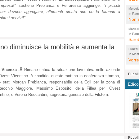
ripresa!"
sostiene Prebianca e Ferraresso aggiunge:
"i piccoli
perco
"prog
Mercol
uni devono aggregarsi, altrimenti presto non ce la faranno a
cittad
porch
In Pane
tire i servizi!"
.
Bretell
Non s
2003 
per i
sicur
Madda
che "
Marted
autom
propo
qui 
In Pane
(Lucian
Bretell
Sareb
quot
proge
PER 
ino diminuisce la mobilità e aumenta la
Pidin
rotab
sono 
Lunedi
elett
panni
(non 
In Most
(Lucian
di vola
Vorre
Villa
la mo
dal G
inten
distr
sono 
Aspro
l Vicenza -Â
Rimane critica la situazione lavorativa nelle aziende
e sag
città,
asso
parte
'Ovest Vicentino. A ribadirlo, questa mattina in conferenza stampa,
conti
citta
a dir
chius
 stati Morgan Prebianca, responsabile della Cgil per la zona di
Edico
Chier
Pace 
costr
Sind
tecchio Maggiore, Massimo Esposito, della Fillea per l'Ovest
FORT
costr
invec
Micro
ntino, e Verena Reccardini, segretaria generale della Filctem.
TUTTA
signo
morac
temat
RUSS
vuol
ancor
Ora i
ECCEL
come 
cambi
la nu
alta 
seria
stagn
L'ope
Citta
conse
ma no
propa
perch
Comu