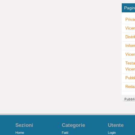
Pagi
Priva
Vicen
Distr
Infor
Vicen
Testa
Vice
Pubbl
Reda
Sezioni
Categorie
Utente
Home
Fatti
Login