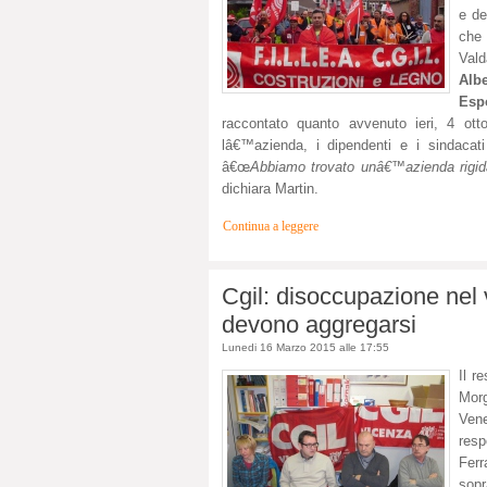
e de
che 
Val
Albe
Esp
raccontato quanto avvenuto ieri, 4 ot
lâ€™azienda, i dipendenti e i sindacati
â€œ
Abbiamo trovato unâ€™azienda rigida
dichiara Martin.
Continua a leggere
Cgil: disoccupazione nel
devono aggregarsi
Lunedi 16 Marzo 2015 alle 17:55
Il r
Morg
Ven
resp
Ferr
sopr