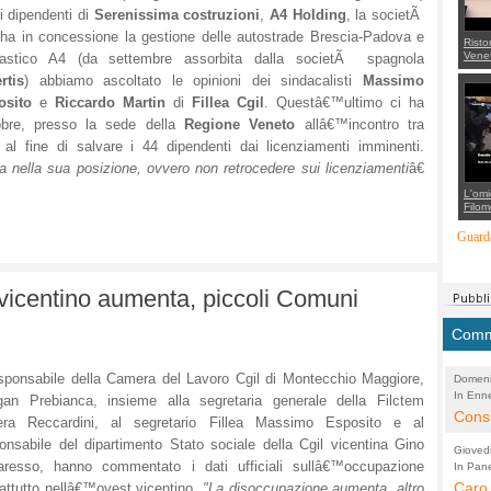
i dipendenti di
Serenissima costruzioni
,
A4 Holding
, la societÃ
ha in concessione la gestione delle autostrade Brescia-Padova e
Risto
Venet
dastico A4 (da settembre assorbita dalla societÃ spagnola
appel
rtis
) abbiamo ascoltato le opinioni dei sindacalisti
Massimo
Aless
mette
osito
e
Riccardo Martin
di
Fillea Cgil
. Questâ€™ultimo ci ha
con 
suppo
tobre, presso la sede della
Regione Veneto
allâ€™incontro tra
regia
 al fine di salvare i 44 dipendenti dai licenziamenti imminenti.
 nella sua posizione, ovvero non retrocedere sui licenziamenti
â€
L'omi
Filom
Maran
carab
Guarda
marit
più a
di...
 vicentino aumenta, piccoli Comuni
Comme
esponsabile della Camera del Lavoro Cgil di Montecchio Maggiore,
Domeni
In Enne
(Lucian
an Prebianca, insieme alla segretaria generale della Filctem
Alessan
Consi
era Reccardini, al segretario Fillea Massimo Esposito e al
evide
onsabile del dipartimento Stato sociale della Cgil vicentina Gino
Gioved
Asses
aresso, hanno commentato i dati ufficiali sullâ€™occupazione
In Pane
(Lucian
Bretell
Caro 
Marco
attutto nellâ€™ovest vicentino.
"La disoccupazione aumenta, altro