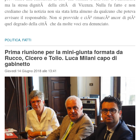
ma la stessa dignitÃ della cittÃ di Vicenza. Nulla fu fatto e non
crediamo che la notizia non sia stata letta almeno da qualcuno che poteva
avvisare il responsabile. Non si provvide e ciÃ² rimarcÃ² ancor di piÃ¹
quel degrado della cittÃ che da molte voci era denunciato.
POLITICA
,
FATTI
Prima riunione per la mini-giunta formata da
Rucco, Cicero e Tolio. Luca Milani capo di
gabinetto
Giovedi 14 Giugno 2018 alle 13:41