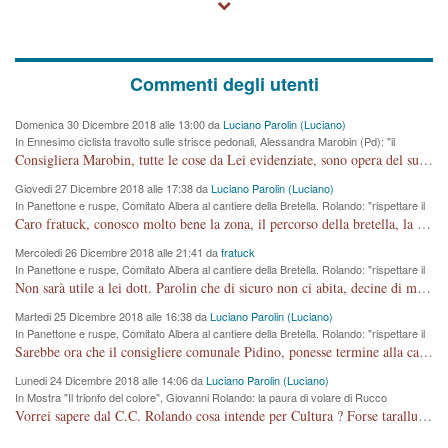
Commenti degli utenti
Domenica 30 Dicembre 2018 alle 13:00 da
Luciano Parolin (Luciano)
In Ennesimo ciclista travolto sulle strisce pedonali, Alessandra Marobin (Pd): "il
Comune si svegli"
Consigliera Marobin, tutte le cose da Lei evidenziate, sono opera del suo ex Assessore e compagno di Partito Antonio Marco Dalla Pozza Assessore alla "progettazione" di piste ciclabili e altre porcherie. A lui manderei il conto da saldare per incidenti e danni alle persone. E' ora che "finiamola." Avete perso rassegnatevi. qui IL SINDACO RUCCO NON C'ENTRA PER NIENTE. CAPITO!!!!!!!! Amen.
Giovedi 27 Dicembre 2018 alle 17:38 da
Luciano Parolin (Luciano)
In Panettone e ruspe, Comitato Albera al cantiere della Bretella. Rolando: "rispettare il
cronoprogramma"
Caro fratuck, conosco molto bene la zona, il percorso della bretella, la situazione dei cittadini, abito in Viale Trento. A partire dal 2003 ho partecipato al Comitato di Maddalene pro bretella, e a riunioni propositive per apportare modifiche al progetto. Numerose mie foto del territorio sono arrivate a Roma, altri miei interventi (non graditi dalla Sx) sono stati pubblicati dal GdV, assieme ad altri come Ciro Asproso, ora favorevole alla bretella. Ho partecipato alla raccolta firme per la chiusura della strada x 5 giorni eseguita dal Sindaco Hullwech per sforamento 180 Micro/g. Pertanto come impegno per la tematica sono apposto con la coscienza. Ora il Progetto è partito, fine! Voglio dire che la nuova Giunta "comunale" non c'entra più. L'opera sarà "malauguratamente" eseguita, ma non con il mio placet. Il Consigliere Comunale dovrebbe capire che la campagna elettorale è finita, con buona pace di tutti. Quello che invece dovrebbe interessare è la proprietà della strada, dall'uscita autostradale Ovest, sino alla Rotatoria dell'Albara, vi sono tre possessori: Autostrade SpA; La Provincia, il Comune. Come la mettiamo per il futuro ? I costi, da 50 sono saliti a 100 milioni di € come dire 20 milioni a KM (!) da non credere. Comunque si farà. Ma nessuno canti Vittoria, anzi meglio non farne un ulteriore fatto "partitico" per questioni elettorali o di seggio. Se mi manda la sua mail, sono disponibile ad inviare i documenti e le foto sopra descritte. Con ossequi, Luciano Parolin
Mercoledi 26 Dicembre 2018 alle 21:41 da
fratuck
In Panettone e ruspe, Comitato Albera al cantiere della Bretella. Rolando: "rispettare il
cronoprogramma"
Non sarà utile a lei dott. Parolin che di sicuro non ci abita, decine di migliaia di TIR, automobili e padroncini che passano quotidianamente per una strada appena rotabile, non è più possibile stendere i panni, attraversare la strada senza rischiare la morte, le case stanno crepando, i tempi sono cambiati e la bretella non passerà assolutamente per maddalene (ma cosa sta a dire?!), dia invece responsabilità a chi ha costruito tagliando la strada che doveva invece terminare a isola vicentina e non al moracchino lasciando Motta di Costabissara ancora in panne di traffico. I tempi sono cambiati dottore e se l'anagrafe della vita stagna nell'essere umano impressioni conservatrici, la società non le considera perchè va avanti, si industrializza e ha bisogno di infrastrutture e di sviluppo. Ultima considerazione, se è geloso di Rolando perchè vede in lui solo campagne politiche mentre si difendono i SOLI diritti dei cittadini, la preghiamo faccia considerazioni più appropriate. Saluti e complimenti per i suoi scritti.
Martedi 25 Dicembre 2018 alle 16:38 da
Luciano Parolin (Luciano)
In Panettone e ruspe, Comitato Albera al cantiere della Bretella. Rolando: "rispettare il
cronoprogramma"
Sarebbe ora che il consigliere comunale Pidino, ponesse termine alla campagna elettorale nel territorio del suo seggio Villaggio del Sole. La tiraca è iniziata, distruggerà 6 km di prateria ovest della città, ricca di fonti e sorgenti d'acqua. I cittadini di Maddalene non avranno più Pace la notte. Molta colpa per la costruzione di questa Strada è proprio del signor Rolando,dei suoi gazebo mobili e che vuol far passare questa opera VANDALICA come progetto "utile" a chi ? Non è cosa seria sig. Rolando!
Lunedi 24 Dicembre 2018 alle 14:06 da
Luciano Parolin (Luciano)
In Mostra "Il trionfo del colore", Giovanni Rolando: la paura di volare di Rucco
Vorrei sapere dal C.C. Rolando cosa intende per Cultura ? Forse tarallucci, vino e sagre, o spaghetti tricolori del PD ? Il continuo (s)parlare della mostra a Palazzo Chiericati caro consigliere DANNEGGIA FORTEMENTE l'immagine della città TUTTA e fa deviare i consensi che in RUSSIA (badi bene ex U.R.S.S.) sono ECCELLENTI. A livello artistico l'evento è di alta Valenza culturale, COMPITO di Tutta la Cittadinanza fare il possibile per propagandare l'iniziativa senza farne UN CASO PARTITICO come fa Lei da sempre. Meno Gazebo + Partecipazione! E così sia. Amen.