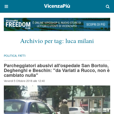
Archivio per tag:
luca milani
POLITICA
,
FATTI
Parcheggiatori abusivi all'ospedale San Bortolo,
Deghenghi e Beschin: "da Variati a Rucco, non è
cambiato nulla"
Venerdi 5 Ottobre 2018 alle 12:40