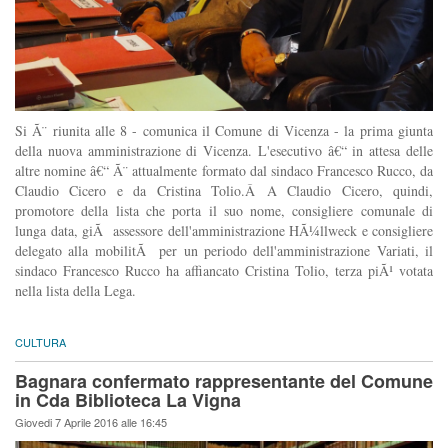
Si Ã¨ riunita alle 8 - comunica il Comune di Vicenza - la prima giunta
della nuova amministrazione di Vicenza. L'esecutivo â€“ in attesa delle
altre nomine â€“ Ã¨ attualmente formato dal sindaco Francesco Rucco, da
Claudio Cicero e da Cristina Tolio.Â A Claudio Cicero, quindi,
promotore della lista che porta il suo nome, consigliere comunale di
lunga data, giÃ assessore dell'amministrazione HÃ¼llweck e consigliere
delegato alla mobilitÃ per un periodo dell'amministrazione Variati, il
sindaco Francesco Rucco ha affiancato Cristina Tolio, terza piÃ¹ votata
nella lista della Lega.
CULTURA
Bagnara confermato rappresentante del Comune
in Cda Biblioteca La Vigna
Giovedi 7 Aprile 2016 alle 16:45