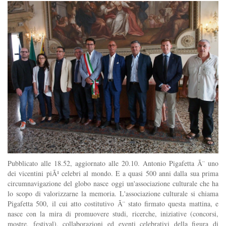
Pubblicato alle 18.52, aggiornato alle 20.10. Antonio Pigafetta Ã¨ uno
dei vicentini piÃ¹ celebri al mondo. E a quasi 500 anni dalla sua prima
circumnavigazione del globo nasce oggi un'associazione culturale che ha
lo scopo di valorizzarne la memoria. L'associazione culturale si chiama
Pigafetta 500, il cui atto costitutivo Ã¨ stato firmato questa mattina, e
nasce con la mira di promuovere studi, ricerche, iniziative (concorsi,
mostre, festival), collaborazioni ed eventi celebrativi della figura di