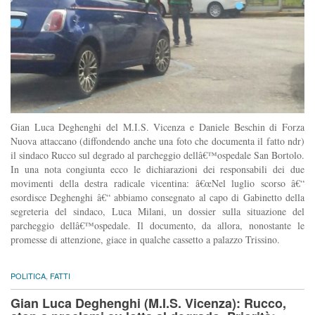
Gian Luca Deghenghi del M.I.S. Vicenza e Daniele Beschin di Forza
Nuova attaccano (diffondendo anche una foto che documenta il fatto ndr)
il sindaco Rucco sul degrado al parcheggio dellâ€™ospedale San Bortolo.
In una nota congiunta ecco le dichiarazioni dei responsabili dei due
movimenti della destra radicale vicentina: â€œNel luglio scorso â€“
esordisce Deghenghi â€“ abbiamo consegnato al capo di Gabinetto della
segreteria del sindaco, Luca Milani, un dossier sulla situazione del
parcheggio dellâ€™ospedale. Il documento, da allora, nonostante le
promesse di attenzione, giace in qualche cassetto a palazzo Trissino.
POLITICA
,
FATTI
Gian Luca Deghenghi (M.I.S. Vicenza): Rucco,