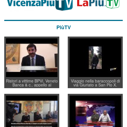
PiùTV
Ristori a vittime BPVi, Veneto
Viaggio nella baraccopoli di
Banca & c., appello al
via Giuriato a San Pio X.
sottosegretario Alessio
Vicenza ai Vicentini: “faremo
Villarosa: per mettere ordine
un regalo di Natale ai
convochi con Di Maio CNCU
residenti”
a supporto della cabina di
regia al Mef