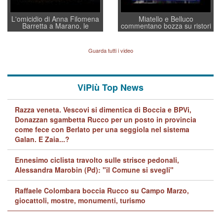
L'omicidio di Anna Filomena
Miatello e Belluco
Barretta a Marano, le
commentano bozza su ristori
indagini dei carabinieri di
BPVi e Veneto Banca
Vicenza sul marito Angelo
Lavarra: più avvincenti di
Guarda tutti i video
quelle di... Barbara D'Urso
ViPiù Top News
Razza veneta. Vescovi si dimentica di Boccia e BPVi,
Donazzan sgambetta Rucco per un posto in provincia
come fece con Berlato per una seggiola nel sistema
Galan. E Zaia...?
Ennesimo ciclista travolto sulle strisce pedonali,
Alessandra Marobin (Pd): "il Comune si svegli"
Raffaele Colombara boccia Rucco su Campo Marzo,
giocattoli, mostre, monumenti, turismo