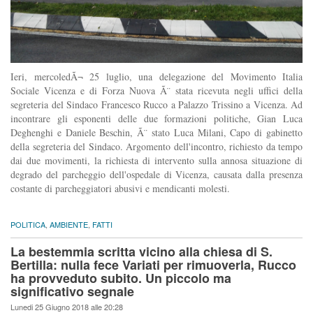
Ieri, mercoledÃ¬ 25 luglio, una delegazione del Movimento Italia
Sociale Vicenza e di Forza Nuova Ã¨ stata ricevuta negli uffici della
segreteria del Sindaco Francesco Rucco a Palazzo Trissino a Vicenza. Ad
incontrare gli esponenti delle due formazioni politiche, Gian Luca
Deghenghi e Daniele Beschin, Ã¨ stato Luca Milani, Capo di gabinetto
della segreteria del Sindaco. Argomento dell'incontro, richiesto da tempo
dai due movimenti, la richiesta di intervento sulla annosa situazione di
degrado del parcheggio dell'ospedale di Vicenza, causata dalla presenza
costante di parcheggiatori abusivi e mendicanti molesti.
POLITICA
,
AMBIENTE
,
FATTI
La bestemmia scritta vicino alla chiesa di S.
Bertilla: nulla fece Variati per rimuoverla, Rucco
ha provveduto subito. Un piccolo ma
significativo segnale
Lunedi 25 Giugno 2018 alle 20:28