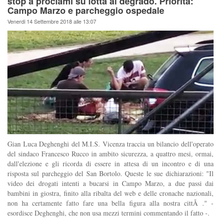
stop a proclami su lotta al degrado. Priorità:
Campo Marzo e parcheggio ospedale
Venerdi 14 Settembre 2018 alle 13:07
Gian Luca Deghenghi del M.I.S. Vicenza traccia un bilancio dell'operato
del sindaco Francesco Rucco in ambito sicurezza, a quattro mesi, ormai,
dall'elezione e gli ricorda di essere in attesa di un incontro e di una
risposta sul parcheggio del San Bortolo. Queste le sue dichiarazioni: "Il
video dei drogati intenti a bucarsi in Campo Marzo, a due passi dai
bambini in giostra, finito alla ribalta del web e delle cronache nazionali,
non ha certamente fatto fare una bella figura alla nostra cittÃ ." -
esordisce Deghenghi, che non usa mezzi termini commentando il fatto -.