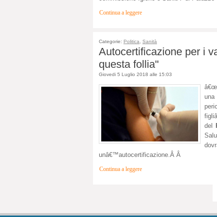
Continua a leggere
Categorie:
Politica
,
Sanità
Autocertificazione per i v
questa follia"
Giovedi 5 Luglio 2018 alle 15:03
â€œL
una 
peri
figl
del
Sal
dov
unâ€™autocertificazione.Â Â
Continua a leggere