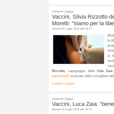
Categorie:
Politica
Vaccini, Silvia Rizzotto d
Moretti: "siamo per la libe
Venerdi 20 Luglio 2018 alle 18:17
â€œA
la l
prop
mini
ai
v
res
vac
Rizzotto
, capogruppo della
lista Zaia
polemicheÂ
avanzate dalla consigliera de
Continua a leggere
Categorie:
Politica
Vaccini, Luca Zaia: "bene 
Giovedi 19 Luglio 2018 alle 14:57