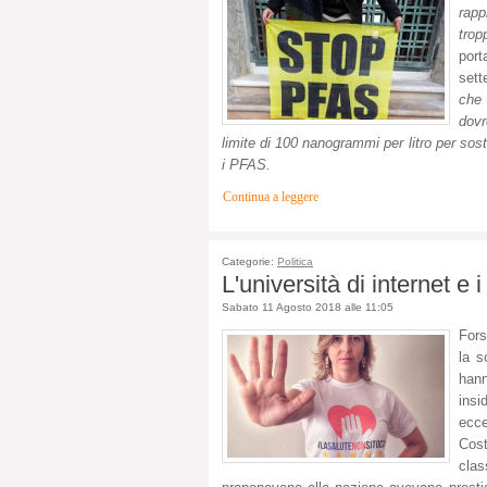
rapp
trop
por
sett
che 
dovr
limite di 100 nanogrammi per litro per so
i PFAS.
Continua a leggere
Categorie:
Politica
L'università di internet e 
Sabato 11 Agosto 2018 alle 11:05
Fors
la s
han
insi
ecce
Cost
clas