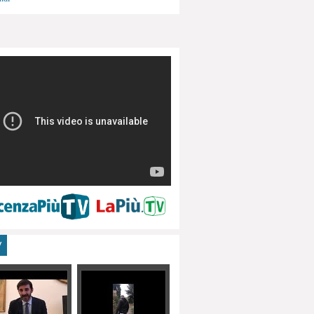
menti, turismo
V