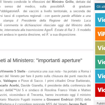
l Veneto condivide le riflessioni del
Ministro Grillo
, dettate dal
CASO
bisog
campa
n senso del medico, sulla possibilitÃ di graduare
Gli al
Meno 
Ultim
pace 
obbligatorietÃ dei vaccini a livello territoriale, a seconda dei
Amen
Rolan
inter
rsi tassi di copertura regionali -
con queste parole affidate a una
polit
dall'
a stampa il Presidente della Regione del Veneto Luca
dei c
Rotat
Â commenta le dichiarazioni rilasciate oggi dal Ministro della
consi
Autos
te, intervenuta alla trasmissione AgorÃ Estate di Rai 3
- Il modello
compl
Come 
nni andava in questa direzione, ed Ã¨ a sua disposizione.
50 so
20 mi
Comu
Vitto
eti al Ministero: "importanti aperture"
fatto 
seggi
dispo
Vimento 5 Stelle
-
comunica una sua nota
- ha portato a Roma i
sopra
aci del Veneto per fare il punto sulla chiusura dei punti nascita di
Paro
ia,
Valdagno
e Piove di Sacco. I primi cittadini Omar Barbierato,
ncarlo Acerbi,
Davide Gianella, il presidente della conferenza dei
aci dellâ€™Usl 5 e sindaco di Rosolina Franco Vitale e Matteo
zzini, vicesindaco di Trecenta, hanno incontrato oggi il ministro
etario Maurizio Fugatti insieme a
Giovanni Endrizzi
(M5S) della
Madama e il consigliere regionale M5S del Veneto
Jacopo Berti
.