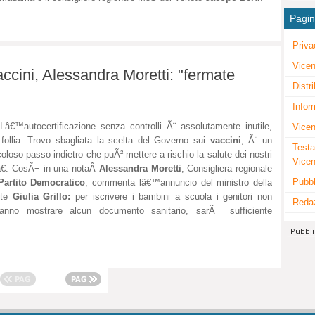
Pagi
Priva
Vicen
accini, Alessandra Moretti: "fermate
Distr
Infor
â€™autocertificazione senza controlli Ã¨ assolutamente inutile,
Vicen
follia. Trovo sbagliata la scelta del Governo sui
vaccini
, Ã¨ un
Testa
coloso passo indietro che puÃ² mettere a rischio la salute dei nostri
Vice
iâ€. CosÃ¬ in una notaÂ
Alessandra Moretti
, Consigliera regionale
Pubbl
Partito Democratico
, commenta lâ€™annuncio del ministro della
ute
Giulia Grillo:
per iscrivere i bambini a scuola i genitori non
Reda
ranno mostrare alcun documento sanitario, sarÃ sufficiente