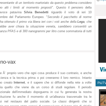
resentante di un territorio martoriato da questo problema considero
monu
po alti i limiti al momento proposti
". Questo il pensiero della
tavoce patavina
Silvia Benedetti
riguardo il voto di ieri 10
embre del Parlamento Europeo. "
Secondo il pacchetto di norme
ha ottenuto il primo via libera ieri con i voti anche della
Lega
, che
ebbe aver chiara la situazione veneta, sarebbero consentiti un
stanza PFAS e di 300 nanogrammi per litro come sommatoria di tutti
i no-vax
e Ã¨ proprio vero che ogni cosa produce il suo contrario, e anche
cienza e la tecnica prima o poi creeranno il loro nemico. Intanto
no creato
Internet
, e il sapere che si diffonde nella rete a volte
PiùT
dia quello che viene da un corso di studi regolare. Il periodo
zionale dell'immediato dopoguerra in cui fu generata la nostra
ituzione fu anche il momento di un'alleanza trasversale tra le
si nel restauro del patto sociale. Le classi dirigenti che si