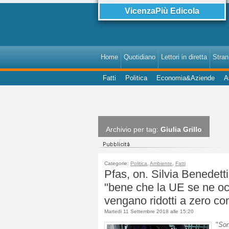
VicenzaPiù Edicola
Home
Quotidiano
Lettori in diretta
StranI
Fatti
Politica
Economia&Aziende
A
Archivio per tag:
Giulia Grillo
Categorie:
Politica
,
Ambiente
,
Fatti
Pfas, on. Silvia Benedett
"bene che la UE se ne occ
vengano ridotti a zero c
Martedi 11 Settembre 2018 alle 15:20
"
Son