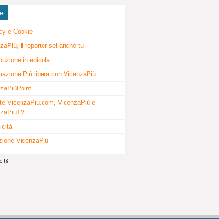
ne
cy e Cookie
zaPiù, il reporter sei anche tu
ibuzione in edicola
mazione Più libera con VicenzaPiù
zaPiùPoint
te VicenzaPiu.com, VicenzaPiù e
nzaPiùTV
icità
zione VicenzaPiù