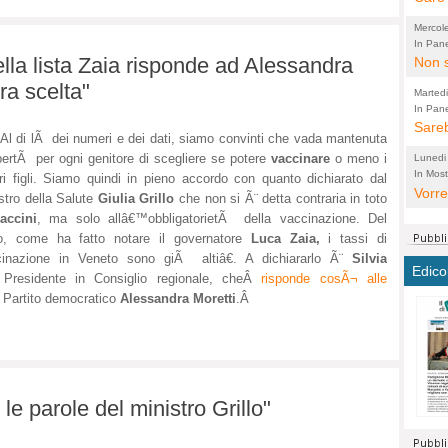
perco
"prog
Mercol
cittad
porch
In Pane
ella lista Zaia risponde ad Alessandra
Bretell
Non s
2003 
per i
sicur
Madda
che "
ra scelta"
Marted
autom
propo
qui 
In Pane
(Lucian
Bretell
Sareb
quot
proge
PER 
l di lÃ dei numeri e dei dati, siamo convinti che vada mantenuta
Pidin
rotab
sono 
ibertÃ per ogni genitore di scegliere se potere
vaccinare
o meno i
Lunedi
elett
panni
(non 
In Most
(Lucian
ri figli. Siamo quindi in pieno accordo con quanto dichiarato dal
di vola
Vorre
Villa
la mo
dal G
stro della Salute
Giulia Grillo
che non si Ã¨ detta contraria in toto
inten
distr
sono 
Aspro
accini
, ma solo allâ€™obbligatorietÃ della vaccinazione. Del
e sag
città,
asso
to, come ha fatto notare il governatore
Luca Zaia,
i tassi di
parte
conti
cinazione in Veneto sono giÃ altiâ€. A dichiararlo Ã¨
Silvia
citta
a dir
chius
Edico
Presidente in Consiglio regionale, cheÂ
risponde cosÃ¬ alle
Chier
Pace 
costr
Sind
l Partito democratico
Alessandra Moretti
.Â
FORT
costr
invec
Micro
TUTTA
signo
morac
temat
RUSS
vuol
ancor
Ora i
ECCEL
come 
cambi
la nu
alta 
seria
stagn
L'ope
le parole del ministro Grillo"
Citta
conse
ma no
propa
perch
Comu