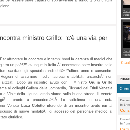
o per essere state capaci di sopravvivere al lungo giro di chiglia
igiana.
Risto
Venet
appel
Aless
mette
con 
suppo
regia
contra ministro Grillo: "c'è una via per
L'omi
Filom
Maran
er affrontare in concreto e in tempi brevi la carenza di medici che
carab
Guarda
egistra un poâ€™ ovunque in Italia Ã¨ necessario poter inserire nelle
marit
più a
tture sanitarie gli specializzandi dellâ€™ultimo anno e consentire
di...
 Regioni di assumere medici laureati e abilitati, ancorchÃ¨ non
ializzati. Dopo un incontro avuto con il Ministro
Giulia Grillo
eme ai colleghi Gallera della Lombardia, Riccardi del Friuli Venezia
Comme
ia e Viale della Liguria, credo siamo sulla buona strada. Il Veneto
giÃ pronto a procedereâ€.Â
Lo sottolinea in una nota
Domeni
In Enne
(Lucian
ione Veneto
Luca Coletto
riferendo di un incontro avuto ieri al
Alessan
Consi
 discusso di nuove modalitÃ di accesso del personale medico al
evide
tato giuridico.
Gioved
Asses
In Pane
(Lucian
Bretell
Caro 
Marco