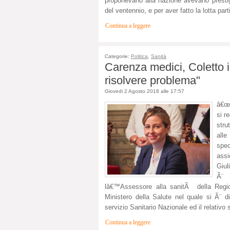
proponevano alla nazione avevano prestigi
del ventennio, e per aver fatto la lotta part
Continua a leggere
Categorie:
Politica
,
Sanità
Carenza medici, Coletto in
risolvere problema"
Giovedi 2 Agosto 2018 alle 17:57
â€œP
si r
stru
alle
spec
assi
Giul
Ã¨ 
lâ€™Assessore alla sanitÃ della Reg
Ministero della Salute nel quale si Ã¨
servizio Sanitario Nazionale ed il relativo s
Continua a leggere