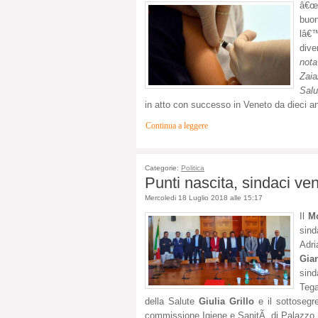
â€œI
buo
lâ€™
dive
not
Zaia
Salu
in atto con successo in Veneto da dieci a
Continua a leggere
Categorie:
Politica
Punti nascita, sindaci ven
Mercoledi 18 Luglio 2018 alle 15:17
Il
Mo
sind
Adr
Gia
sind
Tega
della Salute
Giulia Grillo
e il sottosegr
commissione Igiene e SanitÃ di Palazzo 