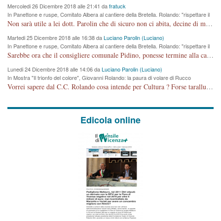
Mercoledi 26 Dicembre 2018 alle 21:41 da
fratuck
In Panettone e ruspe, Comitato Albera al cantiere della Bretella. Rolando: "rispettare il
cronoprogramma"
Non sarà utile a lei dott. Parolin che di sicuro non ci abita, decine di migliaia di TIR, automobili e padroncini che passano quotidianamente per una strada appena rotabile, non è più possibile stendere i panni, attraversare la strada senza rischiare la morte, le case stanno crepando, i tempi sono cambiati e la bretella non passerà assolutamente per maddalene (ma cosa sta a dire?!), dia invece responsabilità a chi ha costruito tagliando la strada che doveva invece terminare a isola vicentina e non al moracchino lasciando Motta di Costabissara ancora in panne di traffico. I tempi sono cambiati dottore e se l'anagrafe della vita stagna nell'essere umano impressioni conservatrici, la società non le considera perchè va avanti, si industrializza e ha bisogno di infrastrutture e di sviluppo. Ultima considerazione, se è geloso di Rolando perchè vede in lui solo campagne politiche mentre si difendono i SOLI diritti dei cittadini, la preghiamo faccia considerazioni più appropriate. Saluti e complimenti per i suoi scritti.
Martedi 25 Dicembre 2018 alle 16:38 da
Luciano Parolin (Luciano)
In Panettone e ruspe, Comitato Albera al cantiere della Bretella. Rolando: "rispettare il
cronoprogramma"
Sarebbe ora che il consigliere comunale Pidino, ponesse termine alla campagna elettorale nel territorio del suo seggio Villaggio del Sole. La tiraca è iniziata, distruggerà 6 km di prateria ovest della città, ricca di fonti e sorgenti d'acqua. I cittadini di Maddalene non avranno più Pace la notte. Molta colpa per la costruzione di questa Strada è proprio del signor Rolando,dei suoi gazebo mobili e che vuol far passare questa opera VANDALICA come progetto "utile" a chi ? Non è cosa seria sig. Rolando!
Lunedi 24 Dicembre 2018 alle 14:06 da
Luciano Parolin (Luciano)
In Mostra "Il trionfo del colore", Giovanni Rolando: la paura di volare di Rucco
Vorrei sapere dal C.C. Rolando cosa intende per Cultura ? Forse tarallucci, vino e sagre, o spaghetti tricolori del PD ? Il continuo (s)parlare della mostra a Palazzo Chiericati caro consigliere DANNEGGIA FORTEMENTE l'immagine della città TUTTA e fa deviare i consensi che in RUSSIA (badi bene ex U.R.S.S.) sono ECCELLENTI. A livello artistico l'evento è di alta Valenza culturale, COMPITO di Tutta la Cittadinanza fare il possibile per propagandare l'iniziativa senza farne UN CASO PARTITICO come fa Lei da sempre. Meno Gazebo + Partecipazione! E così sia. Amen.
Edicola online