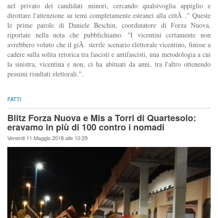
nel privato dei candidati minori, cercando qualsivoglia appiglio e
dirottare l'attenzione su temi completamente estranei alla cittÃ ." Queste
le prime parole di Daniele Beschin, coordinatore di Forza Nuova,
riportate nella nota che pubblichiamo. "I vicentini certamente non
avrebbero voluto che il giÃ sterile scenario elettorale vicentino, finisse a
cadere sulla solita retorica tra fascisti e antifascisti, una metodologia a cui
la sinistra, vicentina e non, ci ha abituati da anni, tra l'altro ottenendo
pessimi risultati elettorali.".
FATTI
Blitz Forza Nuova e Mis a Torri di Quartesolo:
eravamo in più di 100 contro i nomadi
Venerdi 11 Maggio 2018 alle 10:29