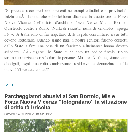
"Si proceda a censire i rom presenti nei campi cittadini e in provincia".
Inizia cosÃ¬ la nota che pubblichiamo diramata in queste ore da Forza
Nuova Vicenza (nella foto d'archivio Forza Nuova Mis a Torri di
Quartesolo contro i Rom). "Nulla di razzista, nulla di xenofobo - spiega
FN -. Si tratta solo di far rispettare delle regole comunitarie a cui tutti
devono sottostare. Quando siamo nati, i nostri genitori furono costretti
dallo Stato a fare una cosa di un fascismo allucinante: hanno dovuto
schedarci. SÃ¬ signori, lo Stato ci ha dato un codice fiscale, tipico
strumento nazista per schedare le persone. Ma non Ã¨ finita, siamo stati
obbligati, ogni qualvolta cambiavamo residenza, a denunciare quella
nuova! Vi rendete conto?!"
FATTI
Parcheggiatori abusivi al San Bortolo, Mis e
Forza Nuova Vicenza "fotografano" la situazione
di criticità irrisolta
Giovedi 14 Giugno 2018 alle 19:26