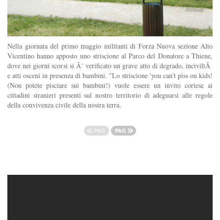
Nella giornata del primo maggio militanti di Forza Nuova sezione Alto
Vicentino hanno apposto uno striscione al Parco del Donatore a Thiene,
dove nei giorni scorsi si Ã¨ verificato un grave atto di degrado, inciviltÃ
e atti osceni in presenza di bambini. "Lo striscione 'you can't piss on kids!
(Non potete pisciare sui bambini!) vuole essere un invito cortese ai
cittadini stranieri presenti sul nostro territorio di adeguarsi alle regole
della convivenza civile della nostra terra.