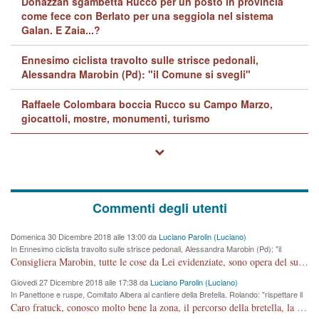
Donazzan sgambetta Rucco per un posto in provincia
come fece con Berlato per una seggiola nel sistema
Galan. E Zaia...?
Ennesimo ciclista travolto sulle strisce pedonali,
Alessandra Marobin (Pd): "il Comune si svegli"
Raffaele Colombara boccia Rucco su Campo Marzo,
giocattoli, mostre, monumenti, turismo
Commenti degli utenti
Domenica 30 Dicembre 2018 alle 13:00 da
Luciano Parolin (Luciano)
In Ennesimo ciclista travolto sulle strisce pedonali, Alessandra Marobin (Pd): "il
Comune si svegli"
Consigliera Marobin, tutte le cose da Lei evidenziate, sono opera del suo ex Assessore e compagno di Partito Antonio Marco Dalla Pozza Assessore alla "progettazione" di piste ciclabili e altre porcherie. A lui manderei il conto da saldare per incidenti e danni alle persone. E' ora che "finiamola." Avete perso rassegnatevi. qui IL SINDACO RUCCO NON C'ENTRA PER NIENTE. CAPITO!!!!!!!! Amen.
Giovedi 27 Dicembre 2018 alle 17:38 da
Luciano Parolin (Luciano)
In Panettone e ruspe, Comitato Albera al cantiere della Bretella. Rolando: "rispettare il
cronoprogramma"
Caro fratuck, conosco molto bene la zona, il percorso della bretella, la situazione dei cittadini, abito in Viale Trento. A partire dal 2003 ho partecipato al Comitato di Maddalene pro bretella, e a riunioni propositive per apportare modifiche al progetto. Numerose mie foto del territorio sono arrivate a Roma, altri miei interventi (non graditi dalla Sx) sono stati pubblicati dal GdV, assieme ad altri come Ciro Asproso, ora favorevole alla bretella. Ho partecipato alla raccolta firme per la chiusura della strada x 5 giorni eseguita dal Sindaco Hullwech per sforamento 180 Micro/g. Pertanto come impegno per la tematica sono apposto con la coscienza. Ora il Progetto è partito, fine! Voglio dire che la nuova Giunta "comunale" non c'entra più. L'opera sarà "malauguratamente" eseguita, ma non con il mio placet. Il Consigliere Comunale dovrebbe capire che la campagna elettorale è finita, con buona pace di tutti. Quello che invece dovrebbe interessare è la proprietà della strada, dall'uscita autostradale Ovest, sino alla Rotatoria dell'Albara, vi sono tre possessori: Autostrade SpA; La Provincia, il Comune. Come la mettiamo per il futuro ? I costi, da 50 sono saliti a 100 milioni di € come dire 20 milioni a KM (!) da non credere. Comunque si farà. Ma nessuno canti Vittoria, anzi meglio non farne un ulteriore fatto "partitico" per questioni elettorali o di seggio. Se mi manda la sua mail, sono disponibile ad inviare i documenti e le foto sopra descritte. Con ossequi, Luciano Parolin