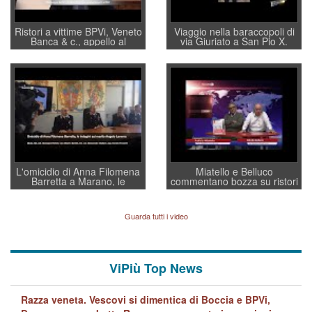
Ristori a vittime BPVi, Veneto
Viaggio nella baraccopoli di
Banca & c., appello al
via Giuriato a San Pio X.
sottosegretario Alessio
Vicenza ai Vicentini: “faremo
Villarosa: per mettere ordine
un regalo di Natale ai
convochi con Di Maio CNCU
residenti”
a supporto della cabina di
regia al Mef
L'omicidio di Anna Filomena
Miatello e Belluco
Barretta a Marano, le
commentano bozza su ristori
indagini dei carabinieri di
BPVi e Veneto Banca
Vicenza sul marito Angelo
Lavarra: più avvincenti di
Guarda tutti i video
quelle di... Barbara D'Urso
ViPiù Top News
Razza veneta. Vescovi si dimentica di Boccia e BPVi,