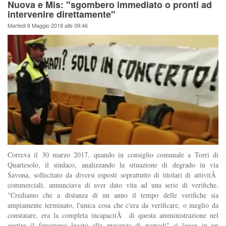
Nuova e Mis: "sgombero immediato o pronti ad
intervenire direttamente"
Martedi 8 Maggio 2018 alle 09:46
Correva il 30 marzo 2017, quando in consiglio comunale a Torri di
Quartesolo, il sindaco, analizzando la situazione di degrado in via
Savona, sollecitato da diversi esposti soprattutto di titolari di attivitÃ
commerciali, annunciava di aver dato vita ad una serie di verifiche.
"Crediamo che a distanza di un anno il tempo delle verifiche sia
ampiamente terminato, l'unica cosa che c'era da verificare, o meglio da
constatare, era la completa incapacitÃ di questa amministrazione nel
gestire il fenomeno legato alla presenza di nomadi" si legge in un