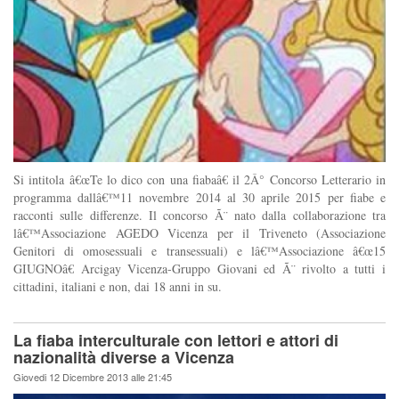
Si intitola â€œTe lo dico con una fiabaâ€ il 2Â° Concorso Letterario in
programma dallâ€™11 novembre 2014 al 30 aprile 2015 per fiabe e
racconti sulle differenze. Il concorso Ã¨ nato dalla collaborazione tra
lâ€™Associazione AGEDO Vicenza per il Triveneto (Associazione
Genitori di omosessuali e transessuali) e lâ€™Associazione â€œ15
GIUGNOâ€ Arcigay Vicenza-Gruppo Giovani ed Ã¨ rivolto a tutti i
cittadini, italiani e non, dai 18 anni in su.
La fiaba interculturale con lettori e attori di
nazionalità diverse a Vicenza
Giovedi 12 Dicembre 2013 alle 21:45