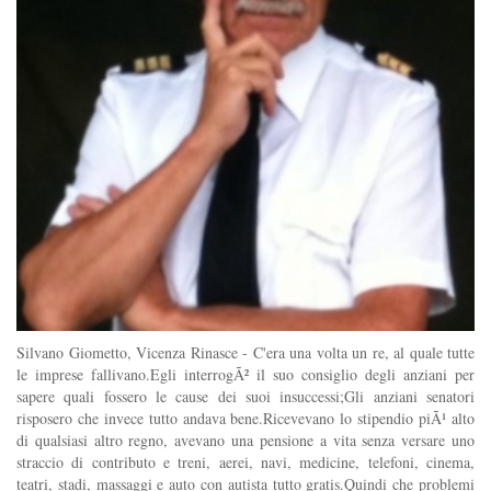
Silvano Giometto, Vicenza Rinasce - C'era una volta un re, al quale tutte
le imprese fallivano.Egli interrogÃ² il suo consiglio degli anziani per
sapere quali fossero le cause dei suoi insuccessi;Gli anziani senatori
risposero che invece tutto andava bene.Ricevevano lo stipendio piÃ¹ alto
di qualsiasi altro regno, avevano una pensione a vita senza versare uno
straccio di contributo e treni, aerei, navi, medicine, telefoni, cinema,
teatri, stadi, massaggi e auto con autista tutto gratis.Quindi che problemi