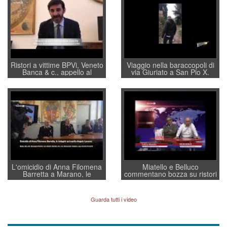
Ristori a vittime BPVi, Veneto
Viaggio nella baraccopoli di
Banca & c., appello al
via Giuriato a San Pio X.
sottosegretario Alessio
Vicenza ai Vicentini: “faremo
Villarosa: per mettere ordine
un regalo di Natale ai
convochi con Di Maio CNCU
residenti”
a supporto della cabina di
regia al Mef
L'omicidio di Anna Filomena
Miatello e Belluco
Barretta a Marano, le
commentano bozza su ristori
indagini dei carabinieri di
BPVi e Veneto Banca
Vicenza sul marito Angelo
Lavarra: più avvincenti di
Guarda tutti i video
quelle di... Barbara D'Urso