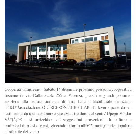
Cooperativa Insieme - Sabato 14 dicembre prossimo presso la cooperativa
Insieme in via Dalla Scola 255 a Vicenza, piccoli e grandi potranno
assistere alla lettura animata di una fiaba interculturale realizzata
dallâ€™associazione OLTREFRONTIERE LAB. Il lavoro parte da un
testo tratto da una fiaba norvegese â€œI tre doni del vento/ Upepo Vindur
VÄ“jÅ¡â€ e si arricchisce di suggestioni provenienti da culture e
tradizioni di paesi diversi, giocando intorno allâ€™immaginario popolare
e infantile del vento.