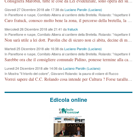
Consigliera Marobin, tutte le cose da Lei evidenziate, sono opera del suo ex Assessore e compagno di Partito Antonio Marco Dalla Pozza Assessore alla "progettazione" di piste ciclabili e altre porcherie. A lui manderei il conto da saldare per incidenti e danni alle persone. E' ora che "finiamola." Avete perso rassegnatevi. qui IL SINDACO RUCCO NON C'ENTRA PER NIENTE. CAPITO!!!!!!!! Amen.
Giovedi 27 Dicembre 2018 alle 17:38 da
Luciano Parolin (Luciano)
In Panettone e ruspe, Comitato Albera al cantiere della Bretella. Rolando: "rispettare il
cronoprogramma"
Caro fratuck, conosco molto bene la zona, il percorso della bretella, la situazione dei cittadini, abito in Viale Trento. A partire dal 2003 ho partecipato al Comitato di Maddalene pro bretella, e a riunioni propositive per apportare modifiche al progetto. Numerose mie foto del territorio sono arrivate a Roma, altri miei interventi (non graditi dalla Sx) sono stati pubblicati dal GdV, assieme ad altri come Ciro Asproso, ora favorevole alla bretella. Ho partecipato alla raccolta firme per la chiusura della strada x 5 giorni eseguita dal Sindaco Hullwech per sforamento 180 Micro/g. Pertanto come impegno per la tematica sono apposto con la coscienza. Ora il Progetto è partito, fine! Voglio dire che la nuova Giunta "comunale" non c'entra più. L'opera sarà "malauguratamente" eseguita, ma non con il mio placet. Il Consigliere Comunale dovrebbe capire che la campagna elettorale è finita, con buona pace di tutti. Quello che invece dovrebbe interessare è la proprietà della strada, dall'uscita autostradale Ovest, sino alla Rotatoria dell'Albara, vi sono tre possessori: Autostrade SpA; La Provincia, il Comune. Come la mettiamo per il futuro ? I costi, da 50 sono saliti a 100 milioni di € come dire 20 milioni a KM (!) da non credere. Comunque si farà. Ma nessuno canti Vittoria, anzi meglio non farne un ulteriore fatto "partitico" per questioni elettorali o di seggio. Se mi manda la sua mail, sono disponibile ad inviare i documenti e le foto sopra descritte. Con ossequi, Luciano Parolin
Mercoledi 26 Dicembre 2018 alle 21:41 da
fratuck
In Panettone e ruspe, Comitato Albera al cantiere della Bretella. Rolando: "rispettare il
cronoprogramma"
Non sarà utile a lei dott. Parolin che di sicuro non ci abita, decine di migliaia di TIR, automobili e padroncini che passano quotidianamente per una strada appena rotabile, non è più possibile stendere i panni, attraversare la strada senza rischiare la morte, le case stanno crepando, i tempi sono cambiati e la bretella non passerà assolutamente per maddalene (ma cosa sta a dire?!), dia invece responsabilità a chi ha costruito tagliando la strada che doveva invece terminare a isola vicentina e non al moracchino lasciando Motta di Costabissara ancora in panne di traffico. I tempi sono cambiati dottore e se l'anagrafe della vita stagna nell'essere umano impressioni conservatrici, la società non le considera perchè va avanti, si industrializza e ha bisogno di infrastrutture e di sviluppo. Ultima considerazione, se è geloso di Rolando perchè vede in lui solo campagne politiche mentre si difendono i SOLI diritti dei cittadini, la preghiamo faccia considerazioni più appropriate. Saluti e complimenti per i suoi scritti.
Martedi 25 Dicembre 2018 alle 16:38 da
Luciano Parolin (Luciano)
In Panettone e ruspe, Comitato Albera al cantiere della Bretella. Rolando: "rispettare il
cronoprogramma"
Sarebbe ora che il consigliere comunale Pidino, ponesse termine alla campagna elettorale nel territorio del suo seggio Villaggio del Sole. La tiraca è iniziata, distruggerà 6 km di prateria ovest della città, ricca di fonti e sorgenti d'acqua. I cittadini di Maddalene non avranno più Pace la notte. Molta colpa per la costruzione di questa Strada è proprio del signor Rolando,dei suoi gazebo mobili e che vuol far passare questa opera VANDALICA come progetto "utile" a chi ? Non è cosa seria sig. Rolando!
Lunedi 24 Dicembre 2018 alle 14:06 da
Luciano Parolin (Luciano)
In Mostra "Il trionfo del colore", Giovanni Rolando: la paura di volare di Rucco
Vorrei sapere dal C.C. Rolando cosa intende per Cultura ? Forse tarallucci, vino e sagre, o spaghetti tricolori del PD ? Il continuo (s)parlare della mostra a Palazzo Chiericati caro consigliere DANNEGGIA FORTEMENTE l'immagine della città TUTTA e fa deviare i consensi che in RUSSIA (badi bene ex U.R.S.S.) sono ECCELLENTI. A livello artistico l'evento è di alta Valenza culturale, COMPITO di Tutta la Cittadinanza fare il possibile per propagandare l'iniziativa senza farne UN CASO PARTITICO come fa Lei da sempre. Meno Gazebo + Partecipazione! E così sia. Amen.
Edicola online