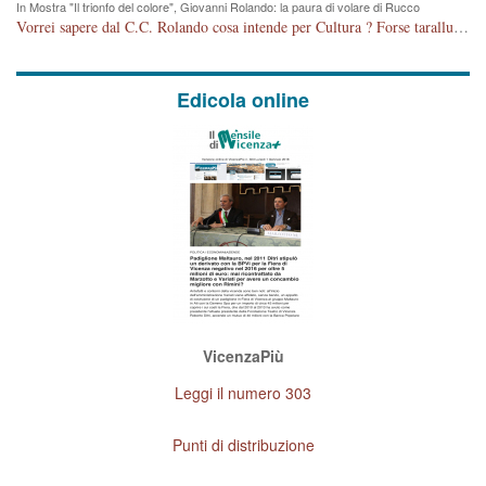
In Mostra "Il trionfo del colore", Giovanni Rolando: la paura di volare di Rucco
Vorrei sapere dal C.C. Rolando cosa intende per Cultura ? Forse tarallucci, vino e sagre, o spaghetti tricolori del PD ? Il continuo (s)parlare della mostra a Palazzo Chiericati caro consigliere DANNEGGIA FORTEMENTE l'immagine della città TUTTA e fa deviare i consensi che in RUSSIA (badi bene ex U.R.S.S.) sono ECCELLENTI. A livello artistico l'evento è di alta Valenza culturale, COMPITO di Tutta la Cittadinanza fare il possibile per propagandare l'iniziativa senza farne UN CASO PARTITICO come fa Lei da sempre. Meno Gazebo + Partecipazione! E così sia. Amen.
Edicola online
VicenzaPiù
Leggi il numero 303
Punti di distribuzione