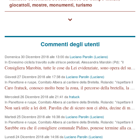
giocattoli, mostre, monumenti, turismo
Commenti degli utenti
Domenica 30 Dicembre 2018 alle 13:00 da
Luciano Parolin (Luciano)
In Ennesimo ciclista travolto sulle strisce pedonali, Alessandra Marobin (Pd): "il
Comune si svegli"
Consigliera Marobin, tutte le cose da Lei evidenziate, sono opera del suo ex Assessore e compagno di Partito Antonio Marco Dalla Pozza Assessore alla "progettazione" di piste ciclabili e altre porcherie. A lui manderei il conto da saldare per incidenti e danni alle persone. E' ora che "finiamola." Avete perso rassegnatevi. qui IL SINDACO RUCCO NON C'ENTRA PER NIENTE. CAPITO!!!!!!!! Amen.
Giovedi 27 Dicembre 2018 alle 17:38 da
Luciano Parolin (Luciano)
In Panettone e ruspe, Comitato Albera al cantiere della Bretella. Rolando: "rispettare il
cronoprogramma"
Caro fratuck, conosco molto bene la zona, il percorso della bretella, la situazione dei cittadini, abito in Viale Trento. A partire dal 2003 ho partecipato al Comitato di Maddalene pro bretella, e a riunioni propositive per apportare modifiche al progetto. Numerose mie foto del territorio sono arrivate a Roma, altri miei interventi (non graditi dalla Sx) sono stati pubblicati dal GdV, assieme ad altri come Ciro Asproso, ora favorevole alla bretella. Ho partecipato alla raccolta firme per la chiusura della strada x 5 giorni eseguita dal Sindaco Hullwech per sforamento 180 Micro/g. Pertanto come impegno per la tematica sono apposto con la coscienza. Ora il Progetto è partito, fine! Voglio dire che la nuova Giunta "comunale" non c'entra più. L'opera sarà "malauguratamente" eseguita, ma non con il mio placet. Il Consigliere Comunale dovrebbe capire che la campagna elettorale è finita, con buona pace di tutti. Quello che invece dovrebbe interessare è la proprietà della strada, dall'uscita autostradale Ovest, sino alla Rotatoria dell'Albara, vi sono tre possessori: Autostrade SpA; La Provincia, il Comune. Come la mettiamo per il futuro ? I costi, da 50 sono saliti a 100 milioni di € come dire 20 milioni a KM (!) da non credere. Comunque si farà. Ma nessuno canti Vittoria, anzi meglio non farne un ulteriore fatto "partitico" per questioni elettorali o di seggio. Se mi manda la sua mail, sono disponibile ad inviare i documenti e le foto sopra descritte. Con ossequi, Luciano Parolin
Mercoledi 26 Dicembre 2018 alle 21:41 da
fratuck
In Panettone e ruspe, Comitato Albera al cantiere della Bretella. Rolando: "rispettare il
cronoprogramma"
Non sarà utile a lei dott. Parolin che di sicuro non ci abita, decine di migliaia di TIR, automobili e padroncini che passano quotidianamente per una strada appena rotabile, non è più possibile stendere i panni, attraversare la strada senza rischiare la morte, le case stanno crepando, i tempi sono cambiati e la bretella non passerà assolutamente per maddalene (ma cosa sta a dire?!), dia invece responsabilità a chi ha costruito tagliando la strada che doveva invece terminare a isola vicentina e non al moracchino lasciando Motta di Costabissara ancora in panne di traffico. I tempi sono cambiati dottore e se l'anagrafe della vita stagna nell'essere umano impressioni conservatrici, la società non le considera perchè va avanti, si industrializza e ha bisogno di infrastrutture e di sviluppo. Ultima considerazione, se è geloso di Rolando perchè vede in lui solo campagne politiche mentre si difendono i SOLI diritti dei cittadini, la preghiamo faccia considerazioni più appropriate. Saluti e complimenti per i suoi scritti.
Martedi 25 Dicembre 2018 alle 16:38 da
Luciano Parolin (Luciano)
In Panettone e ruspe, Comitato Albera al cantiere della Bretella. Rolando: "rispettare il
cronoprogramma"
Sarebbe ora che il consigliere comunale Pidino, ponesse termine alla campagna elettorale nel territorio del suo seggio Villaggio del Sole. La tiraca è iniziata, distruggerà 6 km di prateria ovest della città, ricca di fonti e sorgenti d'acqua. I cittadini di Maddalene non avranno più Pace la notte. Molta colpa per la costruzione di questa Strada è proprio del signor Rolando,dei suoi gazebo mobili e che vuol far passare questa opera VANDALICA come progetto "utile" a chi ? Non è cosa seria sig. Rolando!
Lunedi 24 Dicembre 2018 alle 14:06 da
Luciano Parolin (Luciano)