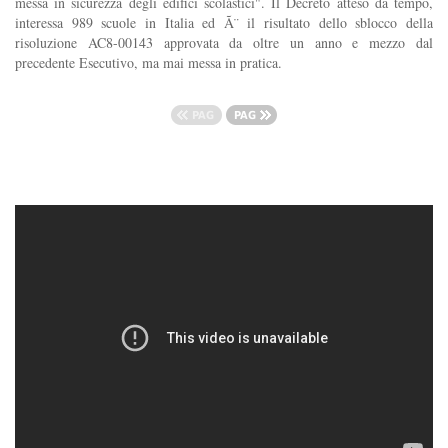
messa in sicurezza degli edifici scolastici". Il Decreto atteso da tempo,
interessa 989 scuole in Italia ed Ã¨ il risultato dello sblocco della
risoluzione AC8-00143 approvata da oltre un anno e mezzo dal
precedente Esecutivo, ma mai messa in pratica.