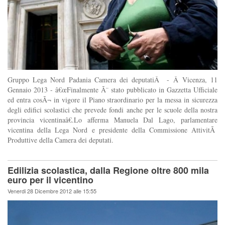
Gruppo Lega Nord Padania Camera dei deputatiÂ - Â Vicenza, 11
Gennaio 2013 - â€œFinalmente Ã¨ stato pubblicato in Gazzetta Ufficiale
ed entra cosÃ¬ in vigore il Piano straordinario per la messa in sicurezza
degli edifici scolastici che prevede fondi anche per le scuole della nostra
provincia vicentinaâ€.Lo afferma Manuela Dal Lago, parlamentare
vicentina della Lega Nord e presidente della Commissione AttivitÃ
Produttive della Camera dei deputati.
Edilizia scolastica, dalla Regione oltre 800 mila
euro per il vicentino
Venerdi 28 Dicembre 2012 alle 15:55