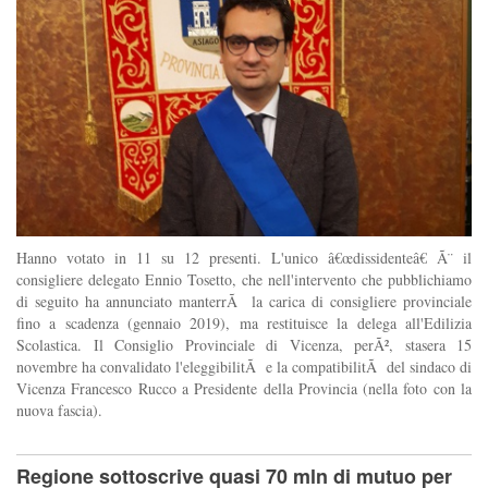
Hanno votato in 11 su 12 presenti. L'unico â€œdissidenteâ€ Ã¨ il
consigliere delegato Ennio Tosetto, che nell'intervento che pubblichiamo
di seguito ha annunciato manterrÃ la carica di consigliere provinciale
fino a scadenza (gennaio 2019), ma restituisce la delega all'Edilizia
Scolastica. Il Consiglio Provinciale di Vicenza, perÃ², stasera 15
novembre ha convalidato l'eleggibilitÃ e la compatibilitÃ del sindaco di
Vicenza Francesco Rucco a Presidente della Provincia (nella foto con la
nuova fascia).
Regione sottoscrive quasi 70 mln di mutuo per