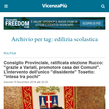
Archivio per tag:
edilizia scolastica
POLITICA
Consiglio Provinciale, ratificata elezione Rucco:
"grazie a Variati, promotore casa dei Comuni".
L’intervento dell'unico "dissidente" Tosetto:
"intesa tra pochi"
Giovedi 15 Novembre 2018 alle 22:33