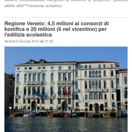
adibiti allâ€™istruzione scolastica.
Regione Veneto: 4,5 milioni ai consorzi di
bonifica e 20 milioni (6 nel vicentino) per
l'edilizia scolastica
Venerdi 2 Gennaio 2015 alle 21:25