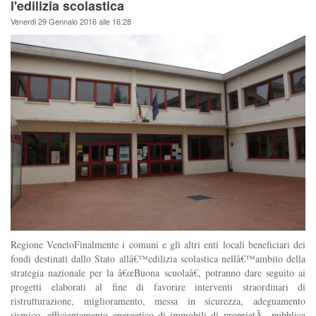
l'edilizia scolastica
Venerdi 29 Gennaio 2016 alle 16:28
Regione VenetoFinalmente i comuni e gli altri enti locali beneficiari dei
fondi destinati dallo Stato allâ€™edilizia scolastica nellâ€™ambito della
strategia nazionale per la â€œBuona scuolaâ€, potranno dare seguito ai
progetti elaborati al fine di favorire interventi straordinari di
ristrutturazione, miglioramento, messa in sicurezza, adeguamento
sismico, efficientamento energetico di immobili di proprietÃ pubblica