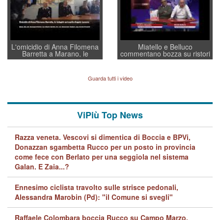
L'omicidio di Anna Filomena
Miatello e Belluco
Barretta a Marano, le
commentano bozza su ristori
indagini dei carabinieri di
BPVi e Veneto Banca
Vicenza sul marito Angelo
Lavarra: più avvincenti di
Guarda tutti i video
quelle di... Barbara D'Urso
ViPiù Top News
Razza veneta. Vescovi si dimentica di Boccia e BPVi,
Donazzan sgambetta Rucco per un posto in provincia
come fece con Berlato per una seggiola nel sistema
Galan. E Zaia...?
Ennesimo ciclista travolto sulle strisce pedonali,
Alessandra Marobin (Pd): "il Comune si svegli"
Raffaele Colombara boccia Rucco su Campo Marzo,