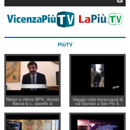
PiùTV
Ristori a vittime BPVi, Veneto
Viaggio nella baraccopoli di
Banca & c., appello al
via Giuriato a San Pio X.
sottosegretario Alessio
Vicenza ai Vicentini: “faremo
Villarosa: per mettere ordine
un regalo di Natale ai
convochi con Di Maio CNCU
residenti”
a supporto della cabina di
regia al Mef