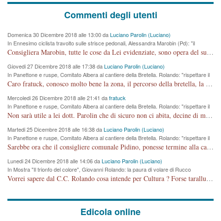
Commenti degli utenti
Domenica 30 Dicembre 2018 alle 13:00 da
Luciano Parolin (Luciano)
In Ennesimo ciclista travolto sulle strisce pedonali, Alessandra Marobin (Pd): "il
Comune si svegli"
Consigliera Marobin, tutte le cose da Lei evidenziate, sono opera del suo ex Assessore e compagno di Partito Antonio Marco Dalla Pozza Assessore alla "progettazione" di piste ciclabili e altre porcherie. A lui manderei il conto da saldare per incidenti e danni alle persone. E' ora che "finiamola." Avete perso rassegnatevi. qui IL SINDACO RUCCO NON C'ENTRA PER NIENTE. CAPITO!!!!!!!! Amen.
Giovedi 27 Dicembre 2018 alle 17:38 da
Luciano Parolin (Luciano)
In Panettone e ruspe, Comitato Albera al cantiere della Bretella. Rolando: "rispettare il
cronoprogramma"
Caro fratuck, conosco molto bene la zona, il percorso della bretella, la situazione dei cittadini, abito in Viale Trento. A partire dal 2003 ho partecipato al Comitato di Maddalene pro bretella, e a riunioni propositive per apportare modifiche al progetto. Numerose mie foto del territorio sono arrivate a Roma, altri miei interventi (non graditi dalla Sx) sono stati pubblicati dal GdV, assieme ad altri come Ciro Asproso, ora favorevole alla bretella. Ho partecipato alla raccolta firme per la chiusura della strada x 5 giorni eseguita dal Sindaco Hullwech per sforamento 180 Micro/g. Pertanto come impegno per la tematica sono apposto con la coscienza. Ora il Progetto è partito, fine! Voglio dire che la nuova Giunta "comunale" non c'entra più. L'opera sarà "malauguratamente" eseguita, ma non con il mio placet. Il Consigliere Comunale dovrebbe capire che la campagna elettorale è finita, con buona pace di tutti. Quello che invece dovrebbe interessare è la proprietà della strada, dall'uscita autostradale Ovest, sino alla Rotatoria dell'Albara, vi sono tre possessori: Autostrade SpA; La Provincia, il Comune. Come la mettiamo per il futuro ? I costi, da 50 sono saliti a 100 milioni di € come dire 20 milioni a KM (!) da non credere. Comunque si farà. Ma nessuno canti Vittoria, anzi meglio non farne un ulteriore fatto "partitico" per questioni elettorali o di seggio. Se mi manda la sua mail, sono disponibile ad inviare i documenti e le foto sopra descritte. Con ossequi, Luciano Parolin
Mercoledi 26 Dicembre 2018 alle 21:41 da
fratuck
In Panettone e ruspe, Comitato Albera al cantiere della Bretella. Rolando: "rispettare il
cronoprogramma"
Non sarà utile a lei dott. Parolin che di sicuro non ci abita, decine di migliaia di TIR, automobili e padroncini che passano quotidianamente per una strada appena rotabile, non è più possibile stendere i panni, attraversare la strada senza rischiare la morte, le case stanno crepando, i tempi sono cambiati e la bretella non passerà assolutamente per maddalene (ma cosa sta a dire?!), dia invece responsabilità a chi ha costruito tagliando la strada che doveva invece terminare a isola vicentina e non al moracchino lasciando Motta di Costabissara ancora in panne di traffico. I tempi sono cambiati dottore e se l'anagrafe della vita stagna nell'essere umano impressioni conservatrici, la società non le considera perchè va avanti, si industrializza e ha bisogno di infrastrutture e di sviluppo. Ultima considerazione, se è geloso di Rolando perchè vede in lui solo campagne politiche mentre si difendono i SOLI diritti dei cittadini, la preghiamo faccia considerazioni più appropriate. Saluti e complimenti per i suoi scritti.
Martedi 25 Dicembre 2018 alle 16:38 da
Luciano Parolin (Luciano)
In Panettone e ruspe, Comitato Albera al cantiere della Bretella. Rolando: "rispettare il
cronoprogramma"
Sarebbe ora che il consigliere comunale Pidino, ponesse termine alla campagna elettorale nel territorio del suo seggio Villaggio del Sole. La tiraca è iniziata, distruggerà 6 km di prateria ovest della città, ricca di fonti e sorgenti d'acqua. I cittadini di Maddalene non avranno più Pace la notte. Molta colpa per la costruzione di questa Strada è proprio del signor Rolando,dei suoi gazebo mobili e che vuol far passare questa opera VANDALICA come progetto "utile" a chi ? Non è cosa seria sig. Rolando!
Lunedi 24 Dicembre 2018 alle 14:06 da
Luciano Parolin (Luciano)
In Mostra "Il trionfo del colore", Giovanni Rolando: la paura di volare di Rucco
Vorrei sapere dal C.C. Rolando cosa intende per Cultura ? Forse tarallucci, vino e sagre, o spaghetti tricolori del PD ? Il continuo (s)parlare della mostra a Palazzo Chiericati caro consigliere DANNEGGIA FORTEMENTE l'immagine della città TUTTA e fa deviare i consensi che in RUSSIA (badi bene ex U.R.S.S.) sono ECCELLENTI. A livello artistico l'evento è di alta Valenza culturale, COMPITO di Tutta la Cittadinanza fare il possibile per propagandare l'iniziativa senza farne UN CASO PARTITICO come fa Lei da sempre. Meno Gazebo + Partecipazione! E così sia. Amen.
Edicola online