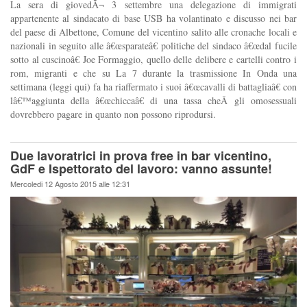
La sera di giovedÃ¬ 3 settembre una delegazione di immigrati
appartenente al sindacato di base USB ha volantinato e discusso nei bar
del paese di Albettone, Comune del vicentino salito alle cronache locali e
nazionali in seguito alle â€œsparateâ€ politiche del sindaco â€œdal fucile
sotto al cuscinoâ€ Joe Formaggio, quello delle delibere e cartelli contro i
rom, migranti e che su La 7 durante la trasmissione In Onda una
settimana (leggi qui) fa ha riaffermato i suoi â€œcavalli di battagliaâ€ con
lâ€™aggiunta della â€œchiccaâ€ di una tassa cheÂ gli omosessuali
dovrebbero pagare in quanto non possono riprodursi.
Due lavoratrici in prova free in bar vicentino,
GdF e Ispettorato del lavoro: vanno assunte!
Mercoledi 12 Agosto 2015 alle 12:31