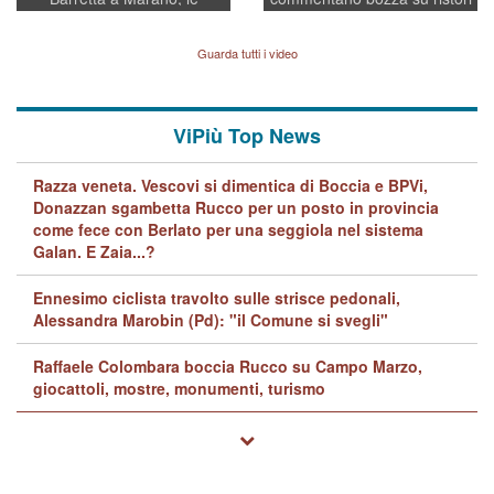
indagini dei carabinieri di
BPVi e Veneto Banca
Vicenza sul marito Angelo
Lavarra: più avvincenti di
Guarda tutti i video
quelle di... Barbara D'Urso
ViPiù Top News
Razza veneta. Vescovi si dimentica di Boccia e BPVi,
Donazzan sgambetta Rucco per un posto in provincia
come fece con Berlato per una seggiola nel sistema
Galan. E Zaia...?
Ennesimo ciclista travolto sulle strisce pedonali,
Alessandra Marobin (Pd): "il Comune si svegli"
Raffaele Colombara boccia Rucco su Campo Marzo,
giocattoli, mostre, monumenti, turismo