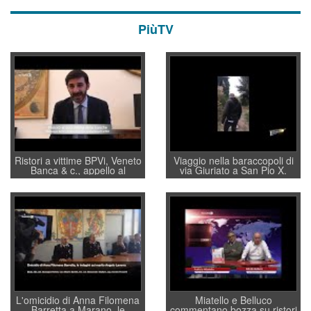
PiùTV
Ristori a vittime BPVi, Veneto
Viaggio nella baraccopoli di
Banca & c., appello al
via Giuriato a San Pio X.
sottosegretario Alessio
Vicenza ai Vicentini: “faremo
Villarosa: per mettere ordine
un regalo di Natale ai
convochi con Di Maio CNCU
residenti”
a supporto della cabina di
regia al Mef
L'omicidio di Anna Filomena
Miatello e Belluco
Barretta a Marano, le
commentano bozza su ristori