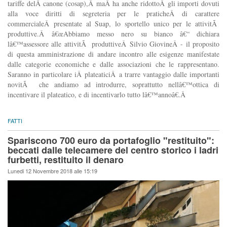
tariffe delÂ canone (cosap),Â maÂ ha anche ridottoÂ gli importi dovuti
alla voce diritti di segreteria per le praticheÂ di carattere
commercialeÂ presentate al Suap, lo sportello unico per le attivitÃ
produttive.Â â€œAbbiamo messo nero su bianco â€“ dichiara
lâ€™assessore alle attivitÃ produttiveÂ Silvio GiovineÂ - il proposito
di questa amministrazione di andare incontro alle esigenze manifestate
dalle categorie economiche e dalle associazioni che le rappresentano.
Saranno in particolare iÂ plateaticiÂ a trarre vantaggio dalle importanti
novitÃ che andiamo ad introdurre, soprattutto nellâ€™ottica di
incentivare il plateatico, e di incentivarlo tutto lâ€™annoâ€.Â
FATTI
Spariscono 700 euro da portafoglio "restituito":
beccati dalle telecamere del centro storico i ladri
furbetti, restituito il denaro
Lunedi 12 Novembre 2018 alle 15:19