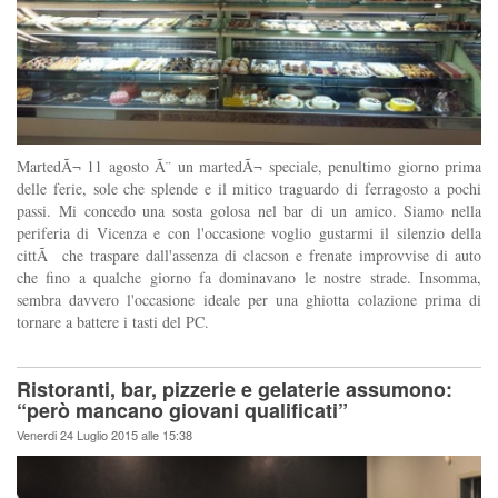
MartedÃ¬ 11 agosto Ã¨ un martedÃ¬ speciale, penultimo giorno prima
delle ferie, sole che splende e il mitico traguardo di ferragosto a pochi
passi. Mi concedo una sosta golosa nel bar di un amico. Siamo nella
periferia di Vicenza e con l'occasione voglio gustarmi il silenzio della
cittÃ che traspare dall'assenza di clacson e frenate improvvise di auto
che fino a qualche giorno fa dominavano le nostre strade. Insomma,
sembra davvero l'occasione ideale per una ghiotta colazione prima di
tornare a battere i tasti del PC.
Ristoranti, bar, pizzerie e gelaterie assumono:
“però mancano giovani qualificati”
Venerdi 24 Luglio 2015 alle 15:38