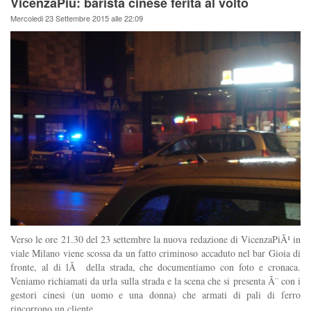
VicenzaPiù: barista cinese ferita al volto
Mercoledi 23 Settembre 2015 alle 22:09
Verso le ore 21.30 del 23 settembre la nuova redazione di VicenzaPiÃ¹ in
viale Milano viene scossa da un fatto criminoso accaduto nel bar Gioia di
fronte, al di lÃ della strada, che documentiamo con foto e cronaca.
Veniamo richiamati da urla sulla strada e la scena che si presenta Ã¨ con i
gestori cinesi (un uomo e una donna) che armati di pali di ferro
rincorrono un cliente.