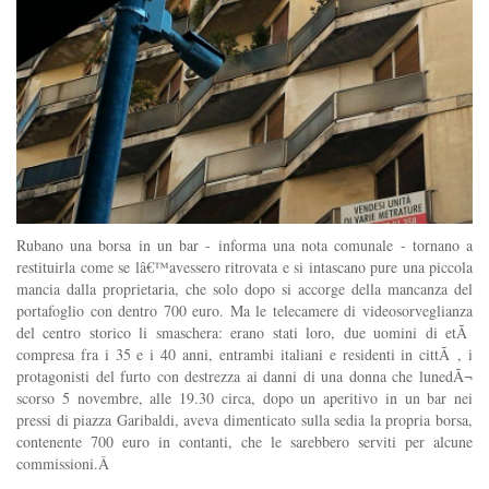
Rubano una borsa in un bar - informa una nota comunale - tornano a
restituirla come se lâ€™avessero ritrovata e si intascano pure una piccola
mancia dalla proprietaria, che solo dopo si accorge della mancanza del
portafoglio con dentro 700 euro. Ma le telecamere di videosorveglianza
del centro storico li smaschera: erano stati loro, due uomini di etÃ
compresa fra i 35 e i 40 anni, entrambi italiani e residenti in cittÃ , i
protagonisti del furto con destrezza ai danni di una donna che lunedÃ¬
scorso 5 novembre, alle 19.30 circa, dopo un aperitivo in un bar nei
pressi di piazza Garibaldi, aveva dimenticato sulla sedia la propria borsa,
contenente 700 euro in contanti, che le sarebbero serviti per alcune
commissioni.Â