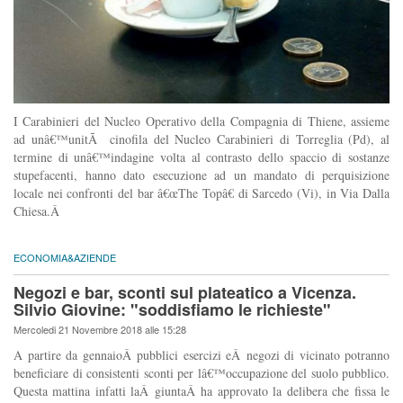
I Carabinieri del Nucleo Operativo della Compagnia di Thiene, assieme
ad unâ€™unitÃ cinofila del Nucleo Carabinieri di Torreglia (Pd), al
termine di unâ€™indagine volta al contrasto dello spaccio di sostanze
stupefacenti, hanno dato esecuzione ad un mandato di perquisizione
locale nei confronti del bar â€œThe Topâ€ di Sarcedo (Vi), in Via Dalla
Chiesa.Â
ECONOMIA&AZIENDE
Negozi e bar, sconti sul plateatico a Vicenza.
Silvio Giovine: "soddisfiamo le richieste"
Mercoledi 21 Novembre 2018 alle 15:28
A partire da gennaioÂ pubblici esercizi eÂ negozi di vicinato potranno
beneficiare di consistenti sconti per lâ€™occupazione del suolo pubblico.
Questa mattina infatti laÂ giuntaÂ ha approvato la delibera che fissa le