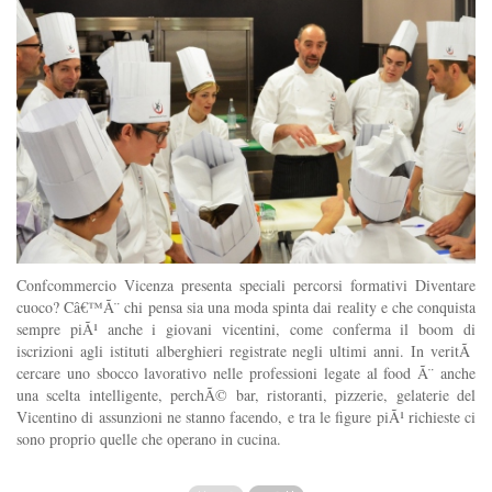
Confcommercio Vicenza presenta speciali percorsi formativi Diventare
cuoco? Câ€™Ã¨ chi pensa sia una moda spinta dai reality e che conquista
sempre piÃ¹ anche i giovani vicentini, come conferma il boom di
iscrizioni agli istituti alberghieri registrate negli ultimi anni. In veritÃ
cercare uno sbocco lavorativo nelle professioni legate al food Ã¨ anche
una scelta intelligente, perchÃ© bar, ristoranti, pizzerie, gelaterie del
Vicentino di assunzioni ne stanno facendo, e tra le figure piÃ¹ richieste ci
sono proprio quelle che operano in cucina.