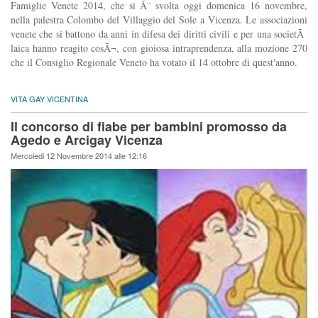
Famiglie Venete 2014, che si Ã¨ svolta oggi domenica 16 novembre,
nella palestra Colombo del Villaggio del Sole a Vicenza. Le associazioni
venete che si battono da anni in difesa dei diritti civili e per una societÃ
laica hanno reagito cosÃ¬, con gioiosa intraprendenza, alla mozione 270
che il Consiglio Regionale Veneto ha votato il 14 ottobre di quest'anno.
VITA GAY VICENTINA
Il concorso di fiabe per bambini promosso da
Agedo e Arcigay Vicenza
Mercoledi 12 Novembre 2014 alle 12:16