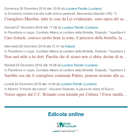
Domenica 30 Dicembre 2018 alle 13:00 da
Luciano Parolin (Luciano)
In Ennesimo ciclista travolto sulle strisce pedonali, Alessandra Marobin (Pd): "il
Comune si svegli"
Consigliera Marobin, tutte le cose da Lei evidenziate, sono opera del suo ex Assessore e compagno di Partito Antonio Marco Dalla Pozza Assessore alla "progettazione" di piste ciclabili e altre porcherie. A lui manderei il conto da saldare per incidenti e danni alle persone. E' ora che "finiamola." Avete perso rassegnatevi. qui IL SINDACO RUCCO NON C'ENTRA PER NIENTE. CAPITO!!!!!!!! Amen.
Giovedi 27 Dicembre 2018 alle 17:38 da
Luciano Parolin (Luciano)
In Panettone e ruspe, Comitato Albera al cantiere della Bretella. Rolando: "rispettare il
cronoprogramma"
Caro fratuck, conosco molto bene la zona, il percorso della bretella, la situazione dei cittadini, abito in Viale Trento. A partire dal 2003 ho partecipato al Comitato di Maddalene pro bretella, e a riunioni propositive per apportare modifiche al progetto. Numerose mie foto del territorio sono arrivate a Roma, altri miei interventi (non graditi dalla Sx) sono stati pubblicati dal GdV, assieme ad altri come Ciro Asproso, ora favorevole alla bretella. Ho partecipato alla raccolta firme per la chiusura della strada x 5 giorni eseguita dal Sindaco Hullwech per sforamento 180 Micro/g. Pertanto come impegno per la tematica sono apposto con la coscienza. Ora il Progetto è partito, fine! Voglio dire che la nuova Giunta "comunale" non c'entra più. L'opera sarà "malauguratamente" eseguita, ma non con il mio placet. Il Consigliere Comunale dovrebbe capire che la campagna elettorale è finita, con buona pace di tutti. Quello che invece dovrebbe interessare è la proprietà della strada, dall'uscita autostradale Ovest, sino alla Rotatoria dell'Albara, vi sono tre possessori: Autostrade SpA; La Provincia, il Comune. Come la mettiamo per il futuro ? I costi, da 50 sono saliti a 100 milioni di € come dire 20 milioni a KM (!) da non credere. Comunque si farà. Ma nessuno canti Vittoria, anzi meglio non farne un ulteriore fatto "partitico" per questioni elettorali o di seggio. Se mi manda la sua mail, sono disponibile ad inviare i documenti e le foto sopra descritte. Con ossequi, Luciano Parolin
Mercoledi 26 Dicembre 2018 alle 21:41 da
fratuck
In Panettone e ruspe, Comitato Albera al cantiere della Bretella. Rolando: "rispettare il
cronoprogramma"
Non sarà utile a lei dott. Parolin che di sicuro non ci abita, decine di migliaia di TIR, automobili e padroncini che passano quotidianamente per una strada appena rotabile, non è più possibile stendere i panni, attraversare la strada senza rischiare la morte, le case stanno crepando, i tempi sono cambiati e la bretella non passerà assolutamente per maddalene (ma cosa sta a dire?!), dia invece responsabilità a chi ha costruito tagliando la strada che doveva invece terminare a isola vicentina e non al moracchino lasciando Motta di Costabissara ancora in panne di traffico. I tempi sono cambiati dottore e se l'anagrafe della vita stagna nell'essere umano impressioni conservatrici, la società non le considera perchè va avanti, si industrializza e ha bisogno di infrastrutture e di sviluppo. Ultima considerazione, se è geloso di Rolando perchè vede in lui solo campagne politiche mentre si difendono i SOLI diritti dei cittadini, la preghiamo faccia considerazioni più appropriate. Saluti e complimenti per i suoi scritti.
Martedi 25 Dicembre 2018 alle 16:38 da
Luciano Parolin (Luciano)
In Panettone e ruspe, Comitato Albera al cantiere della Bretella. Rolando: "rispettare il
cronoprogramma"
Sarebbe ora che il consigliere comunale Pidino, ponesse termine alla campagna elettorale nel territorio del suo seggio Villaggio del Sole. La tiraca è iniziata, distruggerà 6 km di prateria ovest della città, ricca di fonti e sorgenti d'acqua. I cittadini di Maddalene non avranno più Pace la notte. Molta colpa per la costruzione di questa Strada è proprio del signor Rolando,dei suoi gazebo mobili e che vuol far passare questa opera VANDALICA come progetto "utile" a chi ? Non è cosa seria sig. Rolando!
Lunedi 24 Dicembre 2018 alle 14:06 da
Luciano Parolin (Luciano)
In Mostra "Il trionfo del colore", Giovanni Rolando: la paura di volare di Rucco
Vorrei sapere dal C.C. Rolando cosa intende per Cultura ? Forse tarallucci, vino e sagre, o spaghetti tricolori del PD ? Il continuo (s)parlare della mostra a Palazzo Chiericati caro consigliere DANNEGGIA FORTEMENTE l'immagine della città TUTTA e fa deviare i consensi che in RUSSIA (badi bene ex U.R.S.S.) sono ECCELLENTI. A livello artistico l'evento è di alta Valenza culturale, COMPITO di Tutta la Cittadinanza fare il possibile per propagandare l'iniziativa senza farne UN CASO PARTITICO come fa Lei da sempre. Meno Gazebo + Partecipazione! E così sia. Amen.
Edicola online