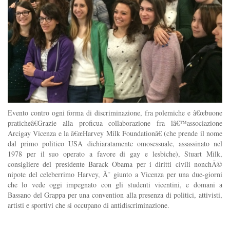
Evento contro ogni forma di discriminazione, fra polemiche e â€œbuone
praticheâ€Grazie alla proficua collaborazione fra lâ€™associazione
Arcigay Vicenza e la â€œHarvey Milk Foundationâ€ (che prende il nome
dal primo politico USA dichiaratamente omosessuale, assassinato nel
1978 per il suo operato a favore di gay e lesbiche), Stuart Milk,
consigliere del presidente Barack Obama per i diritti civili nonchÃ©
nipote del celeberrimo Harvey, Ã¨ giunto a Vicenza per una due-giorni
che lo vede oggi impegnato con gli studenti vicentini, e domani a
Bassano del Grappa per una convention alla presenza di politici, attivisti,
artisti e sportivi che si occupano di antidiscriminazione.