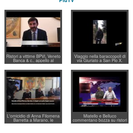
PiùTV
Ristori a vittime BPVi, Veneto
Viaggio nella baraccopoli di
Banca & c., appello al
via Giuriato a San Pio X.
sottosegretario Alessio
Vicenza ai Vicentini: “faremo
Villarosa: per mettere ordine
un regalo di Natale ai
convochi con Di Maio CNCU
residenti”
a supporto della cabina di
regia al Mef
L'omicidio di Anna Filomena
Miatello e Belluco
Barretta a Marano, le
commentano bozza su ristori
indagini dei carabinieri di
BPVi e Veneto Banca
Vicenza sul marito Angelo
Lavarra: più avvincenti di