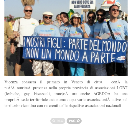
Vicenza consacra il primato in Veneto di cittÃ conÂ la
piÃ¹Â nutritaÂ presenza nella propria provincia di associazioni LGBT
(lesbiche, gay, bisessuali, trans):Â ora anche AGEDOÂ ha una
propriaÂ sede territoriale autonoma dopo varie associazioniÂ attive nel
territorio vicentino con referenti delle rispettive associazioni nazionali