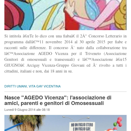
Si intitola â€œTe lo dico con una fiabaâ€ il 2Â° Concorso Letterario in
programma dallâ€™11 novembre 2014 al 30 aprile 2015 per fiabe e
racconti sulle differenze. Il concorso Ã¨ nato dalla collaborazione tra
lâ€™Associazione AGEDO Vicenza per il Triveneto (Associazione
Genitori di omosessuali e transessuali) e lâ€™Associazione â€œ15
GIUGNOâ€ Arcigay Vicenza-Gruppo Giovani ed Ã¨ rivolto a tutti i
cittadini, italiani e non, dai 18 anni in su.
DIRITTI UMANI
,
VITA GAY VICENTINA
Nasce "AGEDO Vicenza": l'associazione di
amici, parenti e genitori di Omosessuali
Lunedi 9 Giugno 2014 alle 08:18