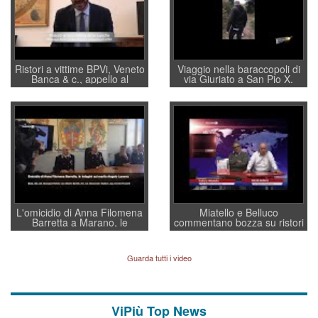
Ristori a vittime BPVi, Veneto
Viaggio nella baraccopoli di
Banca & c., appello al
via Giuriato a San Pio X.
sottosegretario Alessio
Vicenza ai Vicentini: “faremo
Villarosa: per mettere ordine
un regalo di Natale ai
convochi con Di Maio CNCU
residenti”
a supporto della cabina di
regia al Mef
L'omicidio di Anna Filomena
Miatello e Belluco
Barretta a Marano, le
commentano bozza su ristori
indagini dei carabinieri di
BPVi e Veneto Banca
Vicenza sul marito Angelo
Lavarra: più avvincenti di
Guarda tutti i video
quelle di... Barbara D'Urso
ViPiù Top News