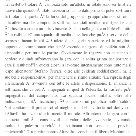
nel sestetto titolare Ã¨ cambiata solo un'atleta, in totale sono sei le atlete
nuove che quando Ã¨ stato necessario hanno dato prova di poter sostituire
le titolari. E questa Ã¨ la forza del gruppo, un gruppo che non si ferma
alle atlete ma che comprende staff tecnico, staff medico e dirigenti e che
Ã¨ riuscito a creare un mix vincente. Sabato nella gara con Polesella tutto
Ã¨ possibile. E' una squadra di media classifica che puÃ² riservare delle
sorprese, hanno infatti 4-5 atlete di categoria superiore ed la migliore
opposta del campionato che perÃ² essendo un'agente di polizia non Ã¨
disponibile per tutte le partite. Ovviamente le ragazze non ci stanno a
perdere e quindi affronteranno la gara con la solita grinta per portare a
casa il risultato!"In questi giorni a lavorare intensamente sono tutte ma il
'capo allenatore' Stefano Ferrari, oltre alle evidenti soddisfazioni, ha le
sue belle responsabilitÃ per mantenere il ritmo attuale: "La ripresa degli
allenamenti Ã¨ avvenuta con tutte le atlete a disposizione. E' iniziata la
settimana che ci vedrÃ impegnati in quel di Polesella, la trasferta piÃ¹
impegnativa del campionato. La squadra locale, infatti, oltre alle
indiscusse qualitÃ tecniche puÃ² contare su un pubblico molto 'caldo'.
Noi contiamo di prepararci al meglio e la bella vittoria nel derby con
l'Altavila ha alzato ulteriormente il morale. Affronteremo la gara con la
consueta umiltÃ , consapevoli del valore delle avversarie, lavorando
molto in palestra perchÃ¨ in settimana non sono state previste
amichevoli"."La partita contro Altavilla - conclude il libero Massimilana