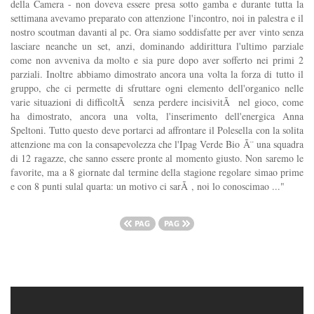
della Camera - non doveva essere presa sotto gamba e durante tutta la
settimana avevamo preparato con attenzione l'incontro, noi in palestra e il
nostro scoutman davanti al pc. Ora siamo soddisfatte per aver vinto senza
lasciare neanche un set, anzi, dominando addirittura l'ultimo parziale
come non avveniva da molto e sia pure dopo aver sofferto nei primi 2
parziali. Inoltre abbiamo dimostrato ancora una volta la forza di tutto il
gruppo, che ci permette di sfruttare ogni elemento dell'organico nelle
varie situazioni di difficoltÃ senza perdere incisivitÃ nel gioco, come
ha dimostrato, ancora una volta, l'inserimento dell'energica Anna
Speltoni. Tutto questo deve portarci ad affrontare il Polesella con la solita
attenzione ma con la consapevolezza che l'Ipag Verde Bio Ã¨ una squadra
di 12 ragazze, che sanno essere pronte al momento giusto. Non saremo le
favorite, ma a 8 giornate dal termine della stagione regolare simao prime
e con 8 punti sulal quarta: un motivo ci sarÃ , noi lo conoscimao ..."