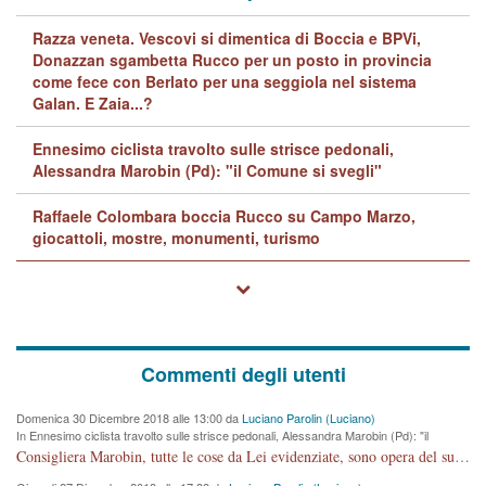
Razza veneta. Vescovi si dimentica di Boccia e BPVi,
Donazzan sgambetta Rucco per un posto in provincia
come fece con Berlato per una seggiola nel sistema
Galan. E Zaia...?
Ennesimo ciclista travolto sulle strisce pedonali,
Alessandra Marobin (Pd): "il Comune si svegli"
Raffaele Colombara boccia Rucco su Campo Marzo,
giocattoli, mostre, monumenti, turismo
Commenti degli utenti
Domenica 30 Dicembre 2018 alle 13:00 da
Luciano Parolin (Luciano)
In Ennesimo ciclista travolto sulle strisce pedonali, Alessandra Marobin (Pd): "il
Comune si svegli"
Consigliera Marobin, tutte le cose da Lei evidenziate, sono opera del suo ex Assessore e compagno di Partito Antonio Marco Dalla Pozza Assessore alla "progettazione" di piste ciclabili e altre porcherie. A lui manderei il conto da saldare per incidenti e danni alle persone. E' ora che "finiamola." Avete perso rassegnatevi. qui IL SINDACO RUCCO NON C'ENTRA PER NIENTE. CAPITO!!!!!!!! Amen.