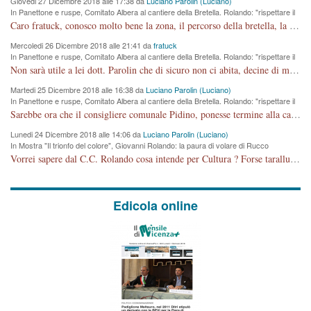
Giovedi 27 Dicembre 2018 alle 17:38 da
Luciano Parolin (Luciano)
In Panettone e ruspe, Comitato Albera al cantiere della Bretella. Rolando: "rispettare il
cronoprogramma"
Caro fratuck, conosco molto bene la zona, il percorso della bretella, la situazione dei cittadini, abito in Viale Trento. A partire dal 2003 ho partecipato al Comitato di Maddalene pro bretella, e a riunioni propositive per apportare modifiche al progetto. Numerose mie foto del territorio sono arrivate a Roma, altri miei interventi (non graditi dalla Sx) sono stati pubblicati dal GdV, assieme ad altri come Ciro Asproso, ora favorevole alla bretella. Ho partecipato alla raccolta firme per la chiusura della strada x 5 giorni eseguita dal Sindaco Hullwech per sforamento 180 Micro/g. Pertanto come impegno per la tematica sono apposto con la coscienza. Ora il Progetto è partito, fine! Voglio dire che la nuova Giunta "comunale" non c'entra più. L'opera sarà "malauguratamente" eseguita, ma non con il mio placet. Il Consigliere Comunale dovrebbe capire che la campagna elettorale è finita, con buona pace di tutti. Quello che invece dovrebbe interessare è la proprietà della strada, dall'uscita autostradale Ovest, sino alla Rotatoria dell'Albara, vi sono tre possessori: Autostrade SpA; La Provincia, il Comune. Come la mettiamo per il futuro ? I costi, da 50 sono saliti a 100 milioni di € come dire 20 milioni a KM (!) da non credere. Comunque si farà. Ma nessuno canti Vittoria, anzi meglio non farne un ulteriore fatto "partitico" per questioni elettorali o di seggio. Se mi manda la sua mail, sono disponibile ad inviare i documenti e le foto sopra descritte. Con ossequi, Luciano Parolin
Mercoledi 26 Dicembre 2018 alle 21:41 da
fratuck
In Panettone e ruspe, Comitato Albera al cantiere della Bretella. Rolando: "rispettare il
cronoprogramma"
Non sarà utile a lei dott. Parolin che di sicuro non ci abita, decine di migliaia di TIR, automobili e padroncini che passano quotidianamente per una strada appena rotabile, non è più possibile stendere i panni, attraversare la strada senza rischiare la morte, le case stanno crepando, i tempi sono cambiati e la bretella non passerà assolutamente per maddalene (ma cosa sta a dire?!), dia invece responsabilità a chi ha costruito tagliando la strada che doveva invece terminare a isola vicentina e non al moracchino lasciando Motta di Costabissara ancora in panne di traffico. I tempi sono cambiati dottore e se l'anagrafe della vita stagna nell'essere umano impressioni conservatrici, la società non le considera perchè va avanti, si industrializza e ha bisogno di infrastrutture e di sviluppo. Ultima considerazione, se è geloso di Rolando perchè vede in lui solo campagne politiche mentre si difendono i SOLI diritti dei cittadini, la preghiamo faccia considerazioni più appropriate. Saluti e complimenti per i suoi scritti.
Martedi 25 Dicembre 2018 alle 16:38 da
Luciano Parolin (Luciano)
In Panettone e ruspe, Comitato Albera al cantiere della Bretella. Rolando: "rispettare il
cronoprogramma"
Sarebbe ora che il consigliere comunale Pidino, ponesse termine alla campagna elettorale nel territorio del suo seggio Villaggio del Sole. La tiraca è iniziata, distruggerà 6 km di prateria ovest della città, ricca di fonti e sorgenti d'acqua. I cittadini di Maddalene non avranno più Pace la notte. Molta colpa per la costruzione di questa Strada è proprio del signor Rolando,dei suoi gazebo mobili e che vuol far passare questa opera VANDALICA come progetto "utile" a chi ? Non è cosa seria sig. Rolando!
Lunedi 24 Dicembre 2018 alle 14:06 da
Luciano Parolin (Luciano)
In Mostra "Il trionfo del colore", Giovanni Rolando: la paura di volare di Rucco
Vorrei sapere dal C.C. Rolando cosa intende per Cultura ? Forse tarallucci, vino e sagre, o spaghetti tricolori del PD ? Il continuo (s)parlare della mostra a Palazzo Chiericati caro consigliere DANNEGGIA FORTEMENTE l'immagine della città TUTTA e fa deviare i consensi che in RUSSIA (badi bene ex U.R.S.S.) sono ECCELLENTI. A livello artistico l'evento è di alta Valenza culturale, COMPITO di Tutta la Cittadinanza fare il possibile per propagandare l'iniziativa senza farne UN CASO PARTITICO come fa Lei da sempre. Meno Gazebo + Partecipazione! E così sia. Amen.
Edicola online