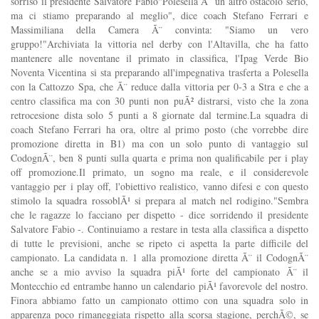
sorriso il presidente Salvatore Fabio"Polesella Ã¨ un altro ostacolo serio,
ma ci stiamo preparando al meglio", dice coach Stefano Ferrari e
Massimiliana della Camera Ã¨ convinta: "Siamo un vero
gruppo!"Archiviata la vittoria nel derby con l'Altavilla, che ha fatto
mantenere alle noventane il primato in classifica, l'Ipag Verde Bio
Noventa Vicentina si sta preparando all'impegnativa trasferta a Polesella
con la Cattozzo Spa, che Ã¨ reduce dalla vittoria per 0-3 a Stra e che a
centro classifica ma con 30 punti non puÃ² distrarsi, visto che la zona
retrocesione dista solo 5 punti a 8 giornate dal termine.La squadra di
coach Stefano Ferrari ha ora, oltre al primo posto (che vorrebbe dire
promozione diretta in B1) ma con un solo punto di vantaggio sul
CodognÃ¨, ben 8 punti sulla quarta e prima non qualificabile per i play
off promozione.Il primato, un sogno ma reale, e il considerevole
vantaggio per i play off, l'obiettivo realistico, vanno difesi e con questo
stimolo la squadra rossoblÃ¹ si prepara al match nel rodigino."Sembra
che le ragazze lo facciano per dispetto - dice sorridendo il presidente
Salvatore Fabio -. Continuiamo a restare in testa alla classifica a dispetto
di tutte le previsioni, anche se ripeto ci aspetta la parte difficile del
campionato. La candidata n. 1 alla promozione diretta Ã¨ il CodognÃ¨
anche se a mio avviso la squadra piÃ¹ forte del campionato Ã¨ il
Montecchio ed entrambe hanno un calendario piÃ¹ favorevole del nostro.
Finora abbiamo fatto un campionato ottimo con una squadra solo in
apparenza poco rimaneggiata rispetto alla scorsa stagione, perchÃ©, se