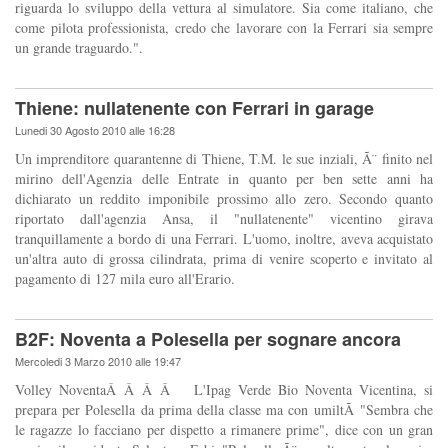
riguarda lo sviluppo della vettura al simulatore. Sia come italiano, che
come pilota professionista, credo che lavorare con la Ferrari sia sempre
un grande traguardo.".
Thiene: nullatenente con Ferrari in garage
Lunedi 30 Agosto 2010 alle 16:28
Un imprenditore quarantenne di Thiene, T.M. le sue inziali, Ã¨ finito nel
mirino dell'Agenzia delle Entrate in quanto per ben sette anni ha
dichiarato un reddito imponibile prossimo allo zero. Secondo quanto
riportato dall'agenzia Ansa, il "nullatenente" vicentino girava
tranquillamente a bordo di una Ferrari. L'uomo, inoltre, aveva acquistato
un'altra auto di grossa cilindrata, prima di venire scoperto e invitato al
pagamento di 127 mila euro all'Erario.
B2F: Noventa a Polesella per sognare ancora
Mercoledi 3 Marzo 2010 alle 19:47
Volley NoventaÂ Â Â Â L'Ipag Verde Bio Noventa Vicentina, si
prepara per Polesella da prima della classe ma con umiltÃ "Sembra che
le ragazze lo facciano per dispetto a rimanere prime", dice con un gran