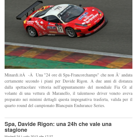
Minardi.itÂ -Â Una "24 ore di Spa-Francorchamps" che non Ã¨ andata
certamente secondo i piani per Davide Rigon. A due anni di distanza
dalla spettacolare vittoria nell'appuntamento del mondiale Fia Gt al
volante di una vettura di Maranello, il talentuoso driver veneto aveva
preparato nei minimi dettagli questa impegnativa trasferta, valida per il
quarto round del campionato Blancpain Endurance Series.
Spa, Davide Rigon: una 24h che vale una
stagione
Martedi 24 Luglio 2012 alle 17:27