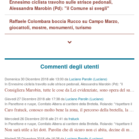
Ennesimo ciclista travolto sulle strisce pedonali,
Alessandra Marobin (Pd): "il Comune si svegli"
Raffaele Colombara boccia Rucco su Campo Marzo,
giocattoli, mostre, monumenti, turismo
Commenti degli utenti
Domenica 30 Dicembre 2018 alle 13:00 da
Luciano Parolin (Luciano)
In Ennesimo ciclista travolto sulle strisce pedonali, Alessandra Marobin (Pd): "il
Comune si svegli"
Consigliera Marobin, tutte le cose da Lei evidenziate, sono opera del suo ex Assessore e compagno di Partito Antonio Marco Dalla Pozza Assessore alla "progettazione" di piste ciclabili e altre porcherie. A lui manderei il conto da saldare per incidenti e danni alle persone. E' ora che "finiamola." Avete perso rassegnatevi. qui IL SINDACO RUCCO NON C'ENTRA PER NIENTE. CAPITO!!!!!!!! Amen.
Giovedi 27 Dicembre 2018 alle 17:38 da
Luciano Parolin (Luciano)
In Panettone e ruspe, Comitato Albera al cantiere della Bretella. Rolando: "rispettare il
cronoprogramma"
Caro fratuck, conosco molto bene la zona, il percorso della bretella, la situazione dei cittadini, abito in Viale Trento. A partire dal 2003 ho partecipato al Comitato di Maddalene pro bretella, e a riunioni propositive per apportare modifiche al progetto. Numerose mie foto del territorio sono arrivate a Roma, altri miei interventi (non graditi dalla Sx) sono stati pubblicati dal GdV, assieme ad altri come Ciro Asproso, ora favorevole alla bretella. Ho partecipato alla raccolta firme per la chiusura della strada x 5 giorni eseguita dal Sindaco Hullwech per sforamento 180 Micro/g. Pertanto come impegno per la tematica sono apposto con la coscienza. Ora il Progetto è partito, fine! Voglio dire che la nuova Giunta "comunale" non c'entra più. L'opera sarà "malauguratamente" eseguita, ma non con il mio placet. Il Consigliere Comunale dovrebbe capire che la campagna elettorale è finita, con buona pace di tutti. Quello che invece dovrebbe interessare è la proprietà della strada, dall'uscita autostradale Ovest, sino alla Rotatoria dell'Albara, vi sono tre possessori: Autostrade SpA; La Provincia, il Comune. Come la mettiamo per il futuro ? I costi, da 50 sono saliti a 100 milioni di € come dire 20 milioni a KM (!) da non credere. Comunque si farà. Ma nessuno canti Vittoria, anzi meglio non farne un ulteriore fatto "partitico" per questioni elettorali o di seggio. Se mi manda la sua mail, sono disponibile ad inviare i documenti e le foto sopra descritte. Con ossequi, Luciano Parolin
Mercoledi 26 Dicembre 2018 alle 21:41 da
fratuck
In Panettone e ruspe, Comitato Albera al cantiere della Bretella. Rolando: "rispettare il
cronoprogramma"
Non sarà utile a lei dott. Parolin che di sicuro non ci abita, decine di migliaia di TIR, automobili e padroncini che passano quotidianamente per una strada appena rotabile, non è più possibile stendere i panni, attraversare la strada senza rischiare la morte, le case stanno crepando, i tempi sono cambiati e la bretella non passerà assolutamente per maddalene (ma cosa sta a dire?!), dia invece responsabilità a chi ha costruito tagliando la strada che doveva invece terminare a isola vicentina e non al moracchino lasciando Motta di Costabissara ancora in panne di traffico. I tempi sono cambiati dottore e se l'anagrafe della vita stagna nell'essere umano impressioni conservatrici, la società non le considera perchè va avanti, si industrializza e ha bisogno di infrastrutture e di sviluppo. Ultima considerazione, se è geloso di Rolando perchè vede in lui solo campagne politiche mentre si difendono i SOLI diritti dei cittadini, la preghiamo faccia considerazioni più appropriate. Saluti e complimenti per i suoi scritti.
Martedi 25 Dicembre 2018 alle 16:38 da
Luciano Parolin (Luciano)