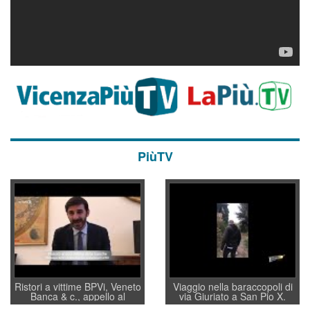
PiùTV
Ristori a vittime BPVi, Veneto
Viaggio nella baraccopoli di
Banca & c., appello al
via Giuriato a San Pio X.
sottosegretario Alessio
Vicenza ai Vicentini: “faremo