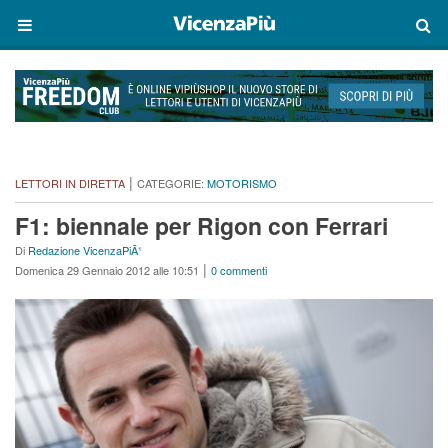
|
LETTORI IN DIRETTA
CATEGORIE:
MOTORISMO
F1: biennale per Rigon con Ferrari
Di
Redazione VicenzaPiÃ¹
|
Domenica 29 Gennaio 2012 alle 10:51
0 commenti