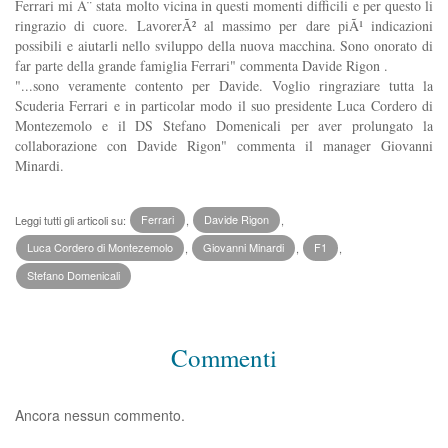
Ferrari mi Ã¨ stata molto vicina in questi momenti difficili e per questo li
ringrazio di cuore. LavorerÃ² al massimo per dare piÃ¹ indicazioni
possibili e aiutarli nello sviluppo della nuova macchina. Sono onorato di
far parte della grande famiglia Ferrari" commenta Davide Rigon .
"...sono veramente contento per Davide. Voglio ringraziare tutta la
Scuderia Ferrari e in particolar modo il suo presidente Luca Cordero di
Montezemolo e il DS Stefano Domenicali per aver prolungato la
collaborazione con Davide Rigon" commenta il manager Giovanni
Minardi.
Leggi tutti gli articoli su:
Ferrari
,
Davide Rigon
,
Luca Cordero di Montezemolo
,
Giovanni Minardi
,
F1
,
Stefano Domenicali
Commenti
Ancora nessun commento.