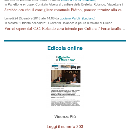
In Panettone e ruspe, Comitato Albera al cantiere della Bretella. Rolando: "rispettare il
cronoprogramma"
Sarebbe ora che il consigliere comunale Pidino, ponesse termine alla campagna elettorale nel territorio del suo seggio Villaggio del Sole. La tiraca è iniziata, distruggerà 6 km di prateria ovest della città, ricca di fonti e sorgenti d'acqua. I cittadini di Maddalene non avranno più Pace la notte. Molta colpa per la costruzione di questa Strada è proprio del signor Rolando,dei suoi gazebo mobili e che vuol far passare questa opera VANDALICA come progetto "utile" a chi ? Non è cosa seria sig. Rolando!
Lunedi 24 Dicembre 2018 alle 14:06 da
Luciano Parolin (Luciano)
In Mostra "Il trionfo del colore", Giovanni Rolando: la paura di volare di Rucco
Vorrei sapere dal C.C. Rolando cosa intende per Cultura ? Forse tarallucci, vino e sagre, o spaghetti tricolori del PD ? Il continuo (s)parlare della mostra a Palazzo Chiericati caro consigliere DANNEGGIA FORTEMENTE l'immagine della città TUTTA e fa deviare i consensi che in RUSSIA (badi bene ex U.R.S.S.) sono ECCELLENTI. A livello artistico l'evento è di alta Valenza culturale, COMPITO di Tutta la Cittadinanza fare il possibile per propagandare l'iniziativa senza farne UN CASO PARTITICO come fa Lei da sempre. Meno Gazebo + Partecipazione! E così sia. Amen.
Edicola online
VicenzaPiù
Leggi il numero 303