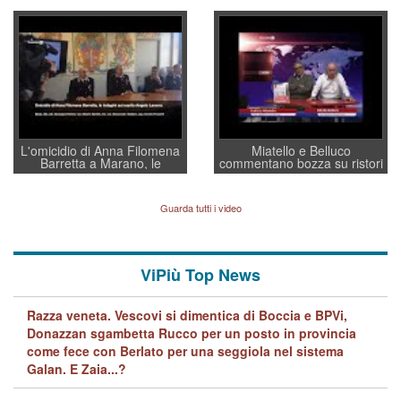
Villarosa: per mettere ordine
un regalo di Natale ai
convochi con Di Maio CNCU
residenti”
a supporto della cabina di
regia al Mef
L'omicidio di Anna Filomena
Miatello e Belluco
Barretta a Marano, le
commentano bozza su ristori
indagini dei carabinieri di
BPVi e Veneto Banca
Vicenza sul marito Angelo
Lavarra: più avvincenti di
Guarda tutti i video
quelle di... Barbara D'Urso
ViPiù Top News
Razza veneta. Vescovi si dimentica di Boccia e BPVi,
Donazzan sgambetta Rucco per un posto in provincia
come fece con Berlato per una seggiola nel sistema
Galan. E Zaia...?