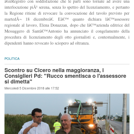
â€œRegistro con soddisfazione che le parti sono tornate ad avere una
interlocuzione piÃ¹ serena, senza lo spettro del licenziamento, e pertanto
la Regione ritiene di revocare la convocazione del tavolo previsto per
martedÃ¬ 18 dicembreâ€. Eâ€™ quanto dichiara lâ€™assessore
regionale al lavoro, Elena Donazzan, dopo che lâ€™azienda editrice del
Messaggero di Santâ€™Antonio ha annunciato il congelamento della
procedura di licenziamento degli otto giornalisti e, contestualmente, i
dipendenti hanno revocato lo sciopero ad oltranza.
POLITICA
Scontro su Cicero nella maggioranza, i
Consiglieri Pd: "Rucco smentisca o l'assessore
si dimetta"
Mercoledi 5 Dicembre 2018 alle 17:52