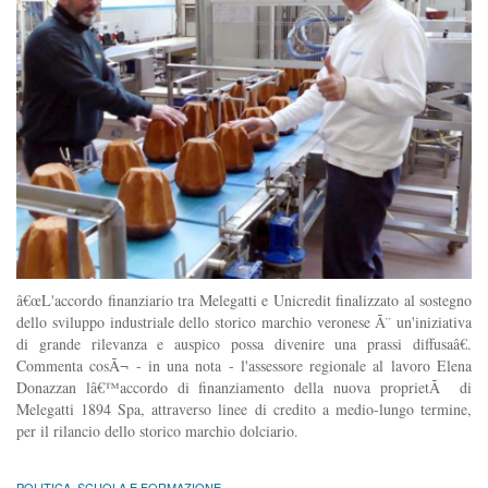
â€œL'accordo finanziario tra Melegatti e Unicredit finalizzato al sostegno
dello sviluppo industriale dello storico marchio veronese Ã¨ un'iniziativa
di grande rilevanza e auspico possa divenire una prassi diffusaâ€.
Commenta cosÃ¬ - in una nota - l'assessore regionale al lavoro Elena
Donazzan lâ€™accordo di finanziamento della nuova proprietÃ di
Melegatti 1894 Spa, attraverso linee di credito a medio-lungo termine,
per il rilancio dello storico marchio dolciario.
POLITICA
,
SCUOLA E FORMAZIONE