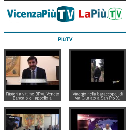
PiùTV
Ristori a vittime BPVi, Veneto
Viaggio nella baraccopoli di
Banca & c., appello al
via Giuriato a San Pio X.
sottosegretario Alessio
Vicenza ai Vicentini: “faremo
Villarosa: per mettere ordine
un regalo di Natale ai
convochi con Di Maio CNCU
residenti”
a supporto della cabina di
regia al Mef