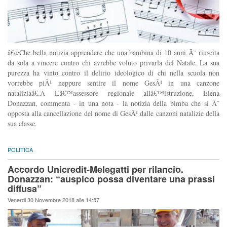
â€œChe bella notizia apprendere che una bambina di 10 anni Ã¨ riuscita
da sola a vincere contro chi avrebbe voluto privarla del Natale. La sua
purezza ha vinto contro il delirio ideologico di chi nella scuola non
vorrebbe piÃ¹ neppure sentire il nome GesÃ¹ in una canzone
nataliziaâ€.Â Lâ€™assessore regionale allâ€™istruzione, Elena
Donazzan, commenta - in una nota - la notizia della bimba che si Ã¨
opposta alla cancellazione del nome di GesÃ¹ dalle canzoni natalizie della
sua classe.
POLITICA
Accordo Unicredit-Melegatti per rilancio.
Donazzan: “auspico possa diventare una prassi
diffusa”
Venerdi 30 Novembre 2018 alle 14:57