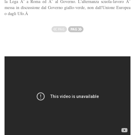
la Lega Ã¨ a Roma ed Ã¨ al Governo. L'alternanza scuola-lavoro Ã¨
messa in discussione dal Governo giallo-verde, non dall'Unione Europea
o dagli Ufo.Â