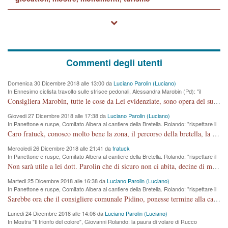
Commenti degli utenti
Domenica 30 Dicembre 2018 alle 13:00 da
Luciano Parolin (Luciano)
In Ennesimo ciclista travolto sulle strisce pedonali, Alessandra Marobin (Pd): "il
Comune si svegli"
Consigliera Marobin, tutte le cose da Lei evidenziate, sono opera del suo ex Assessore e compagno di Partito Antonio Marco Dalla Pozza Assessore alla "progettazione" di piste ciclabili e altre porcherie. A lui manderei il conto da saldare per incidenti e danni alle persone. E' ora che "finiamola." Avete perso rassegnatevi. qui IL SINDACO RUCCO NON C'ENTRA PER NIENTE. CAPITO!!!!!!!! Amen.
Giovedi 27 Dicembre 2018 alle 17:38 da
Luciano Parolin (Luciano)
In Panettone e ruspe, Comitato Albera al cantiere della Bretella. Rolando: "rispettare il
cronoprogramma"
Caro fratuck, conosco molto bene la zona, il percorso della bretella, la situazione dei cittadini, abito in Viale Trento. A partire dal 2003 ho partecipato al Comitato di Maddalene pro bretella, e a riunioni propositive per apportare modifiche al progetto. Numerose mie foto del territorio sono arrivate a Roma, altri miei interventi (non graditi dalla Sx) sono stati pubblicati dal GdV, assieme ad altri come Ciro Asproso, ora favorevole alla bretella. Ho partecipato alla raccolta firme per la chiusura della strada x 5 giorni eseguita dal Sindaco Hullwech per sforamento 180 Micro/g. Pertanto come impegno per la tematica sono apposto con la coscienza. Ora il Progetto è partito, fine! Voglio dire che la nuova Giunta "comunale" non c'entra più. L'opera sarà "malauguratamente" eseguita, ma non con il mio placet. Il Consigliere Comunale dovrebbe capire che la campagna elettorale è finita, con buona pace di tutti. Quello che invece dovrebbe interessare è la proprietà della strada, dall'uscita autostradale Ovest, sino alla Rotatoria dell'Albara, vi sono tre possessori: Autostrade SpA; La Provincia, il Comune. Come la mettiamo per il futuro ? I costi, da 50 sono saliti a 100 milioni di € come dire 20 milioni a KM (!) da non credere. Comunque si farà. Ma nessuno canti Vittoria, anzi meglio non farne un ulteriore fatto "partitico" per questioni elettorali o di seggio. Se mi manda la sua mail, sono disponibile ad inviare i documenti e le foto sopra descritte. Con ossequi, Luciano Parolin
Mercoledi 26 Dicembre 2018 alle 21:41 da
fratuck
In Panettone e ruspe, Comitato Albera al cantiere della Bretella. Rolando: "rispettare il
cronoprogramma"
Non sarà utile a lei dott. Parolin che di sicuro non ci abita, decine di migliaia di TIR, automobili e padroncini che passano quotidianamente per una strada appena rotabile, non è più possibile stendere i panni, attraversare la strada senza rischiare la morte, le case stanno crepando, i tempi sono cambiati e la bretella non passerà assolutamente per maddalene (ma cosa sta a dire?!), dia invece responsabilità a chi ha costruito tagliando la strada che doveva invece terminare a isola vicentina e non al moracchino lasciando Motta di Costabissara ancora in panne di traffico. I tempi sono cambiati dottore e se l'anagrafe della vita stagna nell'essere umano impressioni conservatrici, la società non le considera perchè va avanti, si industrializza e ha bisogno di infrastrutture e di sviluppo. Ultima considerazione, se è geloso di Rolando perchè vede in lui solo campagne politiche mentre si difendono i SOLI diritti dei cittadini, la preghiamo faccia considerazioni più appropriate. Saluti e complimenti per i suoi scritti.
Martedi 25 Dicembre 2018 alle 16:38 da
Luciano Parolin (Luciano)
In Panettone e ruspe, Comitato Albera al cantiere della Bretella. Rolando: "rispettare il
cronoprogramma"
Sarebbe ora che il consigliere comunale Pidino, ponesse termine alla campagna elettorale nel territorio del suo seggio Villaggio del Sole. La tiraca è iniziata, distruggerà 6 km di prateria ovest della città, ricca di fonti e sorgenti d'acqua. I cittadini di Maddalene non avranno più Pace la notte. Molta colpa per la costruzione di questa Strada è proprio del signor Rolando,dei suoi gazebo mobili e che vuol far passare questa opera VANDALICA come progetto "utile" a chi ? Non è cosa seria sig. Rolando!
Lunedi 24 Dicembre 2018 alle 14:06 da
Luciano Parolin (Luciano)
In Mostra "Il trionfo del colore", Giovanni Rolando: la paura di volare di Rucco