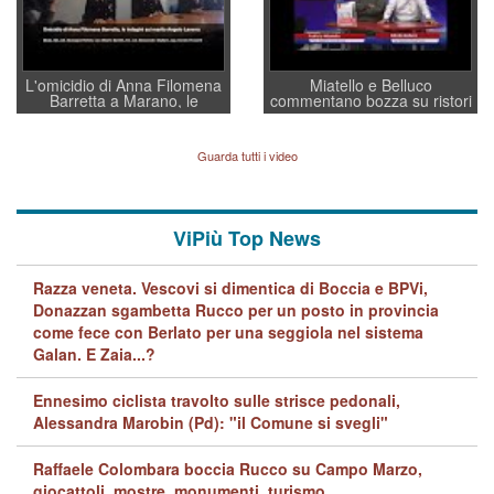
L'omicidio di Anna Filomena
Miatello e Belluco
Barretta a Marano, le
commentano bozza su ristori
indagini dei carabinieri di
BPVi e Veneto Banca
Vicenza sul marito Angelo
Lavarra: più avvincenti di
Guarda tutti i video
quelle di... Barbara D'Urso
ViPiù Top News
Razza veneta. Vescovi si dimentica di Boccia e BPVi,
Donazzan sgambetta Rucco per un posto in provincia
come fece con Berlato per una seggiola nel sistema
Galan. E Zaia...?
Ennesimo ciclista travolto sulle strisce pedonali,
Alessandra Marobin (Pd): "il Comune si svegli"
Raffaele Colombara boccia Rucco su Campo Marzo,
giocattoli, mostre, monumenti, turismo