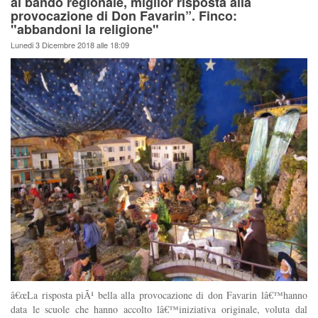
al bando regionale, miglior risposta alla
provocazione di Don Favarin”. Finco:
"abbandoni la religione"
Lunedi 3 Dicembre 2018 alle 18:09
â€œLa risposta piÃ¹ bella alla provocazione di don Favarin lâ€™hanno
data le scuole che hanno accolto lâ€™iniziativa originale, voluta dal