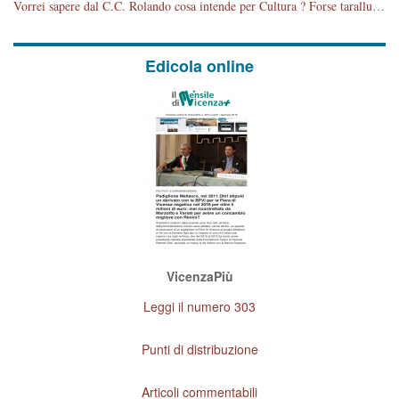
Vorrei sapere dal C.C. Rolando cosa intende per Cultura ? Forse tarallucci, vino e sagre, o spaghetti tricolori del PD ? Il continuo (s)parlare della mostra a Palazzo Chiericati caro consigliere DANNEGGIA FORTEMENTE l'immagine della città TUTTA e fa deviare i consensi che in RUSSIA (badi bene ex U.R.S.S.) sono ECCELLENTI. A livello artistico l'evento è di alta Valenza culturale, COMPITO di Tutta la Cittadinanza fare il possibile per propagandare l'iniziativa senza farne UN CASO PARTITICO come fa Lei da sempre. Meno Gazebo + Partecipazione! E così sia. Amen.
Edicola online
VicenzaPiù
Leggi il numero 303
Punti di distribuzione
Articoli commentabili