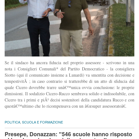
Se il sindaco ha ancora fiducia nel proprio assessore - scrivono in una
nota i Consiglieri Comunali* del Partito Democratico - la consigliera
Siotto (qui il comunicato insieme a Lunardi) va smentita con decisione e
tempestivitÃ ; in caso contrario si tratterebbe di un atto di sfiducia dal
quale Cicero dovrebbe trarre unâ€™unica ovvia conclusione: le proprie
dimissioni. Il sodalizio Cicero-Rucco sembrava solido e indissolubile, con
Cicero tra i primi e piÃ¹ decisi sostenitori della candidatura Rucco e con
questâ€™ultimo che lo ricompensava con un â€œsuper assessoratoâ€.
POLITICA
,
SCUOLA E FORMAZIONE
Presepe, Donazzan: "546 scuole hanno risposto