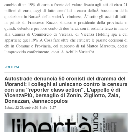
cambio di un 19% di carta a fronte del valore fissato agli atti di circa 21
milioni di euro, oggi di fatto annullati a causa dellaÂ bocciatura della
quotazione in BorsaÂ della societÃ riminese, Ã¨ sotto gli occhi di tutti,
in primis di Francesco Rucco, sindaco e presidente della provincia e,
quindi, detentore per loro conto di due terzi, con il restante terzo in mano
alla Camera di Commercio di Vicenza, di Vicenza Holding spa a cui
appartiene quel 19%.Â Cosa fare oltre che criticare le passate decisioni di
chi in Comune e Provincia, col supporto di tal Matteo Marzotto, decise
l'improvvido conferimento, cioÃ¨Â Achille Variati?Â
POLITICA
Autostrade denuncia 50 cronisti del dramma del
Morandi: i colleghi si uniscano contro la censura
con una "reporter class action". L'appello è di
VicenzaPiù, bersaglio di Zonin, Zigliotto, Zaia,
Donazzan, Jannacopulos
Sabato 22 Dicembre 2018 alle 13:27