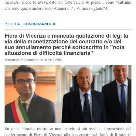
merdaÂ» e che le aveva dato un forte calcio su piede... Sono vent'anni
che sono qua, e ancora sono straniera...". Vi meravigliate?Â
POLITICA
,
ECONOMIA&AZIENDE
Fiera di Vicenza e mancata quotazione di Ieg: la
via della monetizzazione del contratto e/o del
suo annullamento perché sottoscritto in "nota
situazione di difficoltà finanziaria"
Mercoledi 26 Dicembre 2018 alle 22:55
Su quale binario morto se non marcio si sia avviata l'operazione del
conferimento di Fiera di Vicenza alla neo costituitaÂ IegÂ di Rimini in