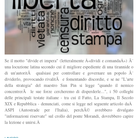
Se il motto "divide et impera" (letteralmente Â«dividi e comandaÂ») Ã¨
una locuzione latina secondo cui il migliore espediente di una tirannide o
di un'autoritÃ qualsiasi per controllare e governare un popolo Ã¨
dividerlo, provocando rivalitÃ e fomentando discordie, e se ne "L'arte
della strategia" del maestro Sun Pin si legge "quando il nemico
concentrerÃ le sue forze cercheremo di disperderle...", i 50 colleghi
delle principali testate italiane - tra cui il Fatto, La Stampa, Il Secolo
XIX e Repubblica - denunciati, come si legge nel seguente articolo daÂ
ASPI (Autostrade per l'Italia), perchÃ© avrebbero divulgato
"informazioni riservate" sul crollo del ponte Morandi, dovrebbero capire
la lezione e unirsi.Â