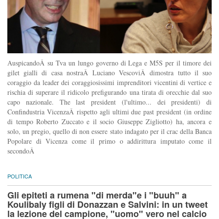
AuspicandoÂ su Tva un lungo governo di Lega e M5S per il timore dei
gilet gialli di casa nostraÂ Luciano VescoviÂ dimostra tutto il suo
coraggio da leader dei coraggiosissimi imprenditori vicentini di vertice e
rischia di superare il ridicolo prefigurando una tirata di orecchie dal suo
capo nazionale. The last president (l'ultimo... dei presidenti) di
Confindustria VicenzaÂ rispetto agli ultimi due past president (in ordine
di tempo Roberto Zuccato e il socio Giuseppe Zigliotto) ha, ancora e
solo, un pregio, quello di non essere stato indagato per il crac della Banca
Popolare di Vicenza come il primo o addirittura imputato come il
secondoÂ
POLITICA
Gli epiteti a rumena "di merda"e i "buuh" a
Koulibaly figli di Donazzan e Salvini: in un tweet
la lezione del campione, "uomo" vero nel calcio