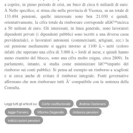
a coprire, in pieno periodo di crisi, un buco di circa 6 miliardi di euro.
Â
Nello specifico, si stima che nella provincia di Vicenza, su un totale di
133.494 pensioni, quelle interessate sono ben 21.030 e quindi,
orientativamente, la cifra totale da rimborsare corrisponde allâ€™incirca
a 50 milioni di euro. Gli interessati, in linea generale, sono lavoratori
dipendenti privati (i dipendenti pubblici sono iscritti a una diversa cassa
previdenziale), o lavoratori autonomi (commercianti, artigiani, ecc.) la
cui pensione mediamente si aggira intorno ai 1100 â‚¬ netti (coloro
infatti che superano una cifra di 3.000 â‚¬ lordi al mese, e quindi hanno
meno risentito del blocco, sono una cifra molto esigua, circa 2809). In
parlamento, intanto, si studia come minimizzare lâ€™impatto del
rimborso sui conti pubblici. Si pensa ad esempio un rimborso a scaglioni
e si cerca anche di evitare il rimborso integrale. Fonti governative
affermano che non rimborsare tutti Ã¨ compatibile con la sentenza della
Consulta.
Leggi tutti gli articoli su:
Corte costituzionale
,
Andrea Cestonaro
,
legge Fornero
,
Vittorino Deganello
,
rimborso pensioni
,
indicizzazioni pensioni