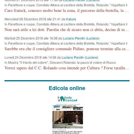
In Panettone e ruspe, Comitato Albera al cantiere della Bretella. Rolando: "rispettare il
cronoprogramma"
Caro fratuck, conosco molto bene la zona, il percorso della bretella, la situazione dei cittadini, abito in Viale Trento. A partire dal 2003 ho partecipato al Comitato di Maddalene pro bretella, e a riunioni propositive per apportare modifiche al progetto. Numerose mie foto del territorio sono arrivate a Roma, altri miei interventi (non graditi dalla Sx) sono stati pubblicati dal GdV, assieme ad altri come Ciro Asproso, ora favorevole alla bretella. Ho partecipato alla raccolta firme per la chiusura della strada x 5 giorni eseguita dal Sindaco Hullwech per sforamento 180 Micro/g. Pertanto come impegno per la tematica sono apposto con la coscienza. Ora il Progetto è partito, fine! Voglio dire che la nuova Giunta "comunale" non c'entra più. L'opera sarà "malauguratamente" eseguita, ma non con il mio placet. Il Consigliere Comunale dovrebbe capire che la campagna elettorale è finita, con buona pace di tutti. Quello che invece dovrebbe interessare è la proprietà della strada, dall'uscita autostradale Ovest, sino alla Rotatoria dell'Albara, vi sono tre possessori: Autostrade SpA; La Provincia, il Comune. Come la mettiamo per il futuro ? I costi, da 50 sono saliti a 100 milioni di € come dire 20 milioni a KM (!) da non credere. Comunque si farà. Ma nessuno canti Vittoria, anzi meglio non farne un ulteriore fatto "partitico" per questioni elettorali o di seggio. Se mi manda la sua mail, sono disponibile ad inviare i documenti e le foto sopra descritte. Con ossequi, Luciano Parolin
Mercoledi 26 Dicembre 2018 alle 21:41 da
fratuck
In Panettone e ruspe, Comitato Albera al cantiere della Bretella. Rolando: "rispettare il
cronoprogramma"
Non sarà utile a lei dott. Parolin che di sicuro non ci abita, decine di migliaia di TIR, automobili e padroncini che passano quotidianamente per una strada appena rotabile, non è più possibile stendere i panni, attraversare la strada senza rischiare la morte, le case stanno crepando, i tempi sono cambiati e la bretella non passerà assolutamente per maddalene (ma cosa sta a dire?!), dia invece responsabilità a chi ha costruito tagliando la strada che doveva invece terminare a isola vicentina e non al moracchino lasciando Motta di Costabissara ancora in panne di traffico. I tempi sono cambiati dottore e se l'anagrafe della vita stagna nell'essere umano impressioni conservatrici, la società non le considera perchè va avanti, si industrializza e ha bisogno di infrastrutture e di sviluppo. Ultima considerazione, se è geloso di Rolando perchè vede in lui solo campagne politiche mentre si difendono i SOLI diritti dei cittadini, la preghiamo faccia considerazioni più appropriate. Saluti e complimenti per i suoi scritti.
Martedi 25 Dicembre 2018 alle 16:38 da
Luciano Parolin (Luciano)
In Panettone e ruspe, Comitato Albera al cantiere della Bretella. Rolando: "rispettare il
cronoprogramma"
Sarebbe ora che il consigliere comunale Pidino, ponesse termine alla campagna elettorale nel territorio del suo seggio Villaggio del Sole. La tiraca è iniziata, distruggerà 6 km di prateria ovest della città, ricca di fonti e sorgenti d'acqua. I cittadini di Maddalene non avranno più Pace la notte. Molta colpa per la costruzione di questa Strada è proprio del signor Rolando,dei suoi gazebo mobili e che vuol far passare questa opera VANDALICA come progetto "utile" a chi ? Non è cosa seria sig. Rolando!
Lunedi 24 Dicembre 2018 alle 14:06 da
Luciano Parolin (Luciano)
In Mostra "Il trionfo del colore", Giovanni Rolando: la paura di volare di Rucco
Vorrei sapere dal C.C. Rolando cosa intende per Cultura ? Forse tarallucci, vino e sagre, o spaghetti tricolori del PD ? Il continuo (s)parlare della mostra a Palazzo Chiericati caro consigliere DANNEGGIA FORTEMENTE l'immagine della città TUTTA e fa deviare i consensi che in RUSSIA (badi bene ex U.R.S.S.) sono ECCELLENTI. A livello artistico l'evento è di alta Valenza culturale, COMPITO di Tutta la Cittadinanza fare il possibile per propagandare l'iniziativa senza farne UN CASO PARTITICO come fa Lei da sempre. Meno Gazebo + Partecipazione! E così sia. Amen.
Edicola online