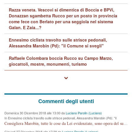
Razza veneta. Vescovi si dimentica di Boccia e BPVi,
Donazzan sgambetta Rucco per un posto in provincia
come fece con Berlato per una seggiola nel sistema
Galan. E Zaia...?
Ennesimo ciclista travolto sulle strisce pedonali,
Alessandra Marobin (Pd): "il Comune si svegli"
Raffaele Colombara boccia Rucco su Campo Marzo,
giocattoli, mostre, monumenti, turismo
Commenti degli utenti
Domenica 30 Dicembre 2018 alle 13:00 da
Luciano Parolin (Luciano)
In Ennesimo ciclista travolto sulle strisce pedonali, Alessandra Marobin (Pd): "il
Comune si svegli"
Consigliera Marobin, tutte le cose da Lei evidenziate, sono opera del suo ex Assessore e compagno di Partito Antonio Marco Dalla Pozza Assessore alla "progettazione" di piste ciclabili e altre porcherie. A lui manderei il conto da saldare per incidenti e danni alle persone. E' ora che "finiamola." Avete perso rassegnatevi. qui IL SINDACO RUCCO NON C'ENTRA PER NIENTE. CAPITO!!!!!!!! Amen.
Giovedi 27 Dicembre 2018 alle 17:38 da
Luciano Parolin (Luciano)