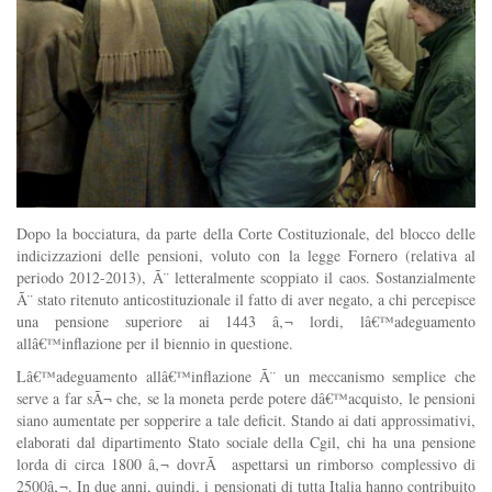
Dopo la bocciatura, da parte della Corte Costituzionale, del blocco delle
indicizzazioni delle pensioni, voluto con la legge Fornero (relativa al
periodo 2012-2013), Ã¨ letteralmente scoppiato il caos. Sostanzialmente
Ã¨ stato ritenuto anticostituzionale il fatto di aver negato, a chi percepisce
una pensione superiore ai 1443 â‚¬ lordi, lâ€™adeguamento
allâ€™inflazione per il biennio in questione.
Lâ€™adeguamento allâ€™inflazione Ã¨ un meccanismo semplice che
serve a far sÃ¬ che, se la moneta perde potere dâ€™acquisto, le pensioni
siano aumentate per sopperire a tale deficit. Stando ai dati approssimativi,
elaborati dal dipartimento Stato sociale della Cgil, chi ha una pensione
lorda di circa 1800 â‚¬ dovrÃ aspettarsi un rimborso complessivo di
2500â‚¬. In due anni, quindi, i pensionati di tutta Italia hanno contribuito