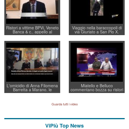
Ristori a vittime BPVi, Veneto
Viaggio nella baraccopoli di
Banca & c., appello al
via Giuriato a San Pio X.
sottosegretario Alessio
Vicenza ai Vicentini: “faremo
Villarosa: per mettere ordine
un regalo di Natale ai
convochi con Di Maio CNCU
residenti”
a supporto della cabina di
regia al Mef
L'omicidio di Anna Filomena
Miatello e Belluco
Barretta a Marano, le
commentano bozza su ristori
indagini dei carabinieri di
BPVi e Veneto Banca
Vicenza sul marito Angelo
Lavarra: più avvincenti di
Guarda tutti i video
quelle di... Barbara D'Urso
ViPiù Top News