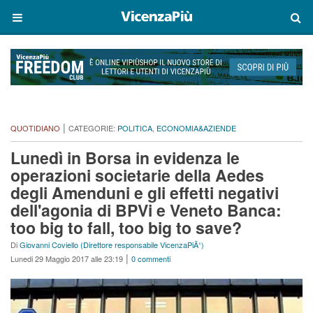
|
QUOTIDIANO
CATEGORIE:
POLITICA
,
ECONOMIA&AZIENDE
Lunedì in Borsa in evidenza le
operazioni societarie della Aedes
degli Amenduni e gli effetti negativi
dell'agonia di BPVi e Veneto Banca:
too big to fall, too big to save?
Di
Giovanni Coviello (Direttore responsabile VicenzaPiÃ¹)
|
Lunedi 29 Maggio 2017 alle 23:19
0 commenti