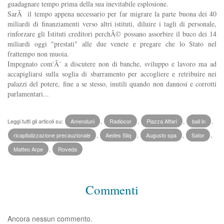
guadagnare tempo prima della sua inevitabile esplosione.
SarÃ il tempo appena necessario per far migrare la parte buona dei 40
miliardi di finanziamenti verso altri istituti, diluire i tagli di personale,
rinforzare gli Istituti creditori perchÃ© possano assorbire il buco dei 14
miliardi oggi "prestati" alle due venete e pregare che lo Stato nel
frattempo non muoia.
Impegnato com'Ã¨ a discutere non di banche, sviluppo e lavoro ma ad
accapigliarsi sulla soglia di sbarramento per accogliere e retribuire nei
palazzi del potere, fine a se stesso, inutili quando non dannosi e corrotti
parlamentari...
Leggi tutti gli articoli su:
Amenduni
,
Radiocor
,
Piazza Affari
,
bail in
,
ricapitalizzazione precauzionale
,
Aedes Siiq
,
Augusto spa
,
Sator
,
Matteo Arpe
,
Roveda
Commenti
Ancora nessun commento.