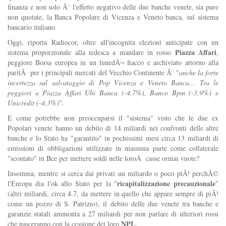
finanza e non solo Ã¨ l'effetto negativo delle due banche venete, sia pure
non quotate, la Banca Popolare di Vicenza e Veneto banca, sul sistema
bancario italiano.
Oggi, riporta Radiocor, oltre all'incognita elezioni anticipate con un
Piazza Affari
sistema proporzionale alla tedesca a mandare in rosso
,
peggiore Borsa europea in un lunedÃ¬ fiacco e archiviato attorno alla
paritÃ per i principali mercati del Vecchio Continente Ã¨ "
anche la forte
incertezza sul salvataggio di Pop Vicenza e Veneto Banca... Tra le
peggiori a Piazza Affari Ubi Banca (-4,7%), Banco Bpm (-3,9%) e
Unicredit (-4,3%)
".
E come potrebbe non preoccuparsi il "sistema" visto che le due ex
Popolari venete hanno un debito di 14 miliardi nei confronti delle altre
banche e lo Stato ha "garantito" in pochissimi mesi circa 13 miliardi di
emissioni di obbligazioni utilizzate in massima parte come collaterale
"scontato" in Bce per mettere soldi nelle loroÂ casse ormai vuote?
Insomma, mentre si cerca dai privati un miliardo o poco piÃ¹ perchÃ©
ricapitalizzazione precauzionale
l'Europa dia l'ok allo Stato per la "
"
(altri miliardi, circa 4.7, da mettere in quello che appare sempre di piÃ¹
come un pozzo di S. Patrizio), il debito delle due venete tra banche e
garanzie statali ammonta a 27 miliardi per non parlare di ulteriori rossi
NPL
che nasceranno con la cessione dei loro
.