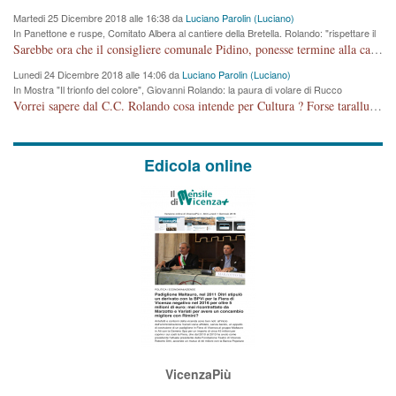
Martedi 25 Dicembre 2018 alle 16:38 da
Luciano Parolin (Luciano)
In Panettone e ruspe, Comitato Albera al cantiere della Bretella. Rolando: "rispettare il
cronoprogramma"
Sarebbe ora che il consigliere comunale Pidino, ponesse termine alla campagna elettorale nel territorio del suo seggio Villaggio del Sole. La tiraca è iniziata, distruggerà 6 km di prateria ovest della città, ricca di fonti e sorgenti d'acqua. I cittadini di Maddalene non avranno più Pace la notte. Molta colpa per la costruzione di questa Strada è proprio del signor Rolando,dei suoi gazebo mobili e che vuol far passare questa opera VANDALICA come progetto "utile" a chi ? Non è cosa seria sig. Rolando!
Lunedi 24 Dicembre 2018 alle 14:06 da
Luciano Parolin (Luciano)
In Mostra "Il trionfo del colore", Giovanni Rolando: la paura di volare di Rucco
Vorrei sapere dal C.C. Rolando cosa intende per Cultura ? Forse tarallucci, vino e sagre, o spaghetti tricolori del PD ? Il continuo (s)parlare della mostra a Palazzo Chiericati caro consigliere DANNEGGIA FORTEMENTE l'immagine della città TUTTA e fa deviare i consensi che in RUSSIA (badi bene ex U.R.S.S.) sono ECCELLENTI. A livello artistico l'evento è di alta Valenza culturale, COMPITO di Tutta la Cittadinanza fare il possibile per propagandare l'iniziativa senza farne UN CASO PARTITICO come fa Lei da sempre. Meno Gazebo + Partecipazione! E così sia. Amen.
Edicola online
VicenzaPiù