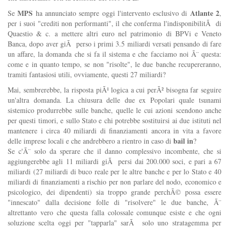
MPS
Atlante 2
Se
ha annunciato sempre oggi l'intervento esclusivo di
,
per i suoi "crediti non performanti", il che conferma l'indisponibilitÃ di
Quaestio & c. a mettere altri euro nel patrimonio di BPVi e Veneto
Banca, dopo aver giÃ perso i primi 3.5 miliardi versati pensando di fare
un affare, la domanda che si fa il sistema e che facciamo noi Ã¨ questa:
come e in quanto tempo, se non "risolte", le due banche recupereranno,
tramiti fantasiosi utili, ovviamente, questi 27 miliardi?
Mai, sembrerebbe, la risposta piÃ¹ logica a cui perÃ² bisogna far seguire
un'altra domanda. La chiusura delle due ex Popolari quale tsunami
sistemico produrrebbe sulle banche, quelle le cui azioni scendono anche
per questi timori, e sullo Stato e chi potrebbe sostituirsi ai due istituti nel
mantenere i circa 40 miliardi di finanziamenti ancora in vita a favore
bail in
delle imprese locali e che andrebbero a rientro in caso di
?
Se c'Ã¨ solo da sperare che il danno complessivo incombente, che si
aggiungerebbe agli 11 miliardi giÃ persi dai 200.000 soci, e pari a 67
miliardi (27 miliardi di buco reale per le altre banche e per lo Stato e 40
miliardi di finanziamenti a rischio per non parlare del nodo, economico e
psicologico, dei dipendenti) sia troppo grande perchÃ© possa essere
"innescato" dalla decisione folle di "risolvere" le due banche, Ã¨
altrettanto vero che questa falla colossale comunque esiste e che ogni
soluzione scelta oggi per "tapparla" sarÃ solo uno stratagemma per