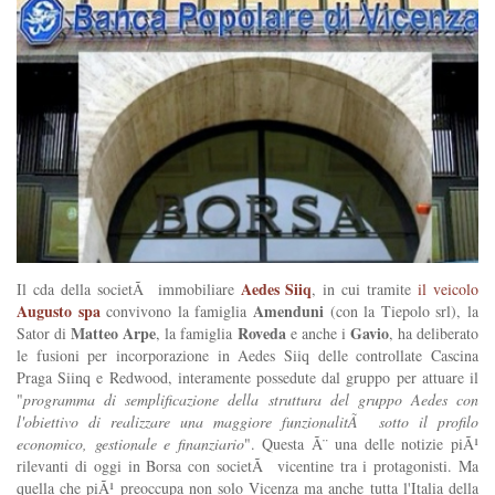
Aedes Siiq
Il cda della societÃ immobiliare
, in cui tramite
il veicolo
Augusto spa
Amenduni
convivono la famiglia
(con la Tiepolo srl), la
Matteo Arpe
Roveda
Gavio
Sator di
, la famiglia
e anche i
, ha deliberato
le fusioni per incorporazione in Aedes Siiq delle controllate Cascina
Praga Siinq e Redwood, interamente possedute dal gruppo per attuare il
"
programma di semplificazione della struttura del gruppo Aedes con
l'obiettivo di realizzare una maggiore funzionalitÃ sotto il profilo
economico, gestionale e finanziario
". Questa Ã¨ una delle notizie piÃ¹
rilevanti di oggi in Borsa con societÃ vicentine tra i protagonisti. Ma
quella che piÃ¹ preoccupa non solo Vicenza ma anche tutta l'Italia della