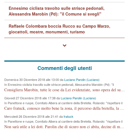
Ennesimo ciclista travolto sulle strisce pedonali,
Alessandra Marobin (Pd): "il Comune si svegli"
Raffaele Colombara boccia Rucco su Campo Marzo,
giocattoli, mostre, monumenti, turismo
Commenti degli utenti
Domenica 30 Dicembre 2018 alle 13:00 da
Luciano Parolin (Luciano)
In Ennesimo ciclista travolto sulle strisce pedonali, Alessandra Marobin (Pd): "il
Comune si svegli"
Consigliera Marobin, tutte le cose da Lei evidenziate, sono opera del suo ex Assessore e compagno di Partito Antonio Marco Dalla Pozza Assessore alla "progettazione" di piste ciclabili e altre porcherie. A lui manderei il conto da saldare per incidenti e danni alle persone. E' ora che "finiamola." Avete perso rassegnatevi. qui IL SINDACO RUCCO NON C'ENTRA PER NIENTE. CAPITO!!!!!!!! Amen.
Giovedi 27 Dicembre 2018 alle 17:38 da
Luciano Parolin (Luciano)
In Panettone e ruspe, Comitato Albera al cantiere della Bretella. Rolando: "rispettare il
cronoprogramma"
Caro fratuck, conosco molto bene la zona, il percorso della bretella, la situazione dei cittadini, abito in Viale Trento. A partire dal 2003 ho partecipato al Comitato di Maddalene pro bretella, e a riunioni propositive per apportare modifiche al progetto. Numerose mie foto del territorio sono arrivate a Roma, altri miei interventi (non graditi dalla Sx) sono stati pubblicati dal GdV, assieme ad altri come Ciro Asproso, ora favorevole alla bretella. Ho partecipato alla raccolta firme per la chiusura della strada x 5 giorni eseguita dal Sindaco Hullwech per sforamento 180 Micro/g. Pertanto come impegno per la tematica sono apposto con la coscienza. Ora il Progetto è partito, fine! Voglio dire che la nuova Giunta "comunale" non c'entra più. L'opera sarà "malauguratamente" eseguita, ma non con il mio placet. Il Consigliere Comunale dovrebbe capire che la campagna elettorale è finita, con buona pace di tutti. Quello che invece dovrebbe interessare è la proprietà della strada, dall'uscita autostradale Ovest, sino alla Rotatoria dell'Albara, vi sono tre possessori: Autostrade SpA; La Provincia, il Comune. Come la mettiamo per il futuro ? I costi, da 50 sono saliti a 100 milioni di € come dire 20 milioni a KM (!) da non credere. Comunque si farà. Ma nessuno canti Vittoria, anzi meglio non farne un ulteriore fatto "partitico" per questioni elettorali o di seggio. Se mi manda la sua mail, sono disponibile ad inviare i documenti e le foto sopra descritte. Con ossequi, Luciano Parolin
Mercoledi 26 Dicembre 2018 alle 21:41 da
fratuck
In Panettone e ruspe, Comitato Albera al cantiere della Bretella. Rolando: "rispettare il
cronoprogramma"
Non sarà utile a lei dott. Parolin che di sicuro non ci abita, decine di migliaia di TIR, automobili e padroncini che passano quotidianamente per una strada appena rotabile, non è più possibile stendere i panni, attraversare la strada senza rischiare la morte, le case stanno crepando, i tempi sono cambiati e la bretella non passerà assolutamente per maddalene (ma cosa sta a dire?!), dia invece responsabilità a chi ha costruito tagliando la strada che doveva invece terminare a isola vicentina e non al moracchino lasciando Motta di Costabissara ancora in panne di traffico. I tempi sono cambiati dottore e se l'anagrafe della vita stagna nell'essere umano impressioni conservatrici, la società non le considera perchè va avanti, si industrializza e ha bisogno di infrastrutture e di sviluppo. Ultima considerazione, se è geloso di Rolando perchè vede in lui solo campagne politiche mentre si difendono i SOLI diritti dei cittadini, la preghiamo faccia considerazioni più appropriate. Saluti e complimenti per i suoi scritti.