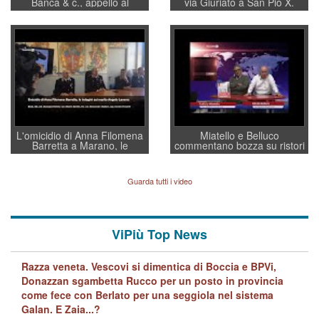
Banca & c., appello al
via Giuriato a San Pio X.
sottosegretario Alessio
Vicenza ai Vicentini: “faremo
Villarosa: per mettere ordine
un regalo di Natale ai
convochi con Di Maio CNCU
residenti”
a supporto della cabina di
regia al Mef
L'omicidio di Anna Filomena
Miatello e Belluco
Barretta a Marano, le
commentano bozza su ristori
indagini dei carabinieri di
BPVi e Veneto Banca
Vicenza sul marito Angelo
Lavarra: più avvincenti di
Guarda tutti i video
quelle di... Barbara D'Urso
ViPiù Top News
Razza veneta. Vescovi si dimentica di Boccia e BPVi,
Donazzan sgambetta Rucco per un posto in provincia
come fece con Berlato per una seggiola nel sistema
Galan. E Zaia...?