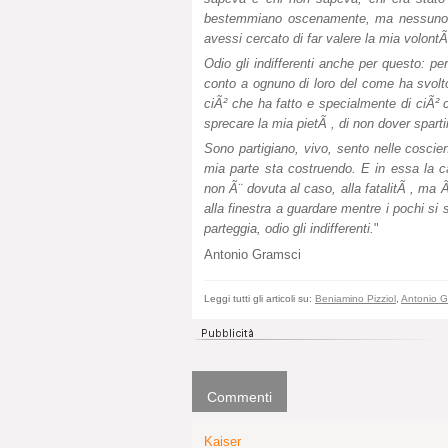
bestemmiano oscenamente, ma nessuno o 
avessi cercato di far valere la mia volon
Odio gli indifferenti anche per questo: pe
conto a ognuno di loro del come ha svolto
ciÃ² che ha fatto e specialmente di ciÃ² 
sprecare la mia pietÃ , di non dover sparti
Sono partigiano, vivo, sento nelle coscien
mia parte sta costruendo. E in essa la 
non Ã¨ dovuta al caso, alla fatalitÃ , ma Ã
alla finestra a guardare mentre i pochi si
parteggia, odio gli indifferenti.
"
Antonio Gramsci
Leggi tutti gli articoli su:
Beniamino Pizziol
,
Antonio G
Commenti
Kaiser