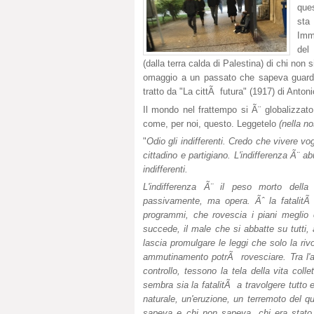
ques
sta
Imma
del
(dalla terra calda di Palestina) di chi no
omaggio a un passato che sapeva guardare
tratto da "La cittÃ futura" (1917) di Anton
Il mondo nel frattempo si Ã¨ globalizzato
come, per noi, questo. Leggetelo
(nella n
"
Odio gli indifferenti. Credo che vivere v
cittadino e partigiano. L'indifferenza Ã¨ ab
indifferenti.
L'indifferenza Ã¨ il peso morto della 
passivamente, ma opera. Ãˆ la fatalitÃ
programmi, che rovescia i piani meglio c
succede, il male che si abbatte su tutti
lascia promulgare le leggi che solo la riv
ammutinamento potrÃ rovesciare. Tra l'a
controllo, tessono la tela della vita co
sembra sia la fatalitÃ a travolgere tutto
naturale, un'eruzione, un terremoto del qu
sapeva e chi non sapeva, chi era stato a