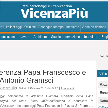
VicenzaPiù - Notizie, Inchieste, Analisi su Vicenza e provincia
eri, italiani oggi
Opinioni
Rassegna stampa
Inchieste
Video on demand
ssociazioni
Lavoro
Ambiente
Scuola e formazione
Interviste
Engl
ifferenza Papa Franscesco e
ViPiù
i Antonio Gramsci
Razza
|
 VicenzaPiÃ¹)
|
Sabato 2 Gennaio 2016 alle 04:23
1 commenti
Bocc
Ennes
per u
ggi celebriamo la 49esima Giornata mondiale della Pace
pedon
Berla
Raff
'nsegna del tema "Vinci lâ€™indifferenza e conquista la
Comun
E Zai
e"
Â»,cosÃ¬ ha detto oggi Papa Francesco in Piazza S. Pietro e a
Campo
Espa