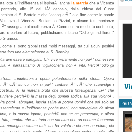
ta lotta all'indifferenza si ispirerÃ anche
la marcia
che a Vicenza
monu
 partendo, alle 15 del 1Â° gennaio, dalla chiesa del Cuore
colato di S. Bortolo e che "accoglierÃ " alla fine anche le parole
 Vescovo di Vicenza, Beniamino Pizziol, e alcune testimonianze
n si Ã¨ rassegnato all'indifferenza.Â Come nostro modesto contributo,
 e parlare al futuro, pubblichiamo il brano "Odio gli indifferent"
io Gramsci.
, come si sono globalizzati molti messaggi, tra cui alcuni positivi
ostra foto una elemosinante al S. Bortolo)
.
oglia dire essere partigiani. Chi vive veramente non puÃ² non essere
ulia, Ã¨ parassitismo, Ã¨ vigliaccheria, non Ã¨ vita. PerciÃ² odio gli
storia. L'indifferenza opera potentemente nella storia. Opera
 ; Ã¨ ciÃ² su cui non si puÃ² contare; Ã¨ ciÃ² che sconvolge i
ostruiti; Ã¨ la materia bruta che strozza l'intelligenza. CiÃ² che
, avviene perchÃ© la massa degli uomini abdica alla sua volontÃ ,
olta potrÃ abrogare, lascia salire al potere uomini che poi solo un
PiùT
ssenteismo e l'indifferenza poche mani, non sorvegliate da alcun
llettiva, e la massa ignora, perchÃ© non se ne preoccupa; e allora
 e tutti, sembra che la storia non sia altro che un enorme fenomeno
ale rimangono vittime tutti, chi ha voluto e chi non ha voluto, chi
ttivo e chi indifferente. Alcuni piagnucolano pietosamente, altri