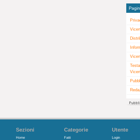
Pagi
Priva
Vicen
Distr
Infor
Vicen
Testa
Vice
Pubbl
Reda
Sezioni
Categorie
Utente
Home
Fatti
Login