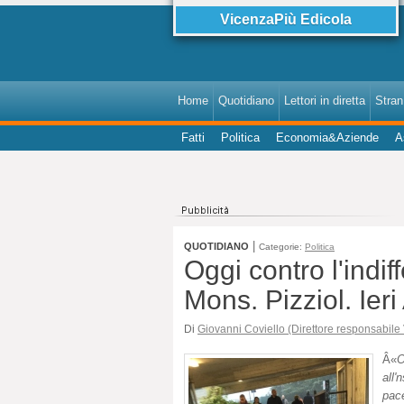
VicenzaPiù Edicola
Home
Quotidiano
Lettori in diretta
StranI
Fatti
Politica
Economia&Aziende
A
|
QUOTIDIANO
Categorie:
Politica
Oggi contro l'ind
Mons. Pizziol. Ier
Di
Giovanni Coviello (Direttore responsabile
Â«
O
all
pac