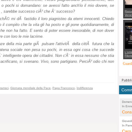
pochi si domandano: se avessi fatto anch'io il mio dovere, se
tÃ , sarebbe successo ciÃ² che Ã¨ successo?
Risto
Venet
rchÃ© mi dÃ fastidio il loro piagnisteo da eterni innocenti. Chiedo
appel
Aless
 il compito che la vita gli ha posto e gli pone quotidianamente, di
mette
con 
che non ha fatto. E sento di poter essere inesorabile, di non dover
suppo
re con loro le mie lacrime.
regia
ze della mia parte giÃ pulsare l'attivitÃ della cittÃ futura che la
catena sociale non pesa su pochi, in essa ogni cosa che succede
L'omi
¨ intelligente opera dei cittadini. Non c'Ã¨ in essa nessuno che stia
Filom
Maran
 sacrificano, si svenano. Vivo, sono partigiano. PerciÃ² odio chi non
carab
Guarda
marit
più a
di...
ramsci
,
Giornata mondiale della Pace
,
Papa Francesco
,
Indifferenza
Comme
Domeni
In Enne
(Lucian
Alessan
Consi
evide
Gioved
Asses
In Pane
(Lucian
Bretell
Caro 
Marco