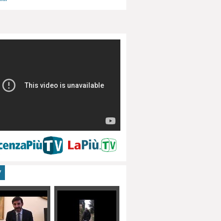
menti, turismo
V