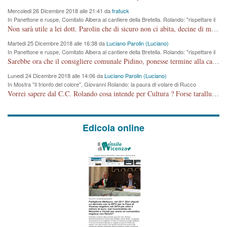
Mercoledi 26 Dicembre 2018 alle 21:41 da
fratuck
In Panettone e ruspe, Comitato Albera al cantiere della Bretella. Rolando: "rispettare il
cronoprogramma"
Non sarà utile a lei dott. Parolin che di sicuro non ci abita, decine di migliaia di TIR, automobili e padroncini che passano quotidianamente per una strada appena rotabile, non è più possibile stendere i panni, attraversare la strada senza rischiare la morte, le case stanno crepando, i tempi sono cambiati e la bretella non passerà assolutamente per maddalene (ma cosa sta a dire?!), dia invece responsabilità a chi ha costruito tagliando la strada che doveva invece terminare a isola vicentina e non al moracchino lasciando Motta di Costabissara ancora in panne di traffico. I tempi sono cambiati dottore e se l'anagrafe della vita stagna nell'essere umano impressioni conservatrici, la società non le considera perchè va avanti, si industrializza e ha bisogno di infrastrutture e di sviluppo. Ultima considerazione, se è geloso di Rolando perchè vede in lui solo campagne politiche mentre si difendono i SOLI diritti dei cittadini, la preghiamo faccia considerazioni più appropriate. Saluti e complimenti per i suoi scritti.
Martedi 25 Dicembre 2018 alle 16:38 da
Luciano Parolin (Luciano)
In Panettone e ruspe, Comitato Albera al cantiere della Bretella. Rolando: "rispettare il
cronoprogramma"
Sarebbe ora che il consigliere comunale Pidino, ponesse termine alla campagna elettorale nel territorio del suo seggio Villaggio del Sole. La tiraca è iniziata, distruggerà 6 km di prateria ovest della città, ricca di fonti e sorgenti d'acqua. I cittadini di Maddalene non avranno più Pace la notte. Molta colpa per la costruzione di questa Strada è proprio del signor Rolando,dei suoi gazebo mobili e che vuol far passare questa opera VANDALICA come progetto "utile" a chi ? Non è cosa seria sig. Rolando!
Lunedi 24 Dicembre 2018 alle 14:06 da
Luciano Parolin (Luciano)
In Mostra "Il trionfo del colore", Giovanni Rolando: la paura di volare di Rucco
Vorrei sapere dal C.C. Rolando cosa intende per Cultura ? Forse tarallucci, vino e sagre, o spaghetti tricolori del PD ? Il continuo (s)parlare della mostra a Palazzo Chiericati caro consigliere DANNEGGIA FORTEMENTE l'immagine della città TUTTA e fa deviare i consensi che in RUSSIA (badi bene ex U.R.S.S.) sono ECCELLENTI. A livello artistico l'evento è di alta Valenza culturale, COMPITO di Tutta la Cittadinanza fare il possibile per propagandare l'iniziativa senza farne UN CASO PARTITICO come fa Lei da sempre. Meno Gazebo + Partecipazione! E così sia. Amen.
Edicola online