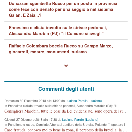
Donazzan sgambetta Rucco per un posto in provincia
come fece con Berlato per una seggiola nel sistema
Galan. E Zaia...?
Ennesimo ciclista travolto sulle strisce pedonali,
Alessandra Marobin (Pd): "il Comune si svegli"
Raffaele Colombara boccia Rucco su Campo Marzo,
giocattoli, mostre, monumenti, turismo
Commenti degli utenti
Domenica 30 Dicembre 2018 alle 13:00 da
Luciano Parolin (Luciano)
In Ennesimo ciclista travolto sulle strisce pedonali, Alessandra Marobin (Pd): "il
Comune si svegli"
Consigliera Marobin, tutte le cose da Lei evidenziate, sono opera del suo ex Assessore e compagno di Partito Antonio Marco Dalla Pozza Assessore alla "progettazione" di piste ciclabili e altre porcherie. A lui manderei il conto da saldare per incidenti e danni alle persone. E' ora che "finiamola." Avete perso rassegnatevi. qui IL SINDACO RUCCO NON C'ENTRA PER NIENTE. CAPITO!!!!!!!! Amen.
Giovedi 27 Dicembre 2018 alle 17:38 da
Luciano Parolin (Luciano)
In Panettone e ruspe, Comitato Albera al cantiere della Bretella. Rolando: "rispettare il
cronoprogramma"
Caro fratuck, conosco molto bene la zona, il percorso della bretella, la situazione dei cittadini, abito in Viale Trento. A partire dal 2003 ho partecipato al Comitato di Maddalene pro bretella, e a riunioni propositive per apportare modifiche al progetto. Numerose mie foto del territorio sono arrivate a Roma, altri miei interventi (non graditi dalla Sx) sono stati pubblicati dal GdV, assieme ad altri come Ciro Asproso, ora favorevole alla bretella. Ho partecipato alla raccolta firme per la chiusura della strada x 5 giorni eseguita dal Sindaco Hullwech per sforamento 180 Micro/g. Pertanto come impegno per la tematica sono apposto con la coscienza. Ora il Progetto è partito, fine! Voglio dire che la nuova Giunta "comunale" non c'entra più. L'opera sarà "malauguratamente" eseguita, ma non con il mio placet. Il Consigliere Comunale dovrebbe capire che la campagna elettorale è finita, con buona pace di tutti. Quello che invece dovrebbe interessare è la proprietà della strada, dall'uscita autostradale Ovest, sino alla Rotatoria dell'Albara, vi sono tre possessori: Autostrade SpA; La Provincia, il Comune. Come la mettiamo per il futuro ? I costi, da 50 sono saliti a 100 milioni di € come dire 20 milioni a KM (!) da non credere. Comunque si farà. Ma nessuno canti Vittoria, anzi meglio non farne un ulteriore fatto "partitico" per questioni elettorali o di seggio. Se mi manda la sua mail, sono disponibile ad inviare i documenti e le foto sopra descritte. Con ossequi, Luciano Parolin