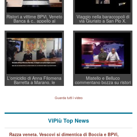
Ristori a vittime BPVi, Veneto
Viaggio nella baraccopoli di
Banca & c., appello al
via Giuriato a San Pio X.
sottosegretario Alessio
Vicenza ai Vicentini: “faremo
Villarosa: per mettere ordine
un regalo di Natale ai
convochi con Di Maio CNCU
residenti”
a supporto della cabina di
regia al Mef
L'omicidio di Anna Filomena
Miatello e Belluco
Barretta a Marano, le
commentano bozza su ristori
indagini dei carabinieri di
BPVi e Veneto Banca
Vicenza sul marito Angelo
Lavarra: più avvincenti di
Guarda tutti i video
quelle di... Barbara D'Urso
ViPiù Top News
Razza veneta. Vescovi si dimentica di Boccia e BPVi,