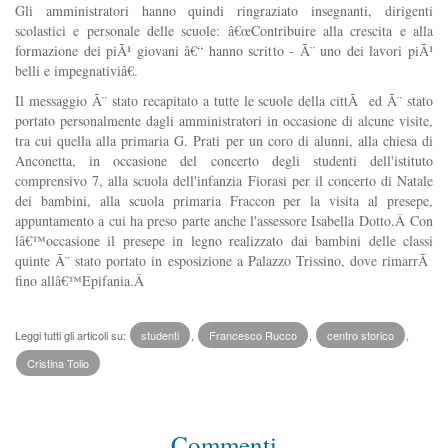
Gli amministratori hanno quindi ringraziato insegnanti, dirigenti
scolastici e personale delle scuole: â€œContribuire alla crescita e alla
formazione dei piÃ¹ giovani â€“ hanno scritto - Ã¨ uno dei lavori piÃ¹
belli e impegnativiâ€.
Il messaggio Ã¨ stato recapitato a tutte le scuole della cittÃ ed Ã¨ stato
portato personalmente dagli amministratori in occasione di alcune visite,
tra cui quella alla p
rimaria G. Prati per un coro di alunni, alla chiesa di
Anconetta, in occasione del concerto degli studenti dell'istituto
comprensivo 7, alla scuola dell'infanzia Fiorasi per il concerto di Natale
dei bambini, alla scuola primaria Fraccon per la visita al presepe,
appuntamento a cui ha preso parte anche l'assessore Isabella Dotto.Â
Con
lâ€™occasione il presepe in legno realizzato dai bambini delle classi
quinte Ã¨ stato portato in esposizione a Palazzo Trissino, dove rimarrÃ
fino allâ€™Epifania.Â
Leggi tutti gli articoli su:
studenti
,
Francesco Rucco
,
centro storico
,
Cristina Tolio
Commenti