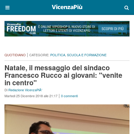
|
QUOTIDIANO
CATEGORIE:
POLITICA
,
SCUOLA E FORMAZIONE
Natale, il messaggio del sindaco
Francesco Rucco ai giovani: "venite
in centro"
Di
Redazione VicenzaPiÃ¹
|
Martedi 25 Dicembre 2018 alle 21:17
0 commenti