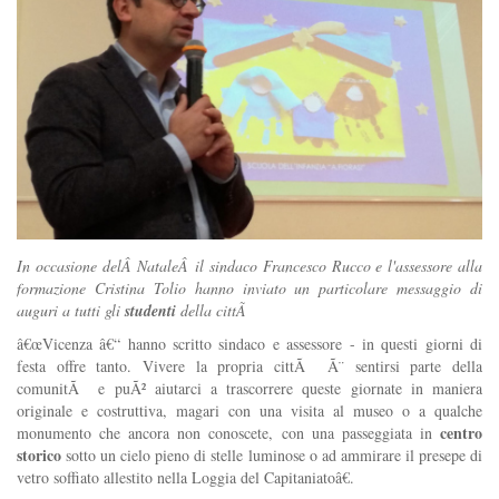
In occasione delÂ
Natale
Â il sindaco Francesco Rucco e l'assessore alla
formazione Cristina Tolio hanno inviato un particolare messaggio di
auguri a tutti gli
studenti
della cittÃ
â€œVicenza â€“ hanno scritto sindaco e assessore - in questi giorni di
festa offre tanto. Vivere la propria cittÃ Ã¨ sentirsi parte della
comunitÃ e puÃ² aiutarci a trascorrere queste giornate in maniera
originale e costruttiva, magari con una visita al museo o a qualche
centro
monumento che ancora non conoscete, con una passeggiata in
storico
sotto un cielo pieno di stelle luminose o ad ammirare il presepe di
vetro soffiato allestito nella Loggia del Capitaniatoâ€.