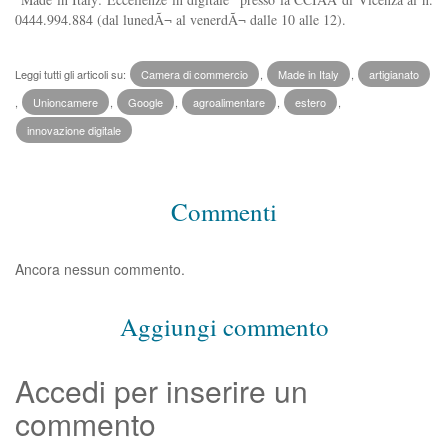
0444.994.884 (dal lunedÃ¬ al venerdÃ¬ dalle 10 alle 12).
Leggi tutti gli articoli su:
Camera di commercio
,
Made in Italy
,
artigianato
,
Unioncamere
,
Google
,
agroalimentare
,
estero
,
innovazione digitale
Commenti
Ancora nessun commento.
Aggiungi commento
Accedi per inserire un
commento