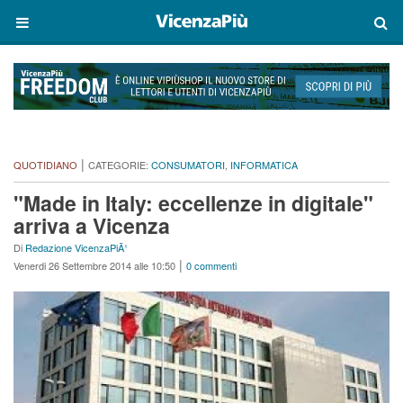
|
QUOTIDIANO
CATEGORIE:
CONSUMATORI
,
INFORMATICA
"Made in Italy: eccellenze in digitale"
arriva a Vicenza
Di
Redazione VicenzaPiÃ¹
|
Venerdi 26 Settembre 2014 alle 10:50
0 commenti