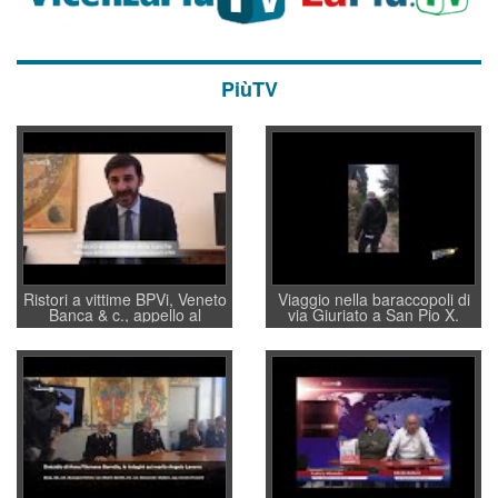
PiùTV
Ristori a vittime BPVi, Veneto
Viaggio nella baraccopoli di
Banca & c., appello al
via Giuriato a San Pio X.
sottosegretario Alessio
Vicenza ai Vicentini: “faremo
Villarosa: per mettere ordine
un regalo di Natale ai
convochi con Di Maio CNCU
residenti”
a supporto della cabina di
regia al Mef