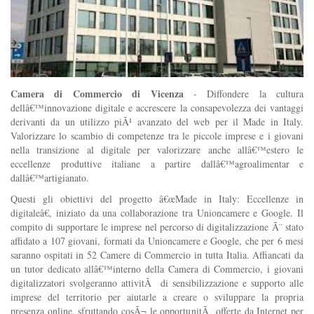
Camera di Commercio di Vicenza
- Diffondere la cultura
dellâ€™innovazione digitale e accrescere la consapevolezza dei vantaggi
derivanti da un utilizzo piÃ¹ avanzato del web per il Made in Italy.
Valorizzare lo scambio di competenze tra le piccole imprese e i giovani
nella transizione al digitale per valorizzare anche allâ€™estero le
eccellenze produttive italiane a partire dallâ€™agroalimentar e
dallâ€™artigianato.
Questi gli obiettivi del progetto â€œMade in Italy: Eccellenze in
digitaleâ€, iniziato da una collaborazione tra Unioncamere e Google. Il
compito di supportare le imprese nel percorso di digitalizzazione Ã¨ stato
affidato a 107 giovani, formati da Unioncamere e Google, che per 6 mesi
saranno ospitati in 52 Camere di Commercio in tutta Italia. Affiancati da
un tutor dedicato allâ€™interno della Camera di Commercio, i giovani
digitalizzatori svolgeranno attivitÃ di sensibilizzazione e supporto alle
imprese del territorio per aiutarle a creare o sviluppare la propria
presenza online, sfruttando cosÃ¬ le opportunitÃ offerte da Internet per