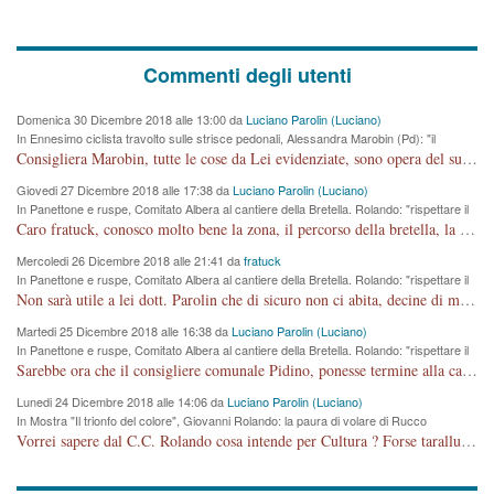
Commenti degli utenti
Domenica 30 Dicembre 2018 alle 13:00 da
Luciano Parolin (Luciano)
In Ennesimo ciclista travolto sulle strisce pedonali, Alessandra Marobin (Pd): "il
Comune si svegli"
Consigliera Marobin, tutte le cose da Lei evidenziate, sono opera del suo ex Assessore e compagno di Partito Antonio Marco Dalla Pozza Assessore alla "progettazione" di piste ciclabili e altre porcherie. A lui manderei il conto da saldare per incidenti e danni alle persone. E' ora che "finiamola." Avete perso rassegnatevi. qui IL SINDACO RUCCO NON C'ENTRA PER NIENTE. CAPITO!!!!!!!! Amen.
Giovedi 27 Dicembre 2018 alle 17:38 da
Luciano Parolin (Luciano)
In Panettone e ruspe, Comitato Albera al cantiere della Bretella. Rolando: "rispettare il
cronoprogramma"
Caro fratuck, conosco molto bene la zona, il percorso della bretella, la situazione dei cittadini, abito in Viale Trento. A partire dal 2003 ho partecipato al Comitato di Maddalene pro bretella, e a riunioni propositive per apportare modifiche al progetto. Numerose mie foto del territorio sono arrivate a Roma, altri miei interventi (non graditi dalla Sx) sono stati pubblicati dal GdV, assieme ad altri come Ciro Asproso, ora favorevole alla bretella. Ho partecipato alla raccolta firme per la chiusura della strada x 5 giorni eseguita dal Sindaco Hullwech per sforamento 180 Micro/g. Pertanto come impegno per la tematica sono apposto con la coscienza. Ora il Progetto è partito, fine! Voglio dire che la nuova Giunta "comunale" non c'entra più. L'opera sarà "malauguratamente" eseguita, ma non con il mio placet. Il Consigliere Comunale dovrebbe capire che la campagna elettorale è finita, con buona pace di tutti. Quello che invece dovrebbe interessare è la proprietà della strada, dall'uscita autostradale Ovest, sino alla Rotatoria dell'Albara, vi sono tre possessori: Autostrade SpA; La Provincia, il Comune. Come la mettiamo per il futuro ? I costi, da 50 sono saliti a 100 milioni di € come dire 20 milioni a KM (!) da non credere. Comunque si farà. Ma nessuno canti Vittoria, anzi meglio non farne un ulteriore fatto "partitico" per questioni elettorali o di seggio. Se mi manda la sua mail, sono disponibile ad inviare i documenti e le foto sopra descritte. Con ossequi, Luciano Parolin
Mercoledi 26 Dicembre 2018 alle 21:41 da
fratuck
In Panettone e ruspe, Comitato Albera al cantiere della Bretella. Rolando: "rispettare il
cronoprogramma"
Non sarà utile a lei dott. Parolin che di sicuro non ci abita, decine di migliaia di TIR, automobili e padroncini che passano quotidianamente per una strada appena rotabile, non è più possibile stendere i panni, attraversare la strada senza rischiare la morte, le case stanno crepando, i tempi sono cambiati e la bretella non passerà assolutamente per maddalene (ma cosa sta a dire?!), dia invece responsabilità a chi ha costruito tagliando la strada che doveva invece terminare a isola vicentina e non al moracchino lasciando Motta di Costabissara ancora in panne di traffico. I tempi sono cambiati dottore e se l'anagrafe della vita stagna nell'essere umano impressioni conservatrici, la società non le considera perchè va avanti, si industrializza e ha bisogno di infrastrutture e di sviluppo. Ultima considerazione, se è geloso di Rolando perchè vede in lui solo campagne politiche mentre si difendono i SOLI diritti dei cittadini, la preghiamo faccia considerazioni più appropriate. Saluti e complimenti per i suoi scritti.
Martedi 25 Dicembre 2018 alle 16:38 da
Luciano Parolin (Luciano)
In Panettone e ruspe, Comitato Albera al cantiere della Bretella. Rolando: "rispettare il
cronoprogramma"
Sarebbe ora che il consigliere comunale Pidino, ponesse termine alla campagna elettorale nel territorio del suo seggio Villaggio del Sole. La tiraca è iniziata, distruggerà 6 km di prateria ovest della città, ricca di fonti e sorgenti d'acqua. I cittadini di Maddalene non avranno più Pace la notte. Molta colpa per la costruzione di questa Strada è proprio del signor Rolando,dei suoi gazebo mobili e che vuol far passare questa opera VANDALICA come progetto "utile" a chi ? Non è cosa seria sig. Rolando!
Lunedi 24 Dicembre 2018 alle 14:06 da
Luciano Parolin (Luciano)
In Mostra "Il trionfo del colore", Giovanni Rolando: la paura di volare di Rucco
Vorrei sapere dal C.C. Rolando cosa intende per Cultura ? Forse tarallucci, vino e sagre, o spaghetti tricolori del PD ? Il continuo (s)parlare della mostra a Palazzo Chiericati caro consigliere DANNEGGIA FORTEMENTE l'immagine della città TUTTA e fa deviare i consensi che in RUSSIA (badi bene ex U.R.S.S.) sono ECCELLENTI. A livello artistico l'evento è di alta Valenza culturale, COMPITO di Tutta la Cittadinanza fare il possibile per propagandare l'iniziativa senza farne UN CASO PARTITICO come fa Lei da sempre. Meno Gazebo + Partecipazione! E così sia. Amen.