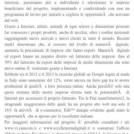
interesse, passeranno poi a individuare e selezionare le imprese
beneficiarie del progetto, implementando e condividendo con esse un
programma di lavoro per aiutarle a cogliere le opportunitÃ che arrivano
dal web.
Grazie a Internet, infatti, aziende di ogni settore e dimensione possono
far conoscere i propri prodotti, anche di nicchia, oltre i confini nazionali
raggiungendo nuovi mercati e nuovi clienti in tutto il mondo. Recenti
studi1 dimostrano che, al crescere del livello di maturitÃ digitale,
aumenta la percentuale di imprese che fanno export. MaturitÃ digitale
ed export hanno un impatto diretto sul fatturato delle imprese: fino al
39% del fatturato da export delle imprese di medie dimensioni che sono
attive online Ã¨ realizzato grazie a Internet.
Sebbene tra il 2012 e il 2013 le ricerche globali su Google legate al made
in Italy siano aumentate del 12%, esiste ancora un forte gap tra le nostre
produzioni di qualitÃ e loro presenza online. Anche perchÃ© solo una
quota minima delle nostre imprese sfrutta tutte le potenzialitÃ di
Internet per accrescere il proprio fatturato. Tra le Pmi manifatturiere2, la
stragrande maggioranza delle quali ha un proprio sito web ma solo il
16% fa attivitÃ di e-commerce. Eâ€™ dunque evidente quali siano le
opportunitÃ che si aprono per le eccellenze italiane.
Per maggiori informazioni sul progetto Ã¨ possibile consultare i siti
www.vi.camcom.it e www.eccellenzeindigitale.it o contattare l'ufficio
"Made in Italy: Eccellenze in digitale" presso la CCIAA di Vicenza al n.