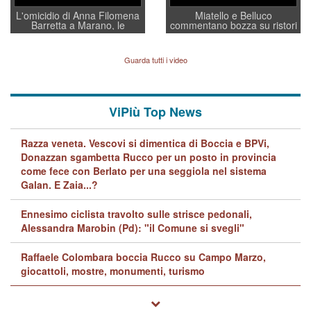
L'omicidio di Anna Filomena
Miatello e Belluco
Barretta a Marano, le
commentano bozza su ristori
indagini dei carabinieri di
BPVi e Veneto Banca
Vicenza sul marito Angelo
Lavarra: più avvincenti di
Guarda tutti i video
quelle di... Barbara D'Urso
ViPiù Top News
Razza veneta. Vescovi si dimentica di Boccia e BPVi,
Donazzan sgambetta Rucco per un posto in provincia
come fece con Berlato per una seggiola nel sistema
Galan. E Zaia...?
Ennesimo ciclista travolto sulle strisce pedonali,
Alessandra Marobin (Pd): "il Comune si svegli"
Raffaele Colombara boccia Rucco su Campo Marzo,
giocattoli, mostre, monumenti, turismo