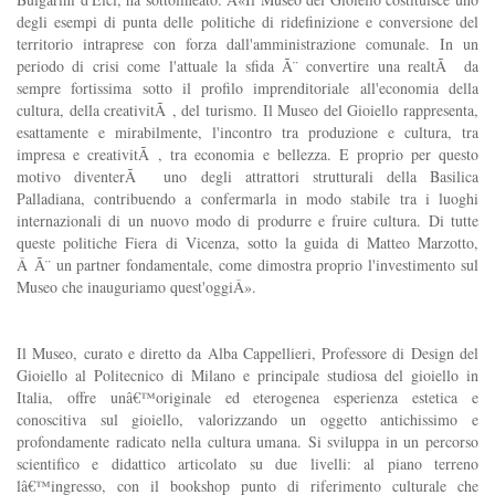
degli esempi di punta delle politiche di ridefinizione e conversione del
territorio intraprese con forza dall'amministrazione comunale. In un
periodo di crisi come l'attuale la sfida Ã¨ convertire una realtÃ da
sempre fortissima sotto il profilo imprenditoriale all'economia della
cultura, della creativitÃ , del turismo. Il Museo del Gioiello rappresenta,
esattamente e mirabilmente, l'incontro tra produzione e cultura, tra
impresa e creativitÃ , tra economia e bellezza. E proprio per questo
motivo diventerÃ uno degli attrattori strutturali della Basilica
Palladiana, contribuendo a confermarla in modo stabile tra i luoghi
internazionali di un nuovo modo di produrre e fruire cultura. Di tutte
queste politiche Fiera di Vicenza, sotto la guida di Matteo Marzotto,
Â Ã¨ un partner fondamentale, come dimostra proprio l'investimento sul
Museo che inauguriamo quest'oggiÂ».
Il Museo, curato e diretto da Alba Cappellieri, Professore di Design del
Gioiello al Politecnico di Milano e principale studiosa del gioiello in
Italia, offre unâ€™originale ed eterogenea esperienza estetica e
conoscitiva sul gioiello, valorizzando un oggetto antichissimo e
profondamente radicato nella cultura umana. Si sviluppa in un percorso
scientifico e didattico articolato su due livelli: al piano terreno
lâ€™ingresso, con il bookshop punto di riferimento culturale che