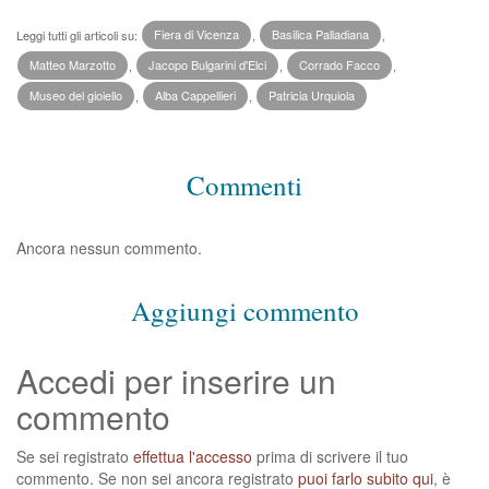
Leggi tutti gli articoli su:
Fiera di Vicenza
,
Basilica Palladiana
,
Matteo Marzotto
,
Jacopo Bulgarini d'Elci
,
Corrado Facco
,
Museo del gioiello
,
Alba Cappellieri
,
Patricia Urquiola
Commenti
Ancora nessun commento.
Aggiungi commento
Accedi per inserire un
commento
Se sei registrato
effettua l'accesso
prima di scrivere il tuo
commento. Se non sei ancora registrato
puoi farlo subito qui
, è