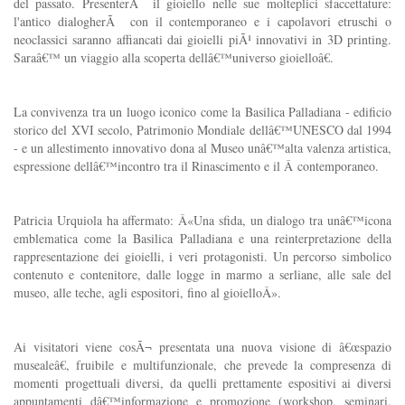
del passato. PresenterÃ il gioiello nelle sue molteplici sfaccettature:
l'antico dialogherÃ con il contemporaneo e i capolavori etruschi o
neoclassici saranno affiancati dai gioielli piÃ¹ innovativi in 3D printing.
Saraâ€™ un viaggio alla scoperta dellâ€™universo gioielloâ€.
La convivenza tra un luogo iconico come la Basilica Palladiana - edificio
storico del XVI secolo, Patrimonio Mondiale dellâ€™UNESCO dal 1994
- e un allestimento innovativo dona al Museo unâ€™alta valenza artistica,
espressione dellâ€™incontro tra il Rinascimento e il Â contemporaneo.
Patricia Urquiola ha affermato: Â«Una sfida, un dialogo tra unâ€™icona
emblematica come la Basilica Palladiana e una reinterpretazione della
rappresentazione dei gioielli, i veri protagonisti. Un percorso simbolico
contenuto e contenitore, dalle logge in marmo a serliane, alle sale del
museo, alle teche, agli espositori, fino al gioielloÂ».
Ai visitatori viene cosÃ¬ presentata una nuova visione di â€œspazio
musealeâ€, fruibile e multifunzionale, che prevede la compresenza di
momenti progettuali diversi, da quelli prettamente espositivi ai diversi
appuntamenti dâ€™informazione e promozione (workshop, seminari,