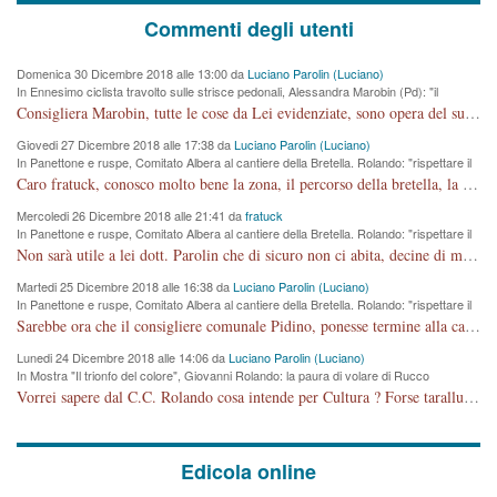
Commenti degli utenti
Domenica 30 Dicembre 2018 alle 13:00 da
Luciano Parolin (Luciano)
In Ennesimo ciclista travolto sulle strisce pedonali, Alessandra Marobin (Pd): "il
Comune si svegli"
Consigliera Marobin, tutte le cose da Lei evidenziate, sono opera del suo ex Assessore e compagno di Partito Antonio Marco Dalla Pozza Assessore alla "progettazione" di piste ciclabili e altre porcherie. A lui manderei il conto da saldare per incidenti e danni alle persone. E' ora che "finiamola." Avete perso rassegnatevi. qui IL SINDACO RUCCO NON C'ENTRA PER NIENTE. CAPITO!!!!!!!! Amen.
Giovedi 27 Dicembre 2018 alle 17:38 da
Luciano Parolin (Luciano)
In Panettone e ruspe, Comitato Albera al cantiere della Bretella. Rolando: "rispettare il
cronoprogramma"
Caro fratuck, conosco molto bene la zona, il percorso della bretella, la situazione dei cittadini, abito in Viale Trento. A partire dal 2003 ho partecipato al Comitato di Maddalene pro bretella, e a riunioni propositive per apportare modifiche al progetto. Numerose mie foto del territorio sono arrivate a Roma, altri miei interventi (non graditi dalla Sx) sono stati pubblicati dal GdV, assieme ad altri come Ciro Asproso, ora favorevole alla bretella. Ho partecipato alla raccolta firme per la chiusura della strada x 5 giorni eseguita dal Sindaco Hullwech per sforamento 180 Micro/g. Pertanto come impegno per la tematica sono apposto con la coscienza. Ora il Progetto è partito, fine! Voglio dire che la nuova Giunta "comunale" non c'entra più. L'opera sarà "malauguratamente" eseguita, ma non con il mio placet. Il Consigliere Comunale dovrebbe capire che la campagna elettorale è finita, con buona pace di tutti. Quello che invece dovrebbe interessare è la proprietà della strada, dall'uscita autostradale Ovest, sino alla Rotatoria dell'Albara, vi sono tre possessori: Autostrade SpA; La Provincia, il Comune. Come la mettiamo per il futuro ? I costi, da 50 sono saliti a 100 milioni di € come dire 20 milioni a KM (!) da non credere. Comunque si farà. Ma nessuno canti Vittoria, anzi meglio non farne un ulteriore fatto "partitico" per questioni elettorali o di seggio. Se mi manda la sua mail, sono disponibile ad inviare i documenti e le foto sopra descritte. Con ossequi, Luciano Parolin
Mercoledi 26 Dicembre 2018 alle 21:41 da
fratuck
In Panettone e ruspe, Comitato Albera al cantiere della Bretella. Rolando: "rispettare il
cronoprogramma"
Non sarà utile a lei dott. Parolin che di sicuro non ci abita, decine di migliaia di TIR, automobili e padroncini che passano quotidianamente per una strada appena rotabile, non è più possibile stendere i panni, attraversare la strada senza rischiare la morte, le case stanno crepando, i tempi sono cambiati e la bretella non passerà assolutamente per maddalene (ma cosa sta a dire?!), dia invece responsabilità a chi ha costruito tagliando la strada che doveva invece terminare a isola vicentina e non al moracchino lasciando Motta di Costabissara ancora in panne di traffico. I tempi sono cambiati dottore e se l'anagrafe della vita stagna nell'essere umano impressioni conservatrici, la società non le considera perchè va avanti, si industrializza e ha bisogno di infrastrutture e di sviluppo. Ultima considerazione, se è geloso di Rolando perchè vede in lui solo campagne politiche mentre si difendono i SOLI diritti dei cittadini, la preghiamo faccia considerazioni più appropriate. Saluti e complimenti per i suoi scritti.
Martedi 25 Dicembre 2018 alle 16:38 da
Luciano Parolin (Luciano)
In Panettone e ruspe, Comitato Albera al cantiere della Bretella. Rolando: "rispettare il
cronoprogramma"
Sarebbe ora che il consigliere comunale Pidino, ponesse termine alla campagna elettorale nel territorio del suo seggio Villaggio del Sole. La tiraca è iniziata, distruggerà 6 km di prateria ovest della città, ricca di fonti e sorgenti d'acqua. I cittadini di Maddalene non avranno più Pace la notte. Molta colpa per la costruzione di questa Strada è proprio del signor Rolando,dei suoi gazebo mobili e che vuol far passare questa opera VANDALICA come progetto "utile" a chi ? Non è cosa seria sig. Rolando!
Lunedi 24 Dicembre 2018 alle 14:06 da
Luciano Parolin (Luciano)
In Mostra "Il trionfo del colore", Giovanni Rolando: la paura di volare di Rucco
Vorrei sapere dal C.C. Rolando cosa intende per Cultura ? Forse tarallucci, vino e sagre, o spaghetti tricolori del PD ? Il continuo (s)parlare della mostra a Palazzo Chiericati caro consigliere DANNEGGIA FORTEMENTE l'immagine della città TUTTA e fa deviare i consensi che in RUSSIA (badi bene ex U.R.S.S.) sono ECCELLENTI. A livello artistico l'evento è di alta Valenza culturale, COMPITO di Tutta la Cittadinanza fare il possibile per propagandare l'iniziativa senza farne UN CASO PARTITICO come fa Lei da sempre. Meno Gazebo + Partecipazione! E così sia. Amen.
Edicola online