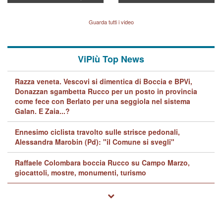
indagini dei carabinieri di
BPVi e Veneto Banca
Vicenza sul marito Angelo
Lavarra: più avvincenti di
Guarda tutti i video
quelle di... Barbara D'Urso
ViPiù Top News
Razza veneta. Vescovi si dimentica di Boccia e BPVi,
Donazzan sgambetta Rucco per un posto in provincia
come fece con Berlato per una seggiola nel sistema
Galan. E Zaia...?
Ennesimo ciclista travolto sulle strisce pedonali,
Alessandra Marobin (Pd): "il Comune si svegli"
Raffaele Colombara boccia Rucco su Campo Marzo,
giocattoli, mostre, monumenti, turismo