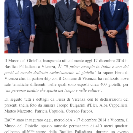
Il Museo del Gioiello, inaugurato ufficialmente oggi 17 dicembre 2014 in
Basilica Palladiana a Vicenza, Ã¨
"il primo esempio in Italia e uno dei
pochi al mondo dedicato esclusivamente al gioiello"
fa sapere Fiera di
Vicenza che, in partnership con il Comune di Vicenza, ha realizzato nove
sale tematiche differenti, nelle quali sono esposti circa 400 gioielli, per
"un percorso inedito che spazia nel tempo e nelle culture".
Di seguito tutti i dettagli da Fiera di Vicenza con le dichiarazioni dei
presenti (nella foto da sinistra Jacopo Bulgarini d'Elci, Alba Cappellieri,
Matteo Marzotto, Patricia Urquiola, Corrado Facco).
Eâ€™ stato inaugurato oggi, mercoledÃ¬ 17 dicembre 2014 a Vicenza, il
Museo del Gioiello, spazio museale permanente di 410 metri quadrati
collocato allâ€™interno della Basilica Palladiana, durante un evento