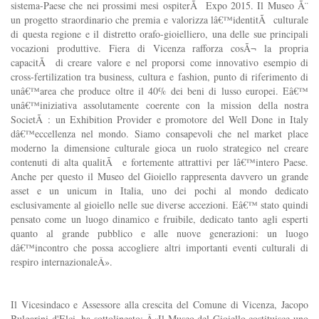
sistema-Paese che nei prossimi mesi ospiterÃ Expo 2015. Il Museo Ã¨
un progetto straordinario che premia e valorizza lâ€™identitÃ culturale
di questa regione e il distretto orafo-gioielliero, una delle sue principali
vocazioni produttive. Fiera di Vicenza rafforza cosÃ¬ la propria
capacitÃ di creare valore e nel proporsi come innovativo esempio di
cross-fertilization tra business, cultura e fashion, punto di riferimento di
unâ€™area che produce oltre il 40% dei beni di lusso europei. Eâ€™
unâ€™iniziativa assolutamente coerente con la mission della nostra
SocietÃ : un Exhibition Provider e promotore del Well Done in Italy
dâ€™eccellenza nel mondo. Siamo consapevoli che nel market place
moderno la dimensione culturale gioca un ruolo strategico nel creare
contenuti di alta qualitÃ e fortemente attrattivi per lâ€™intero Paese.
Anche per questo il Museo del Gioiello rappresenta davvero un grande
asset e un unicum in Italia, uno dei pochi al mondo dedicato
esclusivamente al gioiello nelle sue diverse accezioni. Eâ€™ stato quindi
pensato come un luogo dinamico e fruibile, dedicato tanto agli esperti
quanto al grande pubblico e alle nuove generazioni: un luogo
dâ€™incontro che possa accogliere altri importanti eventi culturali di
respiro internazionaleÂ».
Il Vicesindaco e Assessore alla crescita del Comune di Vicenza, Jacopo
Bulgarini d'Elci, ha sottolineato: Â«Il Museo del Gioiello costituisce uno