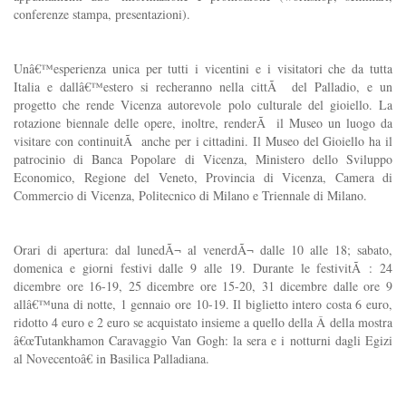
conferenze stampa, presentazioni).
Unâ€™esperienza unica per tutti i vicentini e i visitatori che da tutta
Italia e dallâ€™estero si recheranno nella cittÃ del Palladio, e un
progetto che rende Vicenza autorevole polo culturale del gioiello. La
rotazione biennale delle opere, inoltre, renderÃ il Museo un luogo da
visitare con continuitÃ anche per i cittadini. Il Museo del Gioiello ha il
patrocinio di Banca Popolare di Vicenza, Ministero dello Sviluppo
Economico, Regione del Veneto, Provincia di Vicenza, Camera di
Commercio di Vicenza, Politecnico di Milano e Triennale di Milano.
Orari di apertura: dal lunedÃ¬ al venerdÃ¬ dalle 10 alle 18; sabato,
domenica e giorni festivi dalle 9 alle 19. Durante le festivitÃ : 24
dicembre ore 16-19, 25 dicembre ore 15-20, 31 dicembre dalle ore 9
allâ€™una di notte, 1 gennaio ore 10-19. Il biglietto intero costa 6 euro,
ridotto 4 euro e 2 euro se acquistato insieme a quello della Â della mostra
â€œTutankhamon Caravaggio Van Gogh: la sera e i notturni dagli Egizi
al Novecentoâ€ in Basilica Palladiana.