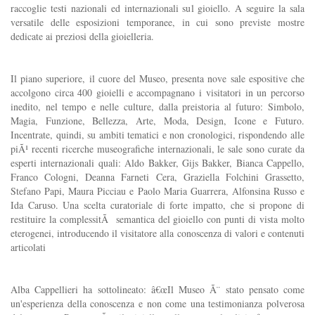
raccoglie testi nazionali ed internazionali sul gioiello. A seguire la sala
versatile delle esposizioni temporanee, in cui sono previste mostre
dedicate ai preziosi della gioielleria.
Il piano superiore, il cuore del Museo, presenta nove sale espositive che
accolgono circa 400 gioielli e accompagnano i visitatori in un percorso
inedito, nel tempo e nelle culture, dalla preistoria al futuro: Simbolo,
Magia, Funzione, Bellezza, Arte, Moda, Design, Icone e Futuro.
Incentrate, quindi, su ambiti tematici e non cronologici, rispondendo alle
piÃ¹ recenti ricerche museografiche internazionali, le sale sono curate da
esperti internazionali quali: Aldo Bakker, Gijs Bakker, Bianca Cappello,
Franco Cologni, Deanna Farneti Cera, Graziella Folchini Grassetto,
Stefano Papi, Maura Picciau e Paolo Maria Guarrera, Alfonsina Russo e
Ida Caruso. Una scelta curatoriale di forte impatto, che si propone di
restituire la complessitÃ semantica del gioiello con punti di vista molto
eterogenei, introducendo il visitatore alla conoscenza di valori e contenuti
articolati
Alba Cappellieri ha sottolineato: â€œIl Museo Ã¨ stato pensato come
un'esperienza della conoscenza e non come una testimonianza polverosa