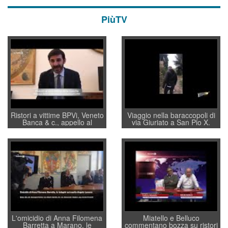
PiùTV
Ristori a vittime BPVi, Veneto
Viaggio nella baraccopoli di
Banca & c., appello al
via Giuriato a San Pio X.
sottosegretario Alessio
Vicenza ai Vicentini: “faremo
Villarosa: per mettere ordine
un regalo di Natale ai
convochi con Di Maio CNCU
residenti”
a supporto della cabina di
regia al Mef
L'omicidio di Anna Filomena
Miatello e Belluco
Barretta a Marano, le
commentano bozza su ristori