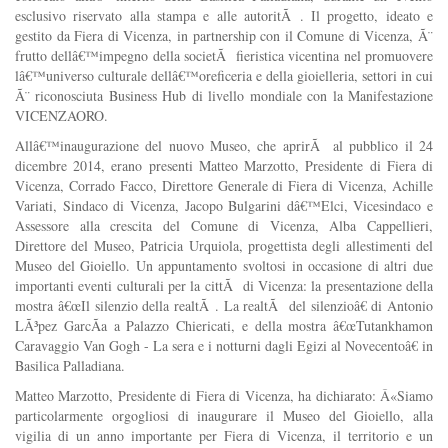
esclusivo riservato alla stampa e alle autoritÃ . Il progetto, ideato e
gestito da Fiera di Vicenza, in partnership con il Comune di Vicenza, Ã¨
frutto dellâ€™impegno della societÃ fieristica vicentina nel promuovere
lâ€™universo culturale dellâ€™oreficeria e della gioielleria, settori in cui
Ã¨ riconosciuta Business Hub di livello mondiale con la Manifestazione
VICENZAORO.
Allâ€™inaugurazione del nuovo Museo, che aprirÃ al pubblico il 24
dicembre 2014, erano presenti Matteo Marzotto, Presidente di Fiera di
Vicenza, Corrado Facco, Direttore Generale di Fiera di Vicenza, Achille
Variati, Sindaco di Vicenza, Jacopo Bulgarini dâ€™Elci, Vicesindaco e
Assessore alla crescita del Comune di Vicenza, Alba Cappellieri,
Direttore del Museo, Patricia Urquiola, progettista degli allestimenti del
Museo del Gioiello. Un appuntamento svoltosi in occasione di altri due
importanti eventi culturali per la cittÃ di Vicenza: la presentazione della
mostra â€œIl silenzio della realtÃ . La realtÃ del silenzioâ€ di Antonio
LÃ³pez GarcÃ­a a Palazzo Chiericati, e della mostra â€œTutankhamon
Caravaggio Van Gogh - La sera e i notturni dagli Egizi al Novecentoâ€ in
Basilica Palladiana.
Matteo Marzotto, Presidente di Fiera di Vicenza, ha dichiarato: Â«Siamo
particolarmente orgogliosi di inaugurare il Museo del Gioiello, alla
vigilia di un anno importante per Fiera di Vicenza, il territorio e un