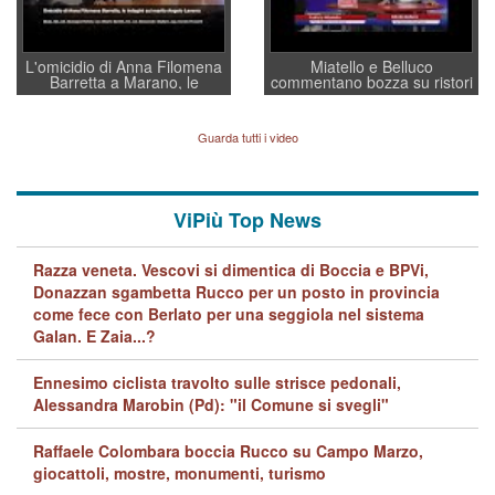
L'omicidio di Anna Filomena
Miatello e Belluco
Barretta a Marano, le
commentano bozza su ristori
indagini dei carabinieri di
BPVi e Veneto Banca
Vicenza sul marito Angelo
Lavarra: più avvincenti di
Guarda tutti i video
quelle di... Barbara D'Urso
ViPiù Top News
Razza veneta. Vescovi si dimentica di Boccia e BPVi,
Donazzan sgambetta Rucco per un posto in provincia
come fece con Berlato per una seggiola nel sistema
Galan. E Zaia...?
Ennesimo ciclista travolto sulle strisce pedonali,
Alessandra Marobin (Pd): "il Comune si svegli"
Raffaele Colombara boccia Rucco su Campo Marzo,
giocattoli, mostre, monumenti, turismo