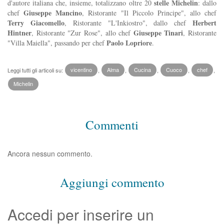
stelle Michelin
d'autore italiana che, insieme, totalizzano oltre 20
: dallo
Giuseppe Mancino
chef
, Ristorante "Il Piccolo Principe", allo chef
Terry Giacomello
Herbert
, Ristorante "L'Inkiostro", dallo chef
Hintner
Giuseppe Tinari
, Ristorante "Zur Rose", allo chef
, Ristorante
Paolo Lopriore
"Villa Maiella", passando per chef
.
Leggi tutti gli articoli su:
vicentino
,
Alma
,
Cucina
,
Cuoco
,
chef
,
Michelin
Commenti
Ancora nessun commento.
Aggiungi commento
Accedi per inserire un