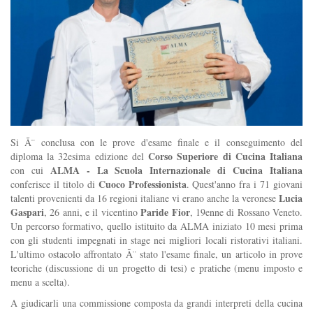
Si Ã¨ conclusa con le prove d'esame finale e il conseguimento del
Corso Superiore di Cucina Italiana
diploma la 32esima edizione del
ALMA - La Scuola Internazionale di Cucina Italiana
con cui
Cuoco Professionista
conferisce il titolo di
. Quest'anno fra i 71 giovani
Lucia
talenti provenienti da 16 regioni italiane vi erano anche la veronese
Gaspari
Paride Fior
, 26 anni, e il vicentino
, 19enne di Rossano Veneto.
Un percorso formativo, quello istituito da ALMA iniziato 10 mesi prima
con gli studenti impegnati in stage nei migliori
locali ristorativi italiani.
L'ultimo ostacolo affrontato Ã¨ stato l'esame finale, un articolo in prove
teoriche (discussione di un progetto di tesi) e pratiche (menu imposto e
menu a scelta).
A giudicarli una commissione composta da grandi interpreti della cucina