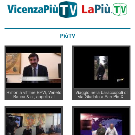
PiùTV
Ristori a vittime BPVi, Veneto
Viaggio nella baraccopoli di
Banca & c., appello al
via Giuriato a San Pio X.
sottosegretario Alessio
Vicenza ai Vicentini: “faremo
Villarosa: per mettere ordine
un regalo di Natale ai
convochi con Di Maio CNCU
residenti”
a supporto della cabina di
regia al Mef