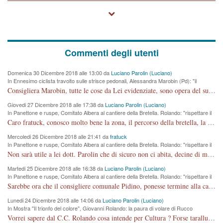
Commenti degli utenti
Domenica 30 Dicembre 2018 alle 13:00 da
Luciano Parolin (Luciano)
In Ennesimo ciclista travolto sulle strisce pedonali, Alessandra Marobin (Pd): "il
Comune si svegli"
Consigliera Marobin, tutte le cose da Lei evidenziate, sono opera del suo ex Assessore e compagno di Partito Antonio Marco Dalla Pozza Assessore alla "progettazione" di piste ciclabili e altre porcherie. A lui manderei il conto da saldare per incidenti e danni alle persone. E' ora che "finiamola." Avete perso rassegnatevi. qui IL SINDACO RUCCO NON C'ENTRA PER NIENTE. CAPITO!!!!!!!! Amen.
Giovedi 27 Dicembre 2018 alle 17:38 da
Luciano Parolin (Luciano)
In Panettone e ruspe, Comitato Albera al cantiere della Bretella. Rolando: "rispettare il
cronoprogramma"
Caro fratuck, conosco molto bene la zona, il percorso della bretella, la situazione dei cittadini, abito in Viale Trento. A partire dal 2003 ho partecipato al Comitato di Maddalene pro bretella, e a riunioni propositive per apportare modifiche al progetto. Numerose mie foto del territorio sono arrivate a Roma, altri miei interventi (non graditi dalla Sx) sono stati pubblicati dal GdV, assieme ad altri come Ciro Asproso, ora favorevole alla bretella. Ho partecipato alla raccolta firme per la chiusura della strada x 5 giorni eseguita dal Sindaco Hullwech per sforamento 180 Micro/g. Pertanto come impegno per la tematica sono apposto con la coscienza. Ora il Progetto è partito, fine! Voglio dire che la nuova Giunta "comunale" non c'entra più. L'opera sarà "malauguratamente" eseguita, ma non con il mio placet. Il Consigliere Comunale dovrebbe capire che la campagna elettorale è finita, con buona pace di tutti. Quello che invece dovrebbe interessare è la proprietà della strada, dall'uscita autostradale Ovest, sino alla Rotatoria dell'Albara, vi sono tre possessori: Autostrade SpA; La Provincia, il Comune. Come la mettiamo per il futuro ? I costi, da 50 sono saliti a 100 milioni di € come dire 20 milioni a KM (!) da non credere. Comunque si farà. Ma nessuno canti Vittoria, anzi meglio non farne un ulteriore fatto "partitico" per questioni elettorali o di seggio. Se mi manda la sua mail, sono disponibile ad inviare i documenti e le foto sopra descritte. Con ossequi, Luciano Parolin
Mercoledi 26 Dicembre 2018 alle 21:41 da
fratuck
In Panettone e ruspe, Comitato Albera al cantiere della Bretella. Rolando: "rispettare il
cronoprogramma"
Non sarà utile a lei dott. Parolin che di sicuro non ci abita, decine di migliaia di TIR, automobili e padroncini che passano quotidianamente per una strada appena rotabile, non è più possibile stendere i panni, attraversare la strada senza rischiare la morte, le case stanno crepando, i tempi sono cambiati e la bretella non passerà assolutamente per maddalene (ma cosa sta a dire?!), dia invece responsabilità a chi ha costruito tagliando la strada che doveva invece terminare a isola vicentina e non al moracchino lasciando Motta di Costabissara ancora in panne di traffico. I tempi sono cambiati dottore e se l'anagrafe della vita stagna nell'essere umano impressioni conservatrici, la società non le considera perchè va avanti, si industrializza e ha bisogno di infrastrutture e di sviluppo. Ultima considerazione, se è geloso di Rolando perchè vede in lui solo campagne politiche mentre si difendono i SOLI diritti dei cittadini, la preghiamo faccia considerazioni più appropriate. Saluti e complimenti per i suoi scritti.
Martedi 25 Dicembre 2018 alle 16:38 da
Luciano Parolin (Luciano)
In Panettone e ruspe, Comitato Albera al cantiere della Bretella. Rolando: "rispettare il
cronoprogramma"
Sarebbe ora che il consigliere comunale Pidino, ponesse termine alla campagna elettorale nel territorio del suo seggio Villaggio del Sole. La tiraca è iniziata, distruggerà 6 km di prateria ovest della città, ricca di fonti e sorgenti d'acqua. I cittadini di Maddalene non avranno più Pace la notte. Molta colpa per la costruzione di questa Strada è proprio del signor Rolando,dei suoi gazebo mobili e che vuol far passare questa opera VANDALICA come progetto "utile" a chi ? Non è cosa seria sig. Rolando!
Lunedi 24 Dicembre 2018 alle 14:06 da
Luciano Parolin (Luciano)
In Mostra "Il trionfo del colore", Giovanni Rolando: la paura di volare di Rucco
Vorrei sapere dal C.C. Rolando cosa intende per Cultura ? Forse tarallucci, vino e sagre, o spaghetti tricolori del PD ? Il continuo (s)parlare della mostra a Palazzo Chiericati caro consigliere DANNEGGIA FORTEMENTE l'immagine della città TUTTA e fa deviare i consensi che in RUSSIA (badi bene ex U.R.S.S.) sono ECCELLENTI. A livello artistico l'evento è di alta Valenza culturale, COMPITO di Tutta la Cittadinanza fare il possibile per propagandare l'iniziativa senza farne UN CASO PARTITICO come fa Lei da sempre. Meno Gazebo + Partecipazione! E così sia. Amen.