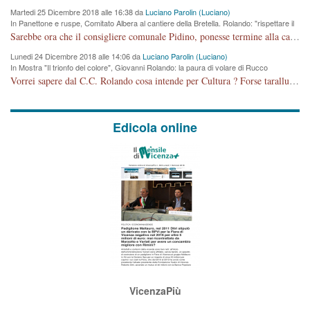
Martedi 25 Dicembre 2018 alle 16:38 da
Luciano Parolin (Luciano)
In Panettone e ruspe, Comitato Albera al cantiere della Bretella. Rolando: "rispettare il
cronoprogramma"
Sarebbe ora che il consigliere comunale Pidino, ponesse termine alla campagna elettorale nel territorio del suo seggio Villaggio del Sole. La tiraca è iniziata, distruggerà 6 km di prateria ovest della città, ricca di fonti e sorgenti d'acqua. I cittadini di Maddalene non avranno più Pace la notte. Molta colpa per la costruzione di questa Strada è proprio del signor Rolando,dei suoi gazebo mobili e che vuol far passare questa opera VANDALICA come progetto "utile" a chi ? Non è cosa seria sig. Rolando!
Lunedi 24 Dicembre 2018 alle 14:06 da
Luciano Parolin (Luciano)
In Mostra "Il trionfo del colore", Giovanni Rolando: la paura di volare di Rucco
Vorrei sapere dal C.C. Rolando cosa intende per Cultura ? Forse tarallucci, vino e sagre, o spaghetti tricolori del PD ? Il continuo (s)parlare della mostra a Palazzo Chiericati caro consigliere DANNEGGIA FORTEMENTE l'immagine della città TUTTA e fa deviare i consensi che in RUSSIA (badi bene ex U.R.S.S.) sono ECCELLENTI. A livello artistico l'evento è di alta Valenza culturale, COMPITO di Tutta la Cittadinanza fare il possibile per propagandare l'iniziativa senza farne UN CASO PARTITICO come fa Lei da sempre. Meno Gazebo + Partecipazione! E così sia. Amen.
Edicola online
VicenzaPiù