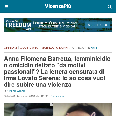
|
|
|
OPINIONI
QUOTIDIANO
VICENZAPIÙ DONNA
CATEGORIE:
FATTI
Anna Filomena Barretta, femminicidio
o omicidio dettato "da motivi
passionali"? La lettera censurata di
Irma Lovato Serena: io so cosa vuol
dire subire una violenza
Di
Citizen Writers
|
Sabato 8 Dicembre 2018 alle 12:32
0 commenti