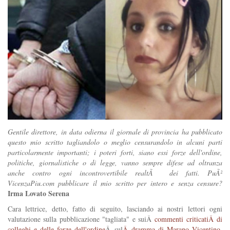
Gentile direttore, in data odierna il giornale di provincia ha pubblicato
questo mio scritto tagliandolo o meglio censurandolo in alcuni parti
particolarmente importanti; i poteri forti, siano essi forze dell'ordine,
politiche, giornalistiche o di legge, vanno sempre difese ad oltranza
anche contro ogni incontrovertibile realtÃ dei fatti. PuÃ²
VicenzaPiu.com pubblicare il mio scritto per intero e senza censure?
Irma Lovato Serena
Cara lettrice, detto, fatto di seguito, lasciando ai nostri lettori ogni
valutazione sulla pubblicazione "tagliata" e suiÂ
commenti criticatiÂ di
colleghi e delle forze dell'ordine
Â sul
Â dramma di Marano Vicentino,