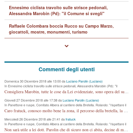
Ennesimo ciclista travolto sulle strisce pedonali,
Alessandra Marobin (Pd): "il Comune si svegli"
Raffaele Colombara boccia Rucco su Campo Marzo,
giocattoli, mostre, monumenti, turismo
Commenti degli utenti
Domenica 30 Dicembre 2018 alle 13:00 da
Luciano Parolin (Luciano)
In Ennesimo ciclista travolto sulle strisce pedonali, Alessandra Marobin (Pd): "il
Comune si svegli"
Consigliera Marobin, tutte le cose da Lei evidenziate, sono opera del suo ex Assessore e compagno di Partito Antonio Marco Dalla Pozza Assessore alla "progettazione" di piste ciclabili e altre porcherie. A lui manderei il conto da saldare per incidenti e danni alle persone. E' ora che "finiamola." Avete perso rassegnatevi. qui IL SINDACO RUCCO NON C'ENTRA PER NIENTE. CAPITO!!!!!!!! Amen.
Giovedi 27 Dicembre 2018 alle 17:38 da
Luciano Parolin (Luciano)
In Panettone e ruspe, Comitato Albera al cantiere della Bretella. Rolando: "rispettare il
cronoprogramma"
Caro fratuck, conosco molto bene la zona, il percorso della bretella, la situazione dei cittadini, abito in Viale Trento. A partire dal 2003 ho partecipato al Comitato di Maddalene pro bretella, e a riunioni propositive per apportare modifiche al progetto. Numerose mie foto del territorio sono arrivate a Roma, altri miei interventi (non graditi dalla Sx) sono stati pubblicati dal GdV, assieme ad altri come Ciro Asproso, ora favorevole alla bretella. Ho partecipato alla raccolta firme per la chiusura della strada x 5 giorni eseguita dal Sindaco Hullwech per sforamento 180 Micro/g. Pertanto come impegno per la tematica sono apposto con la coscienza. Ora il Progetto è partito, fine! Voglio dire che la nuova Giunta "comunale" non c'entra più. L'opera sarà "malauguratamente" eseguita, ma non con il mio placet. Il Consigliere Comunale dovrebbe capire che la campagna elettorale è finita, con buona pace di tutti. Quello che invece dovrebbe interessare è la proprietà della strada, dall'uscita autostradale Ovest, sino alla Rotatoria dell'Albara, vi sono tre possessori: Autostrade SpA; La Provincia, il Comune. Come la mettiamo per il futuro ? I costi, da 50 sono saliti a 100 milioni di € come dire 20 milioni a KM (!) da non credere. Comunque si farà. Ma nessuno canti Vittoria, anzi meglio non farne un ulteriore fatto "partitico" per questioni elettorali o di seggio. Se mi manda la sua mail, sono disponibile ad inviare i documenti e le foto sopra descritte. Con ossequi, Luciano Parolin
Mercoledi 26 Dicembre 2018 alle 21:41 da
fratuck
In Panettone e ruspe, Comitato Albera al cantiere della Bretella. Rolando: "rispettare il
cronoprogramma"
Non sarà utile a lei dott. Parolin che di sicuro non ci abita, decine di migliaia di TIR, automobili e padroncini che passano quotidianamente per una strada appena rotabile, non è più possibile stendere i panni, attraversare la strada senza rischiare la morte, le case stanno crepando, i tempi sono cambiati e la bretella non passerà assolutamente per maddalene (ma cosa sta a dire?!), dia invece responsabilità a chi ha costruito tagliando la strada che doveva invece terminare a isola vicentina e non al moracchino lasciando Motta di Costabissara ancora in panne di traffico. I tempi sono cambiati dottore e se l'anagrafe della vita stagna nell'essere umano impressioni conservatrici, la società non le considera perchè va avanti, si industrializza e ha bisogno di infrastrutture e di sviluppo. Ultima considerazione, se è geloso di Rolando perchè vede in lui solo campagne politiche mentre si difendono i SOLI diritti dei cittadini, la preghiamo faccia considerazioni più appropriate. Saluti e complimenti per i suoi scritti.