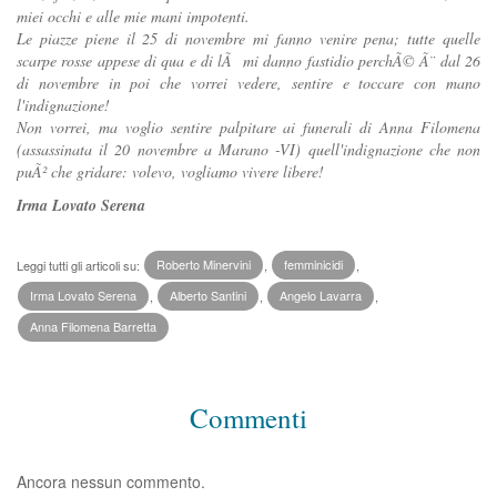
miei occhi e alle mie mani impotenti.
Le piazze piene il 25 di novembre mi fanno venire pena; tutte quelle
scarpe rosse appese di qua e di lÃ mi danno fastidio perchÃ© Ã¨ dal 26
di novembre in poi che vorrei vedere, sentire e toccare con mano
l'indignazione!
Non vorrei, ma voglio sentire palpitare ai funerali di Anna Filomena
(assassinata il 20 novembre a Marano -VI) quell'indignazione che non
puÃ² che gridare: volevo, vogliamo vivere libere!
Irma Lovato Serena
Leggi tutti gli articoli su:
Roberto Minervini
,
femminicidi
,
Irma Lovato Serena
,
Alberto Santini
,
Angelo Lavarra
,
Anna Filomena Barretta
Commenti
Ancora nessun commento.