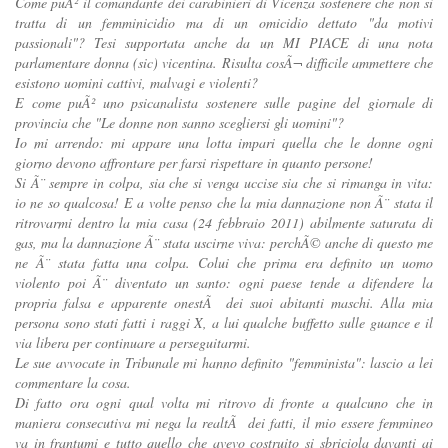
Come puÃ² il comandante dei carabinieri di Vicenza sostenere che non si
tratta di un femminicidio ma di un omicidio dettato "da motivi
passionali"? Tesi supportata anche da un MI PIACE di una nota
parlamentare donna (sic) vicentina. Risulta cosÃ¬ difficile ammettere che
esistono uomini cattivi, malvagi e violenti?
E come puÃ² uno psicanalista sostenere sulle pagine del giornale di
provincia che "Le donne non sanno scegliersi gli uomini"?
Io mi arrendo: mi appare una lotta impari quella che le donne ogni
giorno devono affrontare per farsi rispettare in quanto persone!
Si Ã¨ sempre in colpa, sia che si venga uccise sia che si rimanga in vita:
io ne so qualcosa! E a volte penso che la mia dannazione non Ã¨ stata il
ritrovarmi dentro la mia casa (24 febbraio 2011) abilmente saturata di
gas, ma la dannazione Ã¨ stata uscirne viva: perchÃ© anche di questo me
ne Ã¨ stata fatta una colpa. Colui che prima era definito un uomo
violento poi Ã¨ diventato un santo: ogni paese tende a difendere la
propria falsa e apparente onestÃ dei suoi abitanti maschi. Alla mia
persona sono stati fatti i raggi X, a lui qualche buffetto sulle guance e il
via libera per continuare a perseguitarmi.
Le sue avvocate in Tribunale mi hanno definito "femminista": lascio a lei
commentare la cosa.
Di fatto ora ogni qual volta mi ritrovo di fronte a qualcuno che in
maniera consecutiva mi nega la realtÃ dei fatti, il mio essere femmineo
va in frantumi e tutto quello che avevo costruito si sbriciola davanti ai