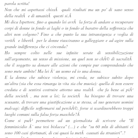
parola scritta!
Non che mi aspettassi chissÃ quali risultati ma un po' di sano senso
della realtÃ e di umanitÃ questi si.Â
Mi dica Ispettore, fino a quando lei avrÃ la forza di andare a recuperare
corpi di donne in fondo ai laghi o in fondo al baratro della sofferenza che
altri non colgono? Fino a che punto la sua intransigenza e voglia di
veritÃ e libertÃ per le donne riusciranno a galleggiare e ad agire sulla
grande indifferenza che ci circonda?
Ho sempre colto nelle sue infinite serate di sensibilizzazione
sull'argomento, un senso di missione, un quel non so chÃ© di sacralitÃ
che il soggetto sa donare alle azioni che compie pur comprendendo che
sono mete ambite! Ma lei Ã¨ un uomo ed io una donna.
E la donna che subisce violenza, mi creda, ne subisce subito dopo
un'altra (sia che essa rimanga in vita sia che muoia): quella di non essere
creduta e di sentirsi costruire attorno una realtÃ che fa bene ai piÃ¹
della societÃ , ma non a lei; la societÃ ha bisogno di trovare una
scusante, di trovare una giustificazione a se stessa, al suo generare uomini
malvagi: difficile soffermarsi sul perchÃ©, forse si scardinerebbero troppi
luoghi comuni sulla falsa forza maschile?Â
Come si puÃ² permettere ad un giornalista di scrivere che "Il
femminicidio Ã¨ una tesi bislacca" (...) e che "su 60 mln di abitanti ci
sono 100 casi sfortunati, di cui quasi la metÃ causati da stranieri".?