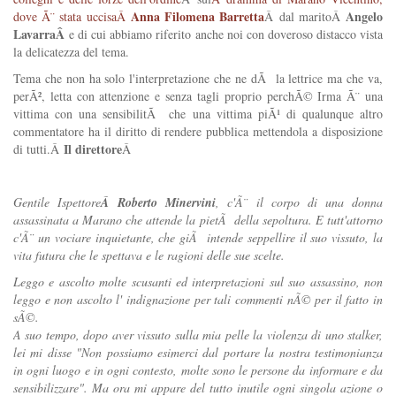
Anna Filomena Barretta
Angelo
dove Ã¨ stata uccisaÂ
Â dal maritoÂ
LavarraÂ
e di cui abbiamo riferito anche noi con doveroso distacco vista
la delicatezza del tema.
Tema che non ha solo l'interpretazione che ne dÃ la lettrice ma che va,
perÃ², letta con attenzione e senza tagli proprio perchÃ© Irma Ã¨ una
vittima con una sensibilitÃ che una vittima piÃ¹ di qualunque altro
commentatore ha il diritto di rendere pubblica mettendola a disposizione
Il direttore
di tutti.Â
Â
Gentile Ispettore
Â Roberto Minervini
, c'Ã¨ il corpo di una donna
assassinata a Marano che attende la pietÃ della sepoltura. E tutt'attorno
c'Ã¨ un vociare inquietante, che giÃ intende seppellire il suo vissuto, la
vita futura che le spettava e le ragioni delle sue scelte.
Leggo e ascolto molte scusanti ed interpretazioni sul suo assassino, non
leggo e non ascolto l' indignazione per tali commenti nÃ© per il fatto in
sÃ©.
A suo tempo, dopo aver vissuto sulla mia pelle la violenza di uno stalker,
lei mi disse "Non possiamo esimerci dal portare la nostra testimonianza
in ogni luogo e in ogni contesto, molte sono le persone da informare e da
sensibilizzare". Ma ora mi appare del tutto inutile ogni singola azione o