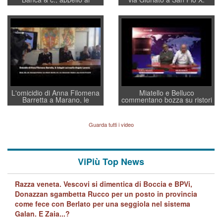
sottosegretario Alessio
Vicenza ai Vicentini: “faremo
Villarosa: per mettere ordine
un regalo di Natale ai
convochi con Di Maio CNCU
residenti”
a supporto della cabina di
regia al Mef
L'omicidio di Anna Filomena
Miatello e Belluco
Barretta a Marano, le
commentano bozza su ristori
indagini dei carabinieri di
BPVi e Veneto Banca
Vicenza sul marito Angelo
Lavarra: più avvincenti di
Guarda tutti i video
quelle di... Barbara D'Urso
ViPiù Top News
Razza veneta. Vescovi si dimentica di Boccia e BPVi,
Donazzan sgambetta Rucco per un posto in provincia
come fece con Berlato per una seggiola nel sistema
Galan. E Zaia...?