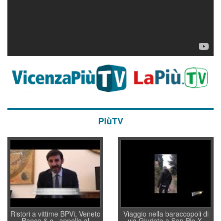
PiùTV
Ristori a vittime BPVi, Veneto
Viaggio nella baraccopoli di
Banca & c., appello al
via Giuriato a San Pio X.