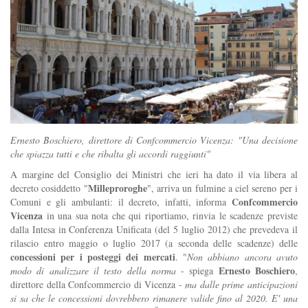
Ernesto Boschiero, direttore di Confcommercio Vicenza: "Una decisione
che spiazza tutti e che ribalta gli accordi raggiunti"
A margine del Consiglio dei Ministri che ieri ha dato il via libera al
Milleproroghe
decreto cosiddetto "
", arriva un fulmine a ciel sereno per i
Confcommercio
Comuni e gli ambulanti: il decreto, infatti, informa
Vicenza
in una sua nota che qui riportiamo, rinvia le scadenze previste
dalla Intesa in Conferenza Unificata (del 5 luglio 2012) che prevedeva il
rilascio entro maggio o luglio 2017 (a seconda delle scadenze) delle
concessioni per i posteggi dei mercati
. "
Non abbiano ancora avuto
Ernesto Boschiero
modo di analizzare il testo della norma
- spiega
,
direttore della Confcommercio di Vicenza -
ma dalle prime anticipazioni
si sa che le concessioni dovrebbero rimanere valide fino al 2020. E' una