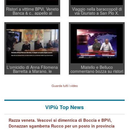
Ristori a vittime BPVi, Veneto
Viaggio nella baraccopoli di
Banca & c., appello al
via Giuriato a San Pio X.
sottosegretario Alessio
Vicenza ai Vicentini: “faremo
Villarosa: per mettere ordine
un regalo di Natale ai
convochi con Di Maio CNCU
residenti”
a supporto della cabina di
regia al Mef
L'omicidio di Anna Filomena
Miatello e Belluco
Barretta a Marano, le
commentano bozza su ristori
indagini dei carabinieri di
BPVi e Veneto Banca
Vicenza sul marito Angelo
Lavarra: più avvincenti di
Guarda tutti i video
quelle di... Barbara D'Urso
ViPiù Top News
Razza veneta. Vescovi si dimentica di Boccia e BPVi,
Donazzan sgambetta Rucco per un posto in provincia