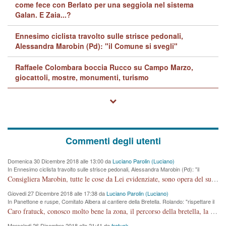
come fece con Berlato per una seggiola nel sistema
Galan. E Zaia...?
Ennesimo ciclista travolto sulle strisce pedonali,
Alessandra Marobin (Pd): "il Comune si svegli"
Raffaele Colombara boccia Rucco su Campo Marzo,
giocattoli, mostre, monumenti, turismo
Commenti degli utenti
Domenica 30 Dicembre 2018 alle 13:00 da
Luciano Parolin (Luciano)
In Ennesimo ciclista travolto sulle strisce pedonali, Alessandra Marobin (Pd): "il
Comune si svegli"
Consigliera Marobin, tutte le cose da Lei evidenziate, sono opera del suo ex Assessore e compagno di Partito Antonio Marco Dalla Pozza Assessore alla "progettazione" di piste ciclabili e altre porcherie. A lui manderei il conto da saldare per incidenti e danni alle persone. E' ora che "finiamola." Avete perso rassegnatevi. qui IL SINDACO RUCCO NON C'ENTRA PER NIENTE. CAPITO!!!!!!!! Amen.
Giovedi 27 Dicembre 2018 alle 17:38 da
Luciano Parolin (Luciano)
In Panettone e ruspe, Comitato Albera al cantiere della Bretella. Rolando: "rispettare il
cronoprogramma"
Caro fratuck, conosco molto bene la zona, il percorso della bretella, la situazione dei cittadini, abito in Viale Trento. A partire dal 2003 ho partecipato al Comitato di Maddalene pro bretella, e a riunioni propositive per apportare modifiche al progetto. Numerose mie foto del territorio sono arrivate a Roma, altri miei interventi (non graditi dalla Sx) sono stati pubblicati dal GdV, assieme ad altri come Ciro Asproso, ora favorevole alla bretella. Ho partecipato alla raccolta firme per la chiusura della strada x 5 giorni eseguita dal Sindaco Hullwech per sforamento 180 Micro/g. Pertanto come impegno per la tematica sono apposto con la coscienza. Ora il Progetto è partito, fine! Voglio dire che la nuova Giunta "comunale" non c'entra più. L'opera sarà "malauguratamente" eseguita, ma non con il mio placet. Il Consigliere Comunale dovrebbe capire che la campagna elettorale è finita, con buona pace di tutti. Quello che invece dovrebbe interessare è la proprietà della strada, dall'uscita autostradale Ovest, sino alla Rotatoria dell'Albara, vi sono tre possessori: Autostrade SpA; La Provincia, il Comune. Come la mettiamo per il futuro ? I costi, da 50 sono saliti a 100 milioni di € come dire 20 milioni a KM (!) da non credere. Comunque si farà. Ma nessuno canti Vittoria, anzi meglio non farne un ulteriore fatto "partitico" per questioni elettorali o di seggio. Se mi manda la sua mail, sono disponibile ad inviare i documenti e le foto sopra descritte. Con ossequi, Luciano Parolin
Mercoledi 26 Dicembre 2018 alle 21:41 da
fratuck