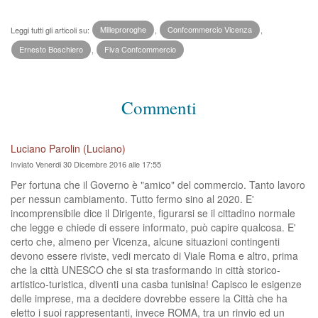
Leggi tutti gli articoli su:
Milleproroghe
,
Confcommercio Vicenza
,
Ernesto Boschiero
,
Fiva Confcommercio
Commenti
Luciano Parolin (Luciano)
Inviato Venerdi 30 Dicembre 2016 alle 17:55
Per fortuna che il Governo è "amico" del commercio. Tanto lavoro
per nessun cambiamento. Tutto fermo sino al 2020. E'
incomprensibile dice il Dirigente, figurarsi se il cittadino normale
che legge e chiede di essere informato, può capire qualcosa. E'
certo che, almeno per Vicenza, alcune situazioni contingenti
devono essere riviste, vedi mercato di Viale Roma e altro, prima
che la città UNESCO che si sta trasformando in città storico-
artistico-turistica, diventi una casba tunisina! Capisco le esigenze
delle imprese, ma a decidere dovrebbe essere la Città che ha
eletto i suoi rappresentanti, invece ROMA, tra un rinvio ed un