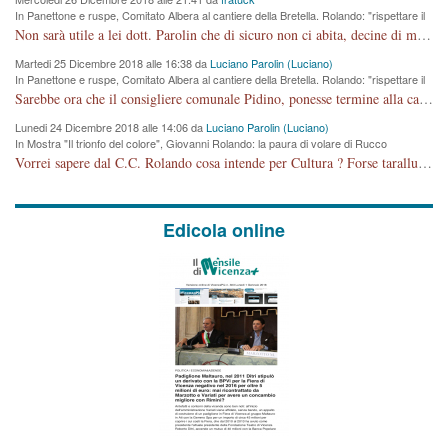
In Panettone e ruspe, Comitato Albera al cantiere della Bretella. Rolando: "rispettare il
cronoprogramma"
Non sarà utile a lei dott. Parolin che di sicuro non ci abita, decine di migliaia di TIR, automobili e padroncini che passano quotidianamente per una strada appena rotabile, non è più possibile stendere i panni, attraversare la strada senza rischiare la morte, le case stanno crepando, i tempi sono cambiati e la bretella non passerà assolutamente per maddalene (ma cosa sta a dire?!), dia invece responsabilità a chi ha costruito tagliando la strada che doveva invece terminare a isola vicentina e non al moracchino lasciando Motta di Costabissara ancora in panne di traffico. I tempi sono cambiati dottore e se l'anagrafe della vita stagna nell'essere umano impressioni conservatrici, la società non le considera perchè va avanti, si industrializza e ha bisogno di infrastrutture e di sviluppo. Ultima considerazione, se è geloso di Rolando perchè vede in lui solo campagne politiche mentre si difendono i SOLI diritti dei cittadini, la preghiamo faccia considerazioni più appropriate. Saluti e complimenti per i suoi scritti.
Martedi 25 Dicembre 2018 alle 16:38 da
Luciano Parolin (Luciano)
In Panettone e ruspe, Comitato Albera al cantiere della Bretella. Rolando: "rispettare il
cronoprogramma"
Sarebbe ora che il consigliere comunale Pidino, ponesse termine alla campagna elettorale nel territorio del suo seggio Villaggio del Sole. La tiraca è iniziata, distruggerà 6 km di prateria ovest della città, ricca di fonti e sorgenti d'acqua. I cittadini di Maddalene non avranno più Pace la notte. Molta colpa per la costruzione di questa Strada è proprio del signor Rolando,dei suoi gazebo mobili e che vuol far passare questa opera VANDALICA come progetto "utile" a chi ? Non è cosa seria sig. Rolando!
Lunedi 24 Dicembre 2018 alle 14:06 da
Luciano Parolin (Luciano)
In Mostra "Il trionfo del colore", Giovanni Rolando: la paura di volare di Rucco
Vorrei sapere dal C.C. Rolando cosa intende per Cultura ? Forse tarallucci, vino e sagre, o spaghetti tricolori del PD ? Il continuo (s)parlare della mostra a Palazzo Chiericati caro consigliere DANNEGGIA FORTEMENTE l'immagine della città TUTTA e fa deviare i consensi che in RUSSIA (badi bene ex U.R.S.S.) sono ECCELLENTI. A livello artistico l'evento è di alta Valenza culturale, COMPITO di Tutta la Cittadinanza fare il possibile per propagandare l'iniziativa senza farne UN CASO PARTITICO come fa Lei da sempre. Meno Gazebo + Partecipazione! E così sia. Amen.
Edicola online