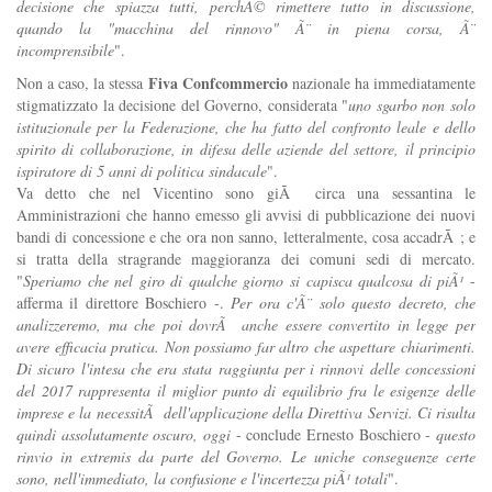
decisione che spiazza tutti, perchÃ© rimettere tutto in discussione,
quando la "macchina del rinnovo" Ã¨ in piena corsa, Ã¨
incomprensibile
".
Fiva Confcommercio
Non a caso, la stessa
nazionale ha immediatamente
stigmatizzato la decisione del Governo, considerata "
uno sgarbo non solo
istituzionale per la Federazione, che ha fatto del confronto leale e dello
spirito di collaborazione, in difesa delle aziende del settore, il principio
ispiratore di 5 anni di politica sindacale
".
Va detto che nel Vicentino sono giÃ circa una sessantina le
Amministrazioni che hanno emesso gli avvisi di pubblicazione dei nuovi
bandi di concessione e che ora non sanno, letteralmente, cosa accadrÃ ; e
si tratta della stragrande maggioranza dei comuni sedi di mercato.
"
Speriamo che nel giro di qualche giorno si capisca qualcosa di piÃ¹
-
afferma il direttore Boschiero -.
Per ora c'Ã¨ solo questo decreto, che
analizzeremo, ma che poi dovrÃ anche essere convertito in legge per
avere efficacia pratica. Non possiamo far altro che aspettare chiarimenti.
Di sicuro l'intesa che era stata raggiunta per i rinnovi delle concessioni
del 2017 rappresenta il miglior punto di equilibrio fra le esigenze delle
imprese e la necessitÃ dell'applicazione della Direttiva Servizi. Ci risulta
quindi assolutamente oscuro, oggi
- conclude Ernesto Boschiero -
questo
rinvio in extremis da parte del Governo. Le uniche conseguenze certe
sono, nell'immediato, la confusione e l'incertezza piÃ¹ totali
".