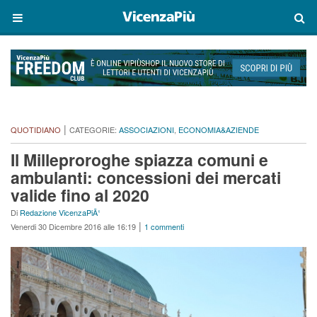
|
QUOTIDIANO
CATEGORIE:
ASSOCIAZIONI
,
ECONOMIA&AZIENDE
Il Milleproroghe spiazza comuni e
ambulanti: concessioni dei mercati
valide fino al 2020
Di
Redazione VicenzaPiÃ¹
|
Venerdi 30 Dicembre 2016 alle 16:19
1 commenti