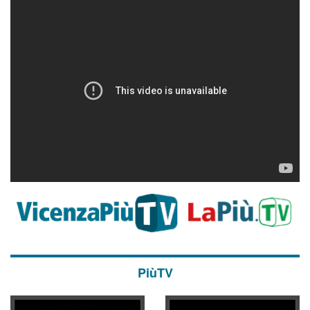
PiùTV