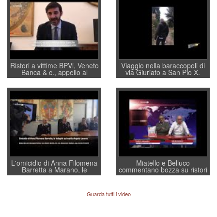
Ristori a vittime BPVi, Veneto
Viaggio nella baraccopoli di
Banca & c., appello al
via Giuriato a San Pio X.
sottosegretario Alessio
Vicenza ai Vicentini: “faremo
Villarosa: per mettere ordine
un regalo di Natale ai
convochi con Di Maio CNCU
residenti”
a supporto della cabina di
regia al Mef
L'omicidio di Anna Filomena
Miatello e Belluco
Barretta a Marano, le
commentano bozza su ristori
indagini dei carabinieri di
BPVi e Veneto Banca
Vicenza sul marito Angelo
Lavarra: più avvincenti di
Guarda tutti i video
quelle di... Barbara D'Urso