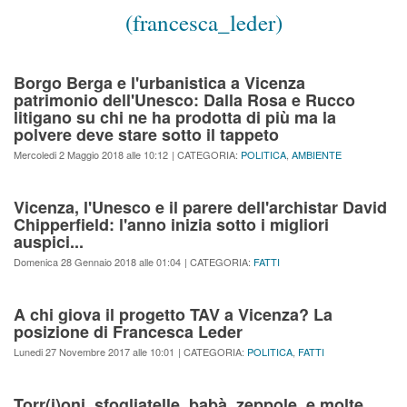
(francesca_leder)
Borgo Berga e l'urbanistica a Vicenza
patrimonio dell'Unesco: Dalla Rosa e Rucco
litigano su chi ne ha prodotta di più ma la
polvere deve stare sotto il tappeto
Mercoledi 2 Maggio 2018 alle 10:12
| CATEGORIA:
POLITICA
,
AMBIENTE
Vicenza, l'Unesco e il parere dell'archistar David
Chipperfield: l'anno inizia sotto i migliori
auspici...
Domenica 28 Gennaio 2018 alle 01:04
| CATEGORIA:
FATTI
A chi giova il progetto TAV a Vicenza? La
posizione di Francesca Leder
Lunedi 27 Novembre 2017 alle 10:01
| CATEGORIA:
POLITICA
,
FATTI
Torr(i)oni, sfogliatelle, babà, zeppole, e molte