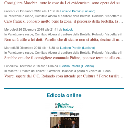
Comune si svegli"
Consigliera Marobin, tutte le cose da Lei evidenziate, sono opera del suo ex Assessore e compagno di Partito Antonio Marco Dalla Pozza Assessore alla "progettazione" di piste ciclabili e altre porcherie. A lui manderei il conto da saldare per incidenti e danni alle persone. E' ora che "finiamola." Avete perso rassegnatevi. qui IL SINDACO RUCCO NON C'ENTRA PER NIENTE. CAPITO!!!!!!!! Amen.
Giovedi 27 Dicembre 2018 alle 17:38 da
Luciano Parolin (Luciano)
In Panettone e ruspe, Comitato Albera al cantiere della Bretella. Rolando: "rispettare il
cronoprogramma"
Caro fratuck, conosco molto bene la zona, il percorso della bretella, la situazione dei cittadini, abito in Viale Trento. A partire dal 2003 ho partecipato al Comitato di Maddalene pro bretella, e a riunioni propositive per apportare modifiche al progetto. Numerose mie foto del territorio sono arrivate a Roma, altri miei interventi (non graditi dalla Sx) sono stati pubblicati dal GdV, assieme ad altri come Ciro Asproso, ora favorevole alla bretella. Ho partecipato alla raccolta firme per la chiusura della strada x 5 giorni eseguita dal Sindaco Hullwech per sforamento 180 Micro/g. Pertanto come impegno per la tematica sono apposto con la coscienza. Ora il Progetto è partito, fine! Voglio dire che la nuova Giunta "comunale" non c'entra più. L'opera sarà "malauguratamente" eseguita, ma non con il mio placet. Il Consigliere Comunale dovrebbe capire che la campagna elettorale è finita, con buona pace di tutti. Quello che invece dovrebbe interessare è la proprietà della strada, dall'uscita autostradale Ovest, sino alla Rotatoria dell'Albara, vi sono tre possessori: Autostrade SpA; La Provincia, il Comune. Come la mettiamo per il futuro ? I costi, da 50 sono saliti a 100 milioni di € come dire 20 milioni a KM (!) da non credere. Comunque si farà. Ma nessuno canti Vittoria, anzi meglio non farne un ulteriore fatto "partitico" per questioni elettorali o di seggio. Se mi manda la sua mail, sono disponibile ad inviare i documenti e le foto sopra descritte. Con ossequi, Luciano Parolin
Mercoledi 26 Dicembre 2018 alle 21:41 da
fratuck
In Panettone e ruspe, Comitato Albera al cantiere della Bretella. Rolando: "rispettare il
cronoprogramma"
Non sarà utile a lei dott. Parolin che di sicuro non ci abita, decine di migliaia di TIR, automobili e padroncini che passano quotidianamente per una strada appena rotabile, non è più possibile stendere i panni, attraversare la strada senza rischiare la morte, le case stanno crepando, i tempi sono cambiati e la bretella non passerà assolutamente per maddalene (ma cosa sta a dire?!), dia invece responsabilità a chi ha costruito tagliando la strada che doveva invece terminare a isola vicentina e non al moracchino lasciando Motta di Costabissara ancora in panne di traffico. I tempi sono cambiati dottore e se l'anagrafe della vita stagna nell'essere umano impressioni conservatrici, la società non le considera perchè va avanti, si industrializza e ha bisogno di infrastrutture e di sviluppo. Ultima considerazione, se è geloso di Rolando perchè vede in lui solo campagne politiche mentre si difendono i SOLI diritti dei cittadini, la preghiamo faccia considerazioni più appropriate. Saluti e complimenti per i suoi scritti.
Martedi 25 Dicembre 2018 alle 16:38 da
Luciano Parolin (Luciano)
In Panettone e ruspe, Comitato Albera al cantiere della Bretella. Rolando: "rispettare il
cronoprogramma"
Sarebbe ora che il consigliere comunale Pidino, ponesse termine alla campagna elettorale nel territorio del suo seggio Villaggio del Sole. La tiraca è iniziata, distruggerà 6 km di prateria ovest della città, ricca di fonti e sorgenti d'acqua. I cittadini di Maddalene non avranno più Pace la notte. Molta colpa per la costruzione di questa Strada è proprio del signor Rolando,dei suoi gazebo mobili e che vuol far passare questa opera VANDALICA come progetto "utile" a chi ? Non è cosa seria sig. Rolando!
Lunedi 24 Dicembre 2018 alle 14:06 da
Luciano Parolin (Luciano)
In Mostra "Il trionfo del colore", Giovanni Rolando: la paura di volare di Rucco
Vorrei sapere dal C.C. Rolando cosa intende per Cultura ? Forse tarallucci, vino e sagre, o spaghetti tricolori del PD ? Il continuo (s)parlare della mostra a Palazzo Chiericati caro consigliere DANNEGGIA FORTEMENTE l'immagine della città TUTTA e fa deviare i consensi che in RUSSIA (badi bene ex U.R.S.S.) sono ECCELLENTI. A livello artistico l'evento è di alta Valenza culturale, COMPITO di Tutta la Cittadinanza fare il possibile per propagandare l'iniziativa senza farne UN CASO PARTITICO come fa Lei da sempre. Meno Gazebo + Partecipazione! E così sia. Amen.
Edicola online