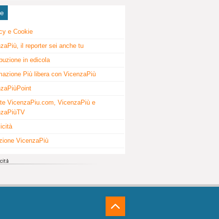
ne
cy e Cookie
zaPiù, il reporter sei anche tu
ibuzione in edicola
mazione Più libera con VicenzaPiù
zaPiùPoint
te VicenzaPiu.com, VicenzaPiù e
nzaPiùTV
icità
zione VicenzaPiù
⁁