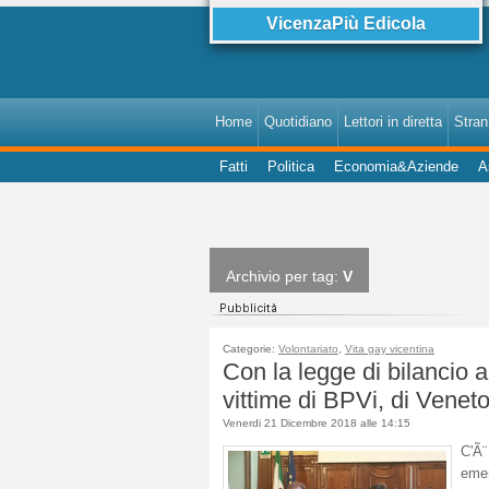
VicenzaPiù Edicola
Home
Quotidiano
Lettori in diretta
StranI
Fatti
Politica
Economia&Aziende
A
Archivio per tag:
V
Categorie:
Volontariato
,
Vita gay vicentina
Con la legge di bilancio a
vittime di BPVi, di Venet
Venerdi 21 Dicembre 2018 alle 14:15
C'Ã¨
eme