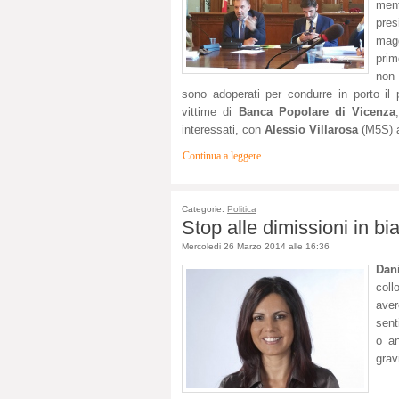
men
pres
magg
prim
non 
sono adoperati per condurre in porto il p
vittime di
Banca Popolare di Vicenza
interessati, con
Alessio Villarosa
(M5S) a
Continua a leggere
Categorie:
Politica
Stop alle dimissioni in bian
Mercoledi 26 Marzo 2014 alle 16:36
Dani
coll
ave
sent
o an
grav