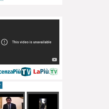
menti, turismo
V