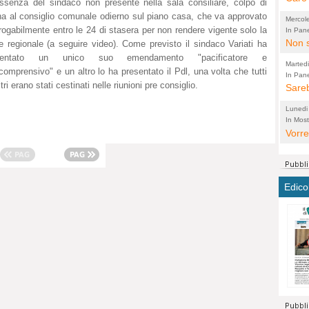
ssenza del sindaco non presente nella sala consiliare, colpo di
perco
"prog
a al consiglio comunale odierno sul piano casa, che va approvato
Mercol
cittad
porch
rogabilmente entro le 24 di stasera per non rendere vigente solo la
In Pane
Bretell
Non s
2003 
per i
e regionale (a seguire video). Come previsto il sindaco Variati ha
sicur
sentato un unico suo emendamento "pacificatore e
Madda
che "
Marted
comprensivo" e un altro lo ha presentato il Pdl, una volta che tutti
autom
propo
qui 
In Pane
(Lucian
ltri erano stati cestinati nelle riunioni pre consiglio.
Bretell
Sareb
quot
proge
PER 
Pidin
rotab
sono 
Lunedi
elett
panni
(non 
In Most
(Lucian
di vola
Vorre
Villa
la mo
dal G
inten
distr
sono 
Aspro
e sag
città,
asso
parte
conti
citta
a dir
chius
Edico
Chier
Pace 
costr
Sind
FORT
costr
invec
Micro
TUTTA
signo
morac
temat
RUSS
vuol
ancor
Ora i
ECCEL
come 
cambi
la nu
alta 
seria
stagn
L'ope
Citta
conse
ma no
propa
perch
Comu