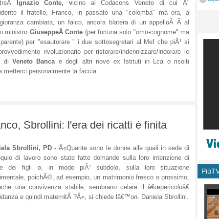
treÂ
Ignazio Conte, v
icino al Codacons Veneto di cui Ã¨
monu
idente il fratello, Franco, in passato una "colomba" ma ora, a
ioranza cambiata, un falco, ancora blatera di un appelloÂ Â al
o ministro
GiuseppeÂ Conte
(per fortuna solo "omo-cognome" ma
parente) per "esautorare " i due sottosegretari al Mef che piÃ¹ si
rovvedimento rivoluzionario per ristorare/indennizzare/indorare le
, di
Veneto Banca
e degli altri nove ex Istituti in Lca o risolti
 metterci personalmente la faccia.
co, Sbrollini: l'era dei ricatti è finita
ela Sbrollini, PD -
Â«Quante sono le donne alle quali in sede di
oquio di lavoro sono state fatte domande sulla loro intenzione di
re dei figli o, in modo piÃ¹ subdolo, sulla loro situazione
PiùT
imentale, poichÃ©, ad esempio, un matrimonio fresco o prossimo,
che una convivenza stabile, sembrano celare il â€œpericoloâ€
idanza e quindi maternitÃ ?Â», si chiede lâ€™on. Daniela Sbrollini.