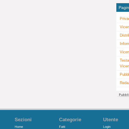
Pagi
Priva
Vicen
Distr
Infor
Vicen
Testa
Vice
Pubbl
Reda
Sezioni
Categorie
Utente
Home
Fatti
Login