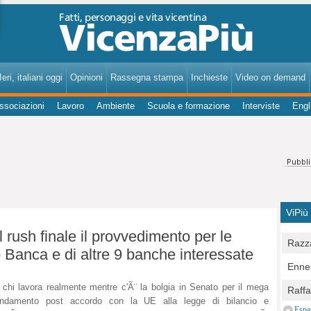
VicenzaPiù - Notizie, Inchieste, Analisi su Vicenza e provincia
eri, italiani oggi
Opinioni
Rassegna stampa
Inchieste
Video on demand
ssociazioni
Lavoro
Ambiente
Scuola e formazione
Interviste
Engl
ViPiù
l rush finale il provvedimento per le
Razza
o Banca e di altre 9 banche interessate
Bocc
Ennes
per u
pedon
 chi lavora realmente mentre c'Ã¨ la bolgia in Senato per il mega
Berla
Raff
Comun
ndamento post accordo con la UE alla legge di bilancio e
E Zai
Campo
Espa