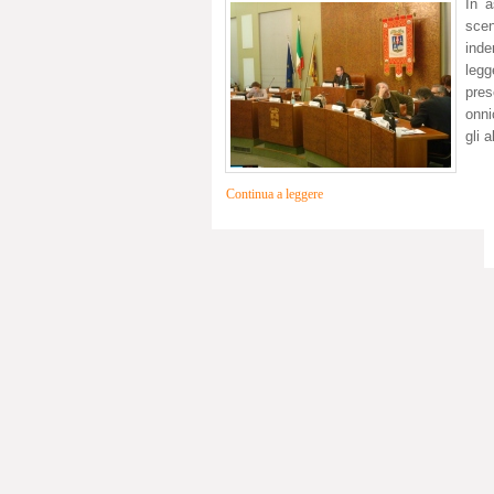
In a
scen
inde
legg
pre
onni
gli a
Continua a leggere