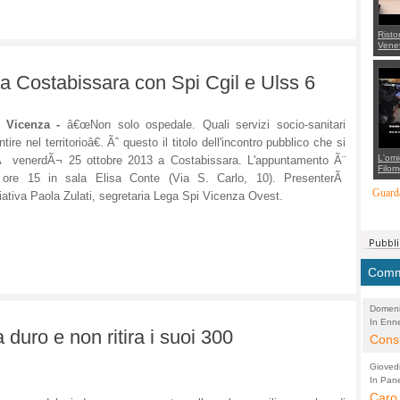
Risto
Venet
appel
Aless
 a Costabissara con Spi Cgil e Ulss 6
mette
con 
suppo
regia
l Vicenza -
â€œNon solo ospedale. Quali servizi socio-sanitari
ntire nel territorioâ€. Ãˆ questo il titolo dell'incontro pubblico che si
L'omi
Ã venerdÃ¬ 25 ottobre 2013 a Costabissara. L'appuntamento Ã¨
Filom
e ore 15 in sala Elisa Conte (Via S. Carlo, 10). PresenterÃ
Maran
carab
Guarda
iziativa Paola Zulati, segretaria Lega Spi Vicenza Ovest.
marit
più a
di...
Comme
Domeni
In Enne
(Lucian
duro e non ritira i suoi 300
Alessan
Consi
evide
Gioved
Asses
In Pane
(Lucian
Bretell
Caro 
Marco