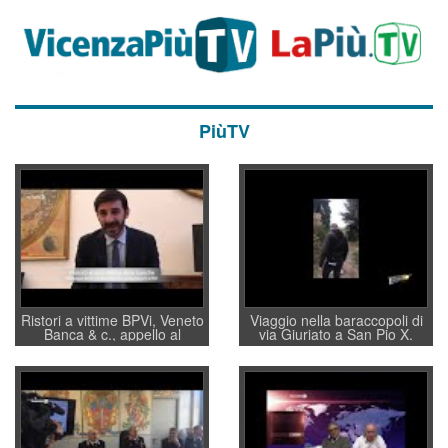
PiùTV
Ristori a vittime BPVi, Veneto
Viaggio nella baraccopoli di
Banca & c., appello al
via Giuriato a San Pio X.
sottosegretario Alessio
Vicenza ai Vicentini: “faremo
Villarosa: per mettere ordine
un regalo di Natale ai
convochi con Di Maio CNCU
residenti”
a supporto della cabina di
regia al Mef