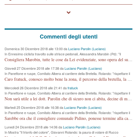
Commenti degli utenti
Domenica 30 Dicembre 2018 alle 13:00 da
Luciano Parolin (Luciano)
In Ennesimo ciclista travolto sulle strisce pedonali, Alessandra Marobin (Pd): "il
Comune si svegli"
Consigliera Marobin, tutte le cose da Lei evidenziate, sono opera del suo ex Assessore e compagno di Partito Antonio Marco Dalla Pozza Assessore alla "progettazione" di piste ciclabili e altre porcherie. A lui manderei il conto da saldare per incidenti e danni alle persone. E' ora che "finiamola." Avete perso rassegnatevi. qui IL SINDACO RUCCO NON C'ENTRA PER NIENTE. CAPITO!!!!!!!! Amen.
Giovedi 27 Dicembre 2018 alle 17:38 da
Luciano Parolin (Luciano)
In Panettone e ruspe, Comitato Albera al cantiere della Bretella. Rolando: "rispettare il
cronoprogramma"
Caro fratuck, conosco molto bene la zona, il percorso della bretella, la situazione dei cittadini, abito in Viale Trento. A partire dal 2003 ho partecipato al Comitato di Maddalene pro bretella, e a riunioni propositive per apportare modifiche al progetto. Numerose mie foto del territorio sono arrivate a Roma, altri miei interventi (non graditi dalla Sx) sono stati pubblicati dal GdV, assieme ad altri come Ciro Asproso, ora favorevole alla bretella. Ho partecipato alla raccolta firme per la chiusura della strada x 5 giorni eseguita dal Sindaco Hullwech per sforamento 180 Micro/g. Pertanto come impegno per la tematica sono apposto con la coscienza. Ora il Progetto è partito, fine! Voglio dire che la nuova Giunta "comunale" non c'entra più. L'opera sarà "malauguratamente" eseguita, ma non con il mio placet. Il Consigliere Comunale dovrebbe capire che la campagna elettorale è finita, con buona pace di tutti. Quello che invece dovrebbe interessare è la proprietà della strada, dall'uscita autostradale Ovest, sino alla Rotatoria dell'Albara, vi sono tre possessori: Autostrade SpA; La Provincia, il Comune. Come la mettiamo per il futuro ? I costi, da 50 sono saliti a 100 milioni di € come dire 20 milioni a KM (!) da non credere. Comunque si farà. Ma nessuno canti Vittoria, anzi meglio non farne un ulteriore fatto "partitico" per questioni elettorali o di seggio. Se mi manda la sua mail, sono disponibile ad inviare i documenti e le foto sopra descritte. Con ossequi, Luciano Parolin
Mercoledi 26 Dicembre 2018 alle 21:41 da
fratuck
In Panettone e ruspe, Comitato Albera al cantiere della Bretella. Rolando: "rispettare il
cronoprogramma"
Non sarà utile a lei dott. Parolin che di sicuro non ci abita, decine di migliaia di TIR, automobili e padroncini che passano quotidianamente per una strada appena rotabile, non è più possibile stendere i panni, attraversare la strada senza rischiare la morte, le case stanno crepando, i tempi sono cambiati e la bretella non passerà assolutamente per maddalene (ma cosa sta a dire?!), dia invece responsabilità a chi ha costruito tagliando la strada che doveva invece terminare a isola vicentina e non al moracchino lasciando Motta di Costabissara ancora in panne di traffico. I tempi sono cambiati dottore e se l'anagrafe della vita stagna nell'essere umano impressioni conservatrici, la società non le considera perchè va avanti, si industrializza e ha bisogno di infrastrutture e di sviluppo. Ultima considerazione, se è geloso di Rolando perchè vede in lui solo campagne politiche mentre si difendono i SOLI diritti dei cittadini, la preghiamo faccia considerazioni più appropriate. Saluti e complimenti per i suoi scritti.
Martedi 25 Dicembre 2018 alle 16:38 da
Luciano Parolin (Luciano)
In Panettone e ruspe, Comitato Albera al cantiere della Bretella. Rolando: "rispettare il
cronoprogramma"
Sarebbe ora che il consigliere comunale Pidino, ponesse termine alla campagna elettorale nel territorio del suo seggio Villaggio del Sole. La tiraca è iniziata, distruggerà 6 km di prateria ovest della città, ricca di fonti e sorgenti d'acqua. I cittadini di Maddalene non avranno più Pace la notte. Molta colpa per la costruzione di questa Strada è proprio del signor Rolando,dei suoi gazebo mobili e che vuol far passare questa opera VANDALICA come progetto "utile" a chi ? Non è cosa seria sig. Rolando!
Lunedi 24 Dicembre 2018 alle 14:06 da
Luciano Parolin (Luciano)
In Mostra "Il trionfo del colore", Giovanni Rolando: la paura di volare di Rucco