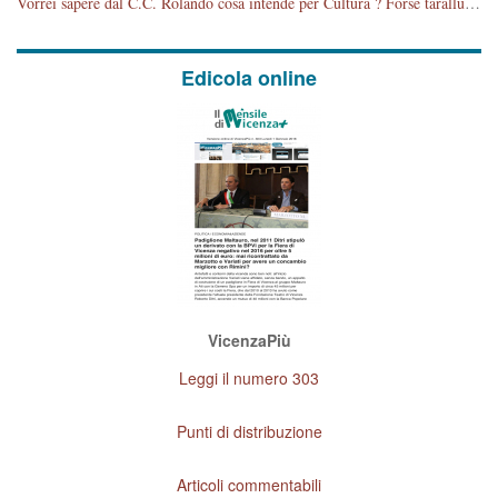
Vorrei sapere dal C.C. Rolando cosa intende per Cultura ? Forse tarallucci, vino e sagre, o spaghetti tricolori del PD ? Il continuo (s)parlare della mostra a Palazzo Chiericati caro consigliere DANNEGGIA FORTEMENTE l'immagine della città TUTTA e fa deviare i consensi che in RUSSIA (badi bene ex U.R.S.S.) sono ECCELLENTI. A livello artistico l'evento è di alta Valenza culturale, COMPITO di Tutta la Cittadinanza fare il possibile per propagandare l'iniziativa senza farne UN CASO PARTITICO come fa Lei da sempre. Meno Gazebo + Partecipazione! E così sia. Amen.
Edicola online
VicenzaPiù
Leggi il numero 303
Punti di distribuzione
Articoli commentabili