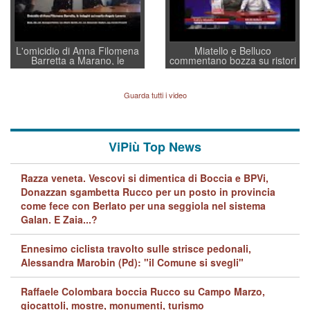
L'omicidio di Anna Filomena
Miatello e Belluco
Barretta a Marano, le
commentano bozza su ristori
indagini dei carabinieri di
BPVi e Veneto Banca
Vicenza sul marito Angelo
Lavarra: più avvincenti di
Guarda tutti i video
quelle di... Barbara D'Urso
ViPiù Top News
Razza veneta. Vescovi si dimentica di Boccia e BPVi,
Donazzan sgambetta Rucco per un posto in provincia
come fece con Berlato per una seggiola nel sistema
Galan. E Zaia...?
Ennesimo ciclista travolto sulle strisce pedonali,
Alessandra Marobin (Pd): "il Comune si svegli"
Raffaele Colombara boccia Rucco su Campo Marzo,
giocattoli, mostre, monumenti, turismo