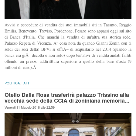
Avvisi e peocedure di vendita dei suoi immobili siti in Taranto, Reggio
Emilia, Benevento, Treviso, Pordenone, Pesaro sono apparsi oggi sul sito
di Banca d'Italia. Che manchi la vendita di un'altra sua storica sede,
Palazzo Repeta di Vicenza, Ã¨ cosa nota da quando Gianni Zonin con (i
soldi dei soci della) BPVi si offrÃ¬ di acquistarlo nel 2014 (quando la
banca era giÃ decotta e non solo) dopo tentativi di vendita andati falliti
offendo un prezzo addiritttura superiore a quello della base d'asta (9
milioni di euro).Â
POLITICA
,
FATTI
Otello Dalla Rosa trasferirà palazzo Trissino alla
vecchia sede della CCIA di zoniniana memoria...
Venerdi 11 Maggio 2018 alle 22:59