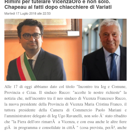
Rimini per tutelare VicenzaOro e non solo.
Chapeau ai fatti dopo chiacchiere di Variati
Martedi 17 Luglio 2018 alle 22:53
Alle 17 di oggi abbiamo dato col titolo "Incontro tra Ieg e Comune,
Provincia e Cciaa. Il sindaco Rucco: "accolte le nostre richieste" la
notizia che, nell'incontro tra il neo sindaco di Vicenza Francesco Rucco,
la nuova presidente della Provincia di Vicenza Maria Cristina Franco, il
tuttora presidente della Camera di Commercio Paolo Mariani e
l'amministratore delegato di Ieg Ugo Ravanelli, non solo Ã¨ stato ribadito
che "la Fiera dell'oro rimarrÃ a Vicenza, e con essa anche le altre fiere
giÃ in programma e consolidate in cittÃ " (cosa prevista, perÃ², anche