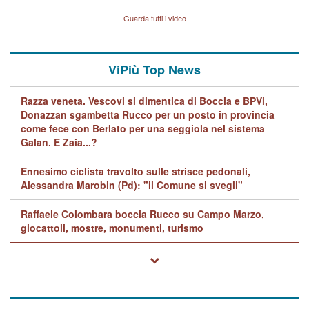
Vicenza sul marito Angelo
Lavarra: più avvincenti di
Guarda tutti i video
quelle di... Barbara D'Urso
ViPiù Top News
Razza veneta. Vescovi si dimentica di Boccia e BPVi,
Donazzan sgambetta Rucco per un posto in provincia
come fece con Berlato per una seggiola nel sistema
Galan. E Zaia...?
Ennesimo ciclista travolto sulle strisce pedonali,
Alessandra Marobin (Pd): "il Comune si svegli"
Raffaele Colombara boccia Rucco su Campo Marzo,
giocattoli, mostre, monumenti, turismo