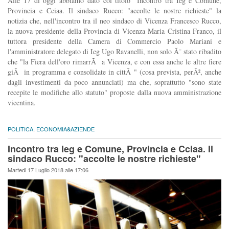
Alle 17 di oggi abbiamo dato col titolo "Incontro tra Ieg e Comune,
Provincia e Cciaa. Il sindaco Rucco: "accolte le nostre richieste" la
notizia che, nell'incontro tra il neo sindaco di Vicenza Francesco Rucco,
la nuova presidente della Provincia di Vicenza Maria Cristina Franco, il
tuttora presidente della Camera di Commercio Paolo Mariani e
l'amministratore delegato di Ieg Ugo Ravanelli, non solo Ã¨ stato ribadito
che "la Fiera dell'oro rimarrÃ a Vicenza, e con essa anche le altre fiere
giÃ in programma e consolidate in cittÃ " (cosa prevista, perÃ², anche
dagli investimenti da poco annunciati) ma che, soprattutto "sono state
recepite le modifiche allo statuto" proposte dalla nuova amministrazione
vicentina.
POLITICA
,
ECONOMIA&AZIENDE
Incontro tra Ieg e Comune, Provincia e Cciaa. Il
sindaco Rucco: "accolte le nostre richieste"
Martedi 17 Luglio 2018 alle 17:06