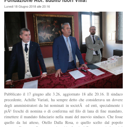
Fondazione Roi: subito fuori Villa!
Lunedi 18 Giugno 2018 alle 20:16
Pubblicato il 17 giugno alle 3.26, aggiornato 18 alle 20.16. Il sindaco
precedente, Achille Variati, ha sempre detto che considerava un dovere
degli amministratori da lui nominati in societÃ ed enti, specialmente i
piÃ¹ freschi di nomina o di conferma sul filo di lana di fine mandato,
rimettere il mandato fiduciario nella mani del nuovio sindaco. Che fosse
quello da lui atteso, Otello Dalla Rosa, o quello scelto dal popolo