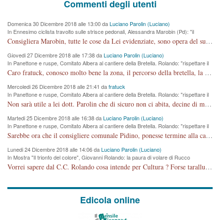
Commenti degli utenti
Domenica 30 Dicembre 2018 alle 13:00 da
Luciano Parolin (Luciano)
In Ennesimo ciclista travolto sulle strisce pedonali, Alessandra Marobin (Pd): "il
Comune si svegli"
Consigliera Marobin, tutte le cose da Lei evidenziate, sono opera del suo ex Assessore e compagno di Partito Antonio Marco Dalla Pozza Assessore alla "progettazione" di piste ciclabili e altre porcherie. A lui manderei il conto da saldare per incidenti e danni alle persone. E' ora che "finiamola." Avete perso rassegnatevi. qui IL SINDACO RUCCO NON C'ENTRA PER NIENTE. CAPITO!!!!!!!! Amen.
Giovedi 27 Dicembre 2018 alle 17:38 da
Luciano Parolin (Luciano)
In Panettone e ruspe, Comitato Albera al cantiere della Bretella. Rolando: "rispettare il
cronoprogramma"
Caro fratuck, conosco molto bene la zona, il percorso della bretella, la situazione dei cittadini, abito in Viale Trento. A partire dal 2003 ho partecipato al Comitato di Maddalene pro bretella, e a riunioni propositive per apportare modifiche al progetto. Numerose mie foto del territorio sono arrivate a Roma, altri miei interventi (non graditi dalla Sx) sono stati pubblicati dal GdV, assieme ad altri come Ciro Asproso, ora favorevole alla bretella. Ho partecipato alla raccolta firme per la chiusura della strada x 5 giorni eseguita dal Sindaco Hullwech per sforamento 180 Micro/g. Pertanto come impegno per la tematica sono apposto con la coscienza. Ora il Progetto è partito, fine! Voglio dire che la nuova Giunta "comunale" non c'entra più. L'opera sarà "malauguratamente" eseguita, ma non con il mio placet. Il Consigliere Comunale dovrebbe capire che la campagna elettorale è finita, con buona pace di tutti. Quello che invece dovrebbe interessare è la proprietà della strada, dall'uscita autostradale Ovest, sino alla Rotatoria dell'Albara, vi sono tre possessori: Autostrade SpA; La Provincia, il Comune. Come la mettiamo per il futuro ? I costi, da 50 sono saliti a 100 milioni di € come dire 20 milioni a KM (!) da non credere. Comunque si farà. Ma nessuno canti Vittoria, anzi meglio non farne un ulteriore fatto "partitico" per questioni elettorali o di seggio. Se mi manda la sua mail, sono disponibile ad inviare i documenti e le foto sopra descritte. Con ossequi, Luciano Parolin
Mercoledi 26 Dicembre 2018 alle 21:41 da
fratuck
In Panettone e ruspe, Comitato Albera al cantiere della Bretella. Rolando: "rispettare il
cronoprogramma"
Non sarà utile a lei dott. Parolin che di sicuro non ci abita, decine di migliaia di TIR, automobili e padroncini che passano quotidianamente per una strada appena rotabile, non è più possibile stendere i panni, attraversare la strada senza rischiare la morte, le case stanno crepando, i tempi sono cambiati e la bretella non passerà assolutamente per maddalene (ma cosa sta a dire?!), dia invece responsabilità a chi ha costruito tagliando la strada che doveva invece terminare a isola vicentina e non al moracchino lasciando Motta di Costabissara ancora in panne di traffico. I tempi sono cambiati dottore e se l'anagrafe della vita stagna nell'essere umano impressioni conservatrici, la società non le considera perchè va avanti, si industrializza e ha bisogno di infrastrutture e di sviluppo. Ultima considerazione, se è geloso di Rolando perchè vede in lui solo campagne politiche mentre si difendono i SOLI diritti dei cittadini, la preghiamo faccia considerazioni più appropriate. Saluti e complimenti per i suoi scritti.
Martedi 25 Dicembre 2018 alle 16:38 da
Luciano Parolin (Luciano)
In Panettone e ruspe, Comitato Albera al cantiere della Bretella. Rolando: "rispettare il
cronoprogramma"
Sarebbe ora che il consigliere comunale Pidino, ponesse termine alla campagna elettorale nel territorio del suo seggio Villaggio del Sole. La tiraca è iniziata, distruggerà 6 km di prateria ovest della città, ricca di fonti e sorgenti d'acqua. I cittadini di Maddalene non avranno più Pace la notte. Molta colpa per la costruzione di questa Strada è proprio del signor Rolando,dei suoi gazebo mobili e che vuol far passare questa opera VANDALICA come progetto "utile" a chi ? Non è cosa seria sig. Rolando!
Lunedi 24 Dicembre 2018 alle 14:06 da
Luciano Parolin (Luciano)
In Mostra "Il trionfo del colore", Giovanni Rolando: la paura di volare di Rucco
Vorrei sapere dal C.C. Rolando cosa intende per Cultura ? Forse tarallucci, vino e sagre, o spaghetti tricolori del PD ? Il continuo (s)parlare della mostra a Palazzo Chiericati caro consigliere DANNEGGIA FORTEMENTE l'immagine della città TUTTA e fa deviare i consensi che in RUSSIA (badi bene ex U.R.S.S.) sono ECCELLENTI. A livello artistico l'evento è di alta Valenza culturale, COMPITO di Tutta la Cittadinanza fare il possibile per propagandare l'iniziativa senza farne UN CASO PARTITICO come fa Lei da sempre. Meno Gazebo + Partecipazione! E così sia. Amen.
Edicola online