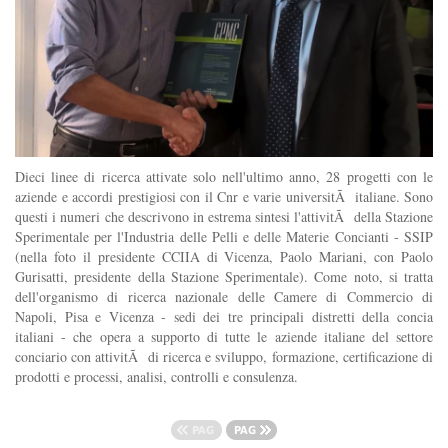
Dieci linee di ricerca attivate solo nell'ultimo anno, 28 progetti con le
aziende e accordi prestigiosi con il Cnr e varie universitÃ italiane. Sono
questi i numeri che descrivono in estrema sintesi l'attivitÃ della Stazione
Sperimentale per l'Industria delle Pelli e delle Materie Concianti - SSIP
(nella foto il presidente CCIIA di Vicenza, Paolo Mariani, con Paolo
Gurisatti, presidente della Stazione Sperimentale). Come noto, si tratta
dell'organismo di ricerca nazionale delle Camere di Commercio di
Napoli, Pisa e Vicenza - sedi dei tre principali distretti della concia
italiani - che opera a supporto di tutte le aziende italiane del settore
conciario con attivitÃ di ricerca e sviluppo, formazione, certificazione di
prodotti e processi, analisi, controlli e consulenza.