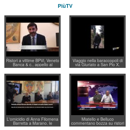
PiùTV
Ristori a vittime BPVi, Veneto
Viaggio nella baraccopoli di
Banca & c., appello al
via Giuriato a San Pio X.
sottosegretario Alessio
Vicenza ai Vicentini: “faremo
Villarosa: per mettere ordine
un regalo di Natale ai
convochi con Di Maio CNCU
residenti”
a supporto della cabina di
regia al Mef
L'omicidio di Anna Filomena
Miatello e Belluco
Barretta a Marano, le
commentano bozza su ristori
indagini dei carabinieri di
BPVi e Veneto Banca