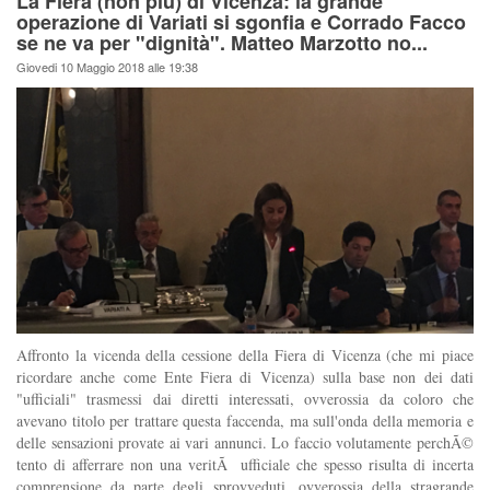
La Fiera (non più) di Vicenza: la grande
operazione di Variati si sgonfia e Corrado Facco
se ne va per "dignità". Matteo Marzotto no...
Giovedi 10 Maggio 2018 alle 19:38
Affronto la vicenda della cessione della Fiera di Vicenza (che mi piace
ricordare anche come Ente Fiera di Vicenza) sulla base non dei dati
"ufficiali" trasmessi dai diretti interessati, ovverossia da coloro che
avevano titolo per trattare questa faccenda, ma sull'onda della memoria e
delle sensazioni provate ai vari annunci. Lo faccio volutamente perchÃ©
tento di afferrare non una veritÃ ufficiale che spesso risulta di incerta
comprensione da parte degli sprovveduti, ovverossia della stragrande