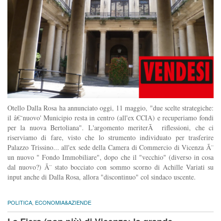
Otello Dalla Rosa ha annunciato oggi, 11 maggio, "due scelte strategiche:
il â€˜nuovo' Municipio resta in centro (all'ex CCIA) e recuperiamo fondi
per la nuova Bertoliana". L'argomento meriterÃ riflessioni, che ci
riserviamo di fare, visto che lo strumento individuato per trasferire
Palazzo Trissino... all'ex sede della Camera di Commercio di Vicenza Ã¨
un nuovo " Fondo Immobiliare", dopo che il "vecchio" (diverso in cosa
dal nuovo?) Ã¨ stato bocciato con sommo scorno di Achille Variati su
input anche di Dalla Rosa, allora "discontinuo" col sindaco uscente.
POLITICA
,
ECONOMIA&AZIENDE