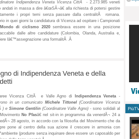
dinatore Indipendenza Veneta Vicenza CittÃ
- 2.273.985 veneti
monu
 andati in massa a dire â€œSÃ¬â€ alla richiesta di potersi gestire
ttamente i propri temi senza passare dalla centralitÃ romana.
rio in quei giorni la candidatura di Vicenza ad ospitare i Campionati
Mondo di ciclismo 2020
sembrava essere in una posizione
taccabile dalle altre candidature (Colombia, Olanda, Australia e,
dere lâ€™assegnazione una formalitÃ .Â
egno di Indipendenza Veneta e della
detti
aree Vicenza CittÃ e Valle Agno di
Indipendenza Veneta
-
ivono in un comunicato
Michele Tittonel
(Coordinatore Vicenza
PiùT
Ã ) e
Simone Gentilin
(Coordinatore Valle Agno) -
sono solidali al
Movimento
No Pfas
â€ nel sit-in in programma da venerdÃ¬ 24 a
edÃ¬ 28 agosto, in accordo con la filosofia del Movimento che da
re pone al centro della sua azione il crescere in armonia con
ambiente (produrre senza inquinare deve essere un caposaldo per