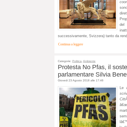
coor
sono
dire
Prop
del
inat
successivamente, Svizzera) tanto da ren
Continua a leggere
Categorie:
Politica
,
Ambiente
Protesta No Pfas, il sost
parlamentare Silvia Bene
Giovedi 23 Agosto 2018 alle 17:46
Le 
scr
Citt
â€œ
mart
semp
lâ€™