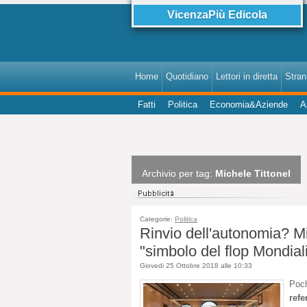
VicenzaPiù Edicola
Home
Quotidiano
Lettori in diretta
StranI
Fatti
Politica
Economia&Aziende
A
Archivio per tag:
Michele Tittonel
Categorie:
Politica
Rinvio dell'autonomia? Mi
"simbolo del flop Mondial
Giovedi 25 Ottobre 2018 alle 10:33
Poch
ref