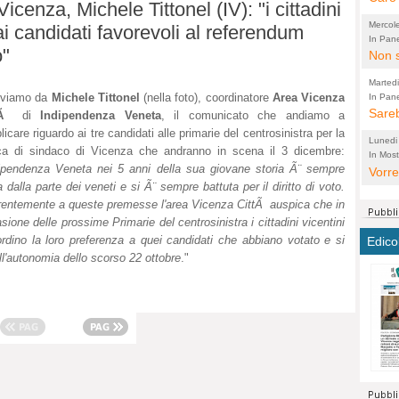
icenza, Michele Tittonel (IV): "i cittadini
perco
"prog
Mercol
ai candidati favorevoli al referendum
cittad
porch
In Pane
o"
Bretell
Non s
2003 
per i
sicur
Madda
che "
Marted
autom
propo
qui 
eviamo da
Michele Tittonel
(nella foto), coordinatore
Area Vicenza
In Pane
(Lucian
Bretell
Sareb
quot
proge
PER 
ttÃ
di
Indipendenza Veneta
, il comunicato che andiamo a
Pidin
rotab
licare riguardo ai tre candidati alle primarie del centrosinistra per la
sono 
Lunedi
ca di sindaco di Vicenza che andranno in scena il 3 dicembre:
elett
panni
(non 
In Most
(Lucian
ipendenza Veneta nei 5 anni della sua giovane storia Ã¨ sempre
di vola
Vorre
Villa
la mo
dal G
a dalla parte dei veneti e si Ã¨ sempre battuta per il diritto di voto.
inten
distr
sono 
Aspro
entemente a queste premesse l'area Vicenza CittÃ auspica che in
e sag
città,
asso
parte
sione delle prossime Primarie del centrosinistra i cittadini vicentini
conti
citta
a dir
chius
rdino la loro preferenza a quei candidati che abbiano votato e si
Edico
Chier
Pace 
costr
Sind
l'autonomia dello scorso 22 ottobre
."
FORT
costr
invec
Micro
TUTTA
signo
morac
temat
RUSS
vuol
ancor
Ora i
ECCEL
come 
cambi
la nu
alta 
seria
stagn
L'ope
Citta
conse
ma no
propa
perch
Comu