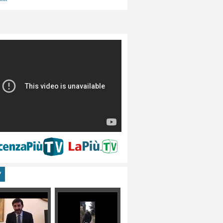
menti, turismo
V