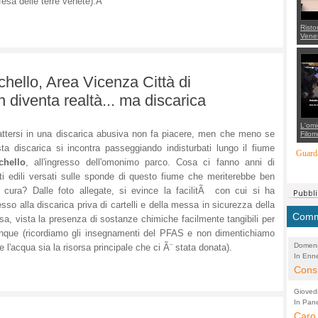
ifesa delle terre venete).Â
Risto
Venet
appel
Aless
mette
con 
chello, Area Vicenza Città di
suppo
regia
diventa realtà... ma discarica
L'omi
ttersi in una discarica abusiva non fa piacere, men che meno se
Filom
Maran
ta discarica si incontra passeggiando indisturbati lungo il fiume
carab
Guarda
marit
chello
, all'ingresso dell'omonimo parco. Cosa ci fanno anni di
più a
ti edili versati sulle sponde di questo fiume che meriterebbe ben
di...
a cura? Dalle foto allegate, si evince la facilitÃ con cui si ha
sso alla discarica priva di cartelli e della messa in sicurezza della
Comme
sa, vista la presenza di sostanze chimiche facilmente tangibili per
nque (ricordiamo gli insegnamenti del PFAS e non dimentichiamo
Domeni
 l'acqua sia la risorsa principale che ci Ã¨ stata donata).
In Enne
(Lucian
Alessan
Consi
evide
Gioved
Asses
In Pane
(Lucian
Bretell
Caro 
Marco