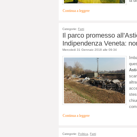
la d
Continua a leggere
Categorie:
Fatti
Il parco promesso all'Asti
Indipendenza Veneta: non 
Mercoledi 31 Gennaio 2018 alle 09:34
Imba
ques
Asti
scar
altr
acce
stes
chiu
come
Continua a leggere
Categorie:
Politica
,
Fatti