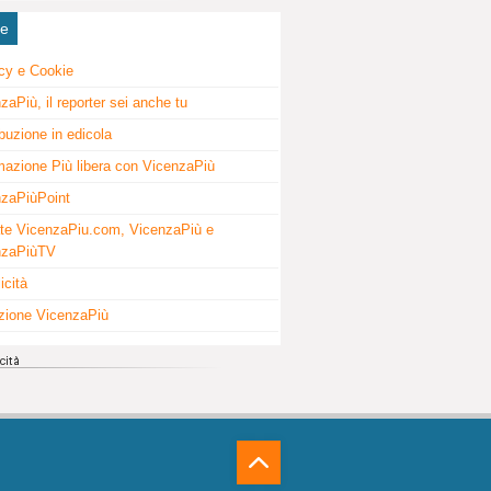
ne
cy e Cookie
zaPiù, il reporter sei anche tu
ibuzione in edicola
mazione Più libera con VicenzaPiù
zaPiùPoint
te VicenzaPiu.com, VicenzaPiù e
nzaPiùTV
icità
zione VicenzaPiù
⁁