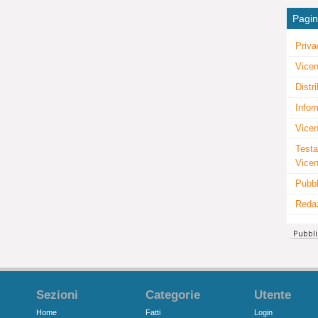
Pagi
Priva
Vicen
Distr
Infor
Vicen
Testa
Vice
Pubbl
Reda
Sezioni
Categorie
Utente
Home
Fatti
Login