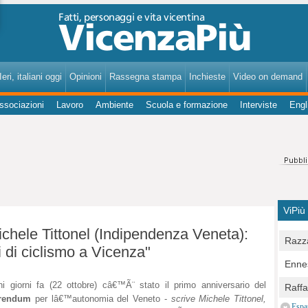
VicenzaPiù - Notizie, Inchieste, Analisi su Vicenza e provincia
eri, italiani oggi
Opinioni
Rassegna stampa
Inchieste
Video on demand
ssociazioni
Lavoro
Ambiente
Scuola e formazione
Interviste
Engl
ViPiù
chele Tittonel (Indipendenza Veneta):
Razza
i di ciclismo a Vicenza"
Bocc
Ennes
per u
pedon
i giorni fa (22 ottobre) câ€™Ã¨ stato il primo anniversario del
Berla
Raff
Comun
erendum
per lâ€™autonomia del Veneto -
scrive Michele Tittonel,
E Zai
Campo
Espa