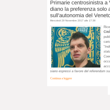
Primarie centrosinistra a V
diano la preferenza solo 
sull'autonomia del Venet
Mercoledi 29 Novembre 2017 alle 17:38
Ric
Ci
pubb
cari
"
Ind
stat
Coer
occa
acco
siano espressi a favore del referendum sul
Continua a leggere