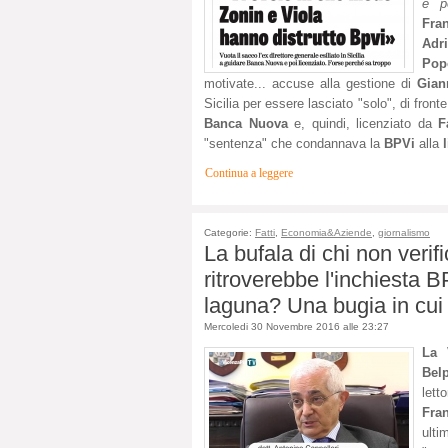
e p
Fra
Adr
Pop
motivate... accuse alla gestione di
Gian
Sicilia per essere lasciato "solo", di front
Banca Nuova
e, quindi, licenziato da
F
"sentenza" che condannava la
BPVi
alla
Continua a leggere
Categorie:
Fatti
,
Economia&Aziende
,
giornalismo
La bufala di chi non verif
ritroverebbe l'inchiesta 
laguna? Una bugia in cui
Mercoledi 30 Novembre 2016 alle 23:27
La 
Belp
lett
Fra
ulti