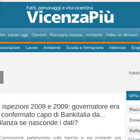
VicenzaPiù - Notizie, Inchieste, Analisi su Vicenza e provincia
eri, italiani oggi
Opinioni
Rassegna stampa
Inchieste
Video on demand
ssociazioni
Lavoro
Ambiente
Scuola e formazione
Interviste
Engl
ViPiù
 ispezioni 2008 e 2009: governatore era
Razza
 confermato capo di Bankitalia da...
Bocc
Ennes
ilanza se nasconde i dati?
per u
pedon
Berla
Raff
Comun
E Zai
Campo
Commissione parlamentare sulle banche si sta rivelando una
Espa