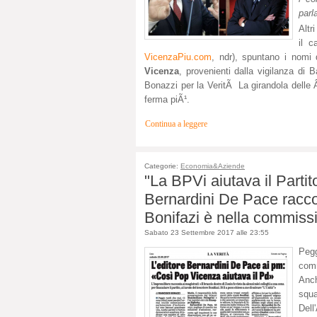
parl
Altri
il 
VicenzaPiu.com
, ndr), spuntano i nomi
Vicenza
, provenienti dalla vigilanza di 
Bonazzi per la VeritÃ La girandola delle 
ferma piÃ¹.
Continua a leggere
Categorie:
Economia&Aziende
"La BPVi aiutava il Partit
Bernardini De Pace racco
Bonifazi è nella commissi
Sabato 23 Settembre 2017 alle 23:55
Pegg
comm
Anc
squ
Dell