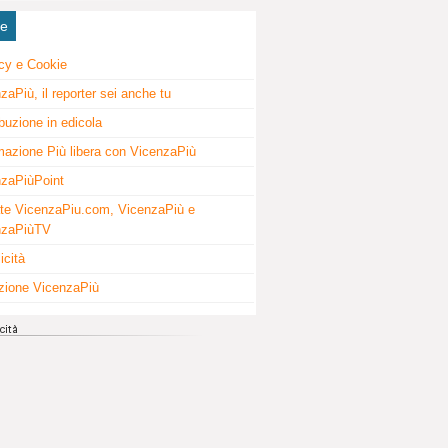
ne
cy e Cookie
zaPiù, il reporter sei anche tu
ibuzione in edicola
mazione Più libera con VicenzaPiù
zaPiùPoint
te VicenzaPiu.com, VicenzaPiù e
nzaPiùTV
icità
zione VicenzaPiù