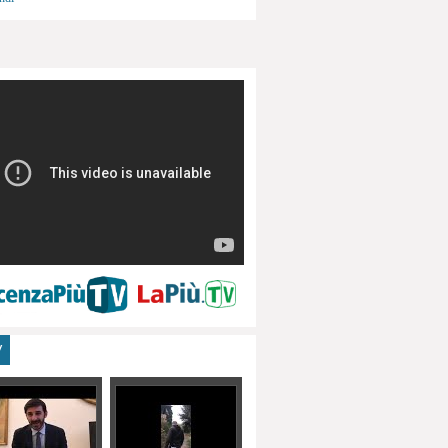
menti, turismo
V