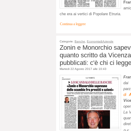
Fra
amic
che era ai vertici di Popolare Etruria.
Continua a leggere
Categorie:
Banche
,
Economia&Aziende
Zonin e Monorchio sapeva
quanto scritto da Vicenz
pubblicati: c'è chi ci legge
Martedi 22 Agosto 2017 alle 10:43
Fra
dai
parz
di
Vic
oper
La V
quan
diret