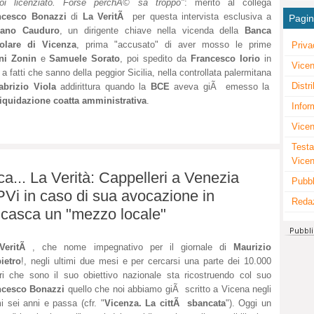
oi licenziato. Forse perchÃ© sa troppo"
: merito al collega
ncesco Bonazzi
di
La VeritÃ
per questa intervista esclusiva a
Pagi
iano Cauduro
, un dirigente chiave nella vicenda della
Banca
olare di Vicenza
, prima "accusato" di aver mosso le prime
Priva
ni Zonin
e
Samuele Sorato
, poi spedito da
Francesco Iorio
in
Vicen
e a fatti che sanno della peggior Sicilia, nella controllata palermitana
Distr
abrizio Viola
addirittura quando la
BCE
aveva giÃ emesso la
liquidazione coatta amministrativa
.
Infor
Vicen
Testa
Vice
ica... La Verità: Cappelleri a Venezia
Pubbl
BPVi in caso di sua avocazione in
Reda
 casca un "mezzo locale"
VeritÃ
, che nome impegnativo per il giornale di
Maurizio
ietro
!, negli ultimi due mesi e per cercarsi una parte dei 10.000
ori che sono il suo obiettivo nazionale sta ricostruendo col suo
ncesco Bonazzi
quello che noi abbiamo giÃ scritto a Vicena negli
mi sei anni e passa (cfr. "
Vicenza. La cittÃ sbancata
"). Oggi un