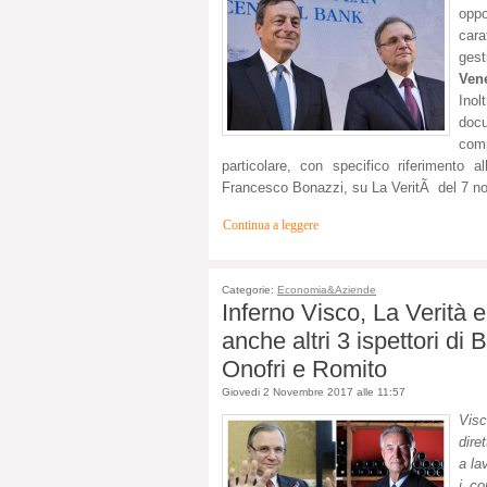
opp
cara
gest
Ven
Inol
docu
com
particolare, con specifico riferimento 
Francesco Bonazzi, su La VeritÃ del 7 nov
Continua a leggere
Categorie:
Economia&Aziende
Inferno Visco, La Verità
anche altri 3 ispettori di B
Onofri e Romito
Giovedi 2 Novembre 2017 alle 11:57
Vis
dire
a la
i co