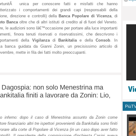
ortunitÃ unica per conoscere fatti e misfatti che hanno
monu
tterizzato i comportamenti dei grandi capi (responsabili della
ione, direzione e controlli) della
Banca Popolare di Vicenza
, di
eto Banca
oltre che di altri istituti di credito al di fuori del Veneto.
tre, le audizioni sono lâ€™occasione per portare alla luce importanti
menti, finora tenuti riservati o riservatissimi, che descrivono i
portamenti della
Vigilanza
di
Bankitalia
e della
Consob
. In
alla banca guidata da Gianni Zonin, un precisissimo articolo di
embre, mette in fila dei fatti molto preoccupanti.
 e Dagospia: non solo Menestrina ma
ankitalia finiti a lavorare da Zonin: Lio,
PiùT
co inferno: dopo il caso di Menestrina assunto da Zonin come
ttore finanziario altri tre ispettori provenienti da Bankitalia sono finiti
vorare alla corte di Popolare di Vicenza (in un caso dopo aver fatto
ntrolli). Il presidente della commissione d'inchiesta Casini aveva