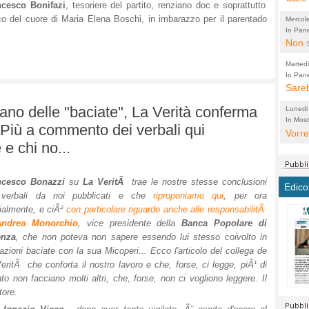
ncesco Bonifazi
, tesoriere del partito, renziano doc e soprattutto
perco
"prog
o del cuore di Maria Elena Boschi, in imbarazzo per il parentado
Mercol
cittad
porch
In Pane
Bretell
Non s
2003 
per i
sicur
Madda
che "
Marted
autom
propo
qui 
In Pane
(Lucian
Bretell
Sareb
quot
proge
PER 
Pidin
rotab
sono 
no delle "baciate", La Verità conferma
Lunedi
elett
panni
(non 
In Most
(Lucian
aPiù a commento dei verbali qui
di vola
Vorre
Villa
la mo
dal G
 e chi no...
inten
distr
sono 
Aspro
e sag
città,
asso
parte
conti
citta
a dir
chius
ncesco Bonazzi
su
La VeritÃ
trae le nostre stesse conclusioni
Edico
Chier
Pace 
costr
Sind
 verbali da noi pubblicati e che
riproponiamo qui
, per ora
FORT
costr
ialmente, e ciÃ²
con particolare riguardo anche alle responsabilitÃ
invec
Micro
Andrea Monorchio
, vice presidente della
Banca Popolare di
TUTTA
signo
morac
temat
enza
, che non poteva non sapere essendo lui stesso coivolto in
RUSS
vuol
ancor
Ora i
azioni baciate con la sua Micoperi... Ecco l'articolo del collega de
ECCEL
come 
cambi
la nu
eritÃ che conforta il nostro lavoro e che, forse, ci legge, piÃ¹ di
alta 
seria
stagn
L'ope
to non facciano molti altri, che, forse, non ci vogliono leggere. Il
Citta
conse
ma no
tore.
propa
perch
Comu