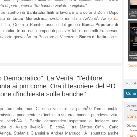
ato di porte girevoli "tra banche vigilate e vigilanti
"
Risto
 tre ispettori di
Bankitalia
finiti al lavorare alla corte di Zonin Dopo
Venet
caso di
Lucio Menestrina
, svelato ieri dalla Â«VeritÃ Â» (e
da
appel
Aless
 di Lio, Onofri e Romito, assunti dal gruppo
Banca Popolare di
mette
con 
Bankitalia. In un caso proprio dopo aver fatto i controlli Francesco
suppo
Â«porte girevoliÂ» tra Popolare di Vicenza e
Banca d' Italia
non si
regia
L'omi
Filom
Maran
carab
Guarda
marit
più a
di...
o Democratico", La Verità: "l'editore
nta ai pm come. Ora il tesoriere del PD
one d'inchiesta sulle banche"
Comme
Domeni
io tardi che mai. Ci sono voluti mesi perchÃ© l'ormai inutile
In Enne
(Lucian
issione parlamentare d'inchiesta sui crac bancari prendesse vita.
Alessan
Consi
he perchÃ© il Partito democratico aspettava di indicare una
evide
Gioved
adra di Â«alto livelloÂ». E cosÃ¬, tra Matteo Orfini, Carlo
Asses
In Pane
(Lucian
'Aringa, Stefania Giannini e Andrea Marcucci, Ã¨ spuntato anche
Bretell
Caro 
Marco