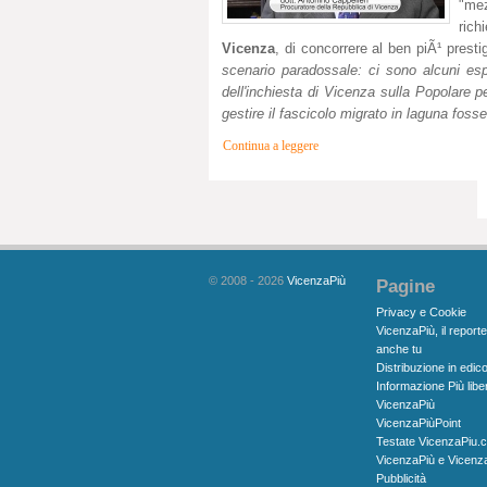
"mez
rich
Vicenza
, di concorrere al ben piÃ¹ presti
scenario paradossale: ci sono alcuni es
dell'inchiesta di Vicenza sulla Popolare 
gestire il fascicolo migrato in laguna foss
Continua a leggere
© 2008 - 2026
VicenzaPiù
Pagine
Privacy e Cookie
VicenzaPiù, il reporte
anche tu
Distribuzione in edico
Informazione Più libe
VicenzaPiù
VicenzaPiùPoint
Testate VicenzaPiu.
VicenzaPiù e Vicenz
Pubblicità