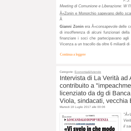
P.S
Meeting di Comunione e Liberazione: W l'It
Â«Zonin e Monorchio sapevano dello scamb
Â
Gianni Zonin
era Â«consapevole delle c
di insofferenza di alcuni funzionari de
finanziare i soci che partecipavano agl
Vicenza a un tracollo da oltre 6 miliardi di
Continua a leggere
Categorie:
Economia&Aziende
Intervista di La Verità ad
contribuito a "impeachmen
licenziato da dg di Banca
Viola, sindacati, vecchia 
Martedi 18 Luglio 2017 alle 00:06
"Â«V
Veri
il s