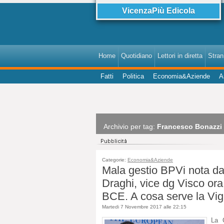
VicenzaPiù Edicola
Home
Quotidiano
Lettori in diretta
StranI
Fatti
Politica
Economia&Aziende
A
Archivio per tag:
Francesco Bonazzi
Categorie:
Economia&Aziende
Mala gestio BPVi nota da
Draghi, vice dg Visco ora
BCE. A cosa serve la Vig
Martedi 7 Novembre 2017 alle 22:15
La 