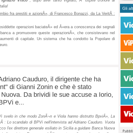
.
Ignazio Visco
, dopo aver tanto vigilato, Ã¨ ospite d'onore al
CASO
bisog
campa
alia!
Gli al
Meno 
Ultim
pace 
io fra prestiti e azioniÂ», di Francesco Bonazzi, da La VeritÃ :
Amen
Rolan
inter
polit
dall'
osiddette operazioni baciateÂ» ed Â«era a conoscenza dei segnali
dei c
Rotat
lla banca a promuovere queste operazioniÂ», che consistevano nel
consi
Autos
i aumenti di capitale. Un sistema che ha condotto la Popolare di
compl
Come 
 euro.
50 so
20 mi
Comu
Vitto
fatto 
 Adriano Cauduro, il dirigente che ha
seggi
t" di Gianni Zonin e che è stato
dispo
 Nuova. Da brividi le sue accuse a Iorio,
sopra
BPVi e...
Paro
i svelo in che modo ZonÃ¬n e Viola hanno distrutto BpviÂ», La
tÃ : Lo scandalo di BPVi nell'intervista ad Adriano Cauduro. Vuota
acco l'ex direttore generale esiliato in Sicilia a guidare Banca Nuova