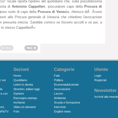
zo" locale riporta l'ipotesi del quotidiano che, sulla possibilissima
iesta di
Antonino Cappelleri
, procuratore capo della
Procura di
gioso ruolo di capo della
Procura di Venezi
a, riferisce diÂ Â«
uno
posti alla Procura generale di Venezia che chiedono l'avocazione
per presunta inerzia. Sarebbe comico se fossero accolti e se poi, a
e lo stesso Cappelleri
Â».
Sezioni
Categorie
Utente
Home
Fatti
Login
r sei
Quotidiano
Politica
Registrati
Lettori in diretta
Economia&Aziende
la
StranIeri, italiani oggi
Associazioni
Newsletter
ra con
Opinioni
Lavoro
Iscriviti alla newsle
Rassegna stampa
Ambiente
Inchieste
Scuola e formazione
com,
Video on demand
Interviste
aPiùTV
Foto
English news