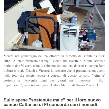
Mentre nel pomeriggio del 24 ottobre un furbetto dei rifiuti da fuori
cittÃ Ã¨ stato pizzicato dai vigili vicino alle scalette di Monte Berico e
multato di 450 euro, comeÂ abbiamo titolato ieri, davanti al campo Rom
e Sinti in viale Cricoli a Vicenza lo scenario che si presentava era quello
nella foto che potete vedere a corredo di questo articolo. "Aim Ã¨
costretta a intervenire ogni due giorni per rimuovere i rifiuti
ingombranti", racconta indignato Andrea Maroso di Siamo Veneto.Â
Sulle spese "sostenute male" per il loro nuovo
campo Cattaneo di FI concorda con i nomadi