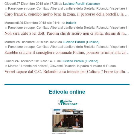
Giovedi 27 Dicembre 2018 alle 17:38 da
Luciano Parolin (Luciano)
In Panettone e ruspe, Comitato Albera al cantiere della Bretella. Rolando: "rispettare il
cronoprogramma"
Caro fratuck, conosco molto bene la zona, il percorso della bretella, la situazione dei cittadini, abito in Viale Trento. A partire dal 2003 ho partecipato al Comitato di Maddalene pro bretella, e a riunioni propositive per apportare modifiche al progetto. Numerose mie foto del territorio sono arrivate a Roma, altri miei interventi (non graditi dalla Sx) sono stati pubblicati dal GdV, assieme ad altri come Ciro Asproso, ora favorevole alla bretella. Ho partecipato alla raccolta firme per la chiusura della strada x 5 giorni eseguita dal Sindaco Hullwech per sforamento 180 Micro/g. Pertanto come impegno per la tematica sono apposto con la coscienza. Ora il Progetto è partito, fine! Voglio dire che la nuova Giunta "comunale" non c'entra più. L'opera sarà "malauguratamente" eseguita, ma non con il mio placet. Il Consigliere Comunale dovrebbe capire che la campagna elettorale è finita, con buona pace di tutti. Quello che invece dovrebbe interessare è la proprietà della strada, dall'uscita autostradale Ovest, sino alla Rotatoria dell'Albara, vi sono tre possessori: Autostrade SpA; La Provincia, il Comune. Come la mettiamo per il futuro ? I costi, da 50 sono saliti a 100 milioni di € come dire 20 milioni a KM (!) da non credere. Comunque si farà. Ma nessuno canti Vittoria, anzi meglio non farne un ulteriore fatto "partitico" per questioni elettorali o di seggio. Se mi manda la sua mail, sono disponibile ad inviare i documenti e le foto sopra descritte. Con ossequi, Luciano Parolin
Mercoledi 26 Dicembre 2018 alle 21:41 da
fratuck
In Panettone e ruspe, Comitato Albera al cantiere della Bretella. Rolando: "rispettare il
cronoprogramma"
Non sarà utile a lei dott. Parolin che di sicuro non ci abita, decine di migliaia di TIR, automobili e padroncini che passano quotidianamente per una strada appena rotabile, non è più possibile stendere i panni, attraversare la strada senza rischiare la morte, le case stanno crepando, i tempi sono cambiati e la bretella non passerà assolutamente per maddalene (ma cosa sta a dire?!), dia invece responsabilità a chi ha costruito tagliando la strada che doveva invece terminare a isola vicentina e non al moracchino lasciando Motta di Costabissara ancora in panne di traffico. I tempi sono cambiati dottore e se l'anagrafe della vita stagna nell'essere umano impressioni conservatrici, la società non le considera perchè va avanti, si industrializza e ha bisogno di infrastrutture e di sviluppo. Ultima considerazione, se è geloso di Rolando perchè vede in lui solo campagne politiche mentre si difendono i SOLI diritti dei cittadini, la preghiamo faccia considerazioni più appropriate. Saluti e complimenti per i suoi scritti.
Martedi 25 Dicembre 2018 alle 16:38 da
Luciano Parolin (Luciano)
In Panettone e ruspe, Comitato Albera al cantiere della Bretella. Rolando: "rispettare il
cronoprogramma"
Sarebbe ora che il consigliere comunale Pidino, ponesse termine alla campagna elettorale nel territorio del suo seggio Villaggio del Sole. La tiraca è iniziata, distruggerà 6 km di prateria ovest della città, ricca di fonti e sorgenti d'acqua. I cittadini di Maddalene non avranno più Pace la notte. Molta colpa per la costruzione di questa Strada è proprio del signor Rolando,dei suoi gazebo mobili e che vuol far passare questa opera VANDALICA come progetto "utile" a chi ? Non è cosa seria sig. Rolando!
Lunedi 24 Dicembre 2018 alle 14:06 da
Luciano Parolin (Luciano)
In Mostra "Il trionfo del colore", Giovanni Rolando: la paura di volare di Rucco
Vorrei sapere dal C.C. Rolando cosa intende per Cultura ? Forse tarallucci, vino e sagre, o spaghetti tricolori del PD ? Il continuo (s)parlare della mostra a Palazzo Chiericati caro consigliere DANNEGGIA FORTEMENTE l'immagine della città TUTTA e fa deviare i consensi che in RUSSIA (badi bene ex U.R.S.S.) sono ECCELLENTI. A livello artistico l'evento è di alta Valenza culturale, COMPITO di Tutta la Cittadinanza fare il possibile per propagandare l'iniziativa senza farne UN CASO PARTITICO come fa Lei da sempre. Meno Gazebo + Partecipazione! E così sia. Amen.
Edicola online