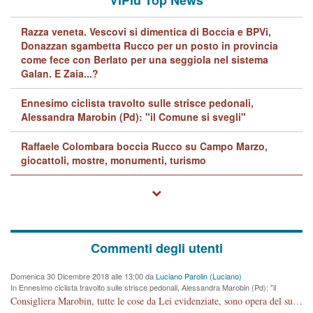
Razza veneta. Vescovi si dimentica di Boccia e BPVi,
Donazzan sgambetta Rucco per un posto in provincia
come fece con Berlato per una seggiola nel sistema
Galan. E Zaia...?
Ennesimo ciclista travolto sulle strisce pedonali,
Alessandra Marobin (Pd): "il Comune si svegli"
Raffaele Colombara boccia Rucco su Campo Marzo,
giocattoli, mostre, monumenti, turismo
Commenti degli utenti
Domenica 30 Dicembre 2018 alle 13:00 da
Luciano Parolin (Luciano)
In Ennesimo ciclista travolto sulle strisce pedonali, Alessandra Marobin (Pd): "il
Comune si svegli"
Consigliera Marobin, tutte le cose da Lei evidenziate, sono opera del suo ex Assessore e compagno di Partito Antonio Marco Dalla Pozza Assessore alla "progettazione" di piste ciclabili e altre porcherie. A lui manderei il conto da saldare per incidenti e danni alle persone. E' ora che "finiamola." Avete perso rassegnatevi. qui IL SINDACO RUCCO NON C'ENTRA PER NIENTE. CAPITO!!!!!!!! Amen.