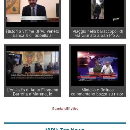
Ristori a vittime BPVi, Veneto
Viaggio nella baraccopoli di
Banca & c., appello al
via Giuriato a San Pio X.
sottosegretario Alessio
Vicenza ai Vicentini: “faremo
Villarosa: per mettere ordine
un regalo di Natale ai
convochi con Di Maio CNCU
residenti”
a supporto della cabina di
regia al Mef
L'omicidio di Anna Filomena
Miatello e Belluco
Barretta a Marano, le
commentano bozza su ristori
indagini dei carabinieri di
BPVi e Veneto Banca
Vicenza sul marito Angelo
Lavarra: più avvincenti di
Guarda tutti i video
quelle di... Barbara D'Urso
ViPiù Top News