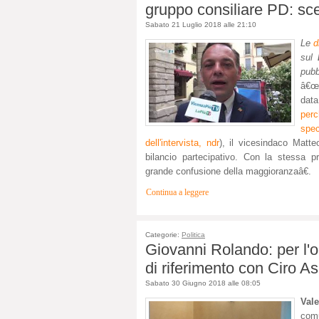
gruppo consiliare PD: sce
Sabato 21 Luglio 2018 alle 21:10
Le
d
sul
pub
â€œL
data
perc
spec
dell'intervista, ndr
), il vicesindaco Matt
bilancio partecipativo. Con la stessa p
grande confusione della maggioranzaâ€.
Continua a leggere
Categorie:
Politica
Giovanni Rolando: per l'
di riferimento con Ciro As
Sabato 30 Giugno 2018 alle 08:05
Vale
comu