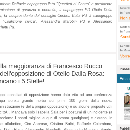
mbara Raffaele capogruppo lista "Quartieri al Centro" e presidente
perco
"prog
Mercol
issione di garanzia e controllo, il capogruppo PD Otello Dalla
cittad
porch
In Pane
, la vicepresidente del consiglio Cristina Balbi Pd, il capogruppo
Bretell
Non s
2003 
per i
a "Coalizione civica"
, Alessandra Marobin Pd e Alessandro
sicur
Madda
che "
hetti Pd.
Marted
autom
propo
qui 
In Pane
(Lucian
Bretell
Sareb
quot
proge
PER 
Pidin
rotab
sono 
Lunedi
elett
panni
(non 
In Most
(Lucian
di vola
Vorre
Villa
la mo
dal G
inten
distr
sono 
Aspro
 della maggioranza di Francesco Rucco
e sag
città,
asso
parte
 dell'opposizione di Otello Dalla Rosa:
conti
citta
a dir
chius
Edico
ano i 5 Stelle!
Chier
Pace 
costr
Sind
FORT
costr
invec
Micro
TUTTA
signo
morac
temat
uppi consiliari di opposizione hanno dato vita ad una conferenza
RUSS
vuol
mpa senza grande nerbo sui primi 100 giorni della nuova
ancor
Ora i
nistrazione (e della propria opposizione) e su alcune proposte utili
ECCEL
come 
cambi
la nu
 cittÃ . Mancava solo Isabella Sala per i postumi di un incidente (a
alta 
seria
stagn
L'ope
facciamo i nostri migliori auguri di pronta guarigione) e c'erano, in
Citta
conse
ma no
ne alfabetico, Ciro Asproso, Cristina Balbi, Raffaele Colombara,
propa
perch
Comu
lo Dalla Rosa, Alessandro Marchetti, Alessandra Marobin, Sandro