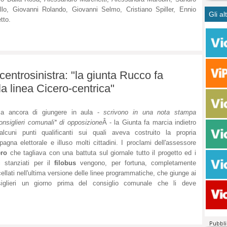
CASO
bisog
campa
llo, Giovanni Rolando, Giovanni Selmo, Cristiano Spiller, Ennio
Gli al
Meno 
Ultim
pace 
tto.
Amen
Rolan
inter
polit
dall'
dei c
Rotat
consi
Autos
compl
Come 
centrosinistra: "la giunta Rucco fa
50 so
la linea Cicero-centrica"
20 mi
Comu
ma ancora di giungere in aula -
scrivono in una nota stampa
Vitto
onsiglieri comunali* di opposizione
Â - la Giunta fa marcia indietro
fatto 
lcuni punti qualificanti sui quali aveva costruito la propria
seggi
agna elettorale e illuso molti cittadini. I proclami dell'assessore
dispo
ero
che tagliava con una battuta sul giornale tutto il progetto ed i
sopra
i stanziati per il
filobus
vengono, per fortuna, completamente
Paro
ellati nell'ultima versione delle linee programmatiche, che giunge ai
siglieri un giorno prima del consiglio comunale che li deve