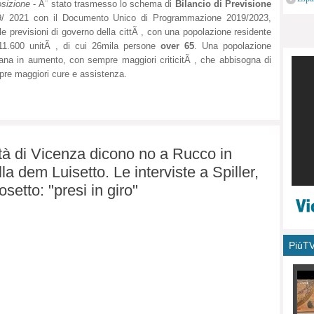
sizione
- Ã¨ stato trasmesso lo schema di
Bilancio di Previsione
monu
9/ 2021 con il Documento Unico di Programmazione 2019/2023,
le previsioni di governo della cittÃ , con una popolazione residente
11.600 unitÃ , di cui 26mila persone
over 65
. Una popolazione
ana in aumento, con sempre maggiori criticitÃ , che abbisogna di
re maggiori cure e assistenza.
ittà di Vicenza dicono no a Rucco in
a dem Luisetto. Le interviste a Spiller,
etto: "presi in giro"
PiùT