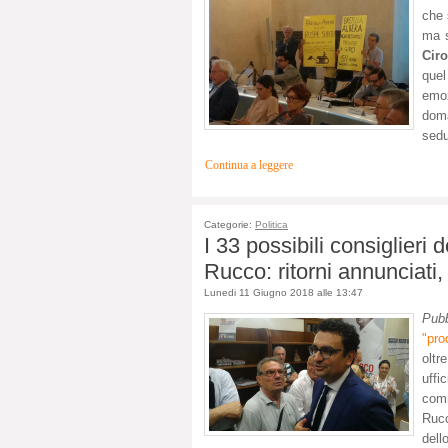
che 
ma s
Cir
que
emoz
dom
sedu
Continua a leggere
Categorie:
Politica
I 33 possibili consiglier
Rucco: ritorni annunciati, 
Lunedi 11 Giugno 2018 alle 13:47
Pubb
"pro
oltr
uffi
comm
Rucc
dell