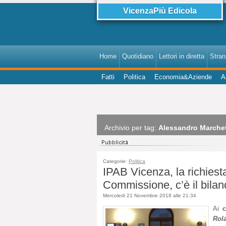
VicenzaPiù Edicola
Home
Quotidiano
Lettori in diretta
StranI
Fatti
Politica
Economia&Aziende
A
Archivio per tag:
Alessandro Marchet
Categorie:
Politica
IPAB Vicenza, la richiesta
Commissione, c’è il bilan
Mercoledi 21 Novembre 2018 alle 21:34
Ai
c
Rol