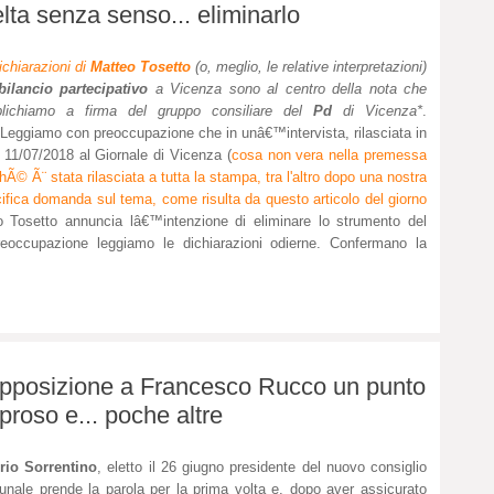
lta senza senso... eliminarlo
ichiarazioni di
Matteo Tosetto
(o, meglio, le relative interpretazioni)
bilancio partecipativo
a Vicenza sono al centro della nota che
blichiamo a firma del gruppo consiliare del
Pd
di Vicenza*
.
eggiamo con preoccupazione che in unâ€™intervista, rilasciata in
 11/07/2018 al Giornale di Vicenza (
cosa non vera nella premessa
hÃ© Ã¨ stata rilasciata a tutta la stampa, tra l'altro dopo una nostra
ifica domanda sul tema, come risulta da questo articolo del giorno
eo Tosetto annuncia lâ€™intenzione di eliminare lo strumento del
reoccupazione leggiamo le dichiarazioni odierne. Confermano la
opposizione a Francesco Rucco un punto
proso e... poche altre
rio Sorrentino
, eletto il 26 giugno presidente del nuovo consiglio
nale prende la parola per la prima volta e, dopo aver assicurato