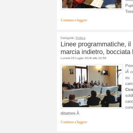
Pupi
Tose
Continua a leggere
Categorie:
Politica
Linee programmatiche, il 
marcia indietro, bocciata 
Lunedi 23 Luglio 2018 alle 22:56
Pri
iÂ c
su a
camp
Cic
sold
canc
con
dibattere.Â
Continua a leggere