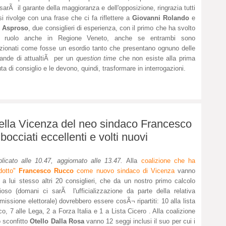
sarÃ il garante della maggioranza e dell'opposizione, ringrazia tutti
i rivolge con una frase che ci fa riflettere a
Giovanni Rolando
e
o Asproso
, due consiglieri di esperienza, con il primo che ha svolto
l ruolo anche in Regione Veneto, anche se entrambi sono
ionati come fosse un esordio tanto che presentano ognuno delle
ande di attualtiÃ per un
question time
che non esiste alla prima
ta di consiglio e le devono, quindi, trasformare in interrogazioni.
i della Vicenza del neo sindaco Francesco
bocciati eccellenti e volti nuovi
licato alle 10.47, aggiornato alle 13.47.
Alla
coalizione che ha
dotto"
Francesco Rucco
come nuovo sindaco di Vicenza
vanno
e a lui stesso altri 20 consiglieri, che da un nostro primo calcolo
cioso (domani ci sarÃ l'ufficializzazione da parte della relativa
issione elettorale) dovrebbero essere cosÃ¬ ripartiti: 10 alla lista
o, 7 alle Lega, 2 a Forza Italia e 1 a Lista Cicero . Alla coalizione
o sconfitto
Otello Dalla Rosa
vanno 12 seggi inclusi il suo per cui i