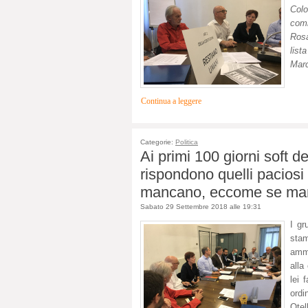
Colo
comm
Rosa
l
ist
Marc
Continua a leggere
Categorie:
Politica
Ai primi 100 giorni soft
rispondono quelli paciosi
mancano, eccome se manc
Sabato 29 Settembre 2018 alle 19:31
I gr
sta
ammi
alla
lei 
ordi
Otel