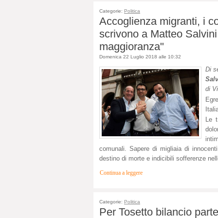
Categorie:
Politica
Accoglienza migranti, i co
scrivono a Matteo Salvini
maggioranza"
Domenica 22 Luglio 2018 alle 10:32
Di s
Salv
di V
Egr
Itali
Le t
dol
inti
comunali. Sapere di migliaia di innocent
destino di morte e indicibili sofferenze ne
Continua a leggere
Categorie:
Politica
Per Tosetto bilancio part