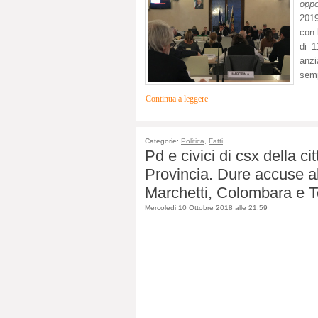
oppo
201
con 
di 1
anzi
semp
Continua a leggere
Categorie:
Politica
,
Fatti
Pd e civici di csx della c
Provincia. Dure accuse all
Marchetti, Colombara e Tos
Mercoledi 10 Ottobre 2018 alle 21:59