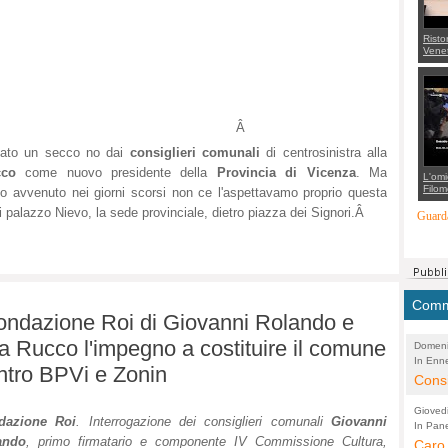
Risto
Venet
appel
Aless
mette
con 
suppo
regia
Â
ivato un secco no dai
consiglieri comunali
di centrosinistra alla
ucco
come nuovo presidente della
Provincia di Vicenza
. Ma
L'omi
Filom
o avvenuto nei giorni scorsi non ce l'aspettavamo proprio questa
Maran
 di palazzo Nievo, la sede provinciale, dietro piazza dei Signori.Â
carab
Guarda
marit
più a
di...
Comme
Fondazione Roi di Giovanni Rolando e
a a Rucco l'impegno a costituire il comune
Domeni
In Enne
(Lucian
ontro BPVi e Zonin
Alessan
Consi
evide
Gioved
dazione Roi
. Interrogazione dei consiglieri comunali
Giovanni
Asses
In Pane
(Lucian
ando
, primo firmatario e componente IV Commissione Cultura,
Bretell
Caro 
Marco