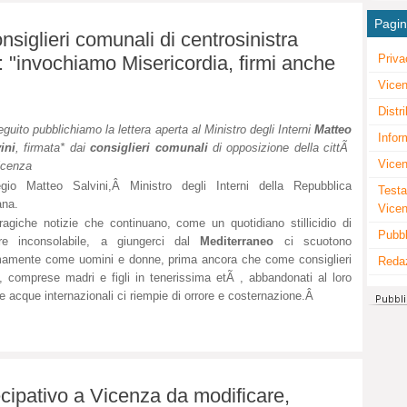
Pagi
nsiglieri comunali di centrosinistra
Priva
: "invochiamo Misericordia, firmi anche
Vicen
Distr
eguito pubblichiamo la lettera aperta al Ministro degli Interni
Matteo
Infor
ini
, firmata* dai
consiglieri comunali
di opposizione della cittÃ
Vicen
icenza
egio Matteo Salvini,Â
Ministro degli Interni della Repubblica
Testa
ana.
Vice
ragiche notizie che continuano, come un quotidiano stillicidio di
Pubbl
ore inconsolabile, a giungerci dal
Mediterraneo
ci scuotono
mamente come uomini e donne, prima ancora che come consiglieri
Reda
i, comprese madri e figli in tenerissima etÃ , abbandonati al loro
lle acque internazionali ci riempie di orrore e costernazione.Â
ecipativo a Vicenza da modificare,