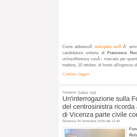
Come abbiamoÂ
anticipato ieriÂ
Ã¨ arr
candidatura unitaria di
Francesco R
un'insofferenza cosÃ¬ marcata per quant
mattina, 10 ottobre, di fronte all'ingresso
Continua a leggere
Categorie:
Politica
,
Fatti
Un'interrogazione sulla 
del centrosinistra ricord
di Vicenza parte civile c
Domenica 30 Settembre 2018 alle 13:36
Fon
Rol