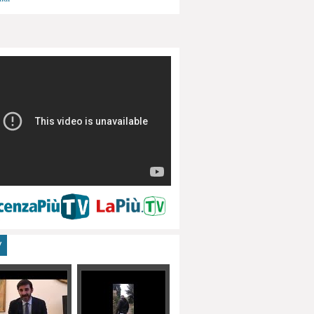
menti, turismo
V