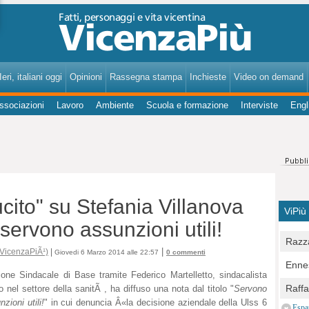
VicenzaPiù - Notizie, Inchieste, Analisi su Vicenza e provincia
eri, italiani oggi
Opinioni
Rassegna stampa
Inchieste
Video on demand
ssociazioni
Lavoro
Ambiente
Scuola e formazione
Interviste
Engl
ucito" su Stefania Villanova
ViPiù
servono assunzioni utili!
Razza
|
 VicenzaPiÃ¹)
|
Giovedi 6 Marzo 2014 alle 22:57
0 commenti
Bocc
Ennes
per u
ione Sindacale di Base tramite Federico Martelletto, sindacalista
pedon
Berla
Raff
vo nel settore della sanitÃ , ha diffuso una nota dal titolo "
Servono
Comun
E Zai
zioni utili!
" in cui denuncia Â«la decisione aziendale della Ulss 6
Campo
Espa