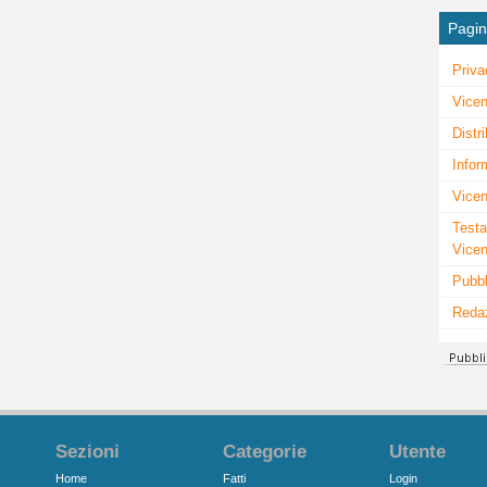
Pagi
Priva
Vicen
Distr
Infor
Vicen
Testa
Vice
Pubbl
Reda
Sezioni
Categorie
Utente
Home
Fatti
Login