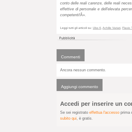
conto delle reali carenze, delle reali nece
effettive di personale e dell'elevata percen
competenti!
Â».
Leggi tutti gli articoli su:
Ulss 6
,
Achille Variati
,
Flavio 
Commenti
Ancora nessun commento.
Aggiungi commento
Accedi per inserire un 
Se sei registrato
effettua l'accesso
prima d
subito qui
, è gratis.