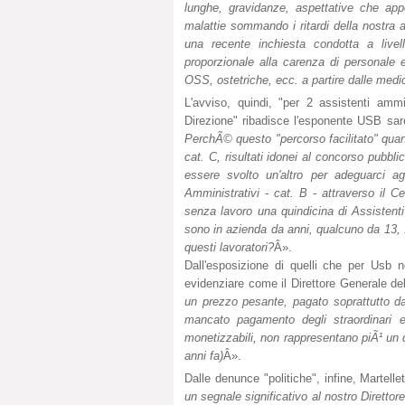
lunghe, gravidanze, aspettative che app
malattie sommando i ritardi della nostra a
una recente inchiesta condotta a livel
proporzionale alla carenza di personale 
OSS, ostetriche, ecc. a partire dalle medic
L'avviso, quindi, "per 2 assistenti ammi
Direzione" ribadisce l'esponente USB sa
PerchÃ© questo "percorso facilitato" quan
cat. C, risultati idonei al concorso pubbl
essere svolto un'altro per adeguarci a
Amministrativi - cat. B - attraverso il 
senza lavoro una quindicina di Assistent
sono in azienda da anni, qualcuno da 13, 1
questi lavoratori?
Â».
Dall'esposizione di quelli che per Usb n
evidenziare come il Direttore Generale de
un prezzo pesante, pagato soprattutto dai 
mancato pagamento degli straordinari e
monetizzabili, non rappresentano piÃ¹ un d
anni fa)
Â».
Dalle denunce "politiche", infine, Martelle
un segnale significativo al nostro Direttor