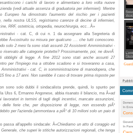
esantiscono i carichi di lavoro e alimentano a loro volta nuove
zienda (vedi attuale assenza di graduatoria per infermieri). Mentre
Risto
lo Europeo ha dimostrato l'aumento del rischio per i pazienti
Venet
appel
e, nella nostra ULSS, registriamo carenze di decine di infermieri,
Aless
mette
ine, RRF, ostetricia, ortopedia, neurochirurgia, ecc...
Â»
con 
suppo
nistrativi - cat. C, di cui n. 1 da assegnare alla Segreteria di
regia
rebbe Â«
costruito su misura per qualcuno .... che tutti conoscono.
do solo 2 mesi fa sono stati assunti 22 Assistenti Amministrativi -
ico riservato alle categorie protette? Prossimamente, poi, ne dovrÃ
L'omi
Filom
gli obblighi di legge. A fine 2012 sono stati anche assunti 27
Maran
Centro per l'Impiego ma a ottobre scadono e si troveranno a casa,
carab
Guarda
marit
i Amministrativi - cat. C, in somministrazione di manodopera, che
più a
di...
5 fino a 17 anni. Non sarebbe il caso di trovare prima risposte per
on sono solo dubbi il sindacalista prende, quindi, lo spunto per
Comme
lla Ulss 6, Ermanno Angonese, abbia risanato il bilancio, ma Â«
ad
lavoratori in termini di tagli degli incentivi, mancate assunzioni,
Domeni
 delle ferie che, per disposizione di legge, non essendo piÃ¹
In Enne
(Lucian
ebito per l'azienda (ammontava a piÃ¹ di 10 milioni solo un paio di
Alessan
Consi
evide
Gioved
to passa all'appello sindacale: Â«
Chiediamo un atto di coraggio ed
Asses
In Pane
(Lucian
e Generale, che superi le stitiche autorizzazioni regionali, che tenga
Bretell
Caro 
Marco