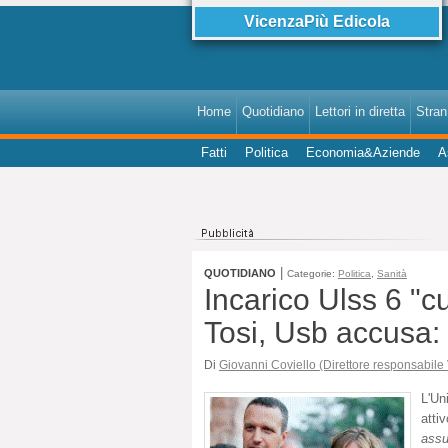
VicenzaPiù Edicola
Home
Quotidiano
Lettori in diretta
StranI
Fatti
Politica
Economia&Aziende
A
|
QUOTIDIANO
Categorie:
Politica
,
Sanità
Incarico Ulss 6 "c
Tosi, Usb accusa: 
Di
Giovanni Coviello (Direttore responsabile
L'Un
atti
assun