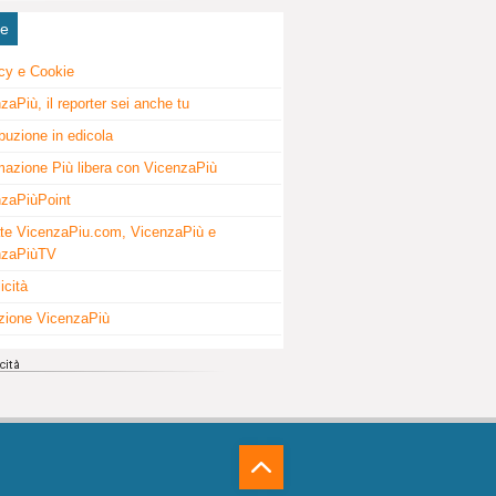
ne
cy e Cookie
zaPiù, il reporter sei anche tu
ibuzione in edicola
mazione Più libera con VicenzaPiù
zaPiùPoint
te VicenzaPiu.com, VicenzaPiù e
nzaPiùTV
icità
zione VicenzaPiù
⁁