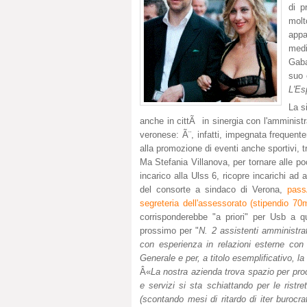
di p
molt
appa
medi
Gaba
suo 
L'Es
La s
anche in cittÃ in sinergia con l'amministr
veronese: Ã¨, infatti, impegnata frequente
alla promozione di eventi anche sportivi, t
Ma Stefania Villanova, per tornare alle po
incarico alla Ulss 6, ricopre incarichi ad 
del consorte a sindaco di Verona,
pass
segreteria dell'assessorato (stipendio 70m
corrisponderebbe "a priori" per Usb a q
prossimo per "
N. 2 assistenti amministrat
con esperienza in relazioni esterne con a
Generale e per, a titolo esemplificativo, l
Â«
La nostra azienda trova spazio per pro
e servizi si sta schiattando per le ristr
(scontando mesi di ritardo di iter burocr