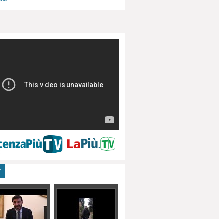
menti, turismo
V