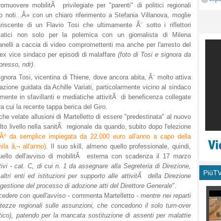
romuovere mobilitÃ privilegiate per "parenti" di politici regionali
monu
o noti...Â» con un chiaro riferimento a Stefania Villanova, moglie
riscente di un Flavio Tosi che ultimamente Ã¨ sotto i riflettori
atici non solo per la polemica con un giornalista di Milena
nelli a caccia di video compromettenti ma anche per l'arresto del
ex vice sindaco per episodi di malaffare
(foto di Tosi e signora da
presso, ndr)
.
ignora Tosi, vicentina di Thiene, dove ancora abita, Ã¨ molto attiva
azione guidata da Achille Variati, particolarmente vicino al sindaco
mente in sfavillanti e mediatiche attivitÃ di beneficenza collegate
ra cui la recente tappa berica del Giro.
che velate allusioni di Martelletto di essere "predestinata" al nuovo
alto livello nella sanitÃ regionale da quando, subito dopo l'elezione
Ã² da semplice impiegata da 22.000 euro all'anno a capo della
ila â‚¬ all'anno)
. Il suo skill, almeno quello professionale, quindi,
uello dell'avviso di mobilitÃ esterna con scadenza il 17 marzo
ivi - cat. C, di cui n. 1 da assegnare alla Segreteria di Direzione,
PiùT
ltri enti ed istituzioni per supporto alle attivitÃ della Direzione
a gestione del processo di adozione atti del Direttore Generale
".
cedere con quell'avviso
- commenta Martelletto -
mentre nei reparti
ettezze regionali sulle assunzioni, che concedono il solo turn-over
atico), patendo per la mancata sostituzione di assenti per malattie