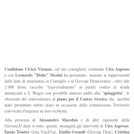
Coalizione Civica Vicenza
Ciro Asproso
, col suo consigliere comunale
Leonardo "Dodo" Nicolai
e con
ha presentato, insieme ai rappresentati
delle liste di minoranza in Consiglio e ai Giovani Democratici , oltre alle
2.000 firme raccolte "trasversalmente" ai partiti contro la strada
spiaggetta
annunciata a S. Biagio con possibile annesso addio alla "
", le
piano per il Centro Storico
obiezioni del centrosinistra al
che, sarebbe
stato presentato subito dopo in occasione della commissione Territorio
convocata d'urgenza su loro richiesta.
Alessandra Marobin
Alla presenza di
e di altri esponenti della
Ciro Asproso
GioventÃ¹ dem si sono, quindi, susseguiti gli interventi di
,
Ennio Tosetto
Emilio Grandi
Cristina
(lista VinÃ²va),
(Giovani Dem),