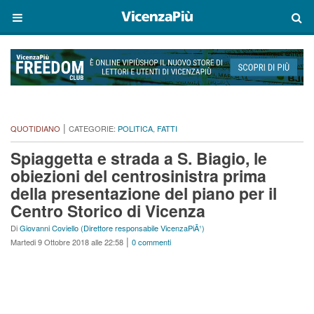
|
QUOTIDIANO
CATEGORIE:
POLITICA
,
FATTI
Spiaggetta e strada a S. Biagio, le
obiezioni del centrosinistra prima
della presentazione del piano per il
Centro Storico di Vicenza
Di
Giovanni Coviello (Direttore responsabile VicenzaPiÃ¹)
|
Martedi 9 Ottobre 2018 alle 22:58
0 commenti