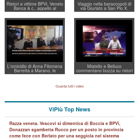
Ristori a vittime BPVi, Veneto
Viaggio nella baraccopoli di
Banca & c., appello al
via Giuriato a San Pio X.
sottosegretario Alessio
Vicenza ai Vicentini: “faremo
Villarosa: per mettere ordine
un regalo di Natale ai
convochi con Di Maio CNCU
residenti”
a supporto della cabina di
regia al Mef
L'omicidio di Anna Filomena
Miatello e Belluco
Barretta a Marano, le
commentano bozza su ristori
indagini dei carabinieri di
BPVi e Veneto Banca
Vicenza sul marito Angelo
Lavarra: più avvincenti di
Guarda tutti i video
quelle di... Barbara D'Urso
ViPiù Top News
Razza veneta. Vescovi si dimentica di Boccia e BPVi,
Donazzan sgambetta Rucco per un posto in provincia
come fece con Berlato per una seggiola nel sistema