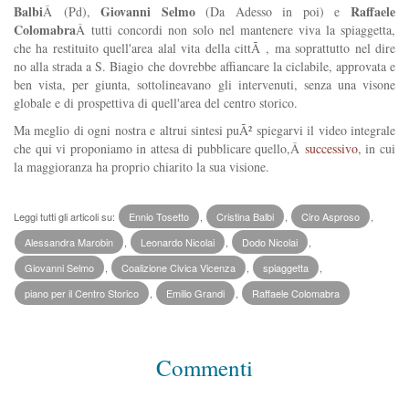
Balbi
Giovanni Selmo
Raffaele
Â (Pd),
(Da Adesso in poi) e
Colomabra
Â tutti concordi non solo nel mantenere viva la spiaggetta,
che ha restituito quell'area alal vita della cittÃ , ma soprattutto nel dire
no alla strada a S. Biagio che dovrebbe affiancare la ciclabile, approvata e
ben vista, per giunta, sottolineavano gli intervenuti, senza una visone
globale e di prospettiva di quell'area del centro storico.
Ma meglio di ogni nostra e altrui sintesi puÃ² spiegarvi il video integrale
che qui vi proponiamo in attesa di pubblicare quello,Â
successivo
, in cui
la maggioranza ha proprio chiarito la sua visione.
Leggi tutti gli articoli su:
Ennio Tosetto
,
Cristina Balbi
,
Ciro Asproso
,
Alessandra Marobin
,
Leonardo Nicolai
,
Dodo Nicolai
,
Giovanni Selmo
,
Coalizione Civica Vicenza
,
spiaggetta
,
piano per il Centro Storico
,
Emilio Grandi
,
Raffaele Colomabra
Commenti