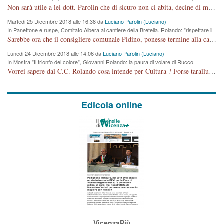
cronoprogramma"
Non sarà utile a lei dott. Parolin che di sicuro non ci abita, decine di migliaia di TIR, automobili e padroncini che passano quotidianamente per una strada appena rotabile, non è più possibile stendere i panni, attraversare la strada senza rischiare la morte, le case stanno crepando, i tempi sono cambiati e la bretella non passerà assolutamente per maddalene (ma cosa sta a dire?!), dia invece responsabilità a chi ha costruito tagliando la strada che doveva invece terminare a isola vicentina e non al moracchino lasciando Motta di Costabissara ancora in panne di traffico. I tempi sono cambiati dottore e se l'anagrafe della vita stagna nell'essere umano impressioni conservatrici, la società non le considera perchè va avanti, si industrializza e ha bisogno di infrastrutture e di sviluppo. Ultima considerazione, se è geloso di Rolando perchè vede in lui solo campagne politiche mentre si difendono i SOLI diritti dei cittadini, la preghiamo faccia considerazioni più appropriate. Saluti e complimenti per i suoi scritti.
Martedi 25 Dicembre 2018 alle 16:38 da
Luciano Parolin (Luciano)
In Panettone e ruspe, Comitato Albera al cantiere della Bretella. Rolando: "rispettare il
cronoprogramma"
Sarebbe ora che il consigliere comunale Pidino, ponesse termine alla campagna elettorale nel territorio del suo seggio Villaggio del Sole. La tiraca è iniziata, distruggerà 6 km di prateria ovest della città, ricca di fonti e sorgenti d'acqua. I cittadini di Maddalene non avranno più Pace la notte. Molta colpa per la costruzione di questa Strada è proprio del signor Rolando,dei suoi gazebo mobili e che vuol far passare questa opera VANDALICA come progetto "utile" a chi ? Non è cosa seria sig. Rolando!
Lunedi 24 Dicembre 2018 alle 14:06 da
Luciano Parolin (Luciano)
In Mostra "Il trionfo del colore", Giovanni Rolando: la paura di volare di Rucco
Vorrei sapere dal C.C. Rolando cosa intende per Cultura ? Forse tarallucci, vino e sagre, o spaghetti tricolori del PD ? Il continuo (s)parlare della mostra a Palazzo Chiericati caro consigliere DANNEGGIA FORTEMENTE l'immagine della città TUTTA e fa deviare i consensi che in RUSSIA (badi bene ex U.R.S.S.) sono ECCELLENTI. A livello artistico l'evento è di alta Valenza culturale, COMPITO di Tutta la Cittadinanza fare il possibile per propagandare l'iniziativa senza farne UN CASO PARTITICO come fa Lei da sempre. Meno Gazebo + Partecipazione! E così sia. Amen.
Edicola online
VicenzaPiù