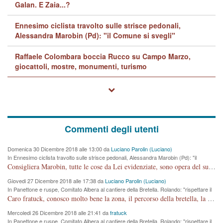
Galan. E Zaia...?
Ennesimo ciclista travolto sulle strisce pedonali,
Alessandra Marobin (Pd): "il Comune si svegli"
Raffaele Colombara boccia Rucco su Campo Marzo,
giocattoli, mostre, monumenti, turismo
Commenti degli utenti
Domenica 30 Dicembre 2018 alle 13:00 da
Luciano Parolin (Luciano)
In Ennesimo ciclista travolto sulle strisce pedonali, Alessandra Marobin (Pd): "il
Comune si svegli"
Consigliera Marobin, tutte le cose da Lei evidenziate, sono opera del suo ex Assessore e compagno di Partito Antonio Marco Dalla Pozza Assessore alla "progettazione" di piste ciclabili e altre porcherie. A lui manderei il conto da saldare per incidenti e danni alle persone. E' ora che "finiamola." Avete perso rassegnatevi. qui IL SINDACO RUCCO NON C'ENTRA PER NIENTE. CAPITO!!!!!!!! Amen.
Giovedi 27 Dicembre 2018 alle 17:38 da
Luciano Parolin (Luciano)
In Panettone e ruspe, Comitato Albera al cantiere della Bretella. Rolando: "rispettare il
cronoprogramma"
Caro fratuck, conosco molto bene la zona, il percorso della bretella, la situazione dei cittadini, abito in Viale Trento. A partire dal 2003 ho partecipato al Comitato di Maddalene pro bretella, e a riunioni propositive per apportare modifiche al progetto. Numerose mie foto del territorio sono arrivate a Roma, altri miei interventi (non graditi dalla Sx) sono stati pubblicati dal GdV, assieme ad altri come Ciro Asproso, ora favorevole alla bretella. Ho partecipato alla raccolta firme per la chiusura della strada x 5 giorni eseguita dal Sindaco Hullwech per sforamento 180 Micro/g. Pertanto come impegno per la tematica sono apposto con la coscienza. Ora il Progetto è partito, fine! Voglio dire che la nuova Giunta "comunale" non c'entra più. L'opera sarà "malauguratamente" eseguita, ma non con il mio placet. Il Consigliere Comunale dovrebbe capire che la campagna elettorale è finita, con buona pace di tutti. Quello che invece dovrebbe interessare è la proprietà della strada, dall'uscita autostradale Ovest, sino alla Rotatoria dell'Albara, vi sono tre possessori: Autostrade SpA; La Provincia, il Comune. Come la mettiamo per il futuro ? I costi, da 50 sono saliti a 100 milioni di € come dire 20 milioni a KM (!) da non credere. Comunque si farà. Ma nessuno canti Vittoria, anzi meglio non farne un ulteriore fatto "partitico" per questioni elettorali o di seggio. Se mi manda la sua mail, sono disponibile ad inviare i documenti e le foto sopra descritte. Con ossequi, Luciano Parolin
Mercoledi 26 Dicembre 2018 alle 21:41 da
fratuck
In Panettone e ruspe, Comitato Albera al cantiere della Bretella. Rolando: "rispettare il