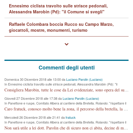
Ennesimo ciclista travolto sulle strisce pedonali,
Alessandra Marobin (Pd): "il Comune si svegli"
Raffaele Colombara boccia Rucco su Campo Marzo,
giocattoli, mostre, monumenti, turismo
Commenti degli utenti
Domenica 30 Dicembre 2018 alle 13:00 da
Luciano Parolin (Luciano)
In Ennesimo ciclista travolto sulle strisce pedonali, Alessandra Marobin (Pd): "il
Comune si svegli"
Consigliera Marobin, tutte le cose da Lei evidenziate, sono opera del suo ex Assessore e compagno di Partito Antonio Marco Dalla Pozza Assessore alla "progettazione" di piste ciclabili e altre porcherie. A lui manderei il conto da saldare per incidenti e danni alle persone. E' ora che "finiamola." Avete perso rassegnatevi. qui IL SINDACO RUCCO NON C'ENTRA PER NIENTE. CAPITO!!!!!!!! Amen.
Giovedi 27 Dicembre 2018 alle 17:38 da
Luciano Parolin (Luciano)
In Panettone e ruspe, Comitato Albera al cantiere della Bretella. Rolando: "rispettare il
cronoprogramma"
Caro fratuck, conosco molto bene la zona, il percorso della bretella, la situazione dei cittadini, abito in Viale Trento. A partire dal 2003 ho partecipato al Comitato di Maddalene pro bretella, e a riunioni propositive per apportare modifiche al progetto. Numerose mie foto del territorio sono arrivate a Roma, altri miei interventi (non graditi dalla Sx) sono stati pubblicati dal GdV, assieme ad altri come Ciro Asproso, ora favorevole alla bretella. Ho partecipato alla raccolta firme per la chiusura della strada x 5 giorni eseguita dal Sindaco Hullwech per sforamento 180 Micro/g. Pertanto come impegno per la tematica sono apposto con la coscienza. Ora il Progetto è partito, fine! Voglio dire che la nuova Giunta "comunale" non c'entra più. L'opera sarà "malauguratamente" eseguita, ma non con il mio placet. Il Consigliere Comunale dovrebbe capire che la campagna elettorale è finita, con buona pace di tutti. Quello che invece dovrebbe interessare è la proprietà della strada, dall'uscita autostradale Ovest, sino alla Rotatoria dell'Albara, vi sono tre possessori: Autostrade SpA; La Provincia, il Comune. Come la mettiamo per il futuro ? I costi, da 50 sono saliti a 100 milioni di € come dire 20 milioni a KM (!) da non credere. Comunque si farà. Ma nessuno canti Vittoria, anzi meglio non farne un ulteriore fatto "partitico" per questioni elettorali o di seggio. Se mi manda la sua mail, sono disponibile ad inviare i documenti e le foto sopra descritte. Con ossequi, Luciano Parolin
Mercoledi 26 Dicembre 2018 alle 21:41 da
fratuck
In Panettone e ruspe, Comitato Albera al cantiere della Bretella. Rolando: "rispettare il
cronoprogramma"
Non sarà utile a lei dott. Parolin che di sicuro non ci abita, decine di migliaia di TIR, automobili e padroncini che passano quotidianamente per una strada appena rotabile, non è più possibile stendere i panni, attraversare la strada senza rischiare la morte, le case stanno crepando, i tempi sono cambiati e la bretella non passerà assolutamente per maddalene (ma cosa sta a dire?!), dia invece responsabilità a chi ha costruito tagliando la strada che doveva invece terminare a isola vicentina e non al moracchino lasciando Motta di Costabissara ancora in panne di traffico. I tempi sono cambiati dottore e se l'anagrafe della vita stagna nell'essere umano impressioni conservatrici, la società non le considera perchè va avanti, si industrializza e ha bisogno di infrastrutture e di sviluppo. Ultima considerazione, se è geloso di Rolando perchè vede in lui solo campagne politiche mentre si difendono i SOLI diritti dei cittadini, la preghiamo faccia considerazioni più appropriate. Saluti e complimenti per i suoi scritti.