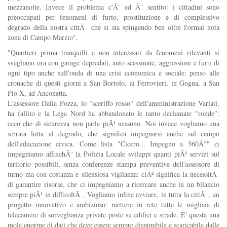
mezzanotte. Invece il problema c'Ã¨ ed Ã¨ sentito: i cittadini sono
preoccupati per fenomeni di furto, prostituzione e di complessivo
degrado della nostra cittÃ che si sta spingendo ben oltre l'ormai nota
zona di Campo Marzio".
"Quartieri prima tranquilli e non interessati da fenomeni rilevanti si
svegliano ora con garage depredati, auto scassinate, aggressioni e furti di
ogni tipo anche sull'onda di una crisi economica e sociale: penso alle
cronache di questi giorni a San Bortolo, ai Ferrovieri, in Gogna, a San
Pio X, ad Anconetta.
L'assessore Dalla Pozza, lo "sceriffo rosso" dell'amministrazione Variati,
ha fallito e la Lega Nord ha abbandonato le tanto declamate "ronde":
ecco che di sicurezza non parla piÃ¹ nessuno. Noi invece vogliamo una
serrata lotta al degrado, che significa impegnarsi anche sul campo
dell'educazione civica. Come lista "Cicero... Impegno a 360Â°" ci
impegniamo affinchÃ¨ la Polizia Locale sviluppi quanti piÃ¹ servizi sul
teritorio possibili, senza conferenze stampa preventive dell'assessore di
turno ma con costanza e silensiosa vigilanza: ciÃ² significa la necessitÃ
di garantire risorse, che ci impegniamo a ricercare anche in un bilancio
sempre piÃ¹ in difficoltÃ . Vogliamo infine avviare, in tutta la cittÃ , un
progetto innovativo e ambizioso: mettere in rete tutte le migliaia di
telecamere di sorveglianza private poste su edifici e strade. E' questa una
mole enorme di dati che deve essere sempre disponibile e scaricabile dalle