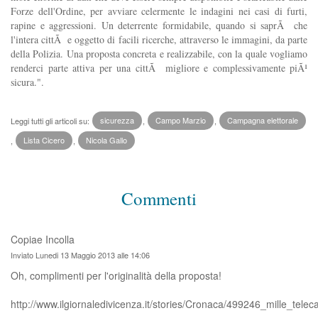
Forze dell'Ordine, per avviare celermente le indagini nei casi di furti,
rapine e aggressioni. Un deterrente formidabile, quando si saprÃ che
l'intera cittÃ e oggetto di facili ricerche, attraverso le immagini, da parte
della Polizia. Una proposta concreta e realizzabile, con la quale vogliamo
renderci parte attiva per una cittÃ migliore e complessivamente piÃ¹
sicura.".
Leggi tutti gli articoli su:
sicurezza
,
Campo Marzio
,
Campagna elettorale
,
Lista Cicero
,
Nicola Gallo
Commenti
Copiae Incolla
Inviato Lunedi 13 Maggio 2013 alle 14:06
Oh, complimenti per l'originalità della proposta!
http://www.ilgiornaledivicenza.it/stories/Cronaca/499246_mille_te