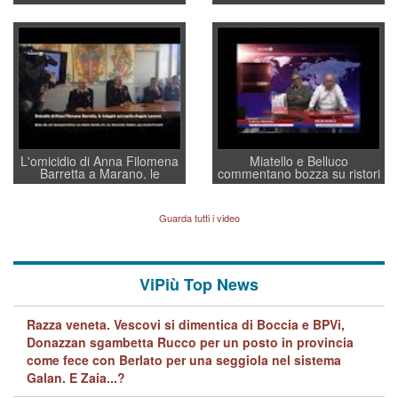
sottosegretario Alessio
Vicenza ai Vicentini: “faremo
Villarosa: per mettere ordine
un regalo di Natale ai
convochi con Di Maio CNCU
residenti”
a supporto della cabina di
regia al Mef
L'omicidio di Anna Filomena
Miatello e Belluco
Barretta a Marano, le
commentano bozza su ristori
indagini dei carabinieri di
BPVi e Veneto Banca
Vicenza sul marito Angelo
Lavarra: più avvincenti di
Guarda tutti i video
quelle di... Barbara D'Urso
ViPiù Top News
Razza veneta. Vescovi si dimentica di Boccia e BPVi,
Donazzan sgambetta Rucco per un posto in provincia
come fece con Berlato per una seggiola nel sistema
Galan. E Zaia...?