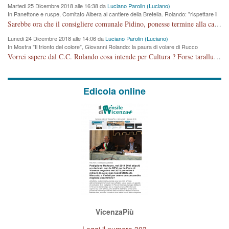
Martedi 25 Dicembre 2018 alle 16:38 da
Luciano Parolin (Luciano)
In Panettone e ruspe, Comitato Albera al cantiere della Bretella. Rolando: "rispettare il
cronoprogramma"
Sarebbe ora che il consigliere comunale Pidino, ponesse termine alla campagna elettorale nel territorio del suo seggio Villaggio del Sole. La tiraca è iniziata, distruggerà 6 km di prateria ovest della città, ricca di fonti e sorgenti d'acqua. I cittadini di Maddalene non avranno più Pace la notte. Molta colpa per la costruzione di questa Strada è proprio del signor Rolando,dei suoi gazebo mobili e che vuol far passare questa opera VANDALICA come progetto "utile" a chi ? Non è cosa seria sig. Rolando!
Lunedi 24 Dicembre 2018 alle 14:06 da
Luciano Parolin (Luciano)
In Mostra "Il trionfo del colore", Giovanni Rolando: la paura di volare di Rucco
Vorrei sapere dal C.C. Rolando cosa intende per Cultura ? Forse tarallucci, vino e sagre, o spaghetti tricolori del PD ? Il continuo (s)parlare della mostra a Palazzo Chiericati caro consigliere DANNEGGIA FORTEMENTE l'immagine della città TUTTA e fa deviare i consensi che in RUSSIA (badi bene ex U.R.S.S.) sono ECCELLENTI. A livello artistico l'evento è di alta Valenza culturale, COMPITO di Tutta la Cittadinanza fare il possibile per propagandare l'iniziativa senza farne UN CASO PARTITICO come fa Lei da sempre. Meno Gazebo + Partecipazione! E così sia. Amen.
Edicola online
VicenzaPiù
Leggi il numero 303